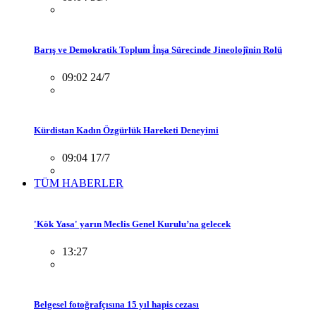
Barış ve Demokratik Toplum İnşa Sürecinde Jineolojînin Rolü
09:02 24/7
Kürdistan Kadın Özgürlük Hareketi Deneyimi
09:04 17/7
TÜM HABERLER
'Kök Yasa' yarın Meclis Genel Kurulu’na gelecek
13:27
Belgesel fotoğrafçısına 15 yıl hapis cezası