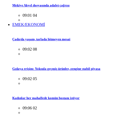
Mekiye Akyel dosyasında adalet çağrısı
09:01 04
EMEK/EKONOMİ
Çadırda yaşam, tarlada bitmeyen mesai
09:02 08
Gıdaya erişim: Yoksula geçmiş ürünler, zengine stabil piyasa
09:02 05
Kadınlar her mahallede komün bostanı istiyor
09:06 02