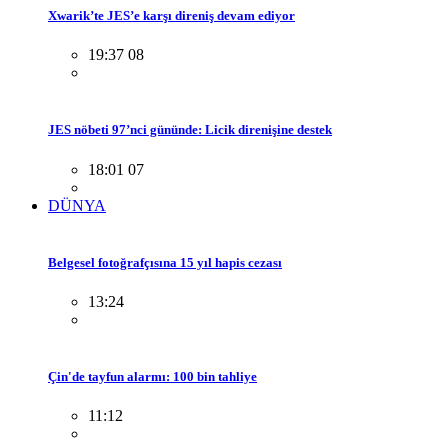
Xwarik’te JES’e karşı direniş devam ediyor
19:37 08
JES nöbeti 97’nci gününde: Licik direnişine destek
18:01 07
DÜNYA
Belgesel fotoğrafçısına 15 yıl hapis cezası
13:24
Çin'de tayfun alarmı: 100 bin tahliye
11:12