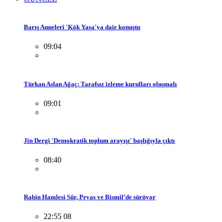
Barış Anneleri 'Kök Yasa'ya dair konuştu
09:04
Türkan Aslan Ağaç: Tarafsız izleme kurulları oluşmalı
09:01
Jin Dergi 'Demokratik toplum arayışı' başlığıyla çıktı
08:40
Rabin Hamlesi Sûr, Peyas ve Bismil’de sürüyor
22:55 08