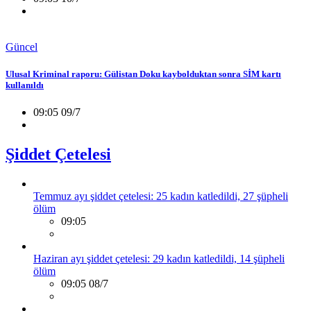
Güncel
Ulusal Kriminal raporu: Gülistan Doku kaybolduktan sonra SİM kartı
kullanıldı
09:05 09/7
Şiddet Çetelesi
Temmuz ayı şiddet çetelesi: 25 kadın katledildi, 27 şüpheli
ölüm
09:05
Haziran ayı şiddet çetelesi: 29 kadın katledildi, 14 şüpheli
ölüm
09:05 08/7