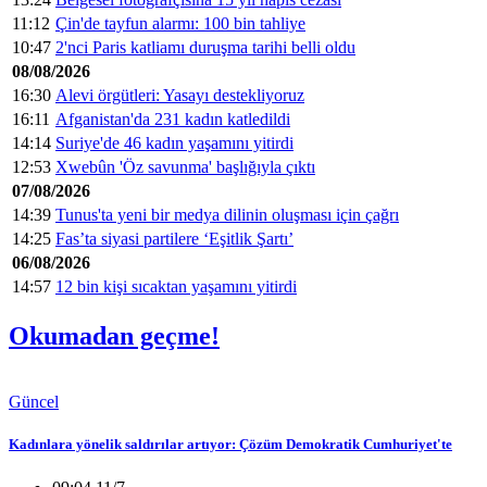
11:12
Çin'de tayfun alarmı: 100 bin tahliye
10:47
2'nci Paris katliamı duruşma tarihi belli oldu
08/08/2026
16:30
Alevi örgütleri: Yasayı destekliyoruz
16:11
Afganistan'da 231 kadın katledildi
14:14
Suriye'de 46 kadın yaşamını yitirdi
12:53
Xwebûn 'Öz savunma' başlığıyla çıktı
07/08/2026
14:39
Tunus'ta yeni bir medya dilinin oluşması için çağrı
14:25
Fas’ta siyasi partilere ‘Eşitlik Şartı’
06/08/2026
14:57
12 bin kişi sıcaktan yaşamını yitirdi
Okumadan geçme!
Güncel
Kadınlara yönelik saldırılar artıyor: Çözüm Demokratik Cumhuriyet'te