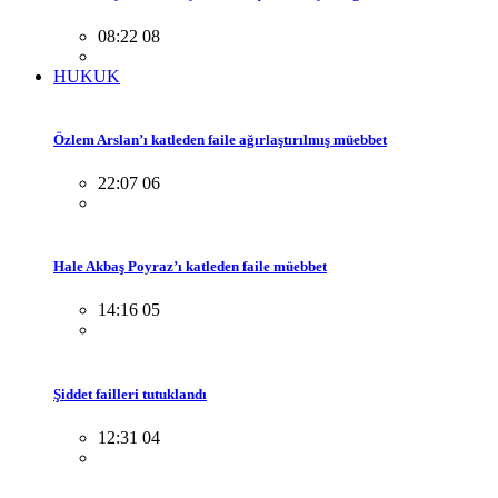
08:22 08
HUKUK
Özlem Arslan’ı katleden faile ağırlaştırılmış müebbet
22:07 06
Hale Akbaş Poyraz’ı katleden faile müebbet
14:16 05
Şiddet failleri tutuklandı
12:31 04