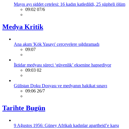
Mayıs ayı şiddet çetelesi: 16 kadın katledildi, 25 şüpheli ölüm
09:02 07/6
Medya Kritik
Ana akım 'Kök Yasayı' çerçevelere sığdıramadı
09:07
İktidar medyası süreci ‘güvenlik’ eksenine hapsediyor
09:03 02
Gülistan Doku Dosyası ve medyanın hakikat sınavı
09:06 26/7
Tarihte Bugün
9 Ağustos 1956: Güney Afrikalı kadınlar apartheid’e karşı