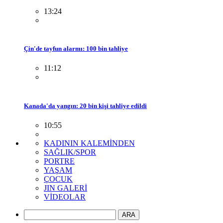
13:24
Çin'de tayfun alarmı: 100 bin tahliye
11:12
Kanada'da yangın: 20 bin kişi tahliye edildi
10:55
KADININ KALEMİNDEN
SAĞLIK/SPOR
PORTRE
YAŞAM
ÇOCUK
JIN GALERİ
VİDEOLAR
ARA