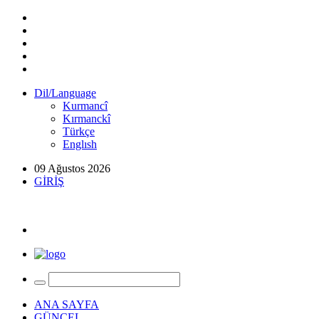
Dil/Language
Kurmancî
Kırmanckî
Türkçe
Englısh
09 Ağustos 2026
GİRİŞ
ANA SAYFA
GÜNCEL