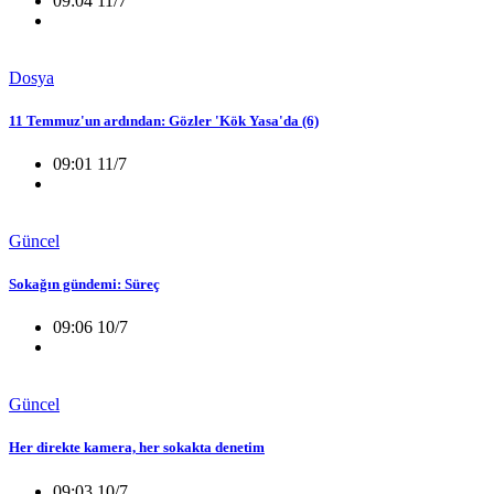
09:04 11/7
Dosya
11 Temmuz'un ardından: Gözler 'Kök Yasa'da (6)
09:01 11/7
Güncel
Sokağın gündemi: Süreç
09:06 10/7
Güncel
Her direkte kamera, her sokakta denetim
09:03 10/7