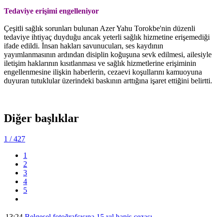
Tedaviye erişimi engelleniyor
Çeşitli sağlık sorunları bulunan Azer Yahu Torokbe'nin düzenli
tedaviye ihtiyaç duyduğu ancak yeterli sağlık hizmetine erişemediği
ifade edildi. İnsan hakları savunucuları, ses kaydının
yayımlanmasının ardından disiplin koğuşuna sevk edilmesi, ailesiyle
iletişim haklarının kısıtlanması ve sağlık hizmetlerine erişiminin
engellenmesine ilişkin haberlerin, cezaevi koşullarını kamuoyuna
duyuran tutuklular üzerindeki baskının arttığına işaret ettiğini belirtti.
Diğer başlıklar
1
/ 427
1
2
3
4
5
13:24
Belgesel fotoğrafçısına 15 yıl hapis cezası