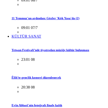
09:01 08/7
11 Temmuz'un ardından: Gözler 'Kök Yasa'da (2)
09:01 07/7
KÜLTÜR SANAT
Tetwan Festivali’nde tiyatrodan müziğe kültür buluşması
23:01 08
Êlih’te gençlik konseri düzenlenecek
20:38 08
Evîn Abbasî'nin fotoğrafı finale kaldı