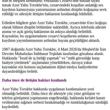
İran'ın Meşhed kentindeki Vekilabad Cezaevi'nde tutulan siyasi
tutsak Azer Yahu Torokbe'nin, cezaevindeki koşulları anlattığı ses
kaydının kamuoyuna yansımasının ardından disiplin koğuşuna sevk
edildiği ve ailesiyle iletişim haklarının kısıtlandığı bildirildi.
Edinilen bilgilere göre Azer Yahu Torokbe, cezaevinin 6'ncı koğuşu
olarak bilinen disiplin bölümüne nakledildi. Ayrıca telefonla ailesini
arama ve açık görüş haklarının da askıya alındığı belirtildi.
Kaynaklar, bu uygulamaların cezaevi koşullarını anlatan ses
kaydının yayımlanmasının ardından hayata geçirildiğini aktardı.
1987 doğumlu Azer Yahu Torokbe, 4 Mart 2026'da Meşhed'de İran
Devrim Muhafızları İstihbarat Teşkilatı tarafından gözaltına alındı.
Hakkında "İsrail ile iş birliği yapmak" ve "milli güvenliğe karşı
faaliyet yürütmek" suçlamaları yöneltilirken, davaya yakın
kaynaklar söz konusu suçlamaların dijital medya faaliyetlerine
dayandırıldığını belirtti.
Daha önce de iletişim hakları kısıtlandı
Azer Yahu Torokbe hakkında uygulanan kısıtlamaların yeni
olmadığı belirtildi. Daha önce de ailesiyle yüz yüze görüşme ve
telefon görüşmesi yapmasının engellendiği, hakkında kefalet kararı
verilmesine rağmen serbest bırakılmadığı ve tutukluluğunun sürdüğü
kaydedildi.