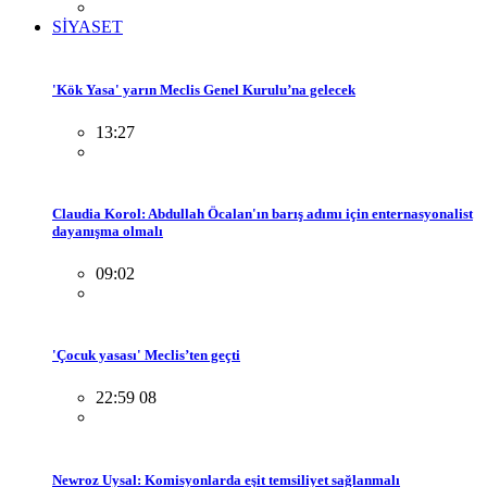
SİYASET
'Kök Yasa' yarın Meclis Genel Kurulu’na gelecek
13:27
Claudia Korol: Abdullah Öcalan'ın barış adımı için enternasyonalist
dayanışma olmalı
09:02
'Çocuk yasası' Meclis’ten geçti
22:59 08
Newroz Uysal: Komisyonlarda eşit temsiliyet sağlanmalı