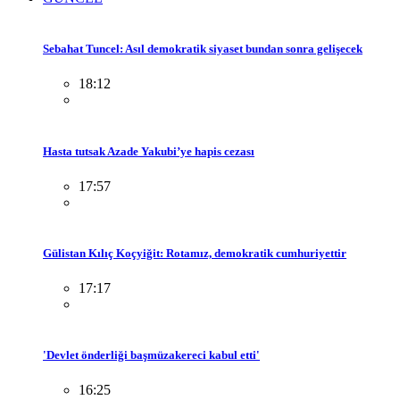
Sebahat Tuncel: Asıl demokratik siyaset bundan sonra gelişecek
18:12
Hasta tutsak Azade Yakubi’ye hapis cezası
17:57
Gülistan Kılıç Koçyiğit: Rotamız, demokratik cumhuriyettir
17:17
'Devlet önderliği başmüzakereci kabul etti'
16:25