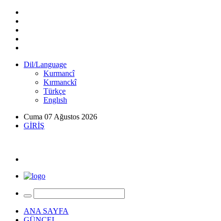
Dil/Language
Kurmancî
Kırmanckî
Türkçe
Englısh
Cuma 07 Ağustos 2026
GİRİŞ
ANA SAYFA
GÜNCEL