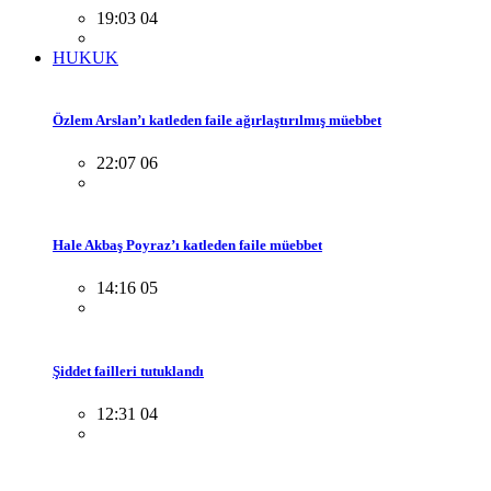
19:03 04
HUKUK
Özlem Arslan’ı katleden faile ağırlaştırılmış müebbet
22:07 06
Hale Akbaş Poyraz’ı katleden faile müebbet
14:16 05
Şiddet failleri tutuklandı
12:31 04