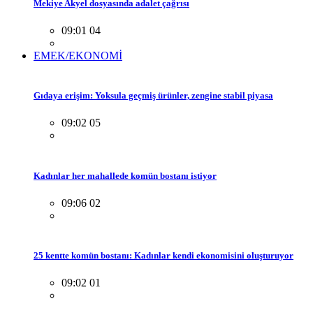
Mekiye Akyel dosyasında adalet çağrısı
09:01 04
EMEK/EKONOMİ
Gıdaya erişim: Yoksula geçmiş ürünler, zengine stabil piyasa
09:02 05
Kadınlar her mahallede komün bostanı istiyor
09:06 02
25 kentte komün bostanı: Kadınlar kendi ekonomisini oluşturuyor
09:02 01