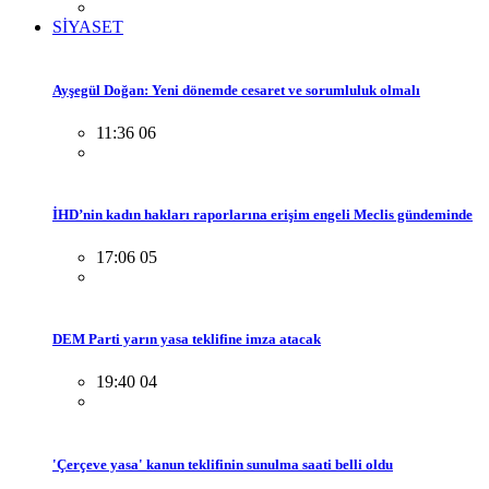
SİYASET
Ayşegül Doğan: Yeni dönemde cesaret ve sorumluluk olmalı
11:36 06
İHD’nin kadın hakları raporlarına erişim engeli Meclis gündeminde
17:06 05
DEM Parti yarın yasa teklifine imza atacak
19:40 04
'Çerçeve yasa' kanun teklifinin sunulma saati belli oldu