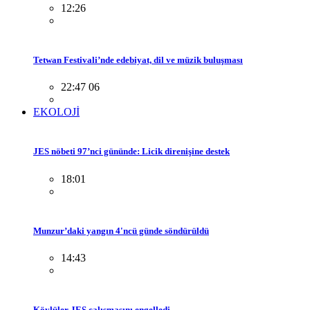
12:26
Tetwan Festivali’nde edebiyat, dil ve müzik buluşması
22:47 06
EKOLOJİ
JES nöbeti 97’nci gününde: Licik direnişine destek
18:01
Munzur’daki yangın 4'ncü günde söndürüldü
14:43
Köylüler JES çalışmasını engelledi