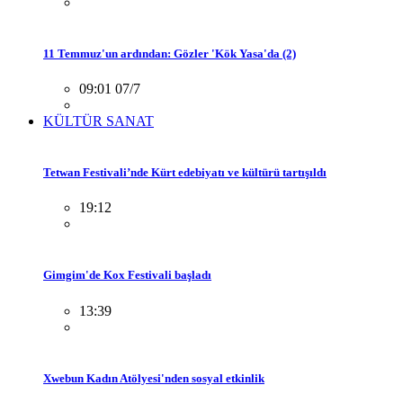
11 Temmuz'un ardından: Gözler 'Kök Yasa'da (2)
09:01 07/7
KÜLTÜR SANAT
Tetwan Festivali’nde Kürt edebiyatı ve kültürü tartışıldı
19:12
Gimgim'de Kox Festivali başladı
13:39
Xwebun Kadın Atölyesi'nden sosyal etkinlik