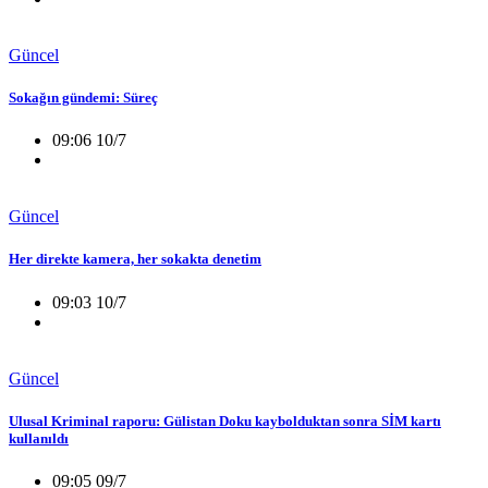
Güncel
Sokağın gündemi: Süreç
09:06 10/7
Güncel
Her direkte kamera, her sokakta denetim
09:03 10/7
Güncel
Ulusal Kriminal raporu: Gülistan Doku kaybolduktan sonra SİM kartı
kullanıldı
09:05 09/7