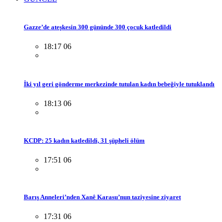
Gazze’de ateşkesin 300 gününde 300 çocuk katledildi
18:17 06
İki yıl geri gönderme merkezinde tutulan kadın bebeğiyle tutuklandı
18:13 06
KCDP: 25 kadın katledildi, 31 şüpheli ölüm
17:51 06
Barış Anneleri’nden Xanê Karasu’nun taziyesine ziyaret
17:31 06