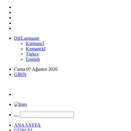
Dil/Language
Kurmancî
Kırmanckî
Türkçe
Englısh
Cuma 07 Ağustos 2026
GİRİŞ
ANA SAYFA
GÜNCEL