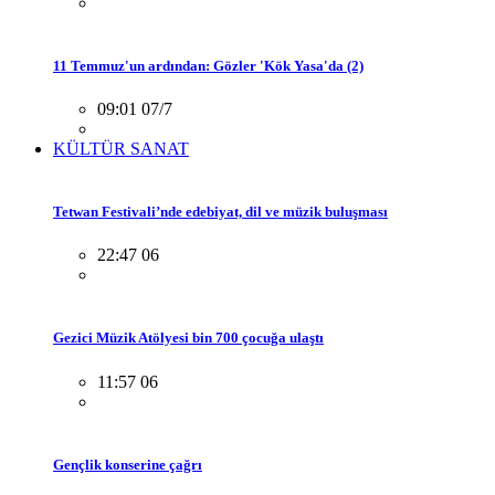
11 Temmuz'un ardından: Gözler 'Kök Yasa'da (2)
09:01 07/7
KÜLTÜR SANAT
Tetwan Festivali’nde edebiyat, dil ve müzik buluşması
22:47 06
Gezici Müzik Atölyesi bin 700 çocuğa ulaştı
11:57 06
Gençlik konserine çağrı