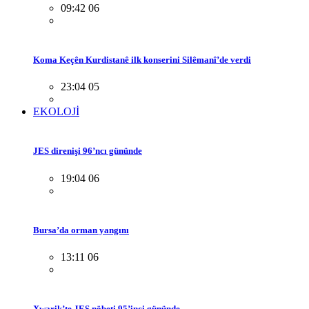
09:42 06
Koma Keçên Kurdistanê ilk konserini Silêmanî’de verdi
23:04 05
EKOLOJİ
JES direnişi 96’ncı gününde
19:04 06
Bursa’da orman yangını
13:11 06
Xwarik’te JES nöbeti 95’inci gününde