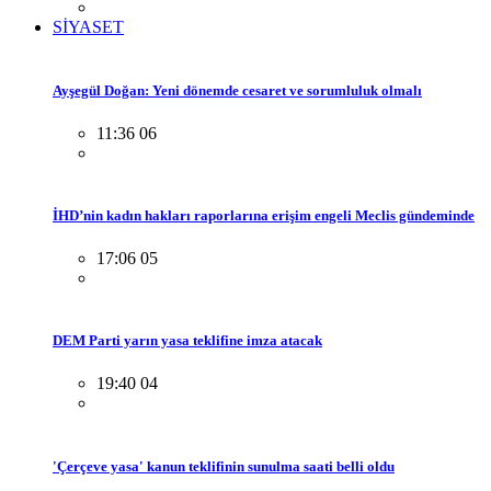
SİYASET
Ayşegül Doğan: Yeni dönemde cesaret ve sorumluluk olmalı
11:36 06
İHD’nin kadın hakları raporlarına erişim engeli Meclis gündeminde
17:06 05
DEM Parti yarın yasa teklifine imza atacak
19:40 04
'Çerçeve yasa' kanun teklifinin sunulma saati belli oldu