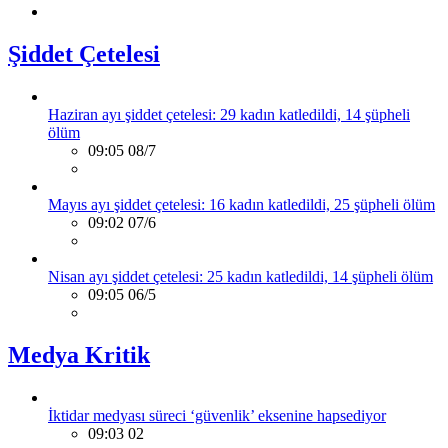
Şiddet Çetelesi
Haziran ayı şiddet çetelesi: 29 kadın katledildi, 14 şüpheli
ölüm
09:05 08/7
Mayıs ayı şiddet çetelesi: 16 kadın katledildi, 25 şüpheli ölüm
09:02 07/6
Nisan ayı şiddet çetelesi: 25 kadın katledildi, 14 şüpheli ölüm
09:05 06/5
Medya Kritik
İktidar medyası süreci ‘güvenlik’ eksenine hapsediyor
09:03 02