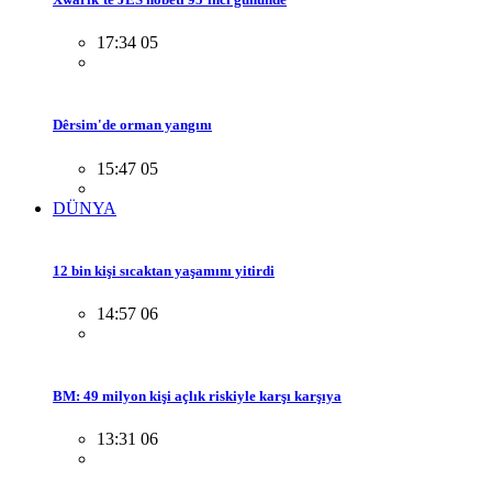
17:34 05
Dêrsim'de orman yangını
15:47 05
DÜNYA
12 bin kişi sıcaktan yaşamını yitirdi
14:57 06
BM: 49 milyon kişi açlık riskiyle karşı karşıya
13:31 06