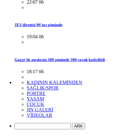
22:07 06
JES direnişi 96’ncı gününde
19:04 06
Gazze’de ateşkesin 300 gününde 300 çocuk katledildi
18:17 06
KADININ KALEMİNDEN
SAĞLIK/SPOR
PORTRE
YAŞAM
ÇOCUK
JIN GALERİ
VİDEOLAR
ARA