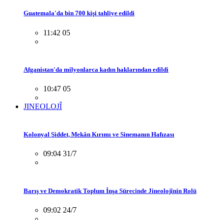
Guatemala'da bin 700 kişi tahliye edildi
11:42 05
Afganistan'da milyonlarca kadın haklarından edildi
10:47 05
JINEOLOJÎ
Kolonyal Şiddet, Mekân Kırımı ve Sinemanın Hafızası
09:04 31/7
Barış ve Demokratik Toplum İnşa Sürecinde Jineolojînin Rolü
09:02 24/7