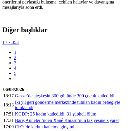
önerilerini paylaştığı buluşma, çekilen halaylar ve dayanışma
mesajlarıyla sona erdi.
Diğer başlıklar
1
/ 7.353
1
2
3
4
5
06/08/2026
18:17
Gazze’de ateşkesin 300 gününde 300 çocuk katledildi
İki yıl geri gönderme merkezinde tutulan kadın bebeğiyle
18:13
tutuklandı
17:51
KCDP: 25 kadın katledildi, 31 şüpheli ölüm
17:31
Barış Anneleri’nden Xanê Karasu’nun taziyesine ziyaret
17:09
Cizîr’de kadını katletme girişimi