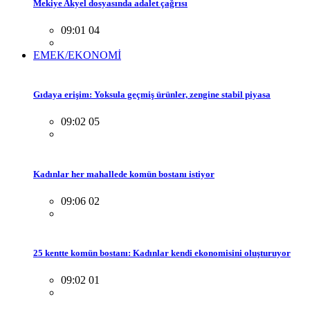
Mekiye Akyel dosyasında adalet çağrısı
09:01 04
EMEK/EKONOMİ
Gıdaya erişim: Yoksula geçmiş ürünler, zengine stabil piyasa
09:02 05
Kadınlar her mahallede komün bostanı istiyor
09:06 02
25 kentte komün bostanı: Kadınlar kendi ekonomisini oluşturuyor
09:02 01