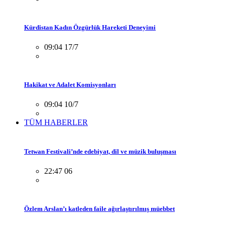
Kürdistan Kadın Özgürlük Hareketi Deneyimi
09:04 17/7
Hakikat ve Adalet Komisyonları
09:04 10/7
TÜM HABERLER
Tetwan Festivali’nde edebiyat, dil ve müzik buluşması
22:47 06
Özlem Arslan’ı katleden faile ağırlaştırılmış müebbet