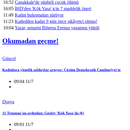
16:52
Çanakkale'de şüpheli çocuk ölümü
16:05
İHD'den 'Kök Yasa' için 7 maddelik öneri
11:49
Kadın buluşmaları sürüyor
11:23
Katledilen kadın 9 gün önce şikâyetçi olmuş!
10:04
Yazar, senarist Bilgesu Erenus yaşamını yitirdi
Okumadan geçme!
Güncel
Kadınlara yönelik saldırılar artıyor: Çözüm Demokratik Cumhuriyet'te
09:04 11/7
Dosya
11 Temmuz'un ardından: Gözler 'Kök Yasa'da (6)
09:01 11/7