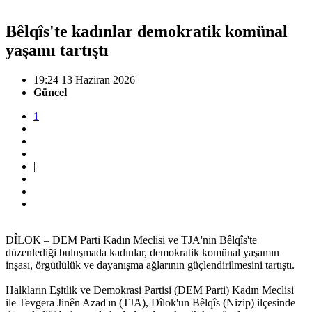
Bêlqîs'te kadınlar demokratik komünal
yaşamı tartıştı
19:24 13 Haziran 2026
Güncel
1
|
DÎLOK – DEM Parti Kadın Meclisi ve TJA'nin Bêlqîs'te
düzenlediği buluşmada kadınlar, demokratik komünal yaşamın
inşası, örgütlülük ve dayanışma ağlarının güçlendirilmesini tartıştı.
Halkların Eşitlik ve Demokrasi Partisi (DEM Parti) Kadın Meclisi
ile Tevgera Jinên Azad'ın (TJA), Dîlok'un Bêlqîs (Nizip) ilçesinde