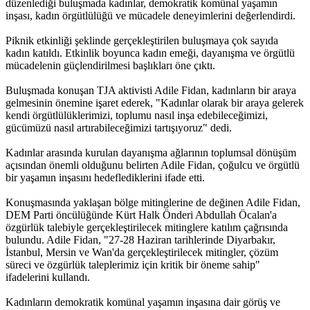
düzenlediği buluşmada kadınlar, demokratik komünal yaşamın
inşası, kadın örgütlülüğü ve mücadele deneyimlerini değerlendirdi.
Piknik etkinliği şeklinde gerçekleştirilen buluşmaya çok sayıda
kadın katıldı. Etkinlik boyunca kadın emeği, dayanışma ve örgütlü
mücadelenin güçlendirilmesi başlıkları öne çıktı.
Buluşmada konuşan TJA aktivisti Adile Fidan, kadınların bir araya
gelmesinin önemine işaret ederek, "Kadınlar olarak bir araya gelerek
kendi örgütlülüklerimizi, toplumu nasıl inşa edebileceğimizi,
gücümüzü nasıl artırabileceğimizi tartışıyoruz" dedi.
Kadınlar arasında kurulan dayanışma ağlarının toplumsal dönüşüm
açısından önemli olduğunu belirten Adile Fidan, çoğulcu ve örgütlü
bir yaşamın inşasını hedeflediklerini ifade etti.
Konuşmasında yaklaşan bölge mitinglerine de değinen Adile Fidan,
DEM Parti öncülüğünde Kürt Halk Önderi Abdullah Öcalan'a
özgürlük talebiyle gerçekleştirilecek mitinglere katılım çağrısında
bulundu. Adile Fidan, "27-28 Haziran tarihlerinde Diyarbakır,
İstanbul, Mersin ve Wan'da gerçekleştirilecek mitingler, çözüm
süreci ve özgürlük taleplerimiz için kritik bir öneme sahip"
ifadelerini kullandı.
Kadınların demokratik komünal yaşamın inşasına dair görüş ve