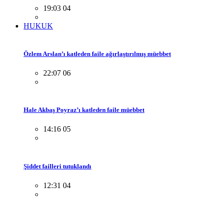
19:03 04
HUKUK
Özlem Arslan’ı katleden faile ağırlaştırılmış müebbet
22:07 06
Hale Akbaş Poyraz’ı katleden faile müebbet
14:16 05
Şiddet failleri tutuklandı
12:31 04