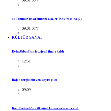
09:01 08/7
11 Temmuz'un ardından: Gözler 'Kök Yasa'da (2)
09:01 07/7
KÜLTÜR SANAT
Evîn Abbasî'nin fotoğrafı finale kaldı
12:51
Bajar dergisinin yeni sayısı çıktı
09:09
Kox Festivali’nin ilk günü konserlerle sona erdi