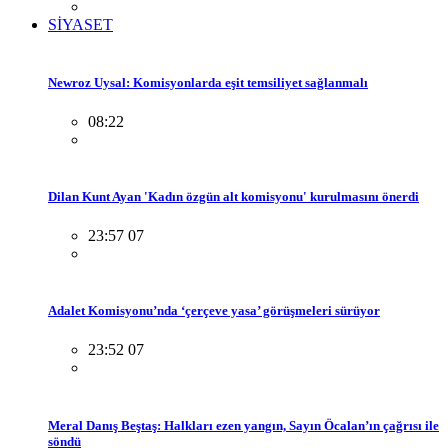
SİYASET
Newroz Uysal: Komisyonlarda eşit temsiliyet sağlanmalı
08:22
Dilan Kunt Ayan 'Kadın özgün alt komisyonu' kurulmasını önerdi
23:57 07
Adalet Komisyonu’nda ‘çerçeve yasa’ görüşmeleri sürüyor
23:52 07
Meral Danış Beştaş: Halkları ezen yangın, Sayın Öcalan’ın çağrısı ile
söndü