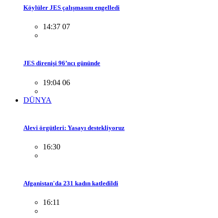
Köylüler JES çalışmasını engelledi
14:37 07
JES direnişi 96’ncı gününde
19:04 06
DÜNYA
Alevi örgütleri: Yasayı destekliyoruz
16:30
Afganistan'da 231 kadın katledildi
16:11