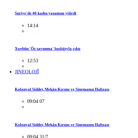
Suriye'de 46 kadın yaşamını yitirdi
14:14
Xwebûn 'Öz savunma' başlığıyla çıktı
12:53
JINEOLOJÎ
Kolonyal Şiddet, Mekân Kırımı ve Sinemanın Hafızası
09:04 07
Kolonyal Şiddet, Mekân Kırımı ve Sinemanın Hafızası
09:04 31/7