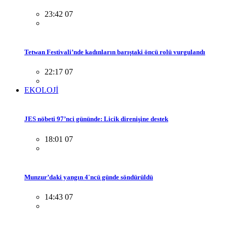
23:42 07
Tetwan Festivali’nde kadınların barıştaki öncü rolü vurgulandı
22:17 07
EKOLOJİ
JES nöbeti 97’nci gününde: Licik direnişine destek
18:01 07
Munzur’daki yangın 4'ncü günde söndürüldü
14:43 07