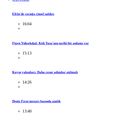
Efrîn'de çocuğa cinsel saldırı
16:04
Figen Yüksekdağ: Kök Yasa'nın tarihi bir anlamı var
15:13
Kayıp yakınları: Daha cesur adımlar atılmalı
14:26
Deniz Fırat mezarı başında anıldı
13:40