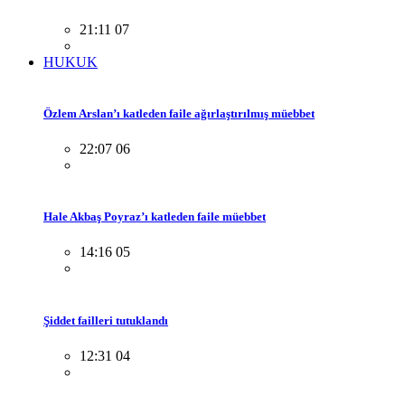
21:11 07
HUKUK
Özlem Arslan’ı katleden faile ağırlaştırılmış müebbet
22:07 06
Hale Akbaş Poyraz’ı katleden faile müebbet
14:16 05
Şiddet failleri tutuklandı
12:31 04