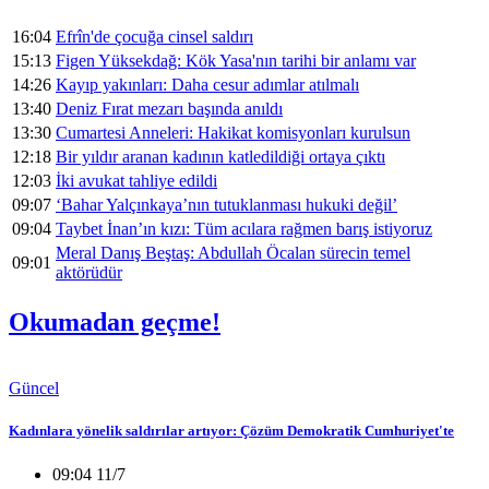
16:04
Efrîn'de çocuğa cinsel saldırı
15:13
Figen Yüksekdağ: Kök Yasa'nın tarihi bir anlamı var
14:26
Kayıp yakınları: Daha cesur adımlar atılmalı
13:40
Deniz Fırat mezarı başında anıldı
13:30
Cumartesi Anneleri: Hakikat komisyonları kurulsun
12:18
Bir yıldır aranan kadının katledildiği ortaya çıktı
12:03
İki avukat tahliye edildi
09:07
‘Bahar Yalçınkaya’nın tutuklanması hukuki değil’
09:04
Taybet İnan’ın kızı: Tüm acılara rağmen barış istiyoruz
Meral Danış Beştaş: Abdullah Öcalan sürecin temel
09:01
aktörüdür
Okumadan geçme!
Güncel
Kadınlara yönelik saldırılar artıyor: Çözüm Demokratik Cumhuriyet'te
09:04 11/7