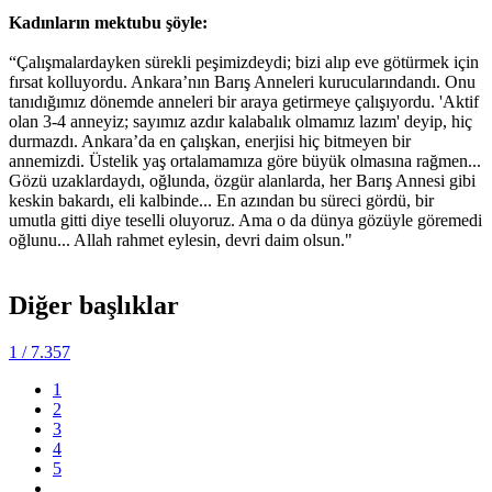
Kadınların mektubu şöyle:
“Çalışmalardayken sürekli peşimizdeydi; bizi alıp eve götürmek için
fırsat kolluyordu. Ankara’nın Barış Anneleri kurucularındandı. Onu
tanıdığımız dönemde anneleri bir araya getirmeye çalışıyordu. 'Aktif
olan 3-4 anneyiz; sayımız azdır kalabalık olmamız lazım' deyip, hiç
durmazdı. Ankara’da en çalışkan, enerjisi hiç bitmeyen bir
annemizdi. Üstelik yaş ortalamamıza göre büyük olmasına rağmen...
Gözü uzaklardaydı, oğlunda, özgür alanlarda, her Barış Annesi gibi
keskin bakardı, eli kalbinde... En azından bu süreci gördü, bir
umutla gitti diye teselli oluyoruz. Ama o da dünya gözüyle göremedi
oğlunu... Allah rahmet eylesin, devri daim olsun."
Diğer başlıklar
1
/ 7.357
1
2
3
4
5