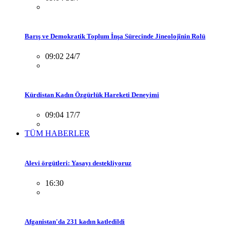
Barış ve Demokratik Toplum İnşa Sürecinde Jineolojînin Rolü
09:02 24/7
Kürdistan Kadın Özgürlük Hareketi Deneyimi
09:04 17/7
TÜM HABERLER
Alevi örgütleri: Yasayı destekliyoruz
16:30
Afganistan'da 231 kadın katledildi