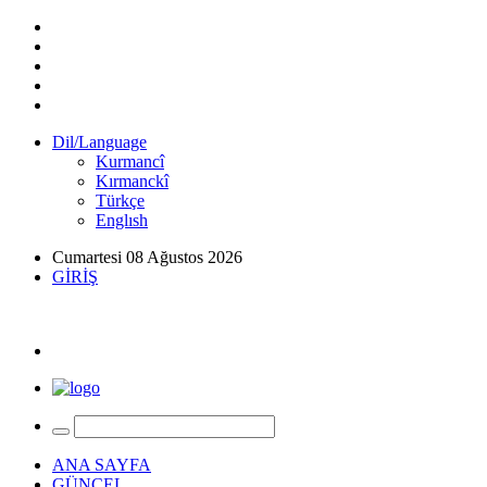
Dil/Language
Kurmancî
Kırmanckî
Türkçe
Englısh
Cumartesi 08 Ağustos 2026
GİRİŞ
ANA SAYFA
GÜNCEL