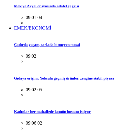
Mekiye Akyel dosyasında adalet çağrısı
09:01 04
EMEK/EKONOMİ
Çadırda yaşam, tarlada bitmeyen mesai
09:02
Gıdaya erişim: Yoksula geçmiş ürünler, zengine stabil piyasa
09:02 05
Kadınlar her mahallede komün bostanı istiyor
09:06 02