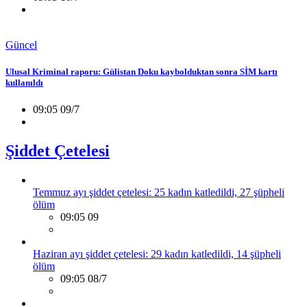
Güncel
Ulusal Kriminal raporu: Gülistan Doku kaybolduktan sonra SİM kartı
kullanıldı
09:05 09/7
Şiddet Çetelesi
Temmuz ayı şiddet çetelesi: 25 kadın katledildi, 27 şüpheli
ölüm
09:05 09
Haziran ayı şiddet çetelesi: 29 kadın katledildi, 14 şüpheli
ölüm
09:05 08/7