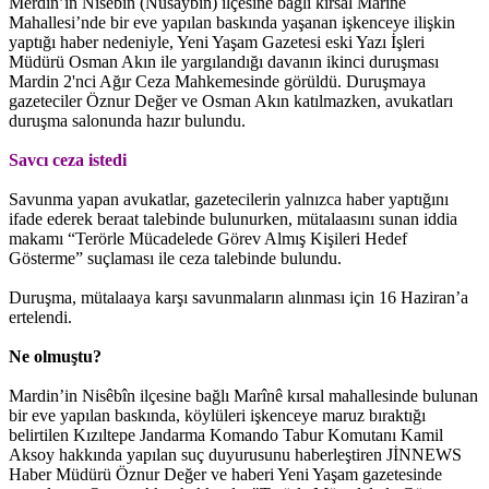
Mêrdîn’in Nisêbîn (Nusaybin) ilçesine bağlı kırsal Marînê
Mahallesi’nde bir eve yapılan baskında yaşanan işkenceye ilişkin
yaptığı haber nedeniyle, Yeni Yaşam Gazetesi eski Yazı İşleri
Müdürü Osman Akın ile yargılandığı davanın ikinci duruşması
Mardin 2'nci Ağır Ceza Mahkemesinde görüldü. Duruşmaya
gazeteciler Öznur Değer ve Osman Akın katılmazken, avukatları
duruşma salonunda hazır bulundu.
Savcı ceza istedi
Savunma yapan avukatlar, gazetecilerin yalnızca haber yaptığını
ifade ederek beraat talebinde bulunurken, mütalaasını sunan iddia
makamı “Terörle Mücadelede Görev Almış Kişileri Hedef
Gösterme” suçlaması ile ceza talebinde bulundu.
Duruşma, mütalaaya karşı savunmaların alınması için 16 Haziran’a
ertelendi.
Ne olmuştu?
Mardin’in Nisêbîn ilçesine bağlı Marînê kırsal mahallesinde bulunan
bir eve yapılan baskında, köylüleri işkenceye maruz bıraktığı
belirtilen Kızıltepe Jandarma Komando Tabur Komutanı Kamil
Aksoy hakkında yapılan suç duyurusunu haberleştiren JİNNEWS
Haber Müdürü Öznur Değer ve haberi Yeni Yaşam gazetesinde