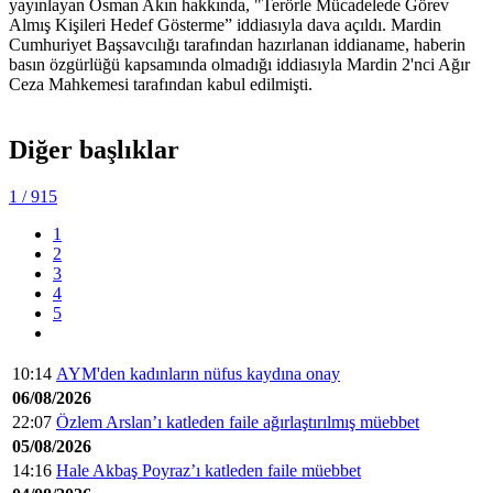
yayınlayan Osman Akın hakkında, "Terörle Mücadelede Görev
Almış Kişileri Hedef Gösterme” iddiasıyla dava açıldı. Mardin
Cumhuriyet Başsavcılığı tarafından hazırlanan iddianame, haberin
basın özgürlüğü kapsamında olmadığı iddiasıyla Mardin 2'nci Ağır
Ceza Mahkemesi tarafından kabul edilmişti.
Diğer başlıklar
1
/ 915
1
2
3
4
5
10:14
AYM'den kadınların nüfus kaydına onay
06/08/2026
22:07
Özlem Arslan’ı katleden faile ağırlaştırılmış müebbet
05/08/2026
14:16
Hale Akbaş Poyraz’ı katleden faile müebbet