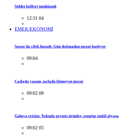
Şiddet failleri tutuklandı
12:31 04
EMEK/EKONOMİ
Sason'da çilek hasadı: Gün doğmadan mesai başlıyor
09:04
Çadırda yaşam, tarlada bitmeyen mesai
09:02 08
Gıdaya erişim: Yoksula geçmiş ürünler, zengine stabil piyasa
09:02 05