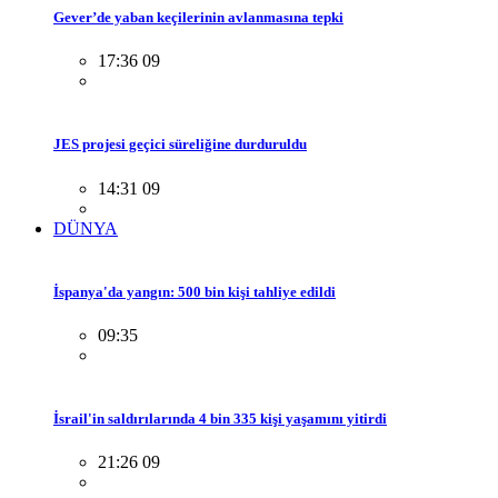
Gever’de yaban keçilerinin avlanmasına tepki
17:36 09
JES projesi geçici süreliğine durduruldu
14:31 09
DÜNYA
İspanya'da yangın: 500 bin kişi tahliye edildi
09:35
İsrail'in saldırılarında 4 bin 335 kişi yaşamını yitirdi
21:26 09