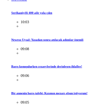
Serêkaniyêli 400 aile yola çıktı
10:03
Newroz Uysal: Yasadan sonra atılacak adımlar önemli
09:08
Barış konuşulurken cezaevlerinde derinleşen ihlaller!
09:06
Bir annenin barış talebi: Kızımın mezarı olsun istiyorum!
09:05