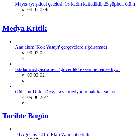
Mayıs ayı şiddet çetelesi: 16 kadın katledildi, 25 şüpheli ölüm
09:02 07/6
Medya Kritik
Ana akım 'Kök Yasayı' çerçevelere sığdıramadı
09:07 09
İktidar medyası süreci ‘güvenlik’ eksenine hapsediyor
09:03 02
Gülistan Doku Dosyası ve medyanın hakikat sınavı
09:06 26/7
Tarihte Bugün
10 Ağustos 2015: Ekin Wan katledildi