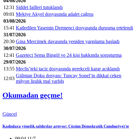
04/08/2026
12:31
Şiddet failleri tutuklandı
09:01
Mekiye Akyel dosyasında adalet çağrısı
03/08/2026
15:41
Katledilen Yasemin Dermenci dosyasında duruşma ertelendi
31/07/2026
20:30
Gina Mercimek davasında yeniden yargılama başladı
30/07/2026
12:41
Gazeteci Sema Bingöl ve 24 kişi hakkında soruşturma
29/07/2026
13:55
Meclis’teki taciz dosyasında gerekçeli karar açıklandı
Gülistan Doku dosyası: Tuncay Sonel’in dikkat çeken
12:03
milyon liralık mal varlığı
Okumadan geçme!
Güncel
Kadınlara yönelik saldırılar artıyor: Çözüm Demokratik Cumhuriyet'te
09:04 11/7