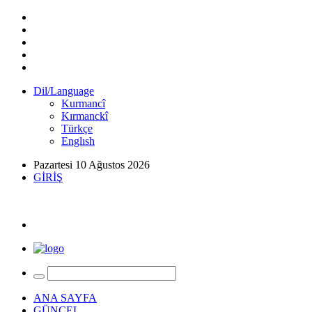
Dil/Language
Kurmancî
Kırmanckî
Türkçe
Englısh
Pazartesi 10 Ağustos 2026
GİRİŞ
ANA SAYFA
GÜNCEL