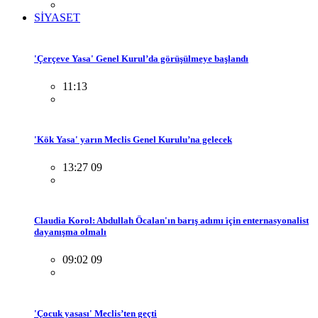
SİYASET
'Çerçeve Yasa' Genel Kurul’da görüşülmeye başlandı
11:13
'Kök Yasa' yarın Meclis Genel Kurulu’na gelecek
13:27 09
Claudia Korol: Abdullah Öcalan'ın barış adımı için enternasyonalist
dayanışma olmalı
09:02 09
'Çocuk yasası' Meclis’ten geçti