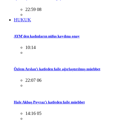
22:59 08
HUKUK
AYM'den kadınların nüfus kaydına onay
10:14
Özlem Arslan’ı katleden faile ağırlaştırılmış müebbet
22:07 06
Hale Akbaş Poyraz’ı katleden faile müebbet
14:16 05