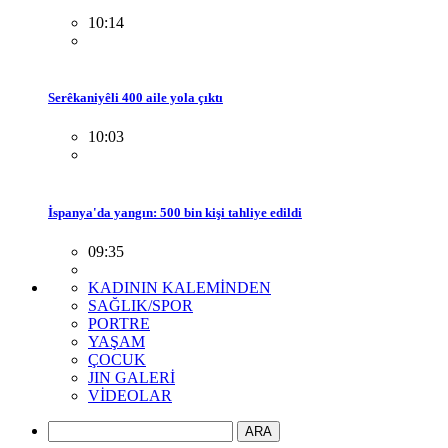
10:14
Serêkaniyêli 400 aile yola çıktı
10:03
İspanya'da yangın: 500 bin kişi tahliye edildi
09:35
KADININ KALEMİNDEN
SAĞLIK/SPOR
PORTRE
YAŞAM
ÇOCUK
JIN GALERİ
VİDEOLAR
ARA