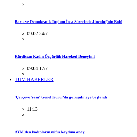
Barış ve Demokratik Toplum İnşa Sürecinde Jineolojînin Rolü
09:02 24/7
Kürdistan Kadın Özgürlük Hareketi Deneyimi
09:04 17/7
TÜM HABERLER
'Çerçeve Yasa' Genel Kurul’da görüşülmeye başlandı
11:13
AYM'den kadınların nüfus kaydına onay