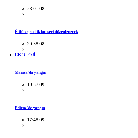
23:01 08
Êlih’te gençlik konseri düzenlenecek
20:38 08
EKOLOJİ
Manisa'da yangın
19:57 09
Edirne'de yangın
17:48 09