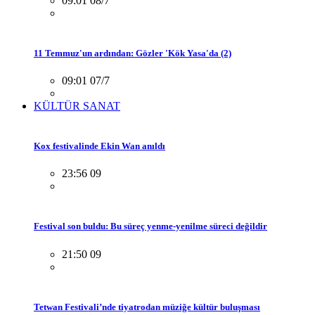
09:01 08/7
11 Temmuz'un ardından: Gözler 'Kök Yasa'da (2)
09:01 07/7
KÜLTÜR SANAT
Kox festivalinde Ekin Wan anıldı
23:56 09
Festival son buldu: Bu süreç yenme-yenilme süreci değildir
21:50 09
Tetwan Festivali’nde tiyatrodan müziğe kültür buluşması