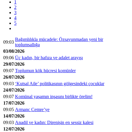
1
2
3
4
5
Bağımlılıkla mücadele: Özsavunmadan yeni bir
09:03
toplumsallığa
03/08/2026
09:06
Üç kadın, bir hafıza ve adalet arayışı
29/07/2026
09:07
Toplumun kök hücresi komünler
26/07/2026
09:03
‘Kutsal Aile’ politikasının gölgesindeki çocuklar
24/07/2026
09:07
Komünal yaşamın inşasını birlikte örelim!
17/07/2026
09:05
Armanc Cemre’ye
14/07/2026
09:03
Anadil ve kadın: Direnişin en sessiz kalesi
12/07/2026