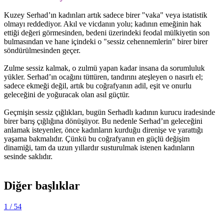
Kuzey Serhad’ın kadınları artık sadece birer "vaka" veya istatistik
olmayı reddediyor. Akıl ve vicdanın yolu; kadının emeğinin hak
ettiği değeri görmesinden, bedeni üzerindeki feodal mülkiyetin son
bulmasından ve hane içindeki o "sessiz cehennemlerin" birer birer
söndürülmesinden geçer.
Zulme sessiz kalmak, o zulmü yapan kadar insana da sorumluluk
yükler. Serhad’ın ocağını tüttüren, tandırını ateşleyen o nasırlı el;
sadece ekmeği değil, artık bu coğrafyanın adil, eşit ve onurlu
geleceğini de yoğuracak olan asıl güçtür.
Geçmişin sessiz çığlıkları, bugün Serhadlı kadının kurucu iradesinde
birer barış çığlığına dönüşüyor. Bu nedenle Serhad’ın geleceğini
anlamak isteyenler, önce kadınların kurduğu direnişe ve yarattığı
yaşama bakmalıdır. Çünkü bu coğrafyanın en güçlü değişim
dinamiği, tam da uzun yıllardır susturulmak istenen kadınların
sesinde saklıdır.
Diğer başlıklar
1
/ 54