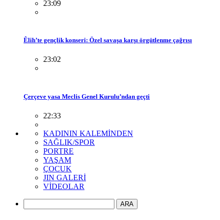
23:09
Êlih’te gençlik konseri: Özel savaşa karşı örgütlenme çağrısı
23:02
Çerçeve yasa Meclis Genel Kurulu’ndan geçti
22:33
KADININ KALEMİNDEN
SAĞLIK/SPOR
PORTRE
YAŞAM
ÇOCUK
JIN GALERİ
VİDEOLAR
ARA