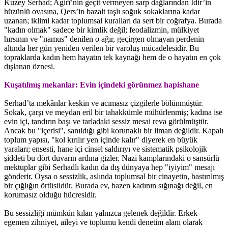
Kuzey Serhad; Agirî’nin geçit vermeyen sarp dağlarından Îdir’in
hüzünlü ovasına, Qers’in bazalt taşlı soğuk sokaklarına kadar
uzanan; iklimi kadar toplumsal kuralları da sert bir coğrafya. Burada
"kadın olmak" sadece bir kimlik değil; feodalizmin, mülkiyet
hırsının ve "namus" denilen o ağır, geçirgen olmayan perdenin
altında her gün yeniden verilen bir varoluş mücadelesidir. Bu
topraklarda kadın hem hayatın tek kaynağı hem de o hayatın en çok
dışlanan öznesi.
Kuşatılmış mekanlar: Evin içindeki görünmez hapishane
Serhad’ta mekânlar keskin ve acımasız çizgilerle bölünmüştür.
Sokak, çarşı ve meydan eril bir tahakkümle mühürlenmiş; kadına ise
evin içi, tandırın başı ve tarladaki sessiz mesai reva görülmüştür.
Ancak bu "içerisi", sanıldığı gibi korunaklı bir liman değildir. Kapalı
toplum yapısı, "kol kırılır yen içinde kalır" diyerek en büyük
yaraları; ensesti, hane içi cinsel saldırıyı ve sistematik psikolojik
şiddeti bu dört duvarın ardına gizler. Nazi kamplarındaki o sansürlü
mektuplar gibi Serhadlı kadın da dış dünyaya hep "iyiyim" mesajı
gönderir. Oysa o sessizlik, aslında toplumsal bir cinayetin, bastırılmış
bir çığlığın örtüsüdür. Burada ev, bazen kadının sığınağı değil, en
korumasız olduğu hücresidir.
Bu sessizliği mümkün kılan yalnızca gelenek değildir. Erkek
egemen zihniyet, aileyi ve toplumu kendi denetim alanı olarak