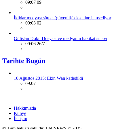
09:07 09
İktidar medyası süreci ‘güvenlik’ eksenine hapsediyor
09:03 02
Gülistan Doku Dosyası ve medyanın hakikat sınavı
09:06 26/7
Tarihte Bugün
10 Ağustos 2015: Ekin Wan katledildi
09:07
Hakkımızda
Künye
İletişim
© Tüm hakları saklıdır. JIN NEWS © 2025