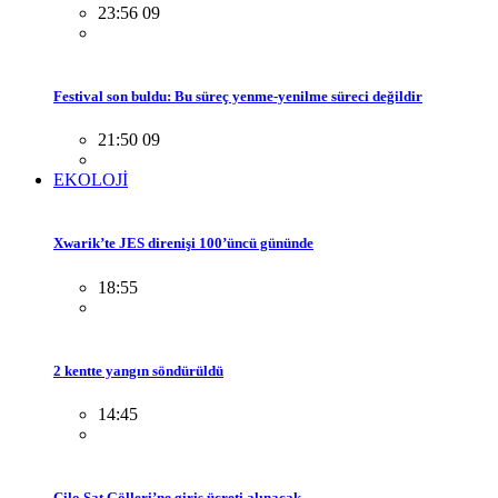
23:56 09
Festival son buldu: Bu süreç yenme-yenilme süreci değildir
21:50 09
EKOLOJİ
Xwarik’te JES direnişi 100’üncü gününde
18:55
2 kentte yangın söndürüldü
14:45
Cilo Sat Gölleri’ne giriş ücreti alınacak