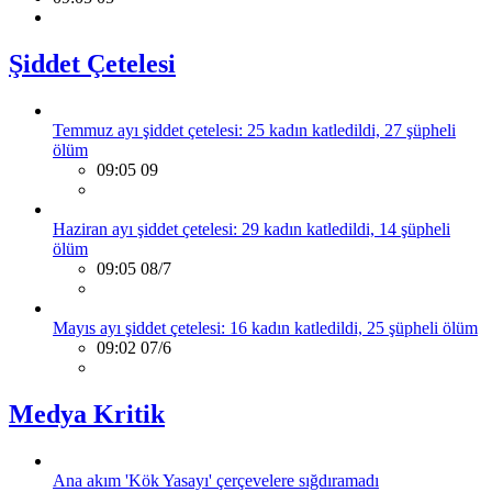
Şiddet Çetelesi
Temmuz ayı şiddet çetelesi: 25 kadın katledildi, 27 şüpheli
ölüm
09:05 09
Haziran ayı şiddet çetelesi: 29 kadın katledildi, 14 şüpheli
ölüm
09:05 08/7
Mayıs ayı şiddet çetelesi: 16 kadın katledildi, 25 şüpheli ölüm
09:02 07/6
Medya Kritik
Ana akım 'Kök Yasayı' çerçevelere sığdıramadı