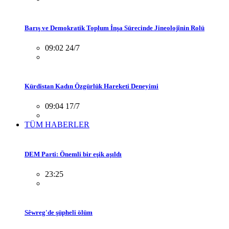
Barış ve Demokratik Toplum İnşa Sürecinde Jineolojînin Rolü
09:02 24/7
Kürdistan Kadın Özgürlük Hareketi Deneyimi
09:04 17/7
TÜM HABERLER
DEM Parti: Önemli bir eşik aşıldı
23:25
Sêwreg'de şüpheli ölüm