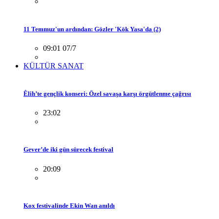
11 Temmuz'un ardından: Gözler 'Kök Yasa'da (2)
09:01 07/7
KÜLTÜR SANAT
Êlih’te gençlik konseri: Özel savaşa karşı örgütlenme çağrısı
23:02
Gever’de iki gün sürecek festival
20:09
Kox festivalinde Ekin Wan anıldı