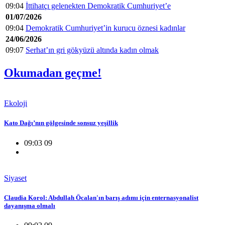
09:04
İttihatçı gelenekten Demokratik Cumhuriyet’e
01/07/2026
09:04
Demokratik Cumhuriyet’in kurucu öznesi kadınlar
24/06/2026
09:07
Serhat’ın gri gökyüzü altında kadın olmak
Okumadan geçme!
Ekoloji
Kato Dağı’nın gölgesinde sonsuz yeşillik
09:03 09
Siyaset
Claudia Korol: Abdullah Öcalan'ın barış adımı için enternasyonalist
dayanışma olmalı