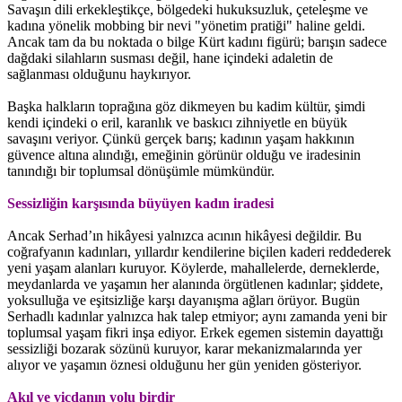
Savaşın dili erkekleştikçe, bölgedeki hukuksuzluk, çeteleşme ve
kadına yönelik mobbing bir nevi "yönetim pratiği" haline geldi.
Ancak tam da bu noktada o bilge Kürt kadını figürü; barışın sadece
dağdaki silahların susması değil, hane içindeki adaletin de
sağlanması olduğunu haykırıyor.
Başka halkların toprağına göz dikmeyen bu kadim kültür, şimdi
kendi içindeki o eril, karanlık ve baskıcı zihniyetle en büyük
savaşını veriyor. Çünkü gerçek barış; kadının yaşam hakkının
güvence altına alındığı, emeğinin görünür olduğu ve iradesinin
tanındığı bir toplumsal dönüşümle mümkündür.
Sessizliğin karşısında büyüyen kadın iradesi
Ancak Serhad’ın hikâyesi yalnızca acının hikâyesi değildir. Bu
coğrafyanın kadınları, yıllardır kendilerine biçilen kaderi reddederek
yeni yaşam alanları kuruyor. Köylerde, mahallelerde, derneklerde,
meydanlarda ve yaşamın her alanında örgütlenen kadınlar; şiddete,
yoksulluğa ve eşitsizliğe karşı dayanışma ağları örüyor. Bugün
Serhadlı kadınlar yalnızca hak talep etmiyor; aynı zamanda yeni bir
toplumsal yaşam fikri inşa ediyor. Erkek egemen sistemin dayattığı
sessizliği bozarak sözünü kuruyor, karar mekanizmalarında yer
alıyor ve yaşamın öznesi olduğunu her gün yeniden gösteriyor.
Akıl ve vicdanın yolu birdir