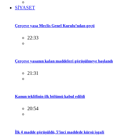
SİYASET
Çerçeve yasa Meclis Genel Kurulu’ndan geçti
22:33
Çerçeve yasanın kalan maddeleri görüşülmeye başlandı
21:31
Kanun teklifinin ilk bölümü kabul edildi
20:54
İlk 4 madde görüşüldü, 5’inci maddede kürsü işgali