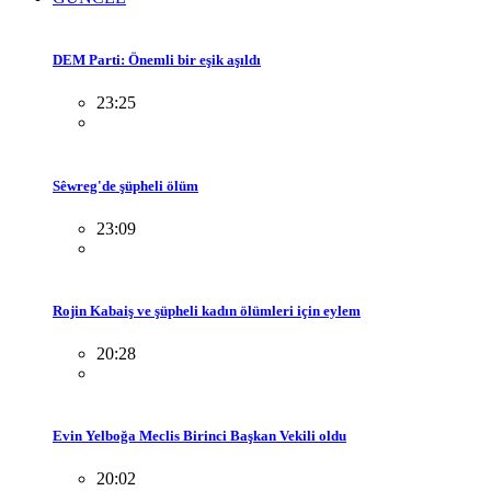
DEM Parti: Önemli bir eşik aşıldı
23:25
Sêwreg'de şüpheli ölüm
23:09
Rojin Kabaiş ve şüpheli kadın ölümleri için eylem
20:28
Evin Yelboğa Meclis Birinci Başkan Vekili oldu
20:02