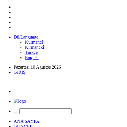
Dil/Language
Kurmancî
Kırmanckî
Türkçe
Englısh
Pazartesi 10 Ağustos 2026
GİRİŞ
ANA SAYFA
GÜNCEL