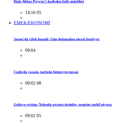
Hale Akbaş Poyraz’ı katleden faile müebbet
14:16 05
EMEK/EKONOMİ
Sason'da çilek hasadı: Gün doğmadan mesai başlıyor
09:04
Çadırda yaşam, tarlada bitmeyen mesai
09:02 08
Gıdaya erişim: Yoksula geçmiş ürünler, zengine stabil piyasa
09:02 05