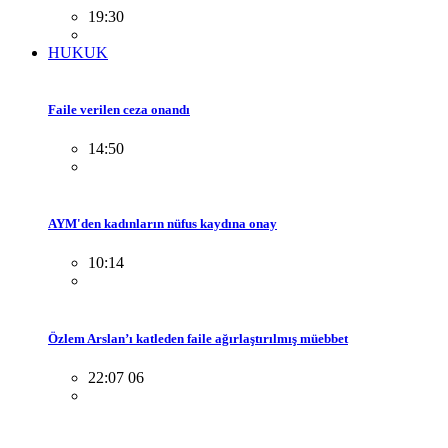
19:30
HUKUK
Faile verilen ceza onandı
14:50
AYM'den kadınların nüfus kaydına onay
10:14
Özlem Arslan’ı katleden faile ağırlaştırılmış müebbet
22:07 06