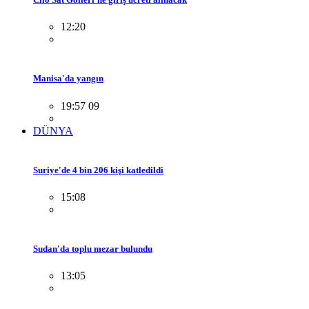
12:20
Manisa'da yangın
19:57 09
DÜNYA
Suriye'de 4 bin 206 kişi katledildi
15:08
Sudan'da toplu mezar bulundu
13:05