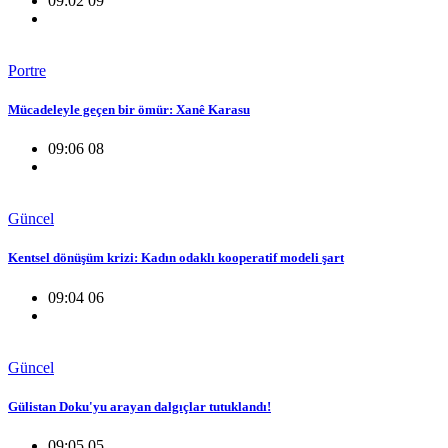
09:02 09
Portre
Mücadeleyle geçen bir ömür: Xanê Karasu
09:06 08
Güncel
Kentsel dönüşüm krizi: Kadın odaklı kooperatif modeli şart
09:04 06
Güncel
Gülistan Doku'yu arayan dalgıçlar tutuklandı!
09:05 05