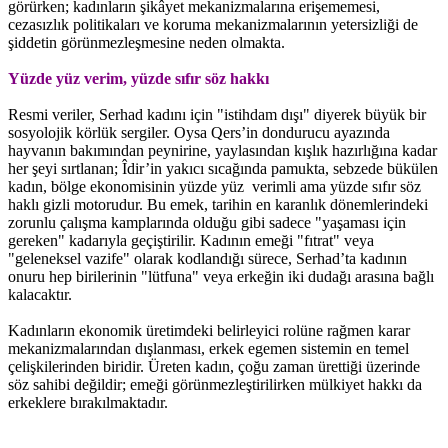
görürken; kadınların şikâyet mekanizmalarına erişememesi,
cezasızlık politikaları ve koruma mekanizmalarının yetersizliği de
şiddetin görünmezleşmesine neden olmakta.
Yüzde yüz verim, yüzde sıfır söz hakkı
Resmi veriler, Serhad kadını için "istihdam dışı" diyerek büyük bir
sosyolojik körlük sergiler. Oysa Qers’in dondurucu ayazında
hayvanın bakımından peynirine, yaylasından kışlık hazırlığına kadar
her şeyi sırtlanan; Îdir’in yakıcı sıcağında pamukta, sebzede bükülen
kadın, bölge ekonomisinin yüzde yüz verimli ama yüzde sıfır söz
haklı gizli motorudur. Bu emek, tarihin en karanlık dönemlerindeki
zorunlu çalışma kamplarında olduğu gibi sadece "yaşaması için
gereken" kadarıyla geçiştirilir. Kadının emeği "fıtrat" veya
"geleneksel vazife" olarak kodlandığı sürece, Serhad’ta kadının
onuru hep birilerinin "lütfuna" veya erkeğin iki dudağı arasına bağlı
kalacaktır.
Kadınların ekonomik üretimdeki belirleyici rolüne rağmen karar
mekanizmalarından dışlanması, erkek egemen sistemin en temel
çelişkilerinden biridir. Üreten kadın, çoğu zaman ürettiği üzerinde
söz sahibi değildir; emeği görünmezleştirilirken mülkiyet hakkı da
erkeklere bırakılmaktadır.