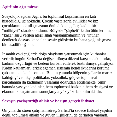
Agirî’nin ağır mirası
Sosyolojik açıdan Agirî, bu toplumsal kuşatmanın en katı
hissedildiği uç noktadır. Çocuk yaşta zorla evlilikler ve kız
çocuklarının okullaşmasının önündeki engeller, kadını bir
"mülkiyet" olarak dondurur. Bölgede "şüpheli" kadın ölümlerinin,
"kaza" süsü verilen ateşli silah yaralanmalarının ve "intihar"
denilerek dosyası kapatılan sessiz gidişlerin bu hatta yoğunlaşması
bir tesadüf değildir.
İnsanlık eski çağlarda doğa olaylarını yatıştırmak için kurbanlar
verirdi; bugün Serhad’ta değişen dünya düzeni karşısındaki korku,
kadının özgürlüğü ve bedeni kurban edilerek bastırılmaya çalışılıyor.
Kadın katliamları, erkek egemen sistemin kendi iktidarını koruma
çabasının en kanlı sonucu. Bunun yanında bölgenin yıllardır maruz
kaldığı güvenlikçi politikalar, yoksulluk, göç ve toplumsal
parçalanma da kadınların yaşamını doğrudan etkilemekte. Sınır
hattında yaşayan kadınlar, hem toplumsal baskının hem de siyasi ve
ekonomik kuşatmanın sonuçlarıyla yüz yüze bırakılmaktadır.
Savaşın yozlaştırdığı ahlak ve barışın gerçek ihtiyacı
On yıllardır süren çatışmalı süreç, Serhad’ta sadece fiziksel yapıları
değil, toplumsal ahlakı ve güven ilişkilerini de derinden yaraladı.