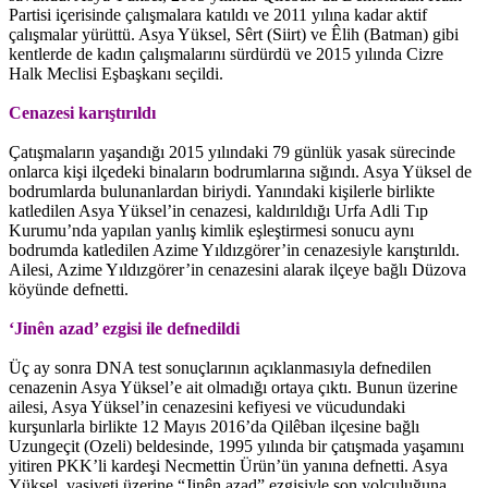
Partisi içerisinde çalışmalara katıldı ve 2011 yılına kadar aktif
çalışmalar yürüttü. Asya Yüksel, Sêrt (Siirt) ve Êlih (Batman) gibi
kentlerde de kadın çalışmalarını sürdürdü ve 2015 yılında Cizre
Halk Meclisi Eşbaşkanı seçildi.
Cenazesi karıştırıldı
Çatışmaların yaşandığı 2015 yılındaki 79 günlük yasak sürecinde
onlarca kişi ilçedeki binaların bodrumlarına sığındı. Asya Yüksel de
bodrumlarda bulunanlardan biriydi. Yanındaki kişilerle birlikte
katledilen Asya Yüksel’in cenazesi, kaldırıldığı Urfa Adli Tıp
Kurumu’nda yapılan yanlış kimlik eşleştirmesi sonucu aynı
bodrumda katledilen Azime Yıldızgörer’in cenazesiyle karıştırıldı.
Ailesi, Azime Yıldızgörer’in cenazesini alarak ilçeye bağlı Düzova
köyünde defnetti.
‘Jinên azad’ ezgisi ile defnedildi
Üç ay sonra DNA test sonuçlarının açıklanmasıyla defnedilen
cenazenin Asya Yüksel’e ait olmadığı ortaya çıktı. Bunun üzerine
ailesi, Asya Yüksel’in cenazesini kefiyesi ve vücudundaki
kurşunlarla birlikte 12 Mayıs 2016’da Qilêban ilçesine bağlı
Uzungeçit (Ozeli) beldesinde, 1995 yılında bir çatışmada yaşamını
yitiren PKK’li kardeşi Necmettin Ürün’ün yanına defnetti. Asya
Yüksel, vasiyeti üzerine “Jinên azad” ezgisiyle son yolculuğuna