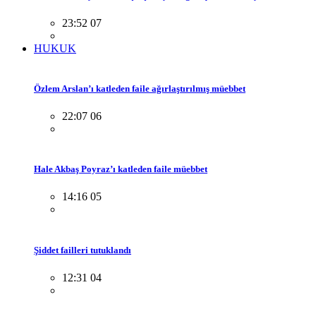
23:52 07
HUKUK
Özlem Arslan’ı katleden faile ağırlaştırılmış müebbet
22:07 06
Hale Akbaş Poyraz’ı katleden faile müebbet
14:16 05
Şiddet failleri tutuklandı
12:31 04