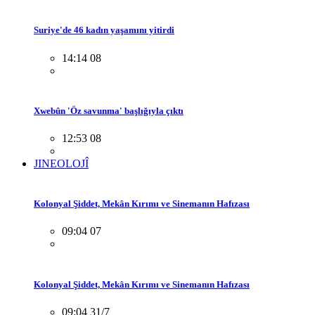
Suriye'de 46 kadın yaşamını yitirdi
14:14 08
Xwebûn 'Öz savunma' başlığıyla çıktı
12:53 08
JINEOLOJÎ
Kolonyal Şiddet, Mekân Kırımı ve Sinemanın Hafızası
09:04 07
Kolonyal Şiddet, Mekân Kırımı ve Sinemanın Hafızası
09:04 31/7