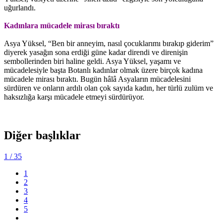
uğurlandı.
Kadınlara mücadele mirası bıraktı
Asya Yüksel, “Ben bir anneyim, nasıl çocuklarımı bırakıp giderim”
diyerek yasağın sona erdiği güne kadar direndi ve direnişin
sembollerinden biri haline geldi. Asya Yüksel, yaşamı ve
mücadelesiyle başta Botanlı kadınlar olmak üzere birçok kadına
mücadele mirası bıraktı. Bugün hâlâ Asyaların mücadelesini
sürdüren ve onların ardılı olan çok sayıda kadın, her türlü zulüm ve
haksızlığa karşı mücadele etmeyi sürdürüyor.
Diğer başlıklar
1
/ 35
1
2
3
4
5