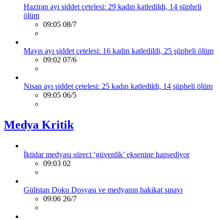
Haziran ayı şiddet çetelesi: 29 kadın katledildi, 14 şüpheli
ölüm
09:05 08/7
Mayıs ayı şiddet çetelesi: 16 kadın katledildi, 25 şüpheli ölüm
09:02 07/6
Nisan ayı şiddet çetelesi: 25 kadın katledildi, 14 şüpheli ölüm
09:05 06/5
Medya Kritik
İktidar medyası süreci ‘güvenlik’ eksenine hapsediyor
09:03 02
Gülistan Doku Dosyası ve medyanın hakikat sınavı
09:06 26/7