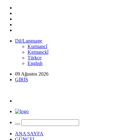
Dil/Language
Kurmancî
Kırmanckî
Türkçe
Englısh
09 Ağustos 2026
GİRİŞ
ANA SAYFA
GÜNCEL