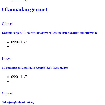
Okumadan geçme!
Güncel
Kadınlara yönelik saldırılar artıyor: Çözüm Demokratik Cumhuriyet'te
09:04 11/7
Dosya
11 Temmuz'un ardından: Gözler 'Kök Yasa'da (6)
09:01 11/7
Güncel
Sokağın gündemi: Süreç