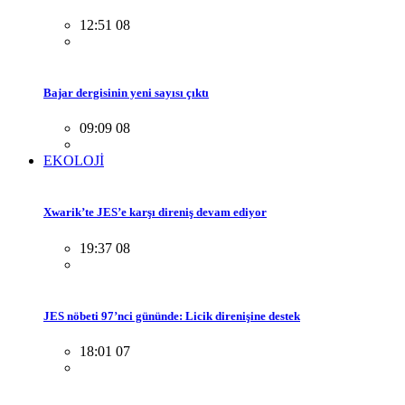
12:51 08
Bajar dergisinin yeni sayısı çıktı
09:09 08
EKOLOJİ
Xwarik’te JES’e karşı direniş devam ediyor
19:37 08
JES nöbeti 97’nci gününde: Licik direnişine destek
18:01 07