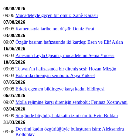
08/08/2026
09:06
Mücadeleyle geçen bir ömür: Xanê Karasu
07/08/2026
09:05
Kamerasıyla tarihe not düştü: Deniz Fırat
03/08/2026
09:07
Özgür basının hafızasında iki kardeş: Esen ve Elif Aslan
16/06/2026
09:03
Ailesinin Leyla Qasim'ı, mücadelenin Sema Yüce'si
10/05/2026
09:05
Tetwan’ın hafızasında bir direniş sesi: Hozan Mizgîn
09:03
Botan’da direnişin sembolü: Asya Yüksel
07/05/2026
09:05
Erkek egemen bildirgeye karşı kadın bildirgesi
06/05/2026
09:07
Molla rejimine karşı direnişin sembolü: Ferinaz Xosrawani
02/04/2026
09:09
Sürgünde büyüdü, hakikatin izini sürdü: Evin Buldan
31/03/2026
Devrimi kadın özgürlüğüyle buluşturan isim: Aleksandra
09:06
Kollontay