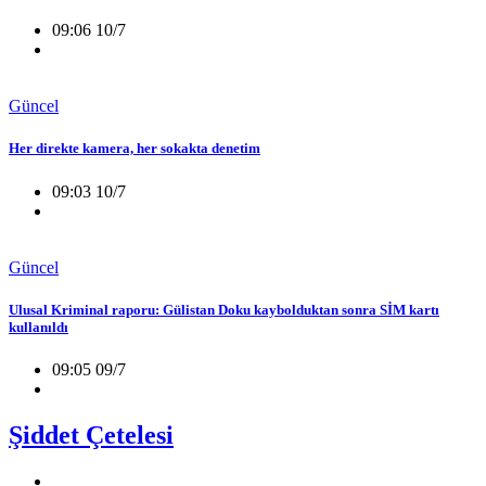
09:06 10/7
Güncel
Her direkte kamera, her sokakta denetim
09:03 10/7
Güncel
Ulusal Kriminal raporu: Gülistan Doku kaybolduktan sonra SİM kartı
kullanıldı
09:05 09/7
Şiddet Çetelesi