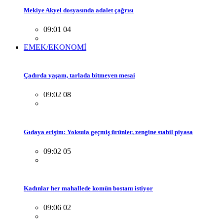
Mekiye Akyel dosyasında adalet çağrısı
09:01 04
EMEK/EKONOMİ
Çadırda yaşam, tarlada bitmeyen mesai
09:02 08
Gıdaya erişim: Yoksula geçmiş ürünler, zengine stabil piyasa
09:02 05
Kadınlar her mahallede komün bostanı istiyor
09:06 02