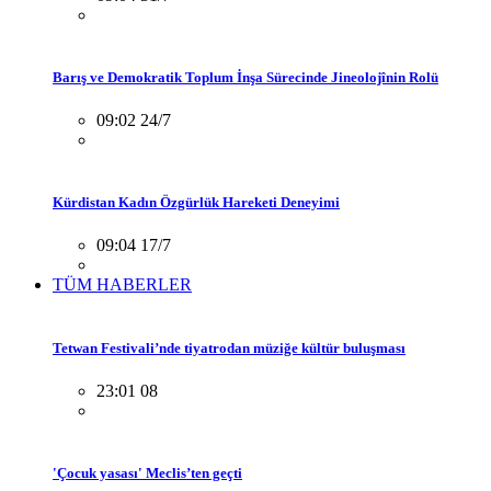
Barış ve Demokratik Toplum İnşa Sürecinde Jineolojînin Rolü
09:02 24/7
Kürdistan Kadın Özgürlük Hareketi Deneyimi
09:04 17/7
TÜM HABERLER
Tetwan Festivali’nde tiyatrodan müziğe kültür buluşması
23:01 08
'Çocuk yasası' Meclis’ten geçti