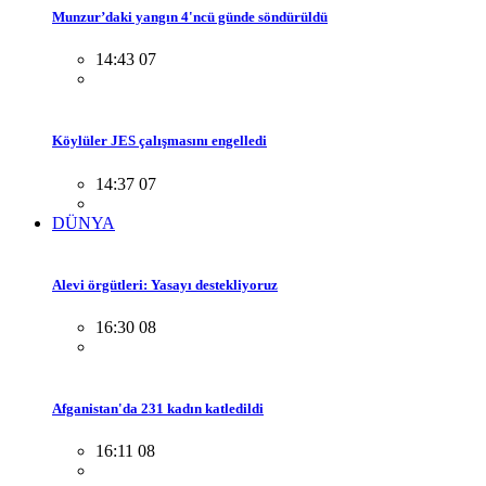
Munzur’daki yangın 4'ncü günde söndürüldü
14:43 07
Köylüler JES çalışmasını engelledi
14:37 07
DÜNYA
Alevi örgütleri: Yasayı destekliyoruz
16:30 08
Afganistan'da 231 kadın katledildi
16:11 08