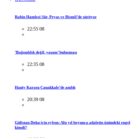
Rabin Hamlesi Sûr, Peyas ve Bismil’de sürüyor
22:55 08
‘Bağımlılık değil, yaşam’ buluşması
22:35 08
Haniy Karasu Çanakkale’de anıldı
20:39 08
Gülistan Doku için eylem: Altı yıl boyunca adaletin önündeki engel
kimdi?