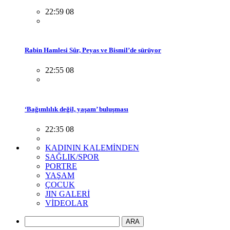
22:59 08
Rabin Hamlesi Sûr, Peyas ve Bismil’de sürüyor
22:55 08
‘Bağımlılık değil, yaşam’ buluşması
22:35 08
KADININ KALEMİNDEN
SAĞLIK/SPOR
PORTRE
YAŞAM
ÇOCUK
JIN GALERİ
VİDEOLAR
ARA