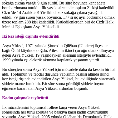
sokağa çıkma yasağı 9 gün sürdü. Bu süre boyunca kent adeta
bombardımana tutuldu. İlk yasak sürecinde toplam 21 kişi katledildi.
Cizîr’de 14 Aralık 2015’te ikinci kez sokağa çıkma yasağı ilan
edildi. 79 gün süren yasak boyunca, 177’si üç ayrı bodrumda olmak
üzere toplam 288 kişi katledildi. Katledilenlerden biri de Cizîr Halk
Meclisi Eşbaşkanı Asya Yüksel’di.
İki kez isteği dışında evlendirildi
Asya Yüksel, 1971 yılında Şirnex’in Qilêban (Uludere) ilçesine
bağlı Ödül köyünde doğdu. Ailesinin ikinci çocuğu olarak dünyaya
gelen Asya Yüksel, 19 yaşındayken ailesinin isteğiyle evlendirildi.
1999 yılında eşi elektrik akımına kapılarak yaşamını yitirdi.
Bu süreçten sonra Asya Yüksel için mücadele daha da keskin bir hal
aldı. Toplumun ve feodal düşünce yapısının baskısı altında ikinci
kez isteği dışında evlendirilen Asya Yüksel, bu evliliğinde sistematik
şiddete maruz bırakıldı. Bir süre sonra gördüğü şiddete boyun
eğmeme kararı alan Asya Yüksel, ardından boşandı.
Kadın çalışmaları yürüttü
İlk mücadelesini toplumsal rollere karşı veren Asya Yüksel,
sonrasında her türlü zorluğa ve baskıya karşı kadın özgürlüğünü
savundu. Asya Yüksel, 2005 yılında Qilêban’da Demokratik Halk