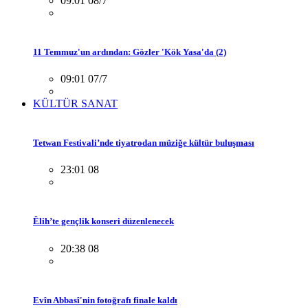
09:01 08/7
11 Temmuz'un ardından: Gözler 'Kök Yasa'da (2)
09:01 07/7
KÜLTÜR SANAT
Tetwan Festivali’nde tiyatrodan müziğe kültür buluşması
23:01 08
Êlih’te gençlik konseri düzenlenecek
20:38 08
Evîn Abbasî'nin fotoğrafı finale kaldı