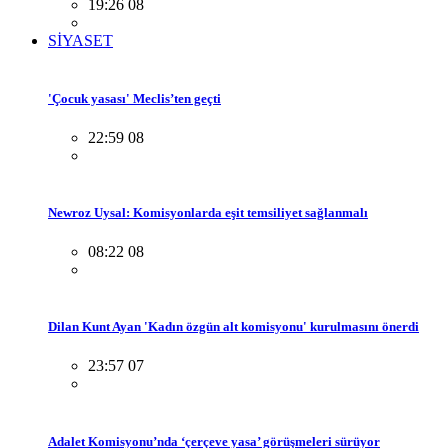
19:26 08
SİYASET
'Çocuk yasası' Meclis’ten geçti
22:59 08
Newroz Uysal: Komisyonlarda eşit temsiliyet sağlanmalı
08:22 08
Dilan Kunt Ayan 'Kadın özgün alt komisyonu' kurulmasını önerdi
23:57 07
Adalet Komisyonu’nda ‘çerçeve yasa’ görüşmeleri sürüyor