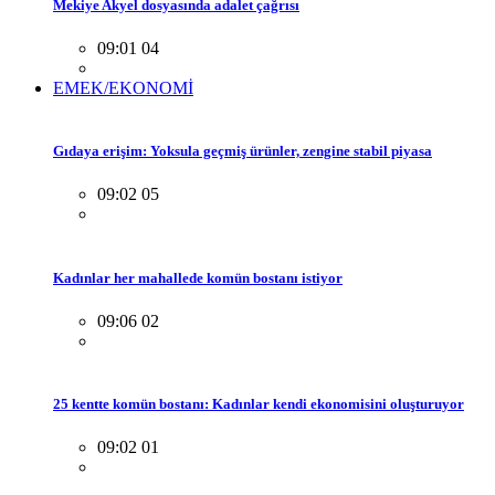
Mekiye Akyel dosyasında adalet çağrısı
09:01 04
EMEK/EKONOMİ
Gıdaya erişim: Yoksula geçmiş ürünler, zengine stabil piyasa
09:02 05
Kadınlar her mahallede komün bostanı istiyor
09:06 02
25 kentte komün bostanı: Kadınlar kendi ekonomisini oluşturuyor
09:02 01