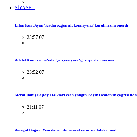
SİYASET
Dilan Kunt Ayan 'Kadın özgün alt komisyonu' kurulmasını önerdi
23:57 07
Adalet Komisyonu’nda ‘çerçeve yasa’ görüşmeleri sürüyor
23:52 07
Meral Danış Beştaş: Halkları ezen yangın, Sayın Öcalan’ın çağrısı ile 
21:11 07
Ayşegül Doğan: Yeni dönemde cesaret ve sorumluluk olmalı