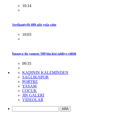
10:14
Serêkaniyêli 400 aile yola çıktı
10:03
İspanya'da yangın: 500 bin kişi tahliye edildi
09:35
KADININ KALEMİNDEN
SAĞLIK/SPOR
PORTRE
YAŞAM
ÇOCUK
JIN GALERİ
VİDEOLAR
ARA