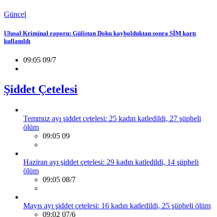
Güncel
Ulusal Kriminal raporu: Gülistan Doku kaybolduktan sonra SİM kartı
kullanıldı
09:05 09/7
Şiddet Çetelesi
Temmuz ayı şiddet çetelesi: 25 kadın katledildi, 27 şüpheli
ölüm
09:05 09
Haziran ayı şiddet çetelesi: 29 kadın katledildi, 14 şüpheli
ölüm
09:05 08/7
Mayıs ayı şiddet çetelesi: 16 kadın katledildi, 25 şüpheli ölüm
09:02 07/6