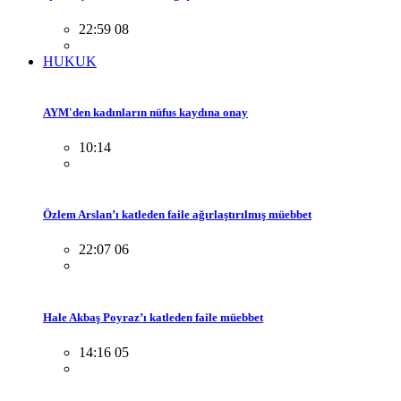
22:59 08
HUKUK
AYM'den kadınların nüfus kaydına onay
10:14
Özlem Arslan’ı katleden faile ağırlaştırılmış müebbet
22:07 06
Hale Akbaş Poyraz’ı katleden faile müebbet
14:16 05