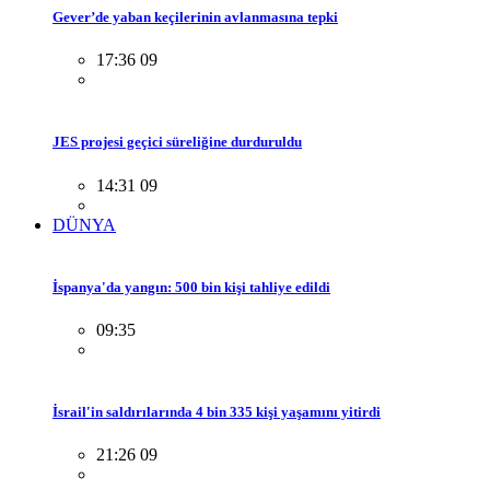
Gever’de yaban keçilerinin avlanmasına tepki
17:36 09
JES projesi geçici süreliğine durduruldu
14:31 09
DÜNYA
İspanya'da yangın: 500 bin kişi tahliye edildi
09:35
İsrail'in saldırılarında 4 bin 335 kişi yaşamını yitirdi
21:26 09