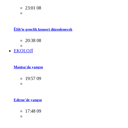
23:01 08
Êlih’te gençlik konseri düzenlenecek
20:38 08
EKOLOJİ
Manisa'da yangın
19:57 09
Edirne'de yangın
17:48 09