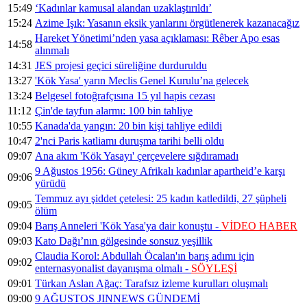
15:49
‘Kadınlar kamusal alandan uzaklaştırıldı’
15:24
Azime Işık: Yasanın eksik yanlarını örgütlenerek kazanacağız
Hareket Yönetimi’nden yasa açıklaması: Rêber Apo esas
14:58
alınmalı
14:31
JES projesi geçici süreliğine durduruldu
13:27
'Kök Yasa' yarın Meclis Genel Kurulu’na gelecek
13:24
Belgesel fotoğrafçısına 15 yıl hapis cezası
11:12
Çin'de tayfun alarmı: 100 bin tahliye
10:55
Kanada'da yangın: 20 bin kişi tahliye edildi
10:47
2'nci Paris katliamı duruşma tarihi belli oldu
09:07
Ana akım 'Kök Yasayı' çerçevelere sığdıramadı
9 Ağustos 1956: Güney Afrikalı kadınlar apartheid’e karşı
09:06
yürüdü
Temmuz ayı şiddet çetelesi: 25 kadın katledildi, 27 şüpheli
09:05
ölüm
09:04
Barış Anneleri 'Kök Yasa'ya dair konuştu -
VİDEO HABER
09:03
Kato Dağı’nın gölgesinde sonsuz yeşillik
Claudia Korol: Abdullah Öcalan'ın barış adımı için
09:02
enternasyonalist dayanışma olmalı -
SÖYLEŞİ
09:01
Türkan Aslan Ağaç: Tarafsız izleme kurulları oluşmalı
09:00
9 AĞUSTOS JINNEWS GÜNDEMİ