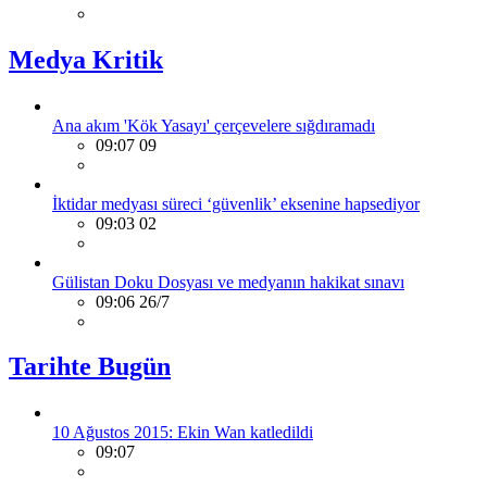
Medya Kritik
Ana akım 'Kök Yasayı' çerçevelere sığdıramadı
09:07 09
İktidar medyası süreci ‘güvenlik’ eksenine hapsediyor
09:03 02
Gülistan Doku Dosyası ve medyanın hakikat sınavı
09:06 26/7
Tarihte Bugün
10 Ağustos 2015: Ekin Wan katledildi
09:07