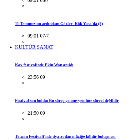
09:01 08/7
11 Temmuz'un ardından: Gözler 'Kök Yasa'da (2)
09:01 07/7
KÜLTÜR SANAT
Kox festivalinde Ekin Wan anıldı
23:56 09
Festival son buldu: Bu süreç yenme-yenilme süreci değildir
21:50 09
Tetwan Festivali’nde tiyatrodan müziğe kültür buluşması