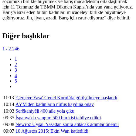
sözümüzü birlikte büyütmek ve barış mücadelesini ortaklaştırmak
için 11 Temmuz’da TBMM Dikmen Kapısı’nda yan yana geliyoruz.
Barışta ısrar eden bütün kadınları mücadeleyi birlikte büyütmeye
çağırıyoruz. Jin, jiyan, azadi. Barış için ısrar ediyoruz” diye belirtti.
Diğer başlıklar
1
/ 2.246
1
2
3
4
5
11:13
'Çerçeve Yasa' Genel Kurul’da görüşülmeye başlandı
10:14
AYM'den kadınların nüfus kaydına onay
10:03
Serêkaniyêli 400 aile yola çıktı
09:35
İspanya'da yangın: 500 bin kişi tahliye edildi
09:08
Newroz Uysal: Yasadan sonra atılacak adımlar önemli
09:07
10 Ağustos 2015: Ekin Wan katledildi