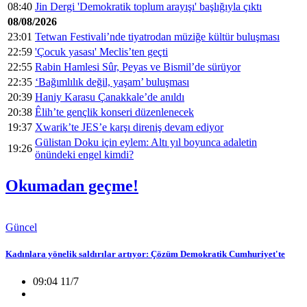
08:40
Jin Dergi 'Demokratik toplum arayışı' başlığıyla çıktı
08/08/2026
23:01
Tetwan Festivali’nde tiyatrodan müziğe kültür buluşması
22:59
'Çocuk yasası' Meclis’ten geçti
22:55
Rabin Hamlesi Sûr, Peyas ve Bismil’de sürüyor
22:35
‘Bağımlılık değil, yaşam’ buluşması
20:39
Haniy Karasu Çanakkale’de anıldı
20:38
Êlih’te gençlik konseri düzenlenecek
19:37
Xwarik’te JES’e karşı direniş devam ediyor
Gülistan Doku için eylem: Altı yıl boyunca adaletin
19:26
önündeki engel kimdi?
Okumadan geçme!
Güncel
Kadınlara yönelik saldırılar artıyor: Çözüm Demokratik Cumhuriyet'te
09:04 11/7