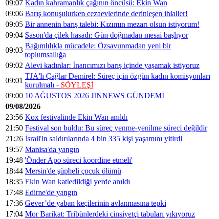
09:07
Kadın kahramanlık çağının öncüsü: Ekin Wan
09:06
Barış konuşulurken cezaevlerinde derinleşen ihlaller!
09:05
Bir annenin barış talebi: Kızımın mezarı olsun istiyorum!
09:04
Sason'da çilek hasadı: Gün doğmadan mesai başlıyor
Bağımlılıkla mücadele: Özsavunmadan yeni bir
09:03
toplumsallığa
09:02
Alevi kadınlar: İnancımızı barış içinde yaşamak istiyoruz
TJA'lı Çağlar Demirel: Süreç için özgün kadın komisyonları
09:01
kurulmalı -
SÖYLEŞİ
09:00
10 AĞUSTOS 2026 JINNEWS GÜNDEMİ
09/08/2026
23:56
Kox festivalinde Ekin Wan anıldı
21:50
Festival son buldu: Bu süreç yenme-yenilme süreci değildir
21:26
İsrail'in saldırılarında 4 bin 335 kişi yaşamını yitirdi
19:57
Manisa'da yangın
19:48
'Önder Apo süreci koordine etmeli'
18:44
Mersin'de şüpheli çocuk ölümü
18:35
Ekin Wan katledildiği yerde anıldı
17:48
Edirne'de yangın
17:36
Gever’de yaban keçilerinin avlanmasına tepki
17:04
Mor Barikat: Tribünlerdeki cinsiyetçi tabuları yıkıyoruz