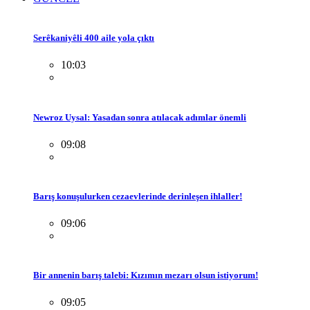
Serêkaniyêli 400 aile yola çıktı
10:03
Newroz Uysal: Yasadan sonra atılacak adımlar önemli
09:08
Barış konuşulurken cezaevlerinde derinleşen ihlaller!
09:06
Bir annenin barış talebi: Kızımın mezarı olsun istiyorum!
09:05