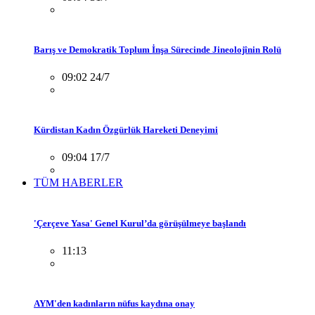
Barış ve Demokratik Toplum İnşa Sürecinde Jineolojînin Rolü
09:02 24/7
Kürdistan Kadın Özgürlük Hareketi Deneyimi
09:04 17/7
TÜM HABERLER
'Çerçeve Yasa' Genel Kurul’da görüşülmeye başlandı
11:13
AYM'den kadınların nüfus kaydına onay