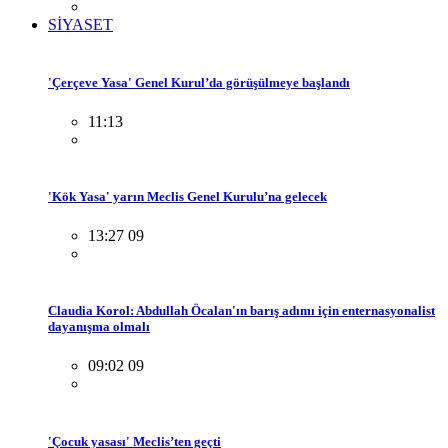
SİYASET
'Çerçeve Yasa' Genel Kurul’da görüşülmeye başlandı
11:13
'Kök Yasa' yarın Meclis Genel Kurulu’na gelecek
13:27 09
Claudia Korol: Abdullah Öcalan'ın barış adımı için enternasyonalist
dayanışma olmalı
09:02 09
'Çocuk yasası' Meclis’ten geçti