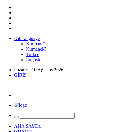
Dil/Language
Kurmancî
Kırmanckî
Türkçe
Englısh
Pazartesi 10 Ağustos 2026
GİRİŞ
ANA SAYFA
GÜNCEL