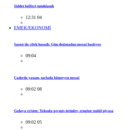
Şiddet failleri tutuklandı
12:31 04
EMEK/EKONOMİ
Sason'da çilek hasadı: Gün doğmadan mesai başlıyor
09:04
Çadırda yaşam, tarlada bitmeyen mesai
09:02 08
Gıdaya erişim: Yoksula geçmiş ürünler, zengine stabil piyasa
09:02 05