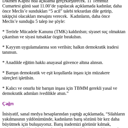
Dikmen Kapısı’nda açıklama gerçekleştirecek. 11 Temmuz
Cumartesi günü saat 11.00’de yapılacak açıklamada kadınlar, daha
önce Meclis’e sundukları “5 acil” talebi tekrardan dile getirip,
takipçisi olacakları mesajını verecek. Kadınların, daha önce
Meclis’e sunduğu 5 talep ise şöyle:
* Terörle Mücadele Kanunu (TMK) kaldırılsın; siyaset suç olmaktan
çıkarılsın ve siyasi tutsaklar özgür bırakılsın.
* Kayyım uygulamalarına son verilsin; halkın demokratik iradesi
tanınsın.
* Anadilde eğitim hakkı anayasal güvence altına alınsın.
* Barışın demokratik ve eşit koşullarda inşası için müzakere
süreçleri işletilsin.
* Kalıcı ve onurlu bir barışın inşası için TBMM gerekli yasal ve
demokratik adımları ivedilikle atsın.”
Çağrı
İnisiyatif, sanal medya hesaplarından yaptığı açıklamada, “Silahların
yakılmasının yıldönümünde, kadınların barış sözünü bir kez daha
büyütmek için buluşuyoruz. Barış irademizi görünür kılmak,