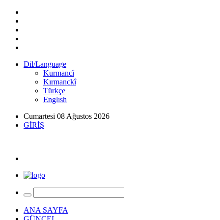
Dil/Language
Kurmancî
Kırmanckî
Türkçe
Englısh
Cumartesi 08 Ağustos 2026
GİRİŞ
ANA SAYFA
GÜNCEL