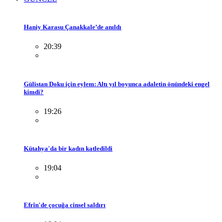
Haniy Karasu Çanakkale’de anıldı
20:39
Gülistan Doku için eylem: Altı yıl boyunca adaletin önündeki engel
kimdi?
19:26
Kütahya'da bir kadın katledildi
19:04
Efrîn'de çocuğa cinsel saldırı