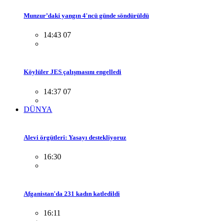
Munzur’daki yangın 4'ncü günde söndürüldü
14:43 07
Köylüler JES çalışmasını engelledi
14:37 07
DÜNYA
Alevi örgütleri: Yasayı destekliyoruz
16:30
Afganistan'da 231 kadın katledildi
16:11