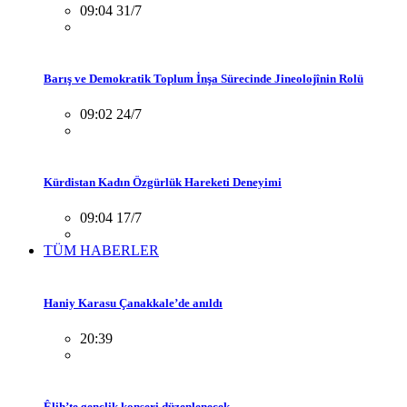
09:04 31/7
Barış ve Demokratik Toplum İnşa Sürecinde Jineolojînin Rolü
09:02 24/7
Kürdistan Kadın Özgürlük Hareketi Deneyimi
09:04 17/7
TÜM HABERLER
Haniy Karasu Çanakkale’de anıldı
20:39
Êlih’te gençlik konseri düzenlenecek