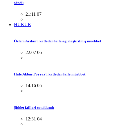
söndü
21:11 07
HUKUK
Özlem Arslan’ı katleden faile ağırlaştırılmış müebbet
22:07 06
Hale Akbaş Poyraz’ı katleden faile müebbet
14:16 05
Şiddet failleri tutuklandı
12:31 04