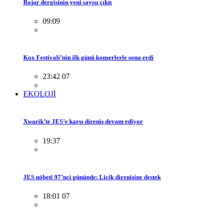
Bajar dergisinin yeni sayısı çıktı
09:09
Kox Festivali’nin ilk günü konserlerle sona erdi
23:42 07
EKOLOJİ
Xwarik’te JES’e karşı direniş devam ediyor
19:37
JES nöbeti 97’nci gününde: Licik direnişine destek
18:01 07