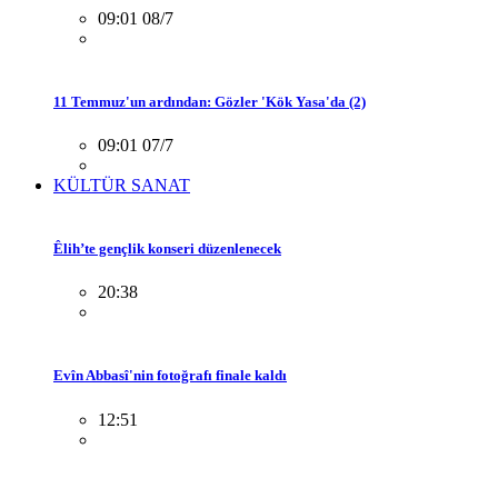
09:01 08/7
11 Temmuz'un ardından: Gözler 'Kök Yasa'da (2)
09:01 07/7
KÜLTÜR SANAT
Êlih’te gençlik konseri düzenlenecek
20:38
Evîn Abbasî'nin fotoğrafı finale kaldı
12:51