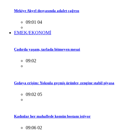
Mekiye Akyel dosyasında adalet çağrısı
09:01 04
EMEK/EKONOMİ
Çadırda yaşam, tarlada bitmeyen mesai
09:02
Gıdaya erişim: Yoksula geçmiş ürünler, zengine stabil piyasa
09:02 05
Kadınlar her mahallede komün bostanı istiyor
09:06 02