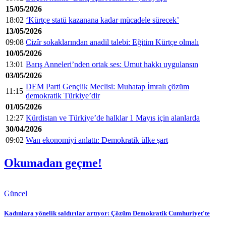
15/05/2026
18:02
‘Kürtçe statü kazanana kadar mücadele sürecek’
13/05/2026
09:08
Cizîr sokaklarından anadil talebi: Eğitim Kürtçe olmalı
10/05/2026
13:01
Barış Anneleri’nden ortak ses: Umut hakkı uygulansın
03/05/2026
DEM Parti Gençlik Meclisi: Muhatap İmralı çözüm
11:15
demokratik Türkiye’dir
01/05/2026
12:27
Kürdistan ve Türkiye’de halklar 1 Mayıs için alanlarda
30/04/2026
09:02
Wan ekonomiyi anlattı: Demokratik ülke şart
Okumadan geçme!
Güncel
Kadınlara yönelik saldırılar artıyor: Çözüm Demokratik Cumhuriyet'te