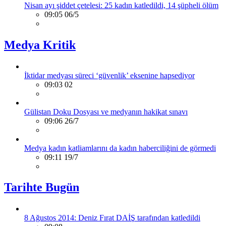
Nisan ayı şiddet çetelesi: 25 kadın katledildi, 14 şüpheli ölüm
09:05 06/5
Medya Kritik
İktidar medyası süreci ‘güvenlik’ eksenine hapsediyor
09:03 02
Gülistan Doku Dosyası ve medyanın hakikat sınavı
09:06 26/7
Medya kadın katliamlarını da kadın haberciliğini de görmedi
09:11 19/7
Tarihte Bugün
8 Ağustos 2014: Deniz Fırat DAİŞ tarafından katledildi