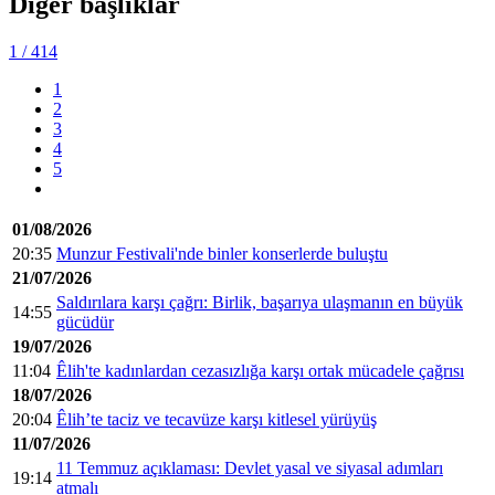
Diğer başlıklar
1
/ 414
1
2
3
4
5
01/08/2026
20:35
Munzur Festivali'nde binler konserlerde buluştu
21/07/2026
Saldırılara karşı çağrı: Birlik, başarıya ulaşmanın en büyük
14:55
gücüdür
19/07/2026
11:04
Êlih'te kadınlardan cezasızlığa karşı ortak mücadele çağrısı
18/07/2026
20:04
Êlih’te taciz ve tecavüze karşı kitlesel yürüyüş
11/07/2026
11 Temmuz açıklaması: Devlet yasal ve siyasal adımları
19:14
atmalı