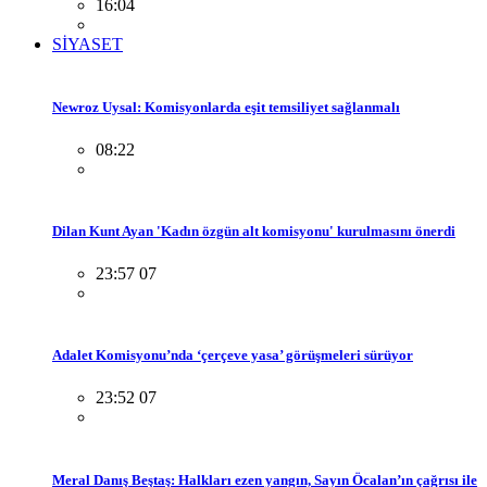
16:04
SİYASET
Newroz Uysal: Komisyonlarda eşit temsiliyet sağlanmalı
08:22
Dilan Kunt Ayan 'Kadın özgün alt komisyonu' kurulmasını önerdi
23:57 07
Adalet Komisyonu’nda ‘çerçeve yasa’ görüşmeleri sürüyor
23:52 07
Meral Danış Beştaş: Halkları ezen yangın, Sayın Öcalan’ın çağrısı ile