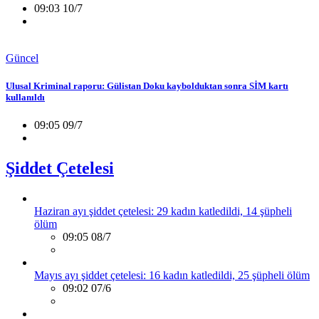
09:03 10/7
Güncel
Ulusal Kriminal raporu: Gülistan Doku kaybolduktan sonra SİM kartı
kullanıldı
09:05 09/7
Şiddet Çetelesi
Haziran ayı şiddet çetelesi: 29 kadın katledildi, 14 şüpheli
ölüm
09:05 08/7
Mayıs ayı şiddet çetelesi: 16 kadın katledildi, 25 şüpheli ölüm
09:02 07/6