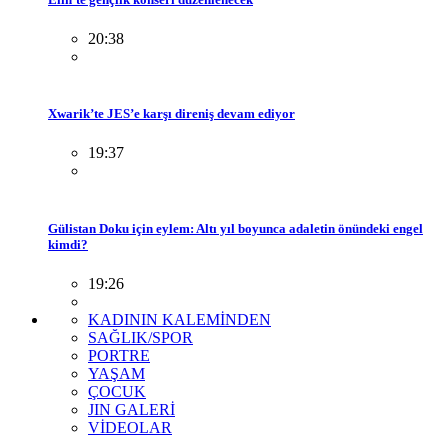
20:38
Xwarik’te JES’e karşı direniş devam ediyor
19:37
Gülistan Doku için eylem: Altı yıl boyunca adaletin önündeki engel
kimdi?
19:26
KADININ KALEMİNDEN
SAĞLIK/SPOR
PORTRE
YAŞAM
ÇOCUK
JIN GALERİ
VİDEOLAR