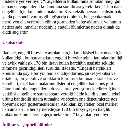
ifadelere yer veriliyor: “Engellilerin kullanımına sunulan harçlığın
tamamen engellilerin kullanımına sunulması gerekirken, 1 lira dahi
engelliler için kullanılmamaktadır. Keza eksik personel çalıştırmak
ya da personeli varmış gibi gösterip diploma, belge çıkarmak,
merdiven altı yerlerden eğitim görmeden belge aldırmak ve bunun
neticesinde ihmaller nedeniyle engelli ölümlerine neden olmak da
ciddi suçlardır.”
Usulsüzlük
İfadede, engelli bireylere ayrılan harçlıkların kişisel harcamalar için
kullanıldığı, bu harcamaların engelli bireyler adına faturalandırıldığı
ve aylık yaklaşık 170 bin lirayı bulan harçlığın usulsüz şekilde
zimmete geçirildiği ileri sürüldü. İfadede, “Engelli harçlıkları
konusunda şöyle bir yol haritası izliyorlarmış, şirket yetkilisi ve
ortakları, bu yetkili ve ortakların kuruluşta bulunan akrabaları ve
kendileri, özel harcamalarının fişlerini engelliler harcamış gibi
faturalandırılıp engellilerin dosyalarına yerleştirmektedirler. Şirket
yetkilisi engellilere sarma sigara verdiği hâlde kendi yanında tekel
ürünü bandrollü sigara tutmakta ve sözüm ona denetimlerde göz
boyamak için göstermektedirler. Aldıkları kıyafetler, özel market
harcamaları ile her ay neredeyse 170 bin lirayı geçen harçlık
miktarını zimmetlerine geçirmektedirler” beyanları yer alıyor.
İntihar ve şüpheli ölümler