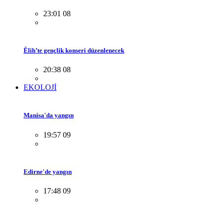
23:01 08
Êlih’te gençlik konseri düzenlenecek
20:38 08
EKOLOJİ
Manisa'da yangın
19:57 09
Edirne'de yangın
17:48 09