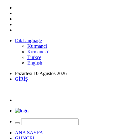
Dil/Language
Kurmancî
Kırmanckî
Türkçe
Englısh
Pazartesi 10 Ağustos 2026
GİRİŞ
ANA SAYFA
GÜNCEL