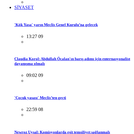
SİYASET
'Kök Yasa' yarın Meclis Genel Kurulu’na gelecek
13:27 09
Claudia Korol: Abdullah Öcalan'ın barış adımı için enternasyonalist
dayanışma olmalı
09:02 09
'Çocuk yasası' Meclis’ten geçti
22:59 08
Newroz Uysal: Komisyonlarda eşit temsiliyet sağlanmalı