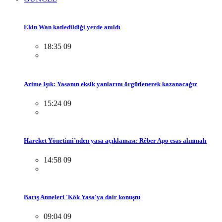
Ekin Wan katledildiği yerde anıldı
18:35 09
Azime Işık: Yasanın eksik yanlarını örgütlenerek kazanacağız
15:24 09
Hareket Yönetimi’nden yasa açıklaması: Rêber Apo esas alınmalı
14:58 09
Barış Anneleri 'Kök Yasa'ya dair konuştu
09:04 09