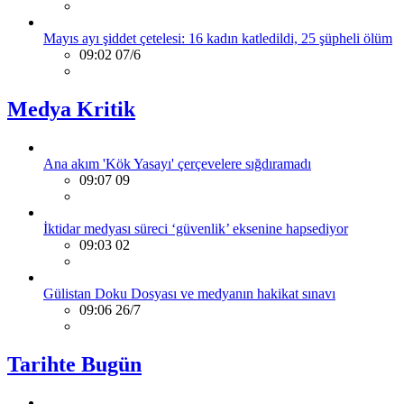
Mayıs ayı şiddet çetelesi: 16 kadın katledildi, 25 şüpheli ölüm
09:02 07/6
Medya Kritik
Ana akım 'Kök Yasayı' çerçevelere sığdıramadı
09:07 09
İktidar medyası süreci ‘güvenlik’ eksenine hapsediyor
09:03 02
Gülistan Doku Dosyası ve medyanın hakikat sınavı
09:06 26/7
Tarihte Bugün