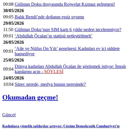
09:08
Gülistan Doku dosyasında Rojwelat Kızmaz gelişmesi!
30/05/2026
09:05
Balık Bendi’nde doğanın eşsiz uyumu
29/05/2026
11:50
Gülistan Doku’nun SIM kartı 6 yıldır neden incelenmiyor?
09:01
‘Abdullah Öcalan’ın statüsü netleştirilmeli’
26/05/2026
‘Aile ve Nüfus On Yılı’ genelgesi: Kadınları ev içi şiddete
09:01
hapsediyor
25/05/2026
Dünya kadınları Abdullah Öcalan ile görüşmek istiyor: İmralı
09:04
kapılarını açın -
SÖYLEŞİ
24/05/2026
10:04
Süreç nerede, medya bunun neresinde?
Okumadan geçme!
Güncel
Kadınlara yönelik saldırılar artıyor: Çözüm Demokratik Cumhuriyet'te