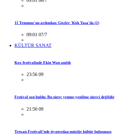
09:01 08/7
11 Temmuz'un ardından: Gözler 'Kök Yasa'da (2)
09:01 07/7
KÜLTÜR SANAT
Kox festivalinde Ekin Wan anıldı
23:56 09
Festival son buldu: Bu süreç yenme-yenilme süreci değildir
21:50 09
Tetwan Festivali’nde tiyatrodan müziğe kültür buluşması