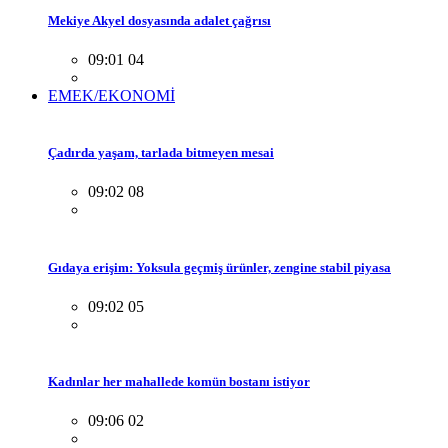
Mekiye Akyel dosyasında adalet çağrısı
09:01 04
EMEK/EKONOMİ
Çadırda yaşam, tarlada bitmeyen mesai
09:02 08
Gıdaya erişim: Yoksula geçmiş ürünler, zengine stabil piyasa
09:02 05
Kadınlar her mahallede komün bostanı istiyor
09:06 02