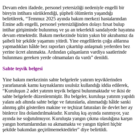
Devam eden ifadede, personel yetersizliği nedeniyle engelli bir
bireyin intihara sürüklendiği, şüpheli ölümlerin yaşandığı
belirtilerek, “Temmuz 2025 ayında bakım merkezi hastalarından
Emine adlı engelli, personel yetersizliğinden dolayı fırsat bulup
intihar girişiminde bulunmuş ve şu an tekerlekli sandalyede hayatına
devam etmektedir. Bakım merkezinde bizim yakın bir akrabamız da
şaibeli bir şekilde yaşamını yitirdi. Yine engellilerin çoğu altlarına
yapmadıkları hâlde bez raporları çıkartılıp anlaşmalı yerlerden bez
yerine ücret alınmakta. Ardından çalışanların vardiya saatlerinde
bulunması gereken yerde olmamaları da vardı” denildi.
Sahte teşvik belgesi
Yine bakım merkezinin sahte belgelerle yatırım teşviklerinden
yararlanarak kamu kaynaklarını usulsüz kullandığı iddia edilerek,
“Kuruluşun 2 adet yatırım teşvik belgesi bulunmaktadır ve ikisi de
sahte belgelerle düzenlenmiştir. Bu belgeler, kuruluşa yatırım yapıldı
yalanı adı altında sahte belge ve faturalarla, alınmadığı hâlde sanki
alınmış gibi gösterilen makine ve teçhizat faturaları ile devlet her ay
binlerce lira dolandırılmaktadır. Kuruluş kış ayında ısınmıyor, yaz
ayında ise soğutulmuyor. Kuruluşta yangın çıkma olasılığına karşın
yangın hortumlarından su akmamakta ve yangın tüpleri hiçbir
şekilde bakımdan geçirilmemektedirler” diye belirtildi.