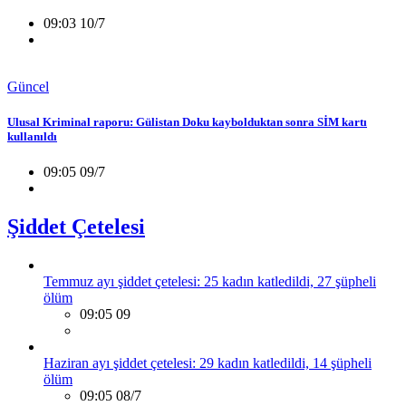
09:03 10/7
Güncel
Ulusal Kriminal raporu: Gülistan Doku kaybolduktan sonra SİM kartı
kullanıldı
09:05 09/7
Şiddet Çetelesi
Temmuz ayı şiddet çetelesi: 25 kadın katledildi, 27 şüpheli
ölüm
09:05 09
Haziran ayı şiddet çetelesi: 29 kadın katledildi, 14 şüpheli
ölüm
09:05 08/7