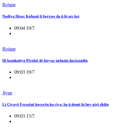
Rojane
Nadiya Heso: Kobanê li berxwe da û bi ser ket
09:04 19/7
Rojane
Di komkujiya Pirsûsê de kiryar nehatin darizandin
09:03 19/7
Jiyan
Li Çiyayê Feraşînê koçerên ku çiya, ba û demê bi hev girê didin
09:03 15/7