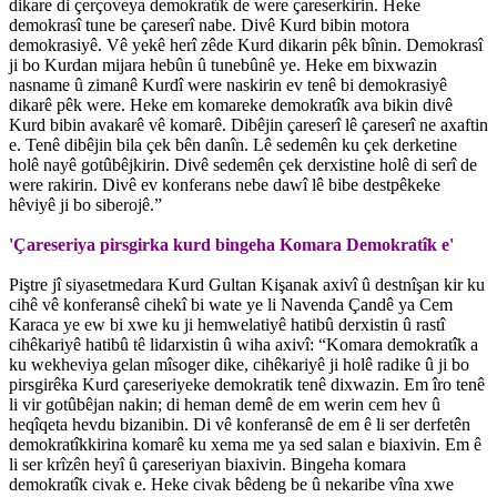
dikare di çerçoveya demokratîk de were çareserkirin. Heke
demokrasî tune be çareserî nabe. Divê Kurd bibin motora
demokrasiyê. Vê yekê herî zêde Kurd dikarin pêk bînin. Demokrasî
ji bo Kurdan mijara hebûn û tunebûnê ye. Heke em bixwazin
nasname û zimanê Kurdî were naskirin ev tenê bi demokrasiyê
dikarê pêk were. Heke em komareke demokratîk ava bikin divê
Kurd bibin avakarê vê komarê. Dibêjin çareserî lê çareserî ne axaftin
e. Tenê dibêjin bila çek bên danîn. Lê sedemên ku çek derketine
holê nayê gotûbêjkirin. Divê sedemên çek derxistine holê di serî de
were rakirin. Divê ev konferans nebe dawî lê bibe destpêkeke
hêviyê ji bo siberojê.”
'Çareseriya pirsgirka kurd bingeha Komara Demokratîk e'
Piştre jî siyasetmedara Kurd Gultan Kişanak axivî û destnîşan kir ku
cihê vê konferansê cihekî bi wate ye li Navenda Çandê ya Cem
Karaca ye ew bi xwe ku ji hemwelatiyê hatibû derxistin û rastî
cihêkariyê hatibû tê lidarxistin û wiha axivî: “Komara demokratîk a
ku wekheviya gelan mîsoger dike, cihêkariyê ji holê radike û ji bo
pirsgirêka Kurd çareseriyeke demokratik tenê dixwazin. Em îro tenê
li vir gotûbêjan nakin; di heman demê de em werin cem hev û
heqîqeta hevdu bizanibin. Di vê konferansê de em ê li ser derfetên
demokratîkkirina komarê ku xema me ya sed salan e biaxivin. Em ê
li ser krîzên heyî û çareseriyan biaxivin. Bingeha komara
demokratîk civak e. Heke civak bêdeng be û nekaribe vîna xwe