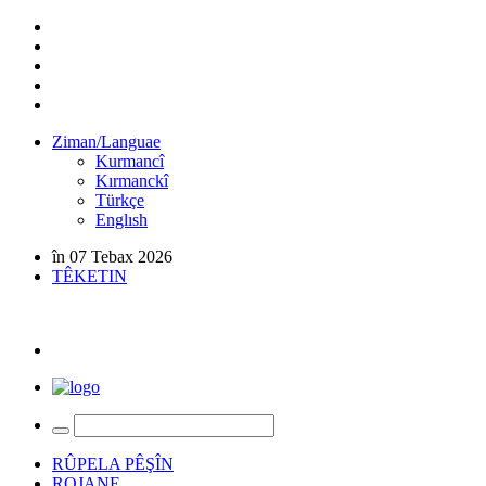
Ziman/Languae
Kurmancî
Kırmanckî
Türkçe
Englısh
în 07 Tebax 2026
TÊKETIN
RÛPELA PÊŞÎN
ROJANE