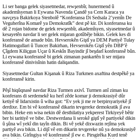
Li ser banga gelek siyasetmedar, rewşenbîr, hunermend û
akademîsyenan li Eywana Navenda Çandê ya Cem Karaca ya
navçeya Bakirkoya Stenbolê “Konferansa Di Sedsala 2’yemîn De
Veguherîna Komarê ya Demokratîk” dest pê kir. Di konferansa ku
dê 2 rojan bidome de gelek rewşenbîr, akademîsyen, siyasetmedar û
kesayetên navdar li ser gelek mijaran gotûbêje bikin. Gelek kes di
konferansê de amade bûn. Hevserokên Giştî ya DEM Partiyê Tulay
Hatimogullari û Tuncer Bakirhan, Hevserokên Giştî yên DBP’ê
Çîgdem Kiliçgun Uçar û Keskîn Bayindir jî beşdarî konferansê bûn.
Li eywana konferansê bi gelek zimanan pankartên li ser mijara
konferansê dinivisînin hatin daliqandin.
Siyasetmedar Gultan Kişanak û Riza Turkmen axaftina destpêkê ya
konferansê kirin.
Pêşî hiqûqnasê navdar Riza Turmen axivî. Turmen anî ziman ku
konferans di serdemekê ku herî zêde komar ji demokrasiyê dûr
ketiyê tê lidarxistin û wiha got: “Ev yek ji me re berpirsyariyekê jî
derdixe. Em bi vê konferansê dikarin tevgereke demokratik jî ava
bibin. Heke em wisa nekin dê desthilatiya yekperest Tirkiyeyê bêtir
ber bi taritiyê ve bibe. Destwerdana li serokê giştî yê partiyekê dikin
û şûna wî yekî din tayîn dikin. Bi vê yekê dixwazin rejîma yek
partiyê ava bikin. Li dijî vê em dikarin tevgereke nû ya demokrasiyê
ava bikin. Girîngiya vê konferansê jî ew e. Pirsgirêka Kurd tenê