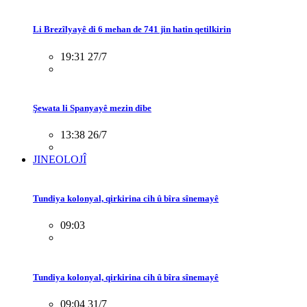
Li Brezîlyayê di 6 mehan de 741 jin hatin qetilkirin
19:31 27/7
Şewata li Spanyayê mezin dibe
13:38 26/7
JINEOLOJÎ
Tundiya kolonyal, qirkirina cih û bîra sînemayê
09:03
Tundiya kolonyal, qirkirina cih û bîra sînemayê
09:04 31/7