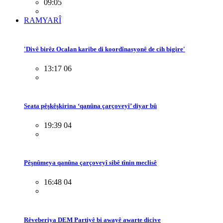
09:05
RAMYARÎ
'Divê birêz Ocalan karibe di koordînasyonê de cih bigire'
13:17 06
Seata pêşkêşkirina ‘qanûna çarçoveyî’ diyar bû
19:39 04
Pêşnûmeya qanûna çarçoveyî sibê tînin meclisê
16:48 04
Rêveberiya DEM Partiyê bi awayê awarte dicive