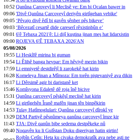
10:52
Qanûna Çaroveyî li Meclisê ye: Em bi Ocalan bawer in
09:06
'Divê Qanûna Çarçoveyî deriyên girtîgehan vebike'
09:05
‘Pêvajo divê êdî bi gavên şênber pêş bikeve’
09:03
‘Bêcezatî cesartê dide çareserî rêxistinbûn e’
09:01
6'ê Tebaxa 2021'ê: Li dijî kuştina jinan meş hat lidarxistin
09:00
ROJEVA 6'Ê TEBAXA 2026'AN
05/08/2026
19:55
Li Heskîfê mirina bi guman
19:54
Li Êlihê banga hevpar: Em hêviyê mezin bikin
17:59
Li emniyetê destdirêjî li zarokekê hat kirin
16:28
Komeleya Jinan a Mîmoza: Em torên piştevaniyê ava dikin
16:17
Li Dêrsimê agir bi daristanê ket
15:46
Komîsyona Edaletê dê roja înê bicive
15:31
Qanûna çarçoveyî pêşkêşî meclisê hat kirin
14:59
Li girtîgehên Îranê mafên jinan tên binpêkirin
14:53
Tulay Hatîmoglulari: Qanûna çarçoveyî dîrokî ye
13:29
DEM Partiyê pêşnûmeya qanûna çarçoveyî îmze kir
11:43
TJA: Divê qanûn bibe sedema destpêkeke nû
09:40
Noqavên ku li Gulîstan Doku digeriyan hatin girtin!
Rojbîn Çetîn: Heta ku civaka demokratîk ava nebe aşti ne