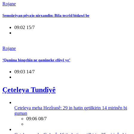
Rojane
Semsûriyan pêvajo nirxandin: Bila tecrîd bidawî be
09:02 15/7
Rojane
‘Qanûna bingehîn ne qanûneke efûyê ye’
09:03 14/7
Çeteleya Tundîyê
Çeteleya meha Hezîranê: 29 in hatin qetilkirin 14 mirinên bi
guman
09:06 08/7