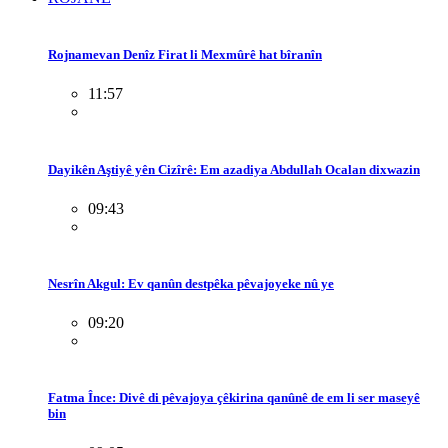
Rojnamevan Denîz Firat li Mexmûrê hat bîranîn
11:57
Dayikên Aştiyê yên Cizîrê: Em azadiya Abdullah Ocalan dixwazin
09:43
Nesrîn Akgul: Ev qanûn destpêka pêvajoyeke nû ye
09:20
Fatma Înce: Divê di pêvajoya çêkirina qanûnê de em li ser maseyê
bin