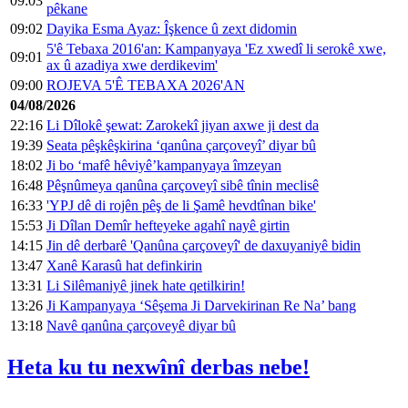
09:03
pêkane
09:02
Dayika Esma Ayaz: Îşkence û zext didomin
5'ê Tebaxa 2016'an: Kampanyaya 'Ez xwedî li serokê xwe,
09:01
ax û azadiya xwe derdikevim'
09:00
ROJEVA 5'Ê TEBAXA 2026'AN
04/08/2026
22:16
Li Dîlokê şewat: Zarokekî jiyan axwe ji dest da
19:39
Seata pêşkêşkirina ‘qanûna çarçoveyî’ diyar bû
18:02
Ji bo ‘mafê hêviyê’kampanyaya îmzeyan
16:48
Pêşnûmeya qanûna çarçoveyî sibê tînin meclisê
16:33
'YPJ dê di rojên pêş de li Şamê hevdtînan bike'
15:53
Ji Dîlan Demîr hefteyeke agahî nayê girtin
14:15
Jin dê derbarê 'Qanûna çarçoveyî' de daxuyaniyê bidin
13:47
Xanê Karasû hat definkirin
13:31
Li Silêmaniyê jinek hate qetilkirin!
13:26
Ji Kampanyaya ‘Sêşema Ji Darvekirinan Re Na’ bang
13:18
Navê qanûna çarçoveyê diyar bû
Heta ku tu nexwînî derbas nebe!