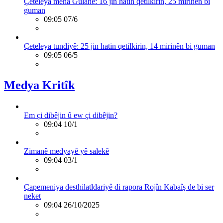
Çeteleya meha Gulanê: 16 jin hatin qetilkirin, 25 mirinên bi
guman
09:05 07/6
Çeteleya tundiyê: 25 jin hatin qetilkirin, 14 mirinên bi guman
09:05 06/5
Medya Kritîk
Em çi dibêjin û ew çi dibêjin?
09:04 10/1
Zimanê medyayê yê salekê
09:04 03/1
Çapemeniya desthilatldariyê di rapora Rojîn Kabaîş de bi ser
neket
09:04 26/10/2025