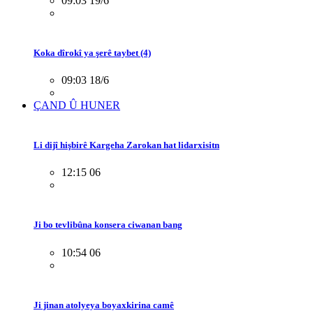
09:03 19/6
Koka dîrokî ya şerê taybet (4)
09:03 18/6
ÇAND Û HUNER
Li dijî hişbirê Kargeha Zarokan hat lidarxisitn
12:15 06
Ji bo tevlibûna konsera ciwanan bang
10:54 06
Ji jinan atolyeya boyaxkirina camê