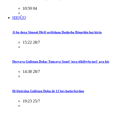
10:59 04
HIQÛQ
Ji bo doza Şîmonî Dîrîl serlêdana Dadgeha Bingehîn hat kirin
15:22 28/7
Dosyaya Gulîstan Doku: Tuncaya Sonel 'tora têkiliyên tarî' ava kir
14:38 28/7
Di lêpirsîna Gulîstan Doku de 12 kes hatin berdan
19:23 25/7