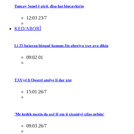
Tuncay Sonel ê girtî, dîsa hat binçavkirin
12:03 23/7
KED/ABORÎ
Li 25 bajaran bîstanê komun:Jin aboriya xwe ava dikin
09:02 01
TJA'yê li Qoserê atolye li dar xist
15:01 26/7
'Me kedek mezin da axê lê em ji xizaniyê xilas nebûn'
09:03 26/7