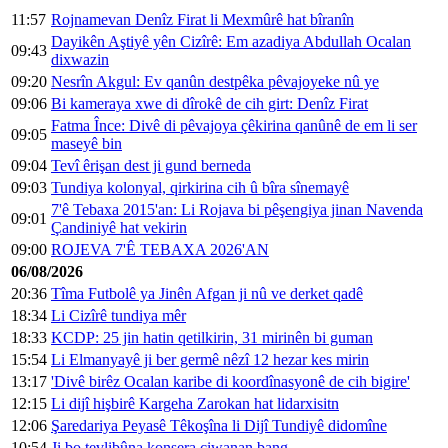
11:57
Rojnamevan Denîz Firat li Mexmûrê hat bîranîn
Dayikên Aştiyê yên Cizîrê: Em azadiya Abdullah Ocalan
09:43
dixwazin
09:20
Nesrîn Akgul: Ev qanûn destpêka pêvajoyeke nû ye
09:06
Bi kameraya xwe di dîrokê de cih girt: Denîz Firat
Fatma Înce: Divê di pêvajoya çêkirina qanûnê de em li ser
09:05
maseyê bin
09:04
Tevî êrişan dest ji gund berneda
09:03
Tundiya kolonyal, qirkirina cih û bîra sînemayê
7'ê Tebaxa 2015'an: Li Rojava bi pêşengiya jinan Navenda
09:01
Çandiniyê hat vekirin
09:00
ROJEVA 7'Ê TEBAXA 2026'AN
06/08/2026
20:36
Tîma Futbolê ya Jinên Afgan ji nû ve derket qadê
18:34
Li Cizîrê tundiya mêr
18:33
KCDP: 25 jin hatin qetilkirin, 31 mirinên bi guman
15:54
Li Elmanyayê ji ber germê nêzî 12 hezar kes mirin
13:17
'Divê birêz Ocalan karibe di koordînasyonê de cih bigire'
12:15
Li dijî hişbirê Kargeha Zarokan hat lidarxisitn
12:06
Şaredariya Peyasê Têkoşîna li Dijî Tundiyê didomîne
10:54
Ji bo tevlibûna konsera ciwanan bang