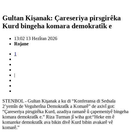
Gultan Kişanak: Çareseriya pirsgirêka
Kurd bingeha komara demokratîk e
13:02 13 Hezîran 2026
Rojane
1
|
STENBOL - Gultan Kişanak a ku di “Konferansa di Sedsala
2’yemîn de Veguherîna Demokratîk a Komarê” de axivî got:
“Çareseriya pirsgirêka Kurd, azadiya ramanê û çapemeniyê bingeha
komara demokratîk e.” Riza Turman jî wiha got:“Heke em ê
komareke demokratîk ava bikin divê Kurd bibin avakarê vê
komarê.”