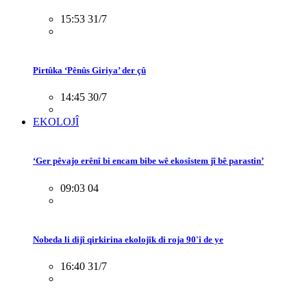
15:53 31/7
Pirtûka ‘Pênûs Giriya’ der çû
14:45 30/7
EKOLOJÎ
‘Ger pêvajo erênî bi encam bibe wê ekosîstem jî bê parastin’
09:03 04
Nobeda li dijî qirkirina ekolojîk di roja 90'î de ye
16:40 31/7