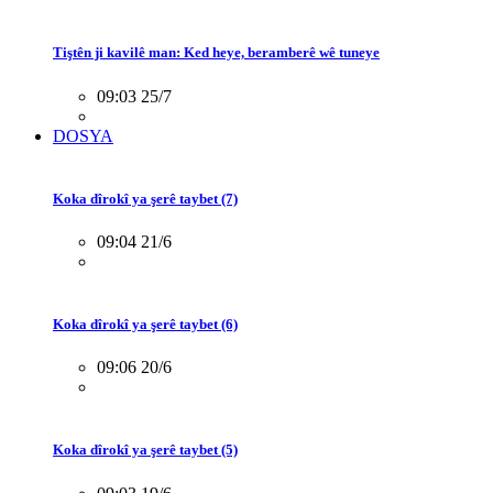
Tiştên ji kavilê man: Ked heye, beramberê wê tuneye
09:03 25/7
DOSYA
Koka dîrokî ya şerê taybet (7)
09:04 21/6
Koka dîrokî ya şerê taybet (6)
09:06 20/6
Koka dîrokî ya şerê taybet (5)