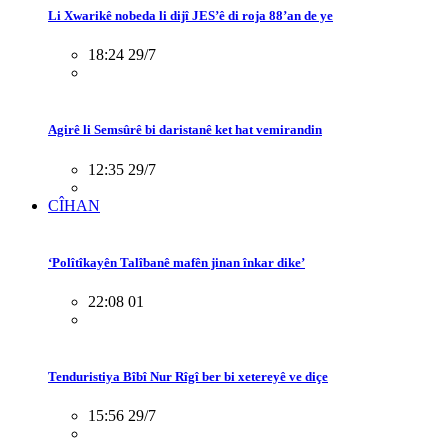
Li Xwarikê nobeda li dijî JES’ê di roja 88’an de ye
18:24 29/7
Agirê li Semsûrê bi daristanê ket hat vemirandin
12:35 29/7
CÎHAN
‘Polîtîkayên Talîbanê mafên jinan înkar dike’
22:08 01
Tenduristiya Bîbî Nur Rîgî ber bi xetereyê ve diçe
15:56 29/7