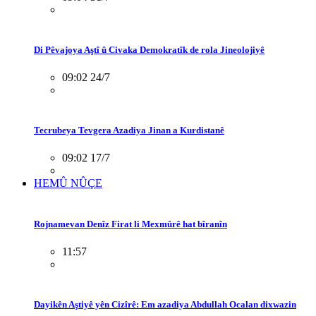
Di Pêvajoya Aştî û Civaka Demokratîk de rola Jineolojiyê
09:02 24/7
Tecrubeya Tevgera Azadiya Jinan a Kurdistanê
09:02 17/7
HEMÛ NÛÇE
Rojnamevan Denîz Firat li Mexmûrê hat bîranîn
11:57
Dayikên Aştiyê yên Cizîrê: Em azadiya Abdullah Ocalan dixwazin