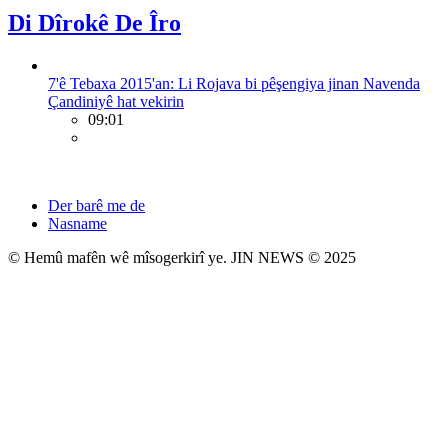
Di Dîrokê De Îro
7'ê Tebaxa 2015'an: Li Rojava bi pêşengiya jinan Navenda
Çandiniyê hat vekirin
09:01
Der barê me de
Nasname
© Hemû mafên wê mîsogerkirî ye. JIN NEWS © 2025