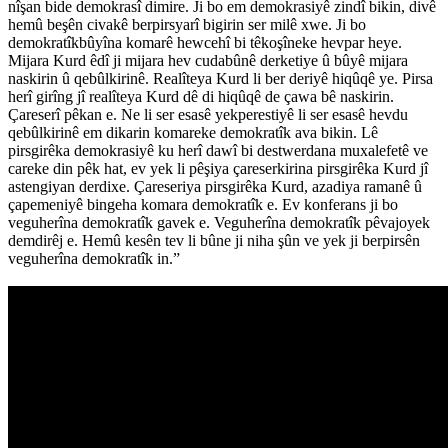
nîşan bide demokrasî dimire. Ji bo em demokrasiyê zindî bikin, divê
hemû beşên civakê berpirsyarî bigirin ser milê xwe. Ji bo
demokratîkbûyîna komarê hewcehî bi têkoşîneke hevpar heye.
Mijara Kurd êdî ji mijara hev cudabûnê derketiye û bûyê mijara
naskirin û qebûlkirinê. Realîteya Kurd li ber deriyê hiqûqê ye. Pirsa
herî girîng jî realîteya Kurd dê di hiqûqê de çawa bê naskirin.
Çareserî pêkan e. Ne li ser esasê yekperestiyê li ser esasê hevdu
qebûlkirinê em dikarin komareke demokratîk ava bikin. Lê
pirsgirêka demokrasiyê ku herî dawî bi destwerdana muxalefetê ve
careke din pêk hat, ev yek li pêşiya çareserkirina pirsgirêka Kurd jî
astengiyan derdixe. Çareseriya pirsgirêka Kurd, azadiya ramanê û
çapemeniyê bingeha komara demokratîk e. Ev konferans ji bo
veguherîna demokratîk gavek e. Veguherîna demokratîk pêvajoyek
demdirêj e. Hemû kesên tev li bûne ji niha şûn ve yek ji berpirsên
veguherîna demokratîk in.”