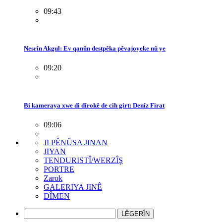
09:43
Nesrîn Akgul: Ev qanûn destpêka pêvajoyeke nû ye
09:20
Bi kameraya xwe di dîrokê de cih girt: Denîz Firat
09:06
JI PÊNÛSA JINAN
JIYAN
TENDURISTÎ/WERZÎŞ
PORTRE
Zarok
GALERIYA JINÊ
DÎMEN
LÊGERÎN