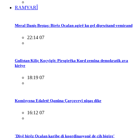
RAMYARÎ
Meral Daniş Beştaş: Birêz Ocalan agirê ku gel dişewitand vemirand
22:14 07
Gulîstan Kiliç Koçyîgît: Pirsgirêka Kurd zemîna demokratîk ava
kiriye
18:19 07
Komîsyona Edaletê Qanûna Çarçoveyî nîqaş dike
16:12 07
'Divê birêz Ocalan karibe di koordînasyonê de cih bigire'