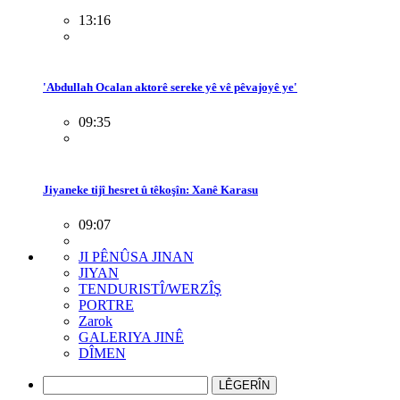
13:16
'Abdullah Ocalan aktorê sereke yê vê pêvajoyê ye'
09:35
Jiyaneke tijî hesret û têkoşîn: Xanê Karasu
09:07
JI PÊNÛSA JINAN
JIYAN
TENDURISTÎ/WERZÎŞ
PORTRE
Zarok
GALERIYA JINÊ
DÎMEN
LÊGERÎN