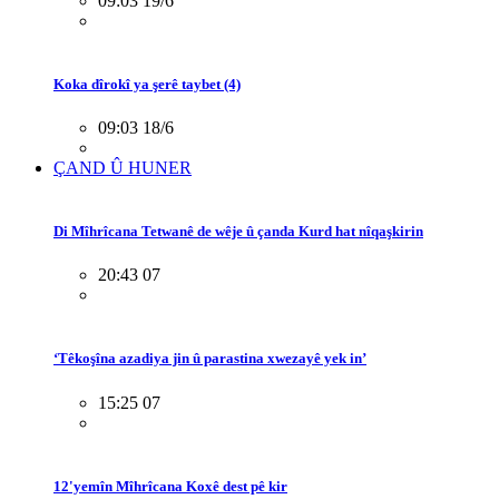
09:03 19/6
Koka dîrokî ya şerê taybet (4)
09:03 18/6
ÇAND Û HUNER
Di Mîhrîcana Tetwanê de wêje û çanda Kurd hat nîqaşkirin
20:43 07
‘Têkoşîna azadiya jin û parastina xwezayê yek in’
15:25 07
12'yemîn Mîhrîcana Koxê dest pê kir