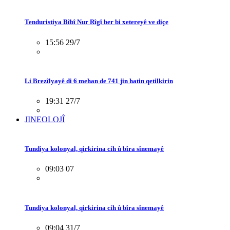
Tenduristiya Bîbî Nur Rîgî ber bi xetereyê ve diçe
15:56 29/7
Li Brezîlyayê di 6 mehan de 741 jin hatin qetilkirin
19:31 27/7
JINEOLOJÎ
Tundiya kolonyal, qirkirina cih û bîra sînemayê
09:03 07
Tundiya kolonyal, qirkirina cih û bîra sînemayê
09:04 31/7