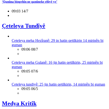
‘Qanûna bingehîn ne qanûneke efûyê ye’
09:03 14/7
Çeteleya Tundîyê
Çeteleya meha Hezîranê: 29 in hatin qetilkirin 14 mirinên bi
guman
09:06 08/7
Çeteleya meha Gulanê: 16 jin hatin qetilkirin, 25 mirinên bi
guman
09:05 07/6
Çeteleya tundiyê: 25 jin hatin qetilkirin, 14 mirinên bi guman
09:05 06/5
Medya Kritîk