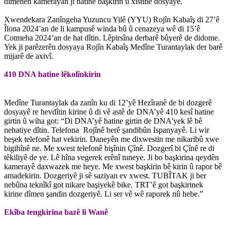
dîmenên kamerayan jî hatine başkirin û xistine dosyayê.
Xwendekara Zanîngeha Yuzuncu Yilê (YYU) Rojîn Kabaîş di 27’ê
Îlona 2024’an de li kampusê winda bû û cenazeya wê di 15’ê
Cotmeha 2024’an de hat dîtin. Lêpirsîna derbarê bûyerê de didome.
Yek ji parêzerên dosyaya Rojîn Kabaîş Medîne Turantaylak der barê
mijarê de axivî.
410 DNA hatine lêkolînkirin
Medîne Turantaylak da zanîn ku di 12’yê Hezîranê de bi dozgerê
dosyayê re hevdîtin kirine û di vê astê de DNA’yê 410 kesî hatine
girtin û wiha got: “Di DNA’yê hatine girtin de DNA'yek lê bê
nehatiye dîtin. Telefona Rojînê berê şandibûn Ispanyayê. Li wir
beşek telefonê hat vekirin. Daneyên me dixwestin me nikaribû xwe
bigihînê ne. Me xwest telefonê bişînin Çînê. Dozgerî bi Çînê re di
têkiliyê de ye. Lê hîna vegerek erênî tuneye. Ji bo başkirina qeydên
kamerayê daxwazek me heye. Me xwest başkirin bê kirin û rapor bê
amadekirin. Dozgeriyê ji sê saziyan ev xwest. TUBÎTAK ji ber
nebûna teknîkî got nikare başiyekê bike. TRT’ê got başkirinek
kirine dîmen şandin dozgeriyê. Li ser vê wê raporek nû hebe.”
Ekîba tengkirina bazê li Wanê