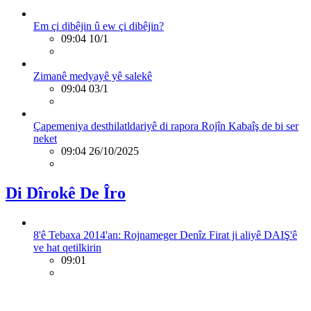
Em çi dibêjin û ew çi dibêjin?
09:04 10/1
Zimanê medyayê yê salekê
09:04 03/1
Çapemeniya desthilatldariyê di rapora Rojîn Kabaîş de bi ser
neket
09:04 26/10/2025
Di Dîrokê De Îro
8'ê Tebaxa 2014'an: Rojnameger Denîz Firat ji aliyê DAIŞ'ê
ve hat qetilkirin
09:01