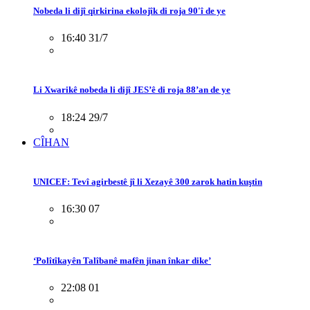
Nobeda li dijî qirkirina ekolojîk di roja 90'î de ye
16:40 31/7
Li Xwarikê nobeda li dijî JES’ê di roja 88’an de ye
18:24 29/7
CÎHAN
UNICEF: Tevî agirbestê jî li Xezayê 300 zarok hatin kuştin
16:30 07
‘Polîtîkayên Talîbanê mafên jinan înkar dike’
22:08 01