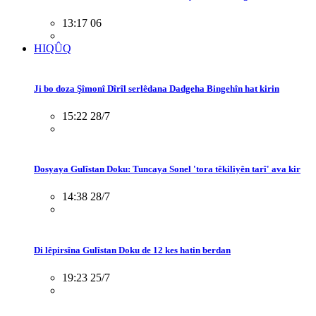
13:17 06
HIQÛQ
Ji bo doza Şîmonî Dîrîl serlêdana Dadgeha Bingehîn hat kirin
15:22 28/7
Dosyaya Gulîstan Doku: Tuncaya Sonel 'tora têkiliyên tarî' ava kir
14:38 28/7
Di lêpirsîna Gulîstan Doku de 12 kes hatin berdan
19:23 25/7