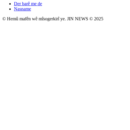
Der barê me de
Nasname
© Hemû mafên wê mîsogerkirî ye. JIN NEWS © 2025