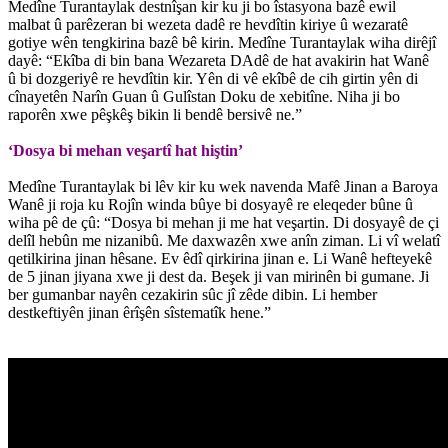
Medîne Turantaylak destnîşan kir ku ji bo îstasyona bazê ewil
malbat û parêzeran bi wezeta dadê re hevdîtin kiriye û wezaratê
gotiye wên tengkirina bazê bê kirin. Medîne Turantaylak wiha dirêjî
dayê: “Ekîba di bin bana Wezareta DAdê de hat avakirin hat Wanê
û bi dozgeriyê re hevdîtin kir. Yên di vê ekîbê de cih girtin yên di
cînayetên Narîn Guan û Gulîstan Doku de xebitîne. Niha ji bo
raporên xwe pêşkêş bikin li bendê bersivê ne.”
‘Dosya bi mehan veşartî hat hiştin’
Medîne Turantaylak bi lêv kir ku wek navenda Mafê Jinan a Baroya
Wanê ji roja ku Rojîn winda bûye bi dosyayê re eleqeder bûne û
wiha pê de çû: “Dosya bi mehan ji me hat veşartin. Di dosyayê de çi
delîl hebûn me nizanibû. Me daxwazên xwe anîn ziman. Li vî welatî
qetilkirina jinan hêsane. Ev êdî qirkirina jinan e. Li Wanê hefteyekê
de 5 jinan jiyana xwe ji dest da. Beşek ji van mirinên bi gumane. Ji
ber gumanbar nayên cezakirin sûc jî zêde dibin. Li hember
destkeftiyên jinan êrîşên sîstematîk hene.”