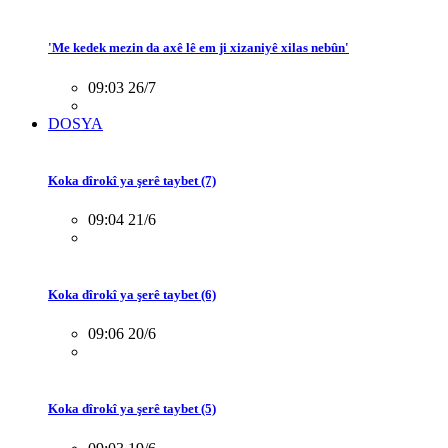
'Me kedek mezin da axê lê em ji xizaniyê xilas nebûn'
09:03 26/7
DOSYA
Koka dîrokî ya şerê taybet (7)
09:04 21/6
Koka dîrokî ya şerê taybet (6)
09:06 20/6
Koka dîrokî ya şerê taybet (5)