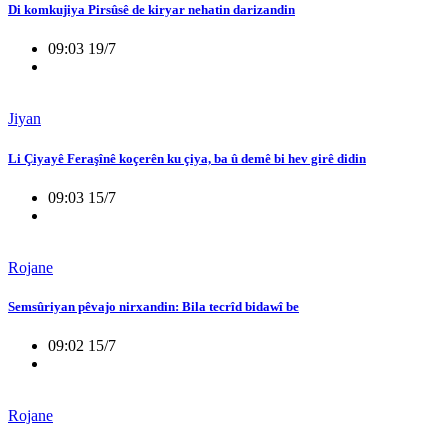
Di komkujiya Pirsûsê de kiryar nehatin darizandin
09:03 19/7
Jiyan
Li Çiyayê Feraşînê koçerên ku çiya, ba û demê bi hev girê didin
09:03 15/7
Rojane
Semsûriyan pêvajo nirxandin: Bila tecrîd bidawî be
09:02 15/7
Rojane