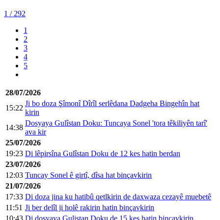
1
/ 292
1
2
3
4
5
28/07/2026
Ji bo doza Şîmonî Dîrîl serlêdana Dadgeha Bingehîn hat
15:22
kirin
Dosyaya Gulîstan Doku: Tuncaya Sonel 'tora têkiliyên tarî'
14:38
ava kir
25/07/2026
19:23
Di lêpirsîna Gulîstan Doku de 12 kes hatin berdan
23/07/2026
12:03
Tuncay Sonel ê girtî, dîsa hat binçavkirin
21/07/2026
17:33
Di doza jina ku hatibû qetlkirin de daxwaza cezayê muebetê
11:51
Ji ber delîl ji holê rakirin hatin binçavkirin
10:43
Di dosyaya Gulistan Doku de 15 kes hatin binçavkirin