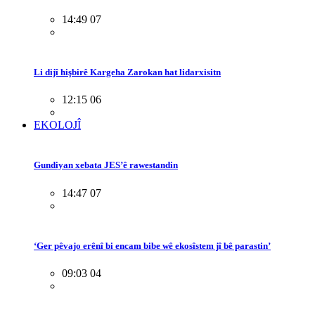
14:49 07
Li dijî hişbirê Kargeha Zarokan hat lidarxisitn
12:15 06
EKOLOJÎ
Gundiyan xebata JES’ê rawestandin
14:47 07
‘Ger pêvajo erênî bi encam bibe wê ekosîstem jî bê parastin’
09:03 04