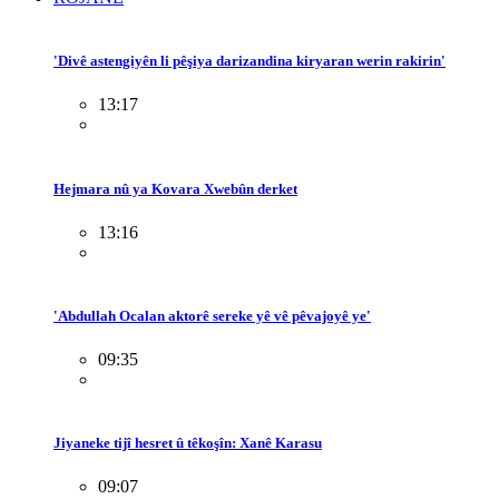
'Divê astengiyên li pêşiya darizandina kiryaran werin rakirin'
13:17
Hejmara nû ya Kovara Xwebûn derket
13:16
'Abdullah Ocalan aktorê sereke yê vê pêvajoyê ye'
09:35
Jiyaneke tijî hesret û têkoşîn: Xanê Karasu
09:07