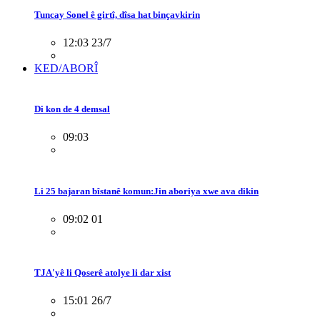
Tuncay Sonel ê girtî, dîsa hat binçavkirin
12:03 23/7
KED/ABORÎ
Di kon de 4 demsal
09:03
Li 25 bajaran bîstanê komun:Jin aboriya xwe ava dikin
09:02 01
TJA'yê li Qoserê atolye li dar xist
15:01 26/7