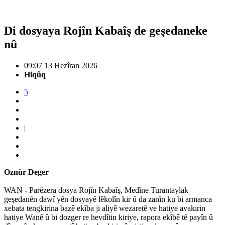
Di dosyaya Rojîn Kabaîş de geşedaneke
nû
09:07 13 Hezîran 2026
Hiqûq
5
|
Oznûr Deger
WAN - Parêzera dosya Rojîn Kabaîş, Medîne Turantaylak
geşedanên dawî yên dosyayê lêkolîn kir û da zanîn ku bi armanca
xebata tengkirina bazê ekîba ji aliyê wezaretê ve hatiye avakirin
hatiye Wanê û bi dozger re hevdîtin kiriye, rapora ekîbê tê payîn û