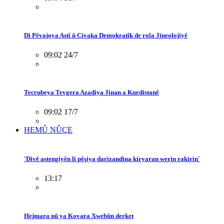
Di Pêvajoya Aştî û Civaka Demokratîk de rola Jineolojiyê
09:02 24/7
Tecrubeya Tevgera Azadiya Jinan a Kurdistanê
09:02 17/7
HEMÛ NÛÇE
'Divê astengiyên li pêşiya darizandina kiryaran werin rakirin'
13:17
Hejmara nû ya Kovara Xwebûn derket