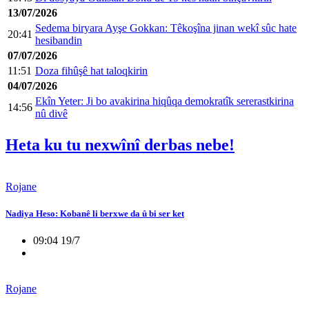
13/07/2026
Sedema biryara Ayşe Gokkan: Têkoşîna jinan wekî sûc hate
20:41
hesibandin
07/07/2026
11:51
Doza fihûşê hat taloqkirin
04/07/2026
Ekîn Yeter: Ji bo avakirina hiqûqa demokratîk sererastkirina
14:56
nû divê
Heta ku tu nexwînî derbas nebe!
Rojane
Nadiya Heso: Kobanê li berxwe da û bi ser ket
09:04 19/7
Rojane