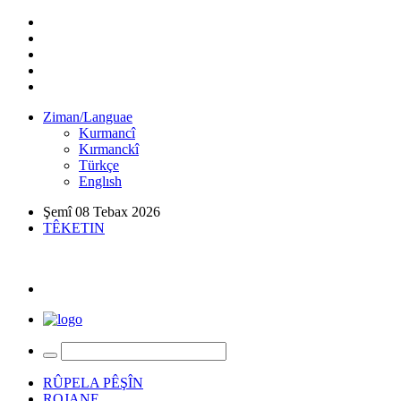
Ziman/Languae
Kurmancî
Kırmanckî
Türkçe
Englısh
Şemî 08 Tebax 2026
TÊKETIN
RÛPELA PÊŞÎN
ROJANE