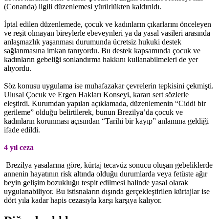
(Conanda) ilgili düzenlemesi yürürlükten kaldırıldı.
İptal edilen düzenlemede, çocuk ve kadınların çıkarlarını önceleyen
ve reşit olmayan bireylerle ebeveynleri ya da yasal vasileri arasında
anlaşmazlık yaşanması durumunda ücretsiz hukuki destek
sağlanmasına imkan tanıyordu. Bu destek kapsamında çocuk ve
kadınların gebeliği sonlandırma hakkını kullanabilmeleri de yer
alıyordu.
Söz konusu uygulama ise muhafazakar çevrelerin tepkisini çekmişti.
Ulusal Çocuk ve Ergen Hakları Konseyi, kararı sert sözlerle
eleştirdi. Kurumdan yapılan açıklamada, düzenlemenin “Ciddi bir
gerileme” olduğu belirtilerek, bunun Brezilya’da çocuk ve
kadınların korunması açısından “Tarihi bir kayıp” anlamına geldiği
ifade edildi.
4 yıl ceza
Brezilya yasalarına göre, kürtaj tecavüz sonucu oluşan gebeliklerde
annenin hayatının risk altında olduğu durumlarda veya fetüste ağır
beyin gelişim bozukluğu tespit edilmesi halinde yasal olarak
uygulanabiliyor. Bu istisnaların dışında gerçekleştirilen kürtajlar ise
dört yıla kadar hapis cezasıyla karşı karşıya kalıyor.