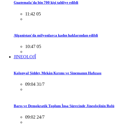
Guatemala'da bin 700 kişi tahliye edildi
11:42 05
Afganistan'da milyonlarca kadın haklarından edildi
10:47 05
JINEOLOJÎ
Kolonyal Şiddet, Mekân Kırımı ve Sinemanın Hafızası
09:04 31/7
Barış ve Demokratik Toplum İnşa Sürecinde Jineolojînin Rolü
09:02 24/7