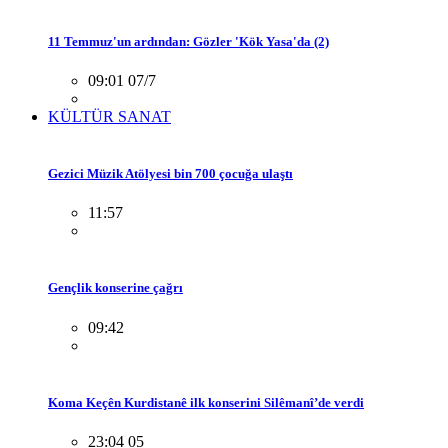
11 Temmuz'un ardından: Gözler 'Kök Yasa'da (2)
09:01 07/7
KÜLTÜR SANAT
Gezici Müzik Atölyesi bin 700 çocuğa ulaştı
11:57
Gençlik konserine çağrı
09:42
Koma Keçên Kurdistanê ilk konserini Silêmanî’de verdi
23:04 05