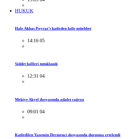
HUKUK
Hale Akbaş Poyraz’ı katleden faile müebbet
14:16 05
Şiddet failleri tutuklandı
12:31 04
Mekiye Akyel dosyasında adalet çağrısı
09:01 04
Katledilen Yasemin Dermenci dosyasında duruşma ertelendi