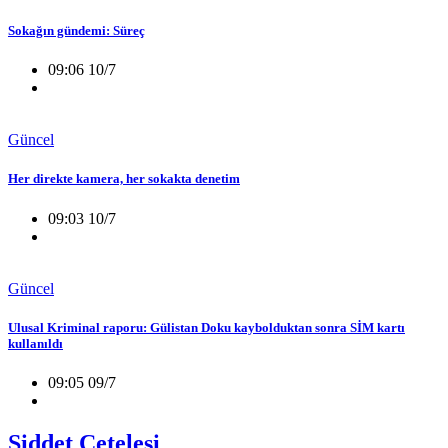
Sokağın gündemi: Süreç
09:06 10/7
Güncel
Her direkte kamera, her sokakta denetim
09:03 10/7
Güncel
Ulusal Kriminal raporu: Gülistan Doku kaybolduktan sonra SİM kartı
kullanıldı
09:05 09/7
Şiddet Çetelesi