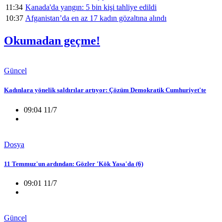
11:34
Kanada'da yangın: 5 bin kişi tahliye edildi
10:37
Afganistan’da en az 17 kadın gözaltına alındı
Okumadan geçme!
Güncel
Kadınlara yönelik saldırılar artıyor: Çözüm Demokratik Cumhuriyet'te
09:04 11/7
Dosya
11 Temmuz'un ardından: Gözler 'Kök Yasa'da (6)
09:01 11/7
Güncel