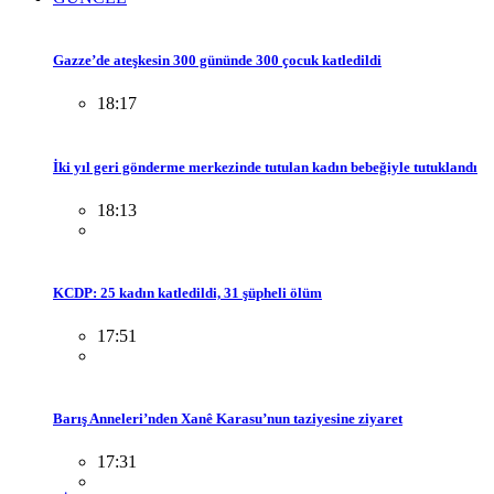
Gazze’de ateşkesin 300 gününde 300 çocuk katledildi
18:17
İki yıl geri gönderme merkezinde tutulan kadın bebeğiyle tutuklandı
18:13
KCDP: 25 kadın katledildi, 31 şüpheli ölüm
17:51
Barış Anneleri’nden Xanê Karasu’nun taziyesine ziyaret
17:31