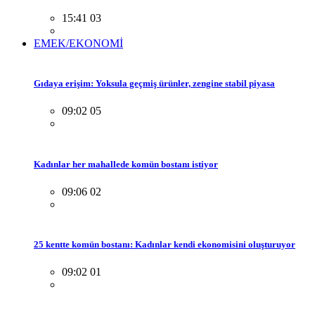
15:41 03
EMEK/EKONOMİ
Gıdaya erişim: Yoksula geçmiş ürünler, zengine stabil piyasa
09:02 05
Kadınlar her mahallede komün bostanı istiyor
09:06 02
25 kentte komün bostanı: Kadınlar kendi ekonomisini oluşturuyor
09:02 01