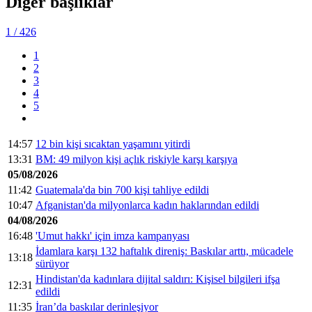
Diğer başlıklar
1
/ 426
1
2
3
4
5
14:57
12 bin kişi sıcaktan yaşamını yitirdi
13:31
BM: 49 milyon kişi açlık riskiyle karşı karşıya
05/08/2026
11:42
Guatemala'da bin 700 kişi tahliye edildi
10:47
Afganistan'da milyonlarca kadın haklarından edildi
04/08/2026
16:48
'Umut hakkı' için imza kampanyası
İdamlara karşı 132 haftalık direniş: Baskılar arttı, mücadele
13:18
sürüyor
Hindistan'da kadınlara dijital saldırı: Kişisel bilgileri ifşa
12:31
edildi
11:35
İran’da baskılar derinleşiyor