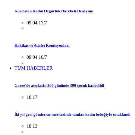
Kürdistan Kadın Özgürlük Hareketi Deneyimi
09:04 17/7
Hakikat ve Adalet Komisyonları
09:04 10/7
TÜM HABERLER
Gazze’de ateşkesin 300 gününde 300 çocuk katledildi
18:17
İki yıl geri gönderme merkezinde tutulan kadın bebeğiyle tutuklandı
18:13