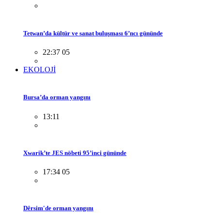
Tetwan’da kültür ve sanat buluşması 6’ncı gününde
22:37 05
EKOLOJİ
Bursa’da orman yangını
13:11
Xwarik’te JES nöbeti 95’inci gününde
17:34 05
Dêrsim'de orman yangını