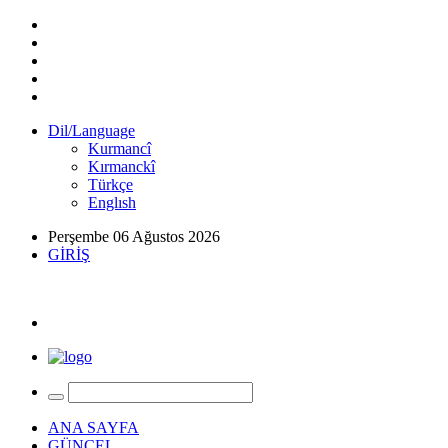
Dil/Language
Kurmancî
Kırmanckî
Türkçe
Englısh
Perşembe 06 Ağustos 2026
GİRİŞ
ANA SAYFA
GÜNCEL