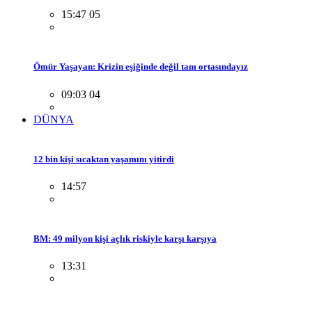
15:47 05
Ömür Yaşayan: Krizin eşiğinde değil tam ortasındayız
09:03 04
DÜNYA
12 bin kişi sıcaktan yaşamını yitirdi
14:57
BM: 49 milyon kişi açlık riskiyle karşı karşıya
13:31