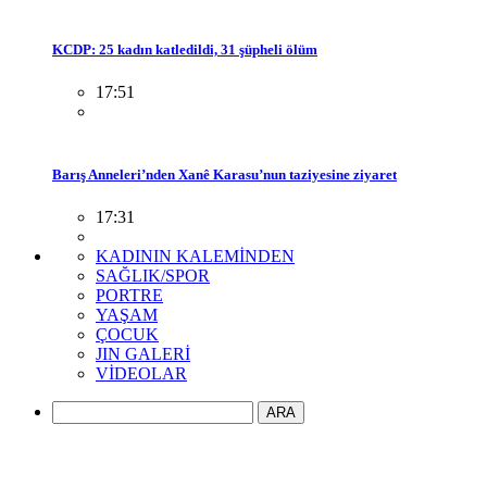
KCDP: 25 kadın katledildi, 31 şüpheli ölüm
17:51
Barış Anneleri’nden Xanê Karasu’nun taziyesine ziyaret
17:31
KADININ KALEMİNDEN
SAĞLIK/SPOR
PORTRE
YAŞAM
ÇOCUK
JIN GALERİ
VİDEOLAR
ARA