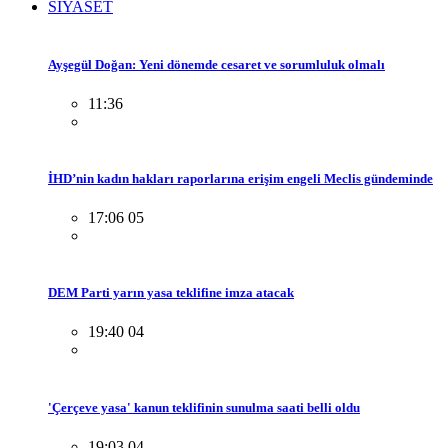
SİYASET
Ayşegül Doğan: Yeni dönemde cesaret ve sorumluluk olmalı
11:36
İHD’nin kadın hakları raporlarına erişim engeli Meclis gündeminde
17:06 05
DEM Parti yarın yasa teklifine imza atacak
19:40 04
'Çerçeve yasa' kanun teklifinin sunulma saati belli oldu
19:03 04