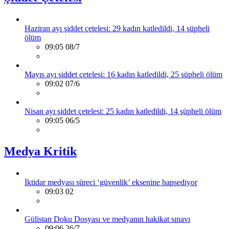
Haziran ayı şiddet çetelesi: 29 kadın katledildi, 14 şüpheli
ölüm
09:05 08/7
Mayıs ayı şiddet çetelesi: 16 kadın katledildi, 25 şüpheli ölüm
09:02 07/6
Nisan ayı şiddet çetelesi: 25 kadın katledildi, 14 şüpheli ölüm
09:05 06/5
Medya Kritik
İktidar medyası süreci ‘güvenlik’ eksenine hapsediyor
09:03 02
Gülistan Doku Dosyası ve medyanın hakikat sınavı
09:06 26/7