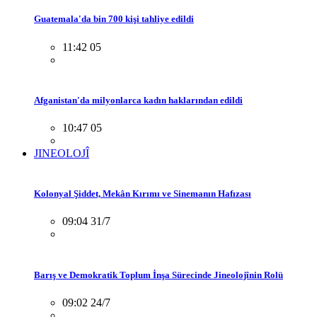
Guatemala'da bin 700 kişi tahliye edildi
11:42 05
Afganistan'da milyonlarca kadın haklarından edildi
10:47 05
JINEOLOJÎ
Kolonyal Şiddet, Mekân Kırımı ve Sinemanın Hafızası
09:04 31/7
Barış ve Demokratik Toplum İnşa Sürecinde Jineolojînin Rolü
09:02 24/7