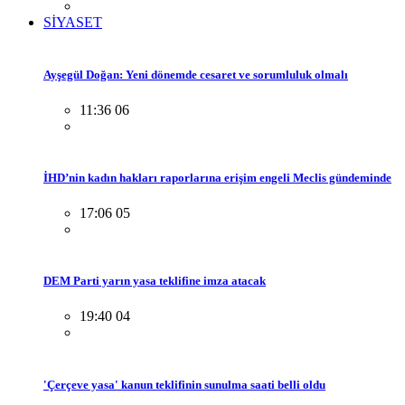
SİYASET
Ayşegül Doğan: Yeni dönemde cesaret ve sorumluluk olmalı
11:36 06
İHD’nin kadın hakları raporlarına erişim engeli Meclis gündeminde
17:06 05
DEM Parti yarın yasa teklifine imza atacak
19:40 04
'Çerçeve yasa' kanun teklifinin sunulma saati belli oldu