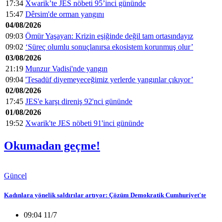
17:34
Xwarik’te JES nöbeti 95’inci gününde
15:47
Dêrsim'de orman yangını
04/08/2026
09:03
Ömür Yaşayan: Krizin eşiğinde değil tam ortasındayız
09:02
‘Süreç olumlu sonuçlanırsa ekosistem korunmuş olur’
03/08/2026
21:19
Munzur Vadisi'nde yangın
09:04
'Tesadüf diyemeyeceğimiz yerlerde yangınlar çıkıyor’
02/08/2026
17:45
JES'e karşı direniş 92'nci gününde
01/08/2026
19:52
Xwarik'te JES nöbeti 91'inci gününde
Okumadan geçme!
Güncel
Kadınlara yönelik saldırılar artıyor: Çözüm Demokratik Cumhuriyet'te
09:04 11/7