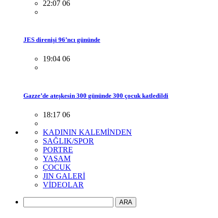
22:07 06
JES direnişi 96’ncı gününde
19:04 06
Gazze’de ateşkesin 300 gününde 300 çocuk katledildi
18:17 06
KADININ KALEMİNDEN
SAĞLIK/SPOR
PORTRE
YAŞAM
ÇOCUK
JIN GALERİ
VİDEOLAR
ARA