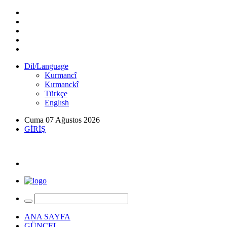
Dil/Language
Kurmancî
Kırmanckî
Türkçe
Englısh
Cuma 07 Ağustos 2026
GİRİŞ
ANA SAYFA
GÜNCEL