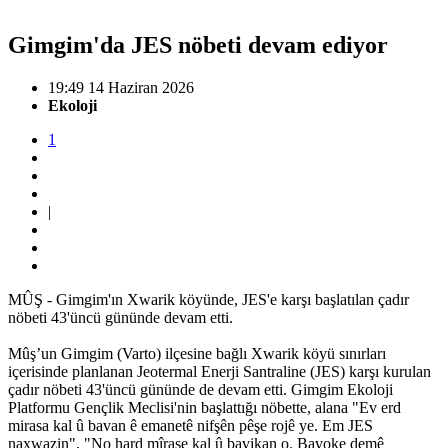
Gimgim'da JES nöbeti devam ediyor
19:49 14 Haziran 2026
Ekoloji
1
|
MÛŞ - Gimgim'ın Xwarik köyünde, JES'e karşı başlatılan çadır
nöbeti 43'üncü gününde devam etti.
Mûş’un Gimgim (Varto) ilçesine bağlı Xwarik köyü sınırları
içerisinde planlanan Jeotermal Enerji Santraline (JES) karşı kurulan
çadır nöbeti 43'üncü gününde de devam etti. Gimgim Ekoloji
Platformu Gençlik Meclisi'nin başlattığı nöbette, alana "Ev erd
mirasa kal û bavan ê emanetê nifşên pêşe rojê ye. Em JES
naxwazin", "No hard mîrase kal û bavikan o. Bavoke demê