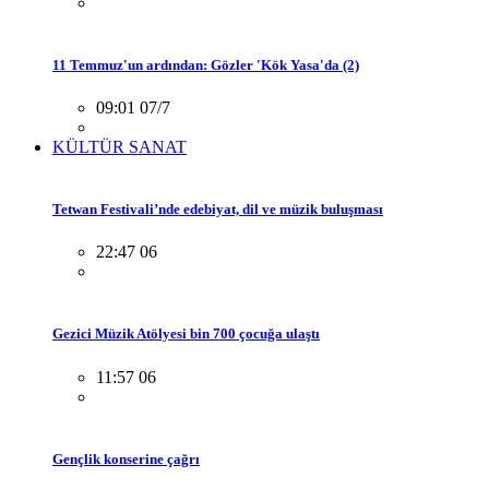
11 Temmuz'un ardından: Gözler 'Kök Yasa'da (2)
09:01 07/7
KÜLTÜR SANAT
Tetwan Festivali’nde edebiyat, dil ve müzik buluşması
22:47 06
Gezici Müzik Atölyesi bin 700 çocuğa ulaştı
11:57 06
Gençlik konserine çağrı