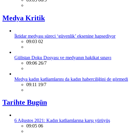
Medya Kritik
İktidar medyası süreci ‘güvenlik’ eksenine hapsediyor
09:03 02
Gülistan Doku Dosyası ve medyanın hakikat sınavı
09:06 26/7
Medya kadın katliamlarını da kadın haberciliğini de görmedi
09:11 19/7
Tarihte Bugün
6 Ağustos 2021: Kadın katliamlarına karşı yürüyüş
09:05 06