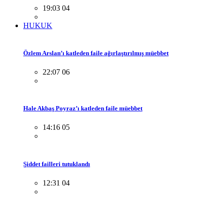
19:03 04
HUKUK
Özlem Arslan’ı katleden faile ağırlaştırılmış müebbet
22:07 06
Hale Akbaş Poyraz’ı katleden faile müebbet
14:16 05
Şiddet failleri tutuklandı
12:31 04