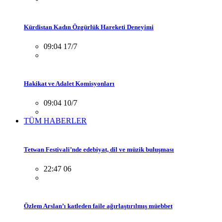
Kürdistan Kadın Özgürlük Hareketi Deneyimi
09:04 17/7
Hakikat ve Adalet Komisyonları
09:04 10/7
TÜM HABERLER
Tetwan Festivali’nde edebiyat, dil ve müzik buluşması
22:47 06
Özlem Arslan’ı katleden faile ağırlaştırılmış müebbet