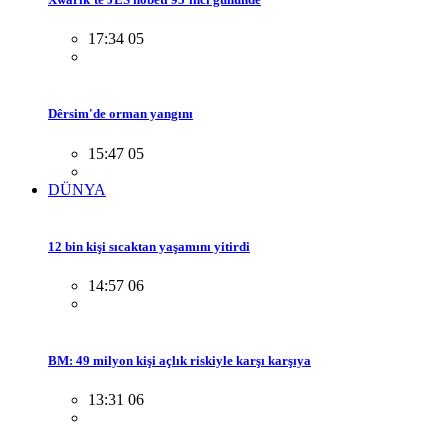
17:34 05
Dêrsim'de orman yangını
15:47 05
DÜNYA
12 bin kişi sıcaktan yaşamını yitirdi
14:57 06
BM: 49 milyon kişi açlık riskiyle karşı karşıya
13:31 06