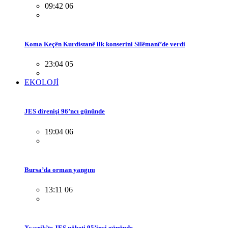
09:42 06
Koma Keçên Kurdistanê ilk konserini Silêmanî’de verdi
23:04 05
EKOLOJİ
JES direnişi 96’ncı gününde
19:04 06
Bursa’da orman yangını
13:11 06
Xwarik’te JES nöbeti 95’inci gününde