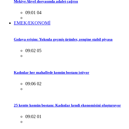
Mekiye Akyel dosyasında adalet çağrısı
09:01 04
EMEK/EKONOMİ
Gıdaya erişim: Yoksula geçmiş ürünler, zengine stabil piyasa
09:02 05
Kadınlar her mahallede komün bostanı istiyor
09:06 02
25 kentte komün bostanı: Kadınlar kendi ekonomisini oluşturuyor
09:02 01