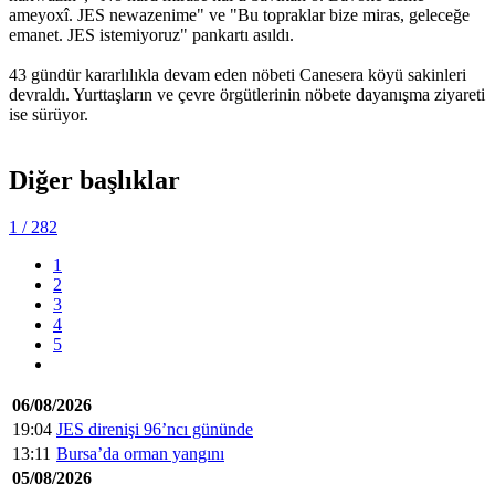
ameyoxî. JES newazenime" ve "Bu topraklar bize miras, geleceğe
emanet. JES istemiyoruz" pankartı asıldı.
43 gündür kararlılıkla devam eden nöbeti Canesera köyü sakinleri
devraldı. Yurttaşların ve çevre örgütlerinin nöbete dayanışma ziyareti
ise sürüyor.
Diğer başlıklar
1
/ 282
1
2
3
4
5
06/08/2026
19:04
JES direnişi 96’ncı gününde
13:11
Bursa’da orman yangını
05/08/2026