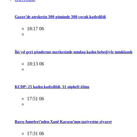
Gazze’de ateşkesin 300 gününde 300 çocuk katledildi
18:17 06
İki yıl geri gönderme merkezinde tutulan kadın bebeğiyle tutuklandı
18:13 06
KCDP: 25 kadın katledildi, 31 şüpheli ölüm
17:51 06
Barış Anneleri’nden Xanê Karasu’nun taziyesine ziyaret
17:31 06