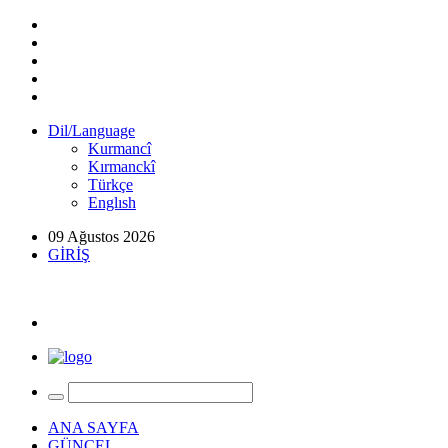
Dil/Language
Kurmancî
Kırmanckî
Türkçe
Englısh
09 Ağustos 2026
GİRİŞ
ANA SAYFA
GÜNCEL