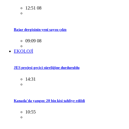
12:51 08
Bajar dergisinin yeni sayısı çıktı
09:09 08
EKOLOJİ
JES projesi geçici süreliğine durduruldu
14:31
Kanada'da yangın: 20 bin kişi tahliye edildi
10:55