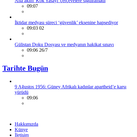
Ana akım 'Kök Yasayı' çerçevelere sığdıramadı
09:07
İktidar medyası süreci ‘güvenlik’ eksenine hapsediyor
09:03 02
Gülistan Doku Dosyası ve medyanın hakikat sınavı
09:06 26/7
Tarihte Bugün
9 Ağustos 1956: Güney Afrikalı kadınlar apartheid’e karşı
yürüdü
09:06
Hakkımızda
Künye
İletişim