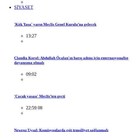
SİYASET
'Kök Yasa' yarın Meclis Genel Kurulu’na gelecek
13:27
Claudia Korol: Abdullah Öcalan'ın barış adımı için enternasyonalist
dayanışma olmalı
09:02
'Çocuk yasası' Meclis’ten geçti
22:59 08
Newroz Uysal: Komisyonlarda eşit temsiliyet sağlanmalı