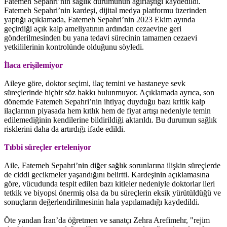
Fatemeh Sepahri’nin sağlık durumunun ağırlaştığı kaydedildi.
Fatemeh Sepahri’nin kardeşi, dijital medya platformu üzerinden
yaptığı açıklamada, Fatemeh Sepahri’nin 2023 Ekim ayında
geçirdiği açık kalp ameliyatının ardından cezaevine geri
gönderilmesinden bu yana tedavi sürecinin tamamen cezaevi
yetkililerinin kontrolünde olduğunu söyledi.
İlaca erişilemiyor
Aileye göre, doktor seçimi, ilaç temini ve hastaneye sevk
süreçlerinde hiçbir söz hakkı bulunmuyor. Açıklamada ayrıca, son
dönemde Fatemeh Sepahri’nin ihtiyaç duyduğu bazı kritik kalp
ilaçlarının piyasada hem kıtlık hem de fiyat artışı nedeniyle temin
edilemediğinin kendilerine bildirildiği aktarıldı. Bu durumun sağlık
risklerini daha da artırdığı ifade edildi.
Tıbbi süreçler erteleniyor
Aile, Fatemeh Sepahri’nin diğer sağlık sorunlarına ilişkin süreçlerde
de ciddi gecikmeler yaşandığını belirtti. Kardeşinin açıklamasına
göre, vücudunda tespit edilen bazı kitleler nedeniyle doktorlar ileri
tetkik ve biyopsi önermiş olsa da bu süreçlerin eksik yürütüldüğü ve
sonuçların değerlendirilmesinin hala yapılamadığı kaydedildi.
Öte yandan İran’da öğretmen ve sanatçı Zehra Arefimehr, "rejim