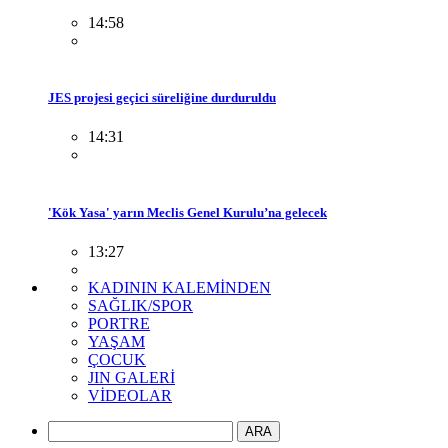
14:58
JES projesi geçici süreliğine durduruldu
14:31
'Kök Yasa' yarın Meclis Genel Kurulu’na gelecek
13:27
KADININ KALEMİNDEN
SAĞLIK/SPOR
PORTRE
YAŞAM
ÇOCUK
JIN GALERİ
VİDEOLAR
ARA