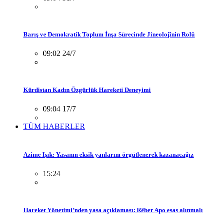
Barış ve Demokratik Toplum İnşa Sürecinde Jineolojînin Rolü
09:02 24/7
Kürdistan Kadın Özgürlük Hareketi Deneyimi
09:04 17/7
TÜM HABERLER
Azime Işık: Yasanın eksik yanlarını örgütlenerek kazanacağız
15:24
Hareket Yönetimi’nden yasa açıklaması: Rêber Apo esas alınmalı