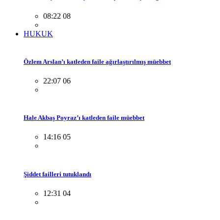
08:22 08
HUKUK
Özlem Arslan’ı katleden faile ağırlaştırılmış müebbet
22:07 06
Hale Akbaş Poyraz’ı katleden faile müebbet
14:16 05
Şiddet failleri tutuklandı
12:31 04