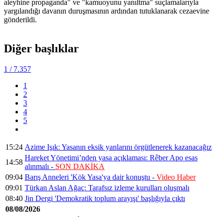
aleyhine propaganda" ve "kamuoyunu yanıltma" suçlamalarıyla
yargılandığı davanın duruşmasının ardından tutuklanarak cezaevine
gönderildi.
Diğer başlıklar
1
/ 7.357
1
2
3
4
5
15:24
Azime Işık: Yasanın eksik yanlarını örgütlenerek kazanacağız
Hareket Yönetimi’nden yasa açıklaması: Rêber Apo esas
14:58
alınmalı -
SON DAKİKA
09:04
Barış Anneleri 'Kök Yasa'ya dair konuştu -
Video Haber
09:01
Türkan Aslan Ağaç: Tarafsız izleme kurulları oluşmalı
08:40
Jin Dergi 'Demokratik toplum arayışı' başlığıyla çıktı
08/08/2026