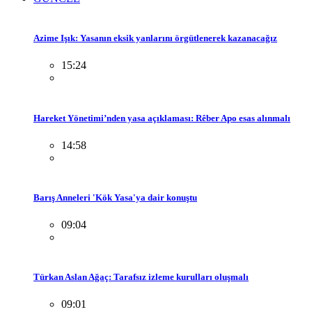
Azime Işık: Yasanın eksik yanlarını örgütlenerek kazanacağız
15:24
Hareket Yönetimi’nden yasa açıklaması: Rêber Apo esas alınmalı
14:58
Barış Anneleri 'Kök Yasa'ya dair konuştu
09:04
Türkan Aslan Ağaç: Tarafsız izleme kurulları oluşmalı
09:01