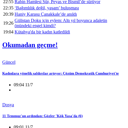
22:55
Rabin Hamlesi Sûr, Peyas ve Bismil’de sürüyor
22:35
‘Bağımlılık değil, yaşam’ buluşması
20:39
Haniy Karasu Çanakkale’de anıldı
Gülistan Doku için eylem: Altı yıl boyunca adaletin
19:26
önündeki engel kimdi?
19:04
Kütahya'da bir kadın katledildi
Okumadan geçme!
Güncel
Kadınlara yönelik saldırılar artıyor: Çözüm Demokratik Cumhuriyet'te
09:04 11/7
Dosya
11 Temmuz'un ardından: Gözler 'Kök Yasa'da (6)
09:01 11/7