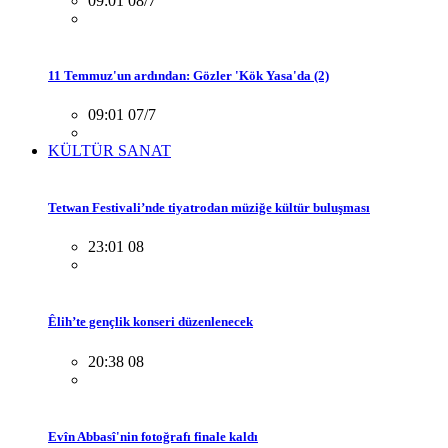
09:01 08/7
11 Temmuz'un ardından: Gözler 'Kök Yasa'da (2)
09:01 07/7
KÜLTÜR SANAT
Tetwan Festivali’nde tiyatrodan müziğe kültür buluşması
23:01 08
Êlih’te gençlik konseri düzenlenecek
20:38 08
Evîn Abbasî'nin fotoğrafı finale kaldı