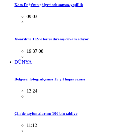
Kato Dağı’nın gölgesinde sonsuz yeşillik
09:03
Xwarik’te JES’e karşı direniş devam ediyor
19:37 08
DÜNYA
Belgesel fotoğrafçısına 15 yıl hapis cezası
13:24
Çin'de tayfun alarmı: 100 bin tahliye
11:12