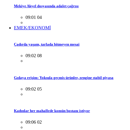
Mekiye Akyel dosyasında adalet çağrısı
09:01 04
EMEK/EKONOMİ
Çadırda yaşam, tarlada bitmeyen mesai
09:02 08
Gıdaya erişim: Yoksula geçmiş ürünler, zengine stabil piyasa
09:02 05
Kadınlar her mahallede komün bostanı istiyor
09:06 02