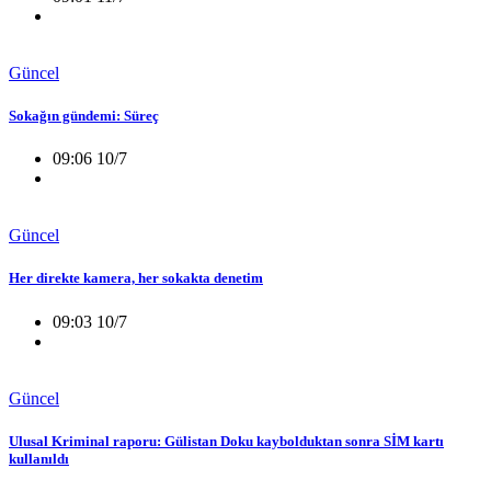
Güncel
Sokağın gündemi: Süreç
09:06 10/7
Güncel
Her direkte kamera, her sokakta denetim
09:03 10/7
Güncel
Ulusal Kriminal raporu: Gülistan Doku kaybolduktan sonra SİM kartı
kullanıldı