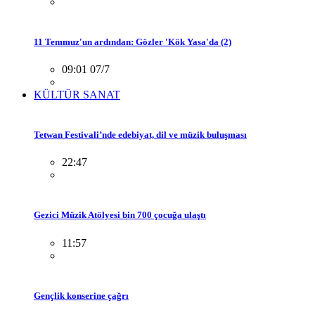
11 Temmuz'un ardından: Gözler 'Kök Yasa'da (2)
09:01 07/7
KÜLTÜR SANAT
Tetwan Festivali’nde edebiyat, dil ve müzik buluşması
22:47
Gezici Müzik Atölyesi bin 700 çocuğa ulaştı
11:57
Gençlik konserine çağrı