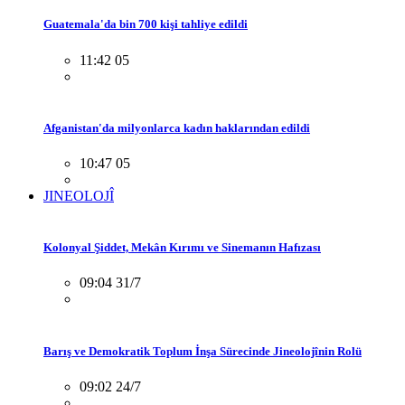
Guatemala'da bin 700 kişi tahliye edildi
11:42 05
Afganistan'da milyonlarca kadın haklarından edildi
10:47 05
JINEOLOJÎ
Kolonyal Şiddet, Mekân Kırımı ve Sinemanın Hafızası
09:04 31/7
Barış ve Demokratik Toplum İnşa Sürecinde Jineolojînin Rolü
09:02 24/7