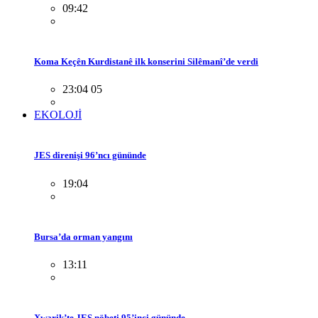
09:42
Koma Keçên Kurdistanê ilk konserini Silêmanî’de verdi
23:04 05
EKOLOJİ
JES direnişi 96’ncı gününde
19:04
Bursa’da orman yangını
13:11
Xwarik’te JES nöbeti 95’inci gününde