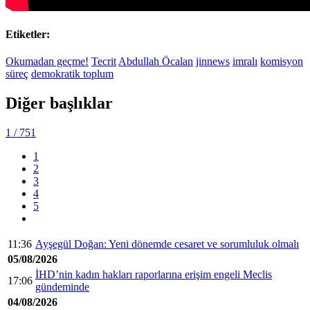
Etiketler:
Okumadan geçme!
Tecrit
Abdullah Öcalan
jinnews
imralı
komisyon
süreç
demokratik toplum
Diğer başlıklar
1
/ 751
1
2
3
4
5
11:36
Ayşegül Doğan: Yeni dönemde cesaret ve sorumluluk olmalı
05/08/2026
İHD’nin kadın hakları raporlarına erişim engeli Meclis
17:06
gündeminde
04/08/2026