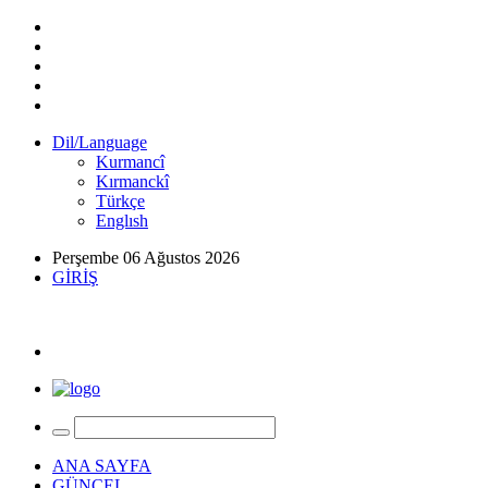
Dil/Language
Kurmancî
Kırmanckî
Türkçe
Englısh
Perşembe 06 Ağustos 2026
GİRİŞ
ANA SAYFA
GÜNCEL