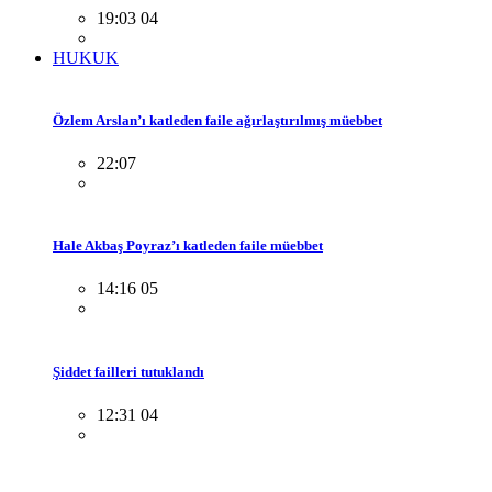
19:03 04
HUKUK
Özlem Arslan’ı katleden faile ağırlaştırılmış müebbet
22:07
Hale Akbaş Poyraz’ı katleden faile müebbet
14:16 05
Şiddet failleri tutuklandı
12:31 04