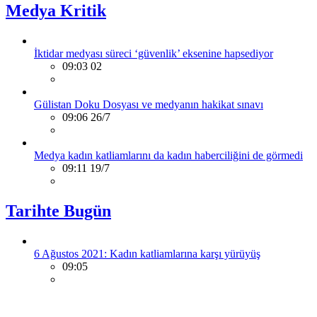
Medya Kritik
İktidar medyası süreci ‘güvenlik’ eksenine hapsediyor
09:03 02
Gülistan Doku Dosyası ve medyanın hakikat sınavı
09:06 26/7
Medya kadın katliamlarını da kadın haberciliğini de görmedi
09:11 19/7
Tarihte Bugün
6 Ağustos 2021: Kadın katliamlarına karşı yürüyüş
09:05