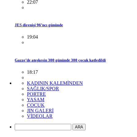
22:07
JES direnişi 96’ncı gününde
19:04
Gazze’de ateşkesin 300 gününde 300 çocuk katledildi
18:17
KADININ KALEMİNDEN
SAĞLIK/SPOR
PORTRE
YAŞAM
ÇOCUK
JIN GALERİ
VİDEOLAR
ARA