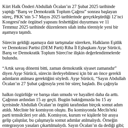
Kürt Halk Önderi Abdullah Öcalan’ın 27 Şubat 2025 tarihinde
yaptığı “Barış ve Demokratik Toplum Çağrısı” sonrası başlayan
süreç, PKK’nin 5-7 Mayıs 2025 tarihlerinde gerçekleştirdiği 12’nci
Kongresi’nde örgütsel yapısını feshettiğini duyurması ve 11
Temmuz 2025 tarihinde düzenlenen silah imha töreniyle yeni bir
aşamaya taşındı.
Sürecin geldiği aşamaya dair tartışmalar sürerken, Halkların Eşitlik
ve Demokrasi Partisi (DEM Parti) Riha İl Eşbaşkanı Ayşe Sürücü,
Barış ve Demokratik Toplum Süreci'ne ilişkin değerlendirmelerde
bulundu.
“Artık savaş dönemi bitti, zaman demokratik siyaset zamanıdır”
diyen Ayşe Sürücü, sürecin ilerleyebilmesi için bir an önce gerekli
adımların atılması gerektiğini söyledi. Ayşe Sürücü, “Sayın Abdullah
Öcalan’ın 27 Şubat çağrısıyla yeni bir süreç başladı. Bu
çağrıyla
halkın özgürlüğe ve barışa olan umudu ve hayalleri daha da arttı.
Çağrının ardından 15 ay geçti. Bugün baktığımızda bu 15 ay
içerisinde Abdullah Öcalan’ın örgütü tarafından birçok somut adım
atıldı. Mecliste bir komisyon oluştu. Bu komisyonda Meclis'teki
parti temsilcileri yer aldı. Komisyon, kurum ve kişilerle bir araya
gelip çalıştılar, bu çalışmayla somut adımlar atılmalıydı. Örneğin
entegrasyon yasaları çıkartılmalıydı. Sayın Öcalan’ın da dediği gibi;