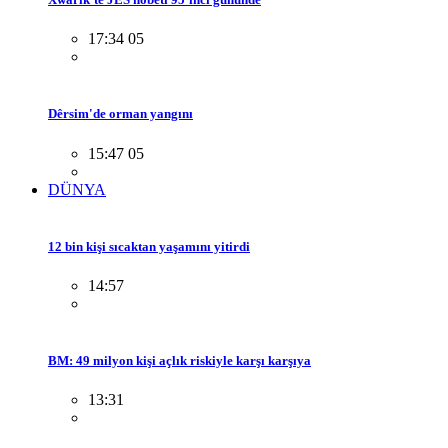
17:34 05
Dêrsim'de orman yangını
15:47 05
DÜNYA
12 bin kişi sıcaktan yaşamını yitirdi
14:57
BM: 49 milyon kişi açlık riskiyle karşı karşıya
13:31