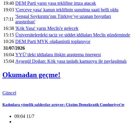
19:40
DEM Parti yarın yasa teklifine imza atacak
19:03
'Çerçeve yasa' kanun teklifinin sunulma saati belli oldu
'Şengal Soykırımı’nın Türkiye’ye uzanan boyutları
17:11
araştırılsın'
16:38
'Kök Yasa' yarın Meclis'e gelecek
15:15
Üniversitelerdeki taciz ve şiddet iddiaları Meclis gündeminde
10:26
DEM Parti MYK olağanüstü toplanıyor
31/07/2026
16:04
YYÜ’deki iddialara ilişkin araştırma önergesi
15:04
Ayşegül Doğan: Kök yasa taslağı kamuoyu ile paylaşılmalı
Okumadan geçme!
Güncel
Kadınlara yönelik saldırılar artıyor: Çözüm Demokratik Cumhuriyet'te
09:04 11/7