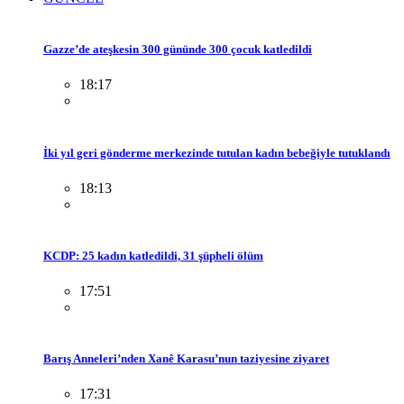
Gazze’de ateşkesin 300 gününde 300 çocuk katledildi
18:17
İki yıl geri gönderme merkezinde tutulan kadın bebeğiyle tutuklandı
18:13
KCDP: 25 kadın katledildi, 31 şüpheli ölüm
17:51
Barış Anneleri’nden Xanê Karasu’nun taziyesine ziyaret
17:31