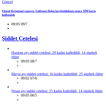
Güncel
Ulusal Kriminal raporu: Gülistan Doku kaybolduktan sonra SİM kartı
kullanıldı
09:05 09/7
Şiddet Çetelesi
Haziran ayı şiddet çetelesi: 29 kadın katledildi, 14 şüpheli
ölüm
09:05 08/7
Mayıs ayı şiddet çetelesi: 16 kadın katledildi, 25 şüpheli ölüm
09:02 07/6
Nisan ayı şiddet çetelesi: 25 kadın katledildi, 14 şüpheli ölüm
09:05 06/5