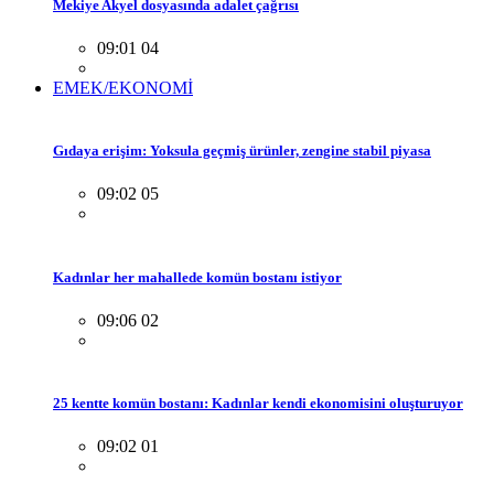
Mekiye Akyel dosyasında adalet çağrısı
09:01 04
EMEK/EKONOMİ
Gıdaya erişim: Yoksula geçmiş ürünler, zengine stabil piyasa
09:02 05
Kadınlar her mahallede komün bostanı istiyor
09:06 02
25 kentte komün bostanı: Kadınlar kendi ekonomisini oluşturuyor
09:02 01