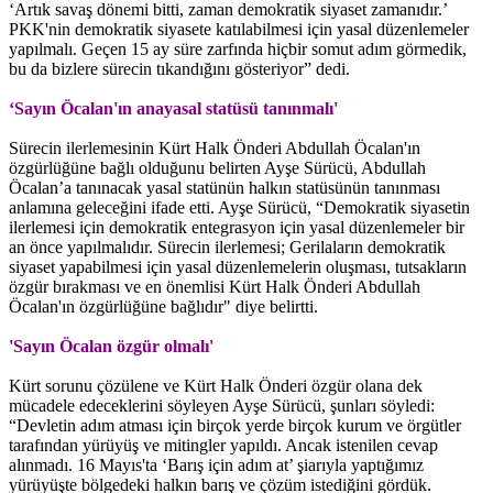
‘Artık savaş dönemi bitti, zaman demokratik siyaset zamanıdır.’
PKK'nin demokratik siyasete katılabilmesi için yasal düzenlemeler
yapılmalı. Geçen 15 ay süre zarfında hiçbir somut adım görmedik,
bu da bizlere sürecin tıkandığını gösteriyor” dedi.
‘Sayın Öcalan'ın anayasal statüsü tanınmalı'
Sürecin ilerlemesinin Kürt Halk Önderi Abdullah Öcalan'ın
özgürlüğüne bağlı olduğunu belirten Ayşe Sürücü, Abdullah
Öcalan’a tanınacak yasal statünün halkın statüsünün tanınması
anlamına geleceğini ifade etti. Ayşe Sürücü, “Demokratik siyasetin
ilerlemesi için demokratik entegrasyon için yasal düzenlemeler bir
an önce yapılmalıdır. Sürecin ilerlemesi; Gerilaların demokratik
siyaset yapabilmesi için yasal düzenlemelerin oluşması, tutsakların
özgür bırakması ve en önemlisi Kürt Halk Önderi Abdullah
Öcalan'ın özgürlüğüne bağlıdır" diye belirtti.
'Sayın Öcalan özgür olmalı'
Kürt sorunu çözülene ve Kürt Halk Önderi özgür olana dek
mücadele edeceklerini söyleyen Ayşe Sürücü, şunları söyledi:
“Devletin adım atması için birçok yerde birçok kurum ve örgütler
tarafından yürüyüş ve mitingler yapıldı. Ancak istenilen cevap
alınmadı. 16 Mayıs'ta ‘Barış için adım at’ şiarıyla yaptığımız
yürüyüşte bölgedeki halkın barış ve çözüm istediğini gördük.