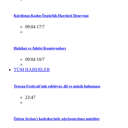
Kürdistan Kadın Özgürlük Hareketi Deneyimi
09:04 17/7
Hakikat ve Adalet Komisyonları
09:04 10/7
TÜM HABERLER
Tetwan Festivali’nde edebiyat, dil ve müzik buluşması
22:47
Özlem Arslan’ı katleden faile ağırlaştırılmış müebbet