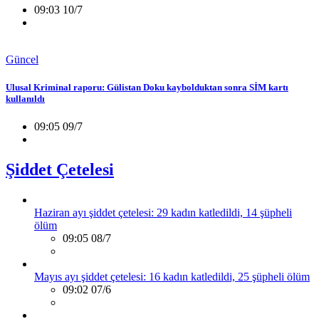
09:03 10/7
Güncel
Ulusal Kriminal raporu: Gülistan Doku kaybolduktan sonra SİM kartı
kullanıldı
09:05 09/7
Şiddet Çetelesi
Haziran ayı şiddet çetelesi: 29 kadın katledildi, 14 şüpheli
ölüm
09:05 08/7
Mayıs ayı şiddet çetelesi: 16 kadın katledildi, 25 şüpheli ölüm
09:02 07/6