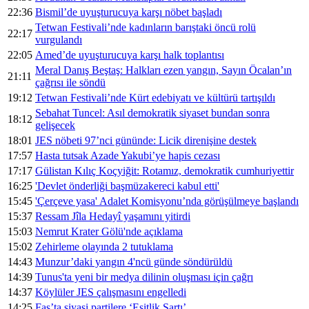
22:36
Bismil’de uyuşturucuya karşı nöbet başladı
Tetwan Festivali’nde kadınların barıştaki öncü rolü
22:17
vurgulandı
22:05
Amed’de uyuşturucuya karşı halk toplantısı
Meral Danış Beştaş: Halkları ezen yangın, Sayın Öcalan’ın
21:11
çağrısı ile söndü
19:12
Tetwan Festivali’nde Kürt edebiyatı ve kültürü tartışıldı
Sebahat Tuncel: Asıl demokratik siyaset bundan sonra
18:12
gelişecek
18:01
JES nöbeti 97’nci gününde: Licik direnişine destek
17:57
Hasta tutsak Azade Yakubi’ye hapis cezası
17:17
Gülistan Kılıç Koçyiğit: Rotamız, demokratik cumhuriyettir
16:25
'Devlet önderliği başmüzakereci kabul etti'
15:45
'Çerçeve yasa' Adalet Komisyonu’nda görüşülmeye başlandı
15:37
Ressam Jîla Hedayî yaşamını yitirdi
15:03
Nemrut Krater Gölü'nde açıklama
15:02
Zehirleme olayında 2 tutuklama
14:43
Munzur’daki yangın 4'ncü günde söndürüldü
14:39
Tunus'ta yeni bir medya dilinin oluşması için çağrı
14:37
Köylüler JES çalışmasını engelledi
14:25
Fas’ta siyasi partilere ‘Eşitlik Şartı’