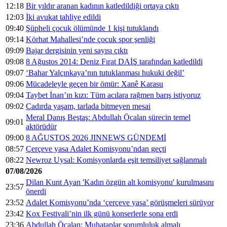
12:18
Bir yıldır aranan kadının katledildiği ortaya çıktı
12:03
İki avukat tahliye edildi
09:40
Şüpheli çocuk ölümünde 1 kişi tutuklandı
09:14
Körhat Mahallesi’nde çocuk spor şenliği
09:09
Bajar dergisinin yeni sayısı çıktı
09:08
8 Ağustos 2014: Deniz Fırat DAİŞ tarafından katledildi
09:07
‘Bahar Yalçınkaya’nın tutuklanması hukuki değil’
09:06
Mücadeleyle geçen bir ömür: Xanê Karasu
09:04
Taybet İnan’ın kızı: Tüm acılara rağmen barış istiyoruz
09:02
Çadırda yaşam, tarlada bitmeyen mesai
Meral Danış Beştaş: Abdullah Öcalan sürecin temel
09:01
aktörüdür
09:00
8 AĞUSTOS 2026 JINNEWS GÜNDEMİ
08:57
Çerçeve yasa Adalet Komisyonu’ndan geçti
08:22
Newroz Uysal: Komisyonlarda eşit temsiliyet sağlanmalı
07/08/2026
Dilan Kunt Ayan 'Kadın özgün alt komisyonu' kurulmasını
23:57
önerdi
23:52
Adalet Komisyonu’nda ‘çerçeve yasa’ görüşmeleri sürüyor
23:42
Kox Festivali’nin ilk günü konserlerle sona erdi
23:36
Abdullah Öcalan: Muhataplar sorumluluk almalı