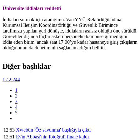
Üniversite iddiaları reddetti
İddiaları sormak için aradığımız Van YYÜ Rektörlüğü adına
Kurumsal İletişim Koordinatörlüğü ve Güvenlik Birimince
tarafımıza yapılan geri dönüşte, iddiaların asılsız olduğu öne sürüldü.
Görevliler dışında hiçbir askeri personelin kampüse girmediğini
iddia eden birim, ancak saat 17.00’ye kadar hastaneye giriş çıkışların
olduğu onun da denetiminin sağlanamadığını belirtti.
Diğer başlıklar
1
/ 2.244
1
2
3
4
5
12:53
Xwebûn 'Öz savunma' başlığıyla çıktı
12:51
Evîn Abbasî'nin fotoğrafı finale kaldı