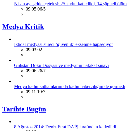
Nisan ayı şiddet çetelesi: 25 kadın katledildi, 14 şüpheli ölüm
09:05 06/5
Medya Kritik
İktidar medyası süreci ‘güvenlik’ eksenine hapsediyor
09:03 02
Gülistan Doku Dosyası ve medyanın hakikat sınavı
09:06 26/7
Medya kadın katliamlarını da kadın haberciliğini de görmedi
09:11 19/7
Tarihte Bugün
8 Ağustos 2014: Deniz Fırat DAİŞ tarafından katledildi