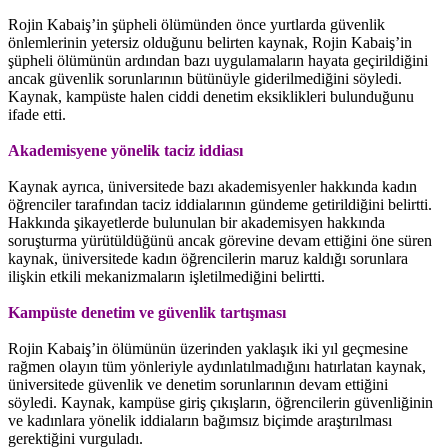
Rojin Kabaiş’in şüpheli ölümünden önce yurtlarda güvenlik
önlemlerinin yetersiz olduğunu belirten kaynak, Rojin Kabaiş’in
şüpheli ölümünün ardından bazı uygulamaların hayata geçirildiğini
ancak güvenlik sorunlarının bütünüyle giderilmediğini söyledi.
Kaynak, kampüste halen ciddi denetim eksiklikleri bulunduğunu
ifade etti.
Akademisyene yönelik taciz iddiası
Kaynak ayrıca, üniversitede bazı akademisyenler hakkında kadın
öğrenciler tarafından taciz iddialarının gündeme getirildiğini belirtti.
Hakkında şikayetlerde bulunulan bir akademisyen hakkında
soruşturma yürütüldüğünü ancak görevine devam ettiğini öne süren
kaynak, üniversitede kadın öğrencilerin maruz kaldığı sorunlara
ilişkin etkili mekanizmaların işletilmediğini belirtti.
Kampüste denetim ve güvenlik tartışması
Rojin Kabaiş’in ölümünün üzerinden yaklaşık iki yıl geçmesine
rağmen olayın tüm yönleriyle aydınlatılmadığını hatırlatan kaynak,
üniversitede güvenlik ve denetim sorunlarının devam ettiğini
söyledi. Kaynak, kampüse giriş çıkışların, öğrencilerin güvenliğinin
ve kadınlara yönelik iddiaların bağımsız biçimde araştırılması
gerektiğini vurguladı.