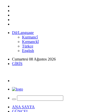
Dil/Language
Kurmancî
Kırmanckî
Türkçe
Englısh
Cumartesi 08 Ağustos 2026
GİRİŞ
ANA SAYFA
GÜNCEL