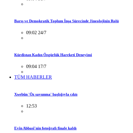
Barış ve Demokratik Toplum İnşa Sürecinde Jineolojînin Rolü
09:02 24/7
Kürdistan Kadın Özgürlük Hareketi Deneyimi
09:04 17/7
TÜM HABERLER
Xwebûn 'Öz savunma' başlığıyla çıktı
12:53
Evîn Abbasî'nin fotoğrafı finale kaldı