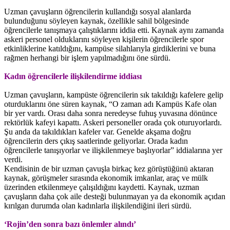
Uzman çavuşların öğrencilerin kullandığı sosyal alanlarda
bulunduğunu söyleyen kaynak, özellikle sahil bölgesinde
öğrencilerle tanışmaya çalıştıklarını iddia etti. Kaynak aynı zamanda
askeri personel olduklarını söyleyen kişilerin öğrencilerle spor
etkinliklerine katıldığını, kampüse silahlarıyla girdiklerini ve buna
rağmen herhangi bir işlem yapılmadığını öne sürdü.
Kadın öğrencilerle ilişkilendirme iddiası
Uzman çavuşların, kampüste öğrencilerin sık takıldığı kafelere gelip
oturduklarını öne süren kaynak, “O zaman adı Kampüs Kafe olan
bir yer vardı. Orası daha sonra neredeyse fuhuş yuvasına dönünce
rektörlük kafeyi kapattı. Askeri personeller orada çok oturuyorlardı.
Şu anda da takıldıkları kafeler var. Genelde akşama doğru
öğrencilerin ders çıkış saatlerinde geliyorlar. Orada kadın
öğrencilerle tanışıyorlar ve ilişkilenmeye başlıyorlar” iddialarına yer
verdi.
Kendisinin de bir uzman çavuşla birkaç kez görüştüğünü aktaran
kaynak, görüşmeler sırasında ekonomik imkanlar, araç ve mülk
üzerinden etkilenmeye çalışıldığını kaydetti. Kaynak, uzman
çavuşların daha çok aile desteği bulunmayan ya da ekonomik açıdan
kırılgan durumda olan kadınlarla ilişkilendiğini ileri sürdü.
‘Rojin’den sonra bazı önlemler alındı’