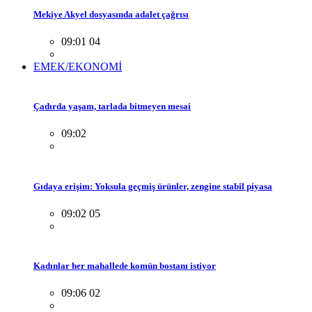
Mekiye Akyel dosyasında adalet çağrısı
09:01 04
EMEK/EKONOMİ
Çadırda yaşam, tarlada bitmeyen mesai
09:02
Gıdaya erişim: Yoksula geçmiş ürünler, zengine stabil piyasa
09:02 05
Kadınlar her mahallede komün bostanı istiyor
09:06 02