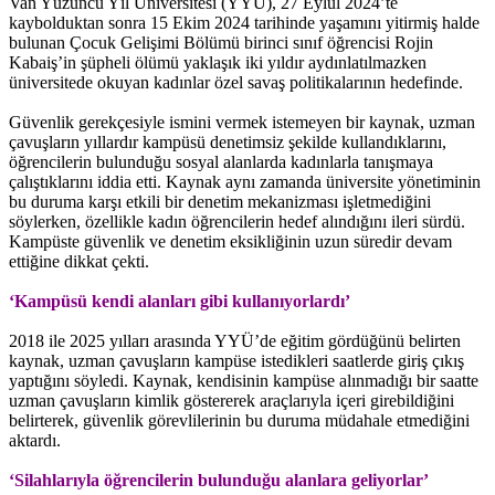
Van Yüzüncü Yıl Üniversitesi (YYÜ), 27 Eylül 2024’te
kaybolduktan sonra 15 Ekim 2024 tarihinde yaşamını yitirmiş halde
bulunan Çocuk Gelişimi Bölümü birinci sınıf öğrencisi Rojin
Kabaiş’in şüpheli ölümü yaklaşık iki yıldır aydınlatılmazken
üniversitede okuyan kadınlar özel savaş politikalarının hedefinde.
Güvenlik gerekçesiyle ismini vermek istemeyen bir kaynak, uzman
çavuşların yıllardır kampüsü denetimsiz şekilde kullandıklarını,
öğrencilerin bulunduğu sosyal alanlarda kadınlarla tanışmaya
çalıştıklarını iddia etti. Kaynak aynı zamanda üniversite yönetiminin
bu duruma karşı etkili bir denetim mekanizması işletmediğini
söylerken, özellikle kadın öğrencilerin hedef alındığını ileri sürdü.
Kampüste güvenlik ve denetim eksikliğinin uzun süredir devam
ettiğine dikkat çekti.
‘Kampüsü kendi alanları gibi kullanıyorlardı’
2018 ile 2025 yılları arasında YYÜ’de eğitim gördüğünü belirten
kaynak, uzman çavuşların kampüse istedikleri saatlerde giriş çıkış
yaptığını söyledi. Kaynak, kendisinin kampüse alınmadığı bir saatte
uzman çavuşların kimlik göstererek araçlarıyla içeri girebildiğini
belirterek, güvenlik görevlilerinin bu duruma müdahale etmediğini
aktardı.
‘Silahlarıyla öğrencilerin bulunduğu alanlara geliyorlar’