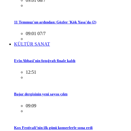
09:01 08/7
11 Temmuz'un ardından: Gözler 'Kök Yasa'da (2)
09:01 07/7
KÜLTÜR SANAT
Evîn Abbasî'nin fotoğrafı finale kaldı
12:51
Bajar dergisinin yeni sayısı çıktı
09:09
Kox Festivali’nin ilk günü konserlerle sona erdi