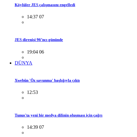
Köylüler JES çalışmasını engelledi
14:37 07
JES direnişi 96’ncı gününde
19:04 06
DÜNYA
Xwebûn 'Öz savunma' başlığıyla çıktı
12:53
Tunus'ta yeni bir medya dilinin oluşması için çağrı
14:39 07