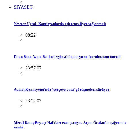
SİYASET
Newroz Uysal: Komisyonlarda eşit temsiliyet sağlanmalı
08:22
Dilan Kunt Ayan 'Kadın özgün alt komisyonu' kurulmasını önerdi
23:57 07
Adalet Komisyonu’nda ‘çerçeve yasa’ görüşmeleri sürüyor
23:52 07
Meral Danış Beştaş: Halkları ezen yangın, Sayın Öcalan’ın çağrısı ile
söndü