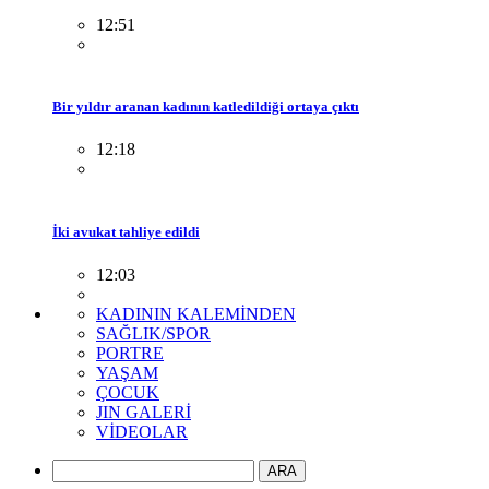
12:51
Bir yıldır aranan kadının katledildiği ortaya çıktı
12:18
İki avukat tahliye edildi
12:03
KADININ KALEMİNDEN
SAĞLIK/SPOR
PORTRE
YAŞAM
ÇOCUK
JIN GALERİ
VİDEOLAR
ARA