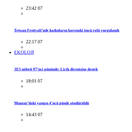
23:42 07
Tetwan Festivali’nde kadınların barıştaki öncü rolü vurgulandı
22:17 07
EKOLOJİ
JES nöbeti 97’nci gününde: Licik direnişine destek
18:01 07
Munzur’daki yangın 4'ncü günde söndürüldü
14:43 07