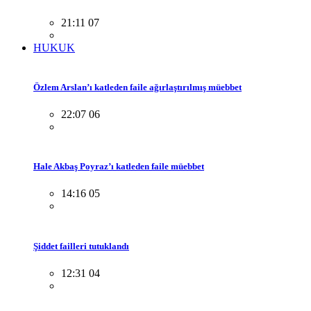
21:11 07
HUKUK
Özlem Arslan’ı katleden faile ağırlaştırılmış müebbet
22:07 06
Hale Akbaş Poyraz’ı katleden faile müebbet
14:16 05
Şiddet failleri tutuklandı
12:31 04