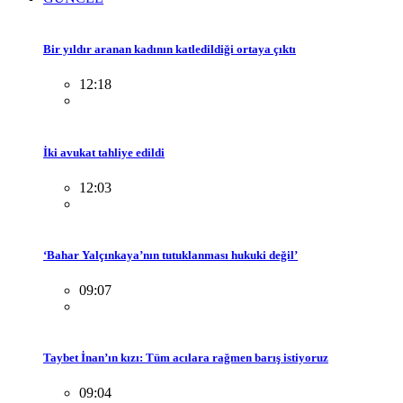
Bir yıldır aranan kadının katledildiği ortaya çıktı
12:18
İki avukat tahliye edildi
12:03
‘Bahar Yalçınkaya’nın tutuklanması hukuki değil’
09:07
Taybet İnan’ın kızı: Tüm acılara rağmen barış istiyoruz
09:04