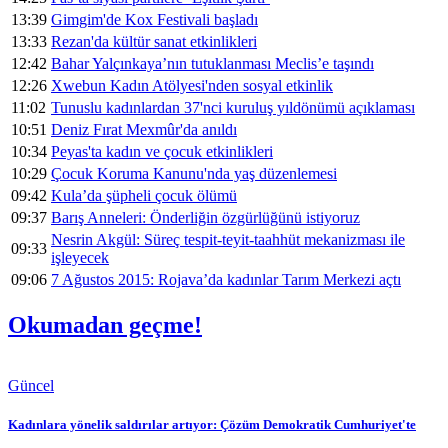
13:39
Gimgim'de Kox Festivali başladı
13:33
Rezan'da kültür sanat etkinlikleri
12:42
Bahar Yalçınkaya’nın tutuklanması Meclis’e taşındı
12:26
Xwebun Kadın Atölyesi'nden sosyal etkinlik
11:02
Tunuslu kadınlardan 37'nci kuruluş yıldönümü açıklaması
10:51
Deniz Fırat Mexmûr'da anıldı
10:34
Peyas'ta kadın ve çocuk etkinlikleri
10:29
Çocuk Koruma Kanunu'nda yaş düzenlemesi
09:42
Kula’da şüpheli çocuk ölümü
09:37
Barış Anneleri: Önderliğin özgürlüğünü istiyoruz
Nesrin Akgül: Süreç tespit-teyit-taahhüt mekanizması ile
09:33
işleyecek
09:06
7 Ağustos 2015: Rojava’da kadınlar Tarım Merkezi açtı
Okumadan geçme!
Güncel
Kadınlara yönelik saldırılar artıyor: Çözüm Demokratik Cumhuriyet'te