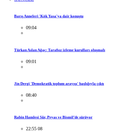
Barış Anneleri 'Kök Yasa'ya dair konuştu
09:04
Türkan Aslan Ağaç: Tarafsız izleme kurulları oluşmalı
09:01
Jin Dergi 'Demokratik toplum arayışı' başlığıyla çıktı
08:40
Rabin Hamlesi Sûr, Peyas ve Bismil’de sürüyor
22:55 08