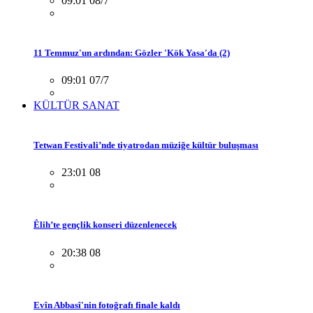
09:01 08/7
11 Temmuz'un ardından: Gözler 'Kök Yasa'da (2)
09:01 07/7
KÜLTÜR SANAT
Tetwan Festivali’nde tiyatrodan müziğe kültür buluşması
23:01 08
Êlih’te gençlik konseri düzenlenecek
20:38 08
Evîn Abbasî'nin fotoğrafı finale kaldı