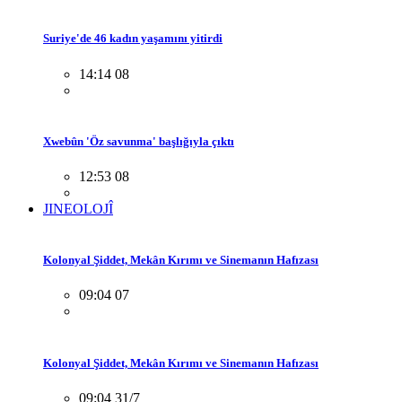
Suriye'de 46 kadın yaşamını yitirdi
14:14 08
Xwebûn 'Öz savunma' başlığıyla çıktı
12:53 08
JINEOLOJÎ
Kolonyal Şiddet, Mekân Kırımı ve Sinemanın Hafızası
09:04 07
Kolonyal Şiddet, Mekân Kırımı ve Sinemanın Hafızası
09:04 31/7