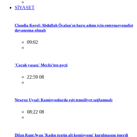
SİYASET
Claudia Korol: Abdullah Öcalan'ın barış adımı için enternasyonalist
dayanışma olmalı
09:02
'Çocuk yasası' Meclis’ten geçti
22:59 08
Newroz Uysal: Komisyonlarda eşit temsiliyet sağlanmalı
08:22 08
Dilan Kunt Ayan 'Kadın özgün alt komisyonu' kurulmasını önerdi