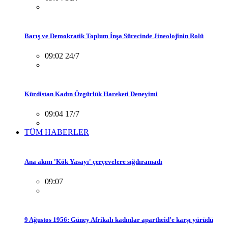
Barış ve Demokratik Toplum İnşa Sürecinde Jineolojînin Rolü
09:02 24/7
Kürdistan Kadın Özgürlük Hareketi Deneyimi
09:04 17/7
TÜM HABERLER
Ana akım 'Kök Yasayı' çerçevelere sığdıramadı
09:07
9 Ağustos 1956: Güney Afrikalı kadınlar apartheid’e karşı yürüdü