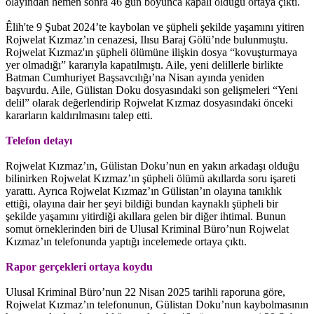
olayından hemen sonra 46 gün boyunca kapalı olduğu ortaya çıktı.
Êlih'te 9 Şubat 2024’te kaybolan ve şüpheli şekilde yaşamını yitiren
Rojwelat Kızmaz’ın cenazesi, Ilısu Baraj Gölü’nde bulunmuştu.
Rojwelat Kızmaz'ın şüpheli ölümüne ilişkin dosya “kovuşturmaya
yer olmadığı” kararıyla kapatılmıştı. Aile, yeni delillerle birlikte
Batman Cumhuriyet Başsavcılığı’na Nisan ayında yeniden
başvurdu. Aile, Gülistan Doku dosyasındaki son gelişmeleri “Yeni
delil” olarak değerlendirip Rojwelat Kızmaz dosyasındaki önceki
kararların kaldırılmasını talep etti.
Telefon detayı
Rojwelat Kızmaz’ın, Gülistan Doku’nun en yakın arkadaşı olduğu
bilinirken Rojwelat Kızmaz’ın şüpheli ölümü akıllarda soru işareti
yarattı. Ayrıca Rojwelat Kızmaz’ın Gülistan’ın olayına tanıklık
ettiği, olayına dair her şeyi bildiği bundan kaynaklı şüpheli bir
şekilde yaşamını yitirdiği akıllara gelen bir diğer ihtimal. Bunun
somut örneklerinden biri de Ulusal Kriminal Büro’nun Rojwelat
Kızmaz’ın telefonunda yaptığı incelemede ortaya çıktı.
Rapor gerçekleri ortaya koydu
Ulusal Kriminal Büro’nun 22 Nisan 2025 tarihli raporuna göre,
Rojwelat Kızmaz’ın telefonunun, Gülistan Doku’nun kaybolmasının