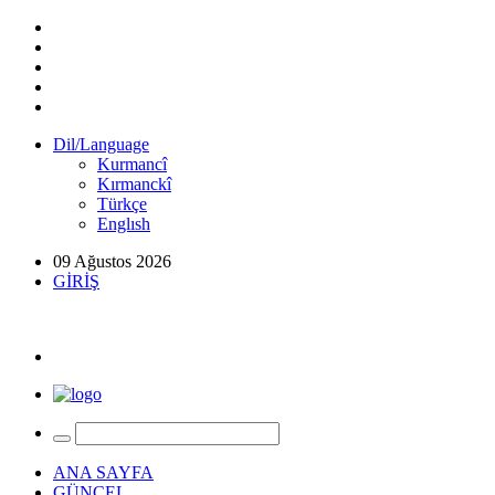
Dil/Language
Kurmancî
Kırmanckî
Türkçe
Englısh
09 Ağustos 2026
GİRİŞ
ANA SAYFA
GÜNCEL