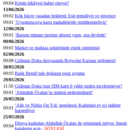
09:04
Kimin hikâyesi haber oluyor?
13/06/2026
09:02
Kök hücre yasadan beklenti: Eşit temsiliyet ve güvence
09:01
‘Uyuşturucuya karşı mahallelerde örgütlenmeliyiz’
12/06/2026
09:01
‘Barışın mimarı üzerine düşeni yaptı, sıra devlette’
09/06/2026
09:01
Market ve mağaza sektöründe emek sömürüsü
02/06/2026
09:08
Gülistan Doku dosyasında Rojwelat Kızmaz gelişmesi!
30/05/2026
09:05
Balık Bendi’nde doğanın eşsiz uyumu
29/05/2026
11:50
Gülistan Doku’nun SIM kartı 6 yıldır neden incelenmiyor?
09:01
‘Abdullah Öcalan’ın statüsü netleştirilmeli’
26/05/2026
‘Aile ve Nüfus On Yılı’ genelgesi: Kadınları ev içi şiddete
09:01
hapsediyor
25/05/2026
Dünya kadınları Abdullah Öcalan ile görüşmek istiyor: İmralı
09:04
kapılarını açın -
SÖYLEŞİ