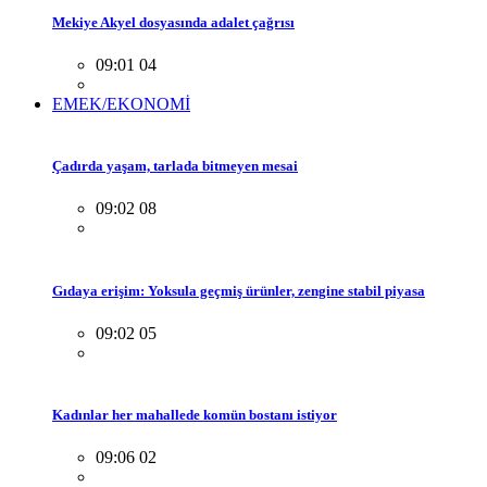
Mekiye Akyel dosyasında adalet çağrısı
09:01 04
EMEK/EKONOMİ
Çadırda yaşam, tarlada bitmeyen mesai
09:02 08
Gıdaya erişim: Yoksula geçmiş ürünler, zengine stabil piyasa
09:02 05
Kadınlar her mahallede komün bostanı istiyor
09:06 02