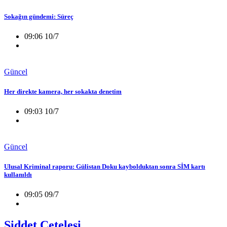
Sokağın gündemi: Süreç
09:06 10/7
Güncel
Her direkte kamera, her sokakta denetim
09:03 10/7
Güncel
Ulusal Kriminal raporu: Gülistan Doku kaybolduktan sonra SİM kartı
kullanıldı
09:05 09/7
Şiddet Çetelesi