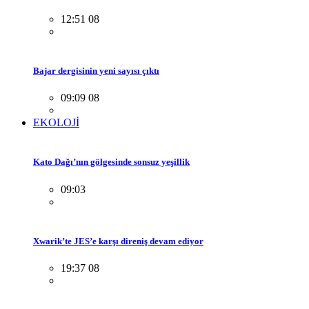
12:51 08
Bajar dergisinin yeni sayısı çıktı
09:09 08
EKOLOJİ
Kato Dağı’nın gölgesinde sonsuz yeşillik
09:03
Xwarik’te JES’e karşı direniş devam ediyor
19:37 08