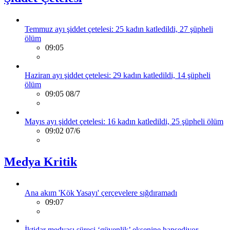
Temmuz ayı şiddet çetelesi: 25 kadın katledildi, 27 şüpheli
ölüm
09:05
Haziran ayı şiddet çetelesi: 29 kadın katledildi, 14 şüpheli
ölüm
09:05 08/7
Mayıs ayı şiddet çetelesi: 16 kadın katledildi, 25 şüpheli ölüm
09:02 07/6
Medya Kritik
Ana akım 'Kök Yasayı' çerçevelere sığdıramadı
09:07
İktidar medyası süreci ‘güvenlik’ eksenine hapsediyor