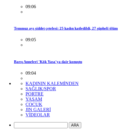
09:06
Temmuz ayı şiddet çetelesi: 25 kadın katledildi, 27 şüpheli ölüm
09:05
Barış Anneleri 'Kök Yasa'ya dair konuştu
09:04
KADININ KALEMİNDEN
SAĞLIK/SPOR
PORTRE
YAŞAM
ÇOCUK
JIN GALERİ
VİDEOLAR
ARA