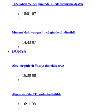
JES nöbeti 97’nci gününde: Licik direnişine destek
18:01 07
Munzur’daki yangın 4'ncü günde söndürüldü
14:43 07
DÜNYA
Alevi örgütleri: Yasayı destekliyoruz
16:30 08
Afganistan'da 231 kadın katledildi
16:11 08