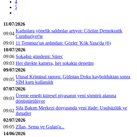
4
5
11/07/2026
Kadınlara yönelik saldırılar artıyor: Çözüm Demokratik
09:04
Cumhuriyet'te
09:01
11 Temmuz'un ardından: Gözler 'Kök Yasa'da (6)
10/07/2026
09:06
Sokağın gündemi: Süreç
09:03
Her direkte kamera, her sokakta denetim
09/07/2026
Ulusal Kriminal raporu: Gülistan Doku kaybolduktan sonra
09:05
SİM kartı kullanıldı
07/07/2026
Üreme emeği küresel piyasanın yeni sömürü alanına
09:03
dönüştürülüyor
Şifa Bakım Merkezi dosyasında yeni ifade: Usulsüzlük ve
09:02
ihmaller
02/07/2026
09:05
Zîlan, Sema ve Gulan'a...
14/06/2026