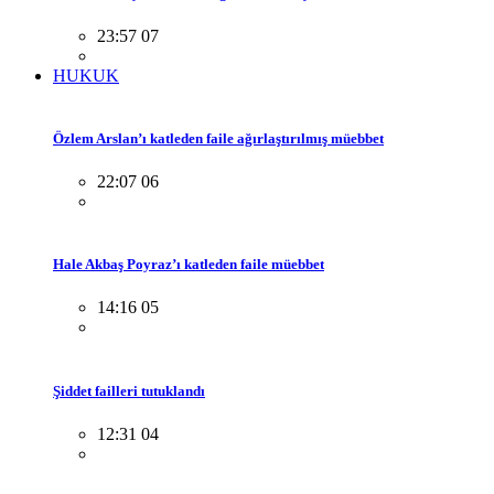
23:57 07
HUKUK
Özlem Arslan’ı katleden faile ağırlaştırılmış müebbet
22:07 06
Hale Akbaş Poyraz’ı katleden faile müebbet
14:16 05
Şiddet failleri tutuklandı
12:31 04