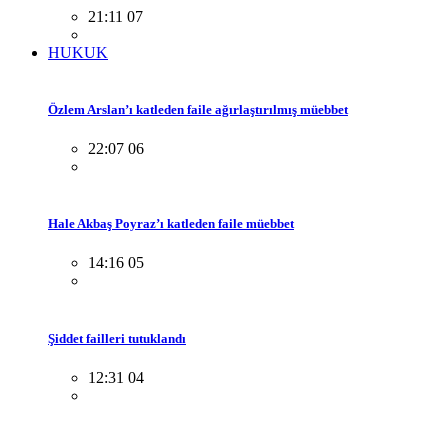
21:11 07
HUKUK
Özlem Arslan’ı katleden faile ağırlaştırılmış müebbet
22:07 06
Hale Akbaş Poyraz’ı katleden faile müebbet
14:16 05
Şiddet failleri tutuklandı
12:31 04