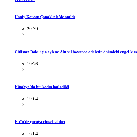
Haniy Karasu Çanakkale’de anıldı
20:39
Gülistan Doku için eylem: Altı yıl boyunca adaletin önündeki engel ki
19:26
Kütahya'da bir kadın katledildi
19:04
Efrîn'de çocuğa cinsel saldırı
16:04