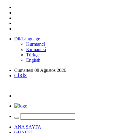
Dil/Language
Kurmancî
Kırmanckî
Türkçe
Englısh
Cumartesi 08 Ağustos 2026
GİRİŞ
ANA SAYFA
GÜNCEL