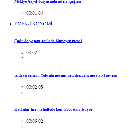
Mekiye Akyel dosyasında adalet çağrısı
09:01 04
EMEK/EKONOMİ
Çadırda yaşam, tarlada bitmeyen mesai
09:02
Gıdaya erişim: Yoksula geçmiş ürünler, zengine stabil piyasa
09:02 05
Kadınlar her mahallede komün bostanı istiyor
09:06 02