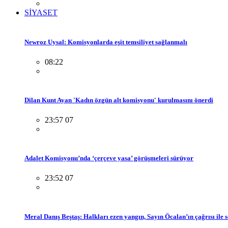
SİYASET
Newroz Uysal: Komisyonlarda eşit temsiliyet sağlanmalı
08:22
Dilan Kunt Ayan 'Kadın özgün alt komisyonu' kurulmasını önerdi
23:57 07
Adalet Komisyonu’nda ‘çerçeve yasa’ görüşmeleri sürüyor
23:52 07
Meral Danış Beştaş: Halkları ezen yangın, Sayın Öcalan’ın çağrısı ile 