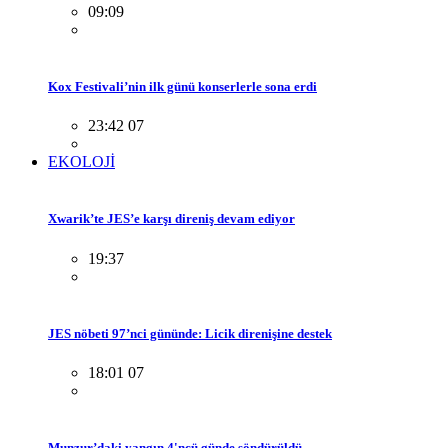
09:09
Kox Festivali’nin ilk günü konserlerle sona erdi
23:42 07
EKOLOJİ
Xwarik’te JES’e karşı direniş devam ediyor
19:37
JES nöbeti 97’nci gününde: Licik direnişine destek
18:01 07
Munzur’daki yangın 4'ncü günde söndürüldü