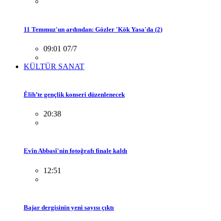
11 Temmuz'un ardından: Gözler 'Kök Yasa'da (2)
09:01 07/7
KÜLTÜR SANAT
Êlih’te gençlik konseri düzenlenecek
20:38
Evîn Abbasî'nin fotoğrafı finale kaldı
12:51
Bajar dergisinin yeni sayısı çıktı