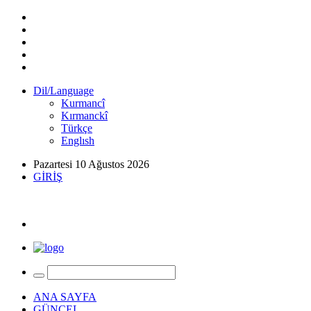
Dil/Language
Kurmancî
Kırmanckî
Türkçe
Englısh
Pazartesi 10 Ağustos 2026
GİRİŞ
ANA SAYFA
GÜNCEL