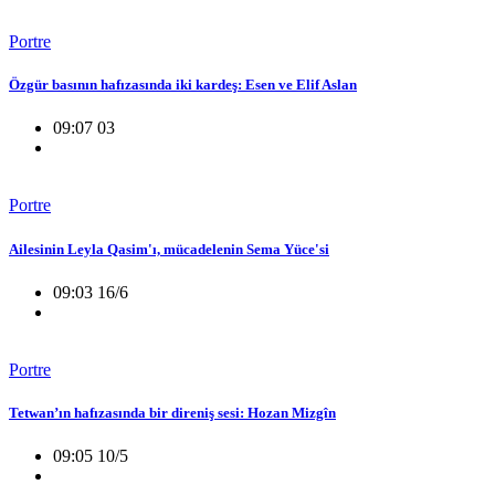
Portre
Özgür basının hafızasında iki kardeş: Esen ve Elif Aslan
09:07 03
Portre
Ailesinin Leyla Qasim'ı, mücadelenin Sema Yüce'si
09:03 16/6
Portre
Tetwan’ın hafızasında bir direniş sesi: Hozan Mizgîn
09:05 10/5