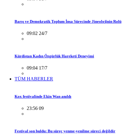
Barış ve Demokratik Toplum İnşa Sürecinde Jineolojînin Rolü
09:02 24/7
Kürdistan Kadın Özgürlük Hareketi Deneyimi
09:04 17/7
TÜM HABERLER
Kox festivalinde Ekin Wan anıldı
23:56 09
Festival son buldu: Bu süreç yenme-yenilme süreci değildir