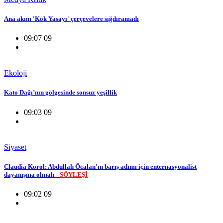
Ana akım 'Kök Yasayı' çerçevelere sığdıramadı
09:07 09
Ekoloji
Kato Dağı’nın gölgesinde sonsuz yeşillik
09:03 09
Siyaset
Claudia Korol: Abdullah Öcalan'ın barış adımı için enternasyonalist
dayanışma olmalı -
SÖYLEŞİ
09:02 09