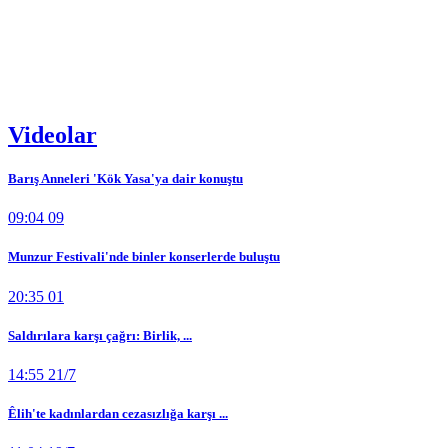
Videolar
Barış Anneleri 'Kök Yasa'ya dair konuştu
09:04 09
Munzur Festivali'nde binler konserlerde buluştu
20:35 01
Saldırılara karşı çağrı: Birlik, ...
14:55 21/7
Êlih'te kadınlardan cezasızlığa karşı ...