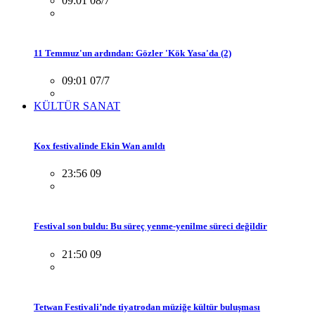
09:01 08/7
11 Temmuz'un ardından: Gözler 'Kök Yasa'da (2)
09:01 07/7
KÜLTÜR SANAT
Kox festivalinde Ekin Wan anıldı
23:56 09
Festival son buldu: Bu süreç yenme-yenilme süreci değildir
21:50 09
Tetwan Festivali’nde tiyatrodan müziğe kültür buluşması