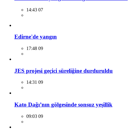
14:43 07
Edirne'de yangın
17:48 09
JES projesi geçici süreliğine durduruldu
14:31 09
Kato Dağı’nın gölgesinde sonsuz yeşillik
09:03 09