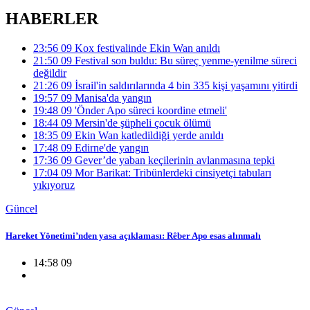
HABERLER
23:56 09
Kox festivalinde Ekin Wan anıldı
21:50 09
Festival son buldu: Bu süreç yenme-yenilme süreci
değildir
21:26 09
İsrail'in saldırılarında 4 bin 335 kişi yaşamını yitirdi
19:57 09
Manisa'da yangın
19:48 09
'Önder Apo süreci koordine etmeli'
18:44 09
Mersin'de şüpheli çocuk ölümü
18:35 09
Ekin Wan katledildiği yerde anıldı
17:48 09
Edirne'de yangın
17:36 09
Gever’de yaban keçilerinin avlanmasına tepki
17:04 09
Mor Barikat: Tribünlerdeki cinsiyetçi tabuları
yıkıyoruz
Güncel
Hareket Yönetimi’nden yasa açıklaması: Rêber Apo esas alınmalı
14:58 09