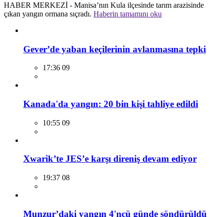
HABER MERKEZİ - Manisa’nın Kula ilçesinde tarım arazisinde
çıkan yangın ormana sıçradı.
Haberin tamamını oku
Gever’de yaban keçilerinin avlanmasına tepki
17:36 09
Kanada'da yangın: 20 bin kişi tahliye edildi
10:55 09
Xwarik’te JES’e karşı direniş devam ediyor
19:37 08
Munzur’daki yangın 4'ncü günde söndürüldü