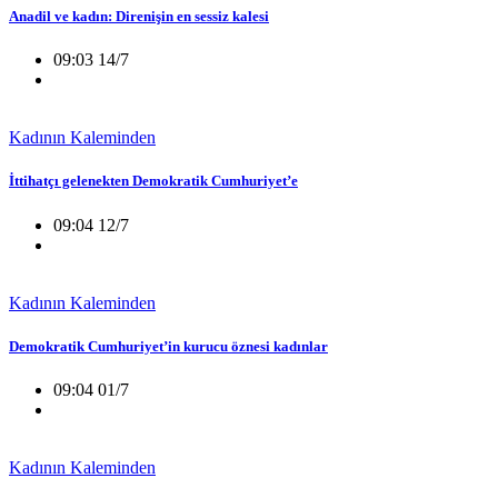
Anadil ve kadın: Direnişin en sessiz kalesi
09:03 14/7
Kadının Kaleminden
İttihatçı gelenekten Demokratik Cumhuriyet’e
09:04 12/7
Kadının Kaleminden
Demokratik Cumhuriyet’in kurucu öznesi kadınlar
09:04 01/7
Kadının Kaleminden