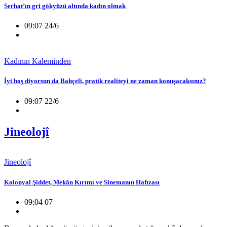
Serhat’ın gri gökyüzü altında kadın olmak
09:07 24/6
Kadının Kaleminden
İyi hoş diyorsun da Bahçeli, pratik realiteyi ne zaman konuşacaksınız?
09:07 22/6
Jineolojî
Jineolojî
Kolonyal Şiddet, Mekân Kırımı ve Sinemanın Hafızası
09:04 07