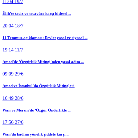
11:04 19/7
Êlih’te taciz ve tecavüze karşı kitlesel ...
20:04 18/7
11 Temmuz açıklaması: Devlet yasal ve siyasal ...
19:14 11/7
Amed’de ’Özgürlük Mitingi'nden yasal adım ...
09:09 29/6
Amed ve İstanbul'da Özgürlük Mitingleri
16:49 28/6
Wan ve Mersin'de ‘Özgür Önderlikle ...
17:56 27/6
Wan’da kadına yönelik şiddete karşı ...