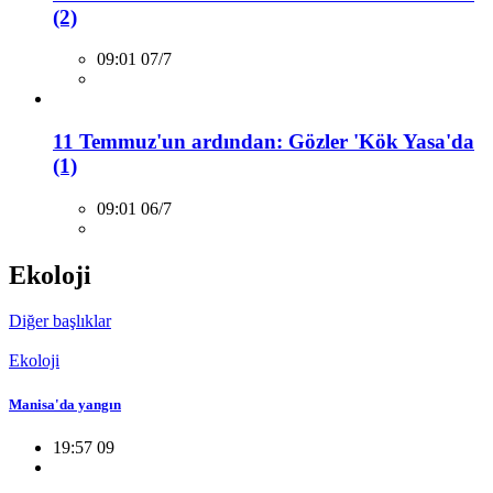
(2)
09:01 07/7
11 Temmuz'un ardından: Gözler 'Kök Yasa'da
(1)
09:01 06/7
Ekoloji
Diğer başlıklar
Ekoloji
Manisa'da yangın
19:57 09