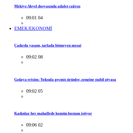
Mekiye Akyel dosyasında adalet çağrısı
09:01 04
EMEK/EKONOMİ
Çadırda yaşam, tarlada bitmeyen mesai
09:02 08
Gıdaya erişim: Yoksula geçmiş ürünler, zengine stabil piyasa
09:02 05
Kadınlar her mahallede komün bostanı istiyor
09:06 02