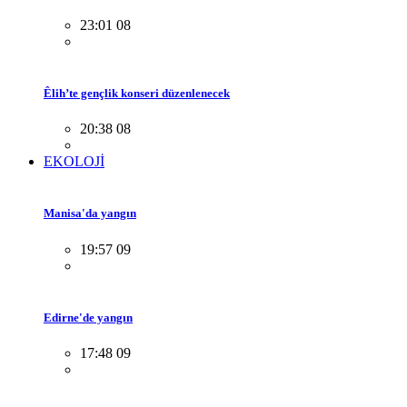
23:01 08
Êlih’te gençlik konseri düzenlenecek
20:38 08
EKOLOJİ
Manisa'da yangın
19:57 09
Edirne'de yangın
17:48 09