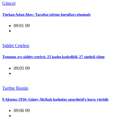
Güncel
Türkan Aslan Ağaç: Tarafsız izleme kurulları oluşmalı
09:01 09
Şiddet Çetelesi
Temmuz ayı şiddet çetelesi: 25 kadın katledildi, 27 şüpheli ölüm
09:05 09
Tarihte Bugün
9 Ağustos 1956: Güney Afrikalı kadınlar apartheid’e karşı yürüdü
09:06 09