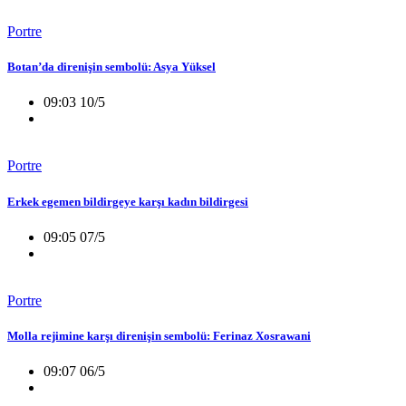
Portre
Botan’da direnişin sembolü: Asya Yüksel
09:03 10/5
Portre
Erkek egemen bildirgeye karşı kadın bildirgesi
09:05 07/5
Portre
Molla rejimine karşı direnişin sembolü: Ferinaz Xosrawani
09:07 06/5