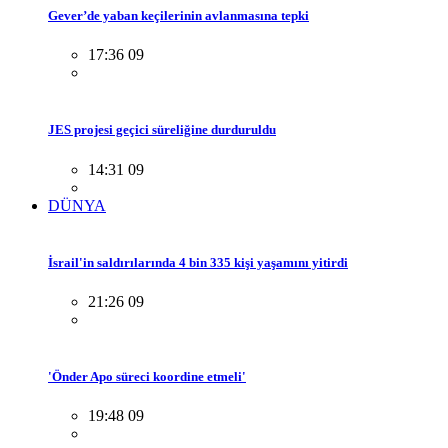
Gever’de yaban keçilerinin avlanmasına tepki
17:36 09
JES projesi geçici süreliğine durduruldu
14:31 09
DÜNYA
İsrail'in saldırılarında 4 bin 335 kişi yaşamını yitirdi
21:26 09
'Önder Apo süreci koordine etmeli'
19:48 09