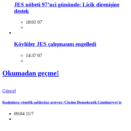
JES nöbeti 97’nci gününde: Licik direnişine
destek
18:01 07
Köylüler JES çalışmasını engelledi
14:37 07
Okumadan geçme!
Güncel
Kadınlara yönelik saldırılar artıyor: Çözüm Demokratik Cumhuriyet'te
09:04 11/7