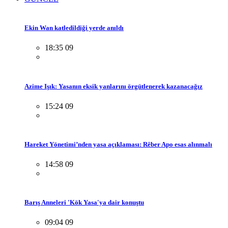
Ekin Wan katledildiği yerde anıldı
18:35 09
Azime Işık: Yasanın eksik yanlarını örgütlenerek kazanacağız
15:24 09
Hareket Yönetimi’nden yasa açıklaması: Rêber Apo esas alınmalı
14:58 09
Barış Anneleri 'Kök Yasa'ya dair konuştu
09:04 09