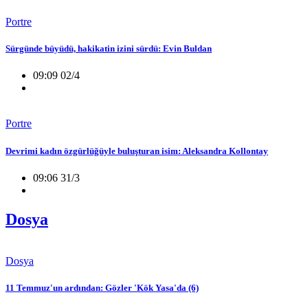
Portre
Sürgünde büyüdü, hakikatin izini sürdü: Evin Buldan
09:09 02/4
Portre
Devrimi kadın özgürlüğüyle buluşturan isim: Aleksandra Kollontay
09:06 31/3
Dosya
Dosya
11 Temmuz'un ardından: Gözler 'Kök Yasa'da (6)