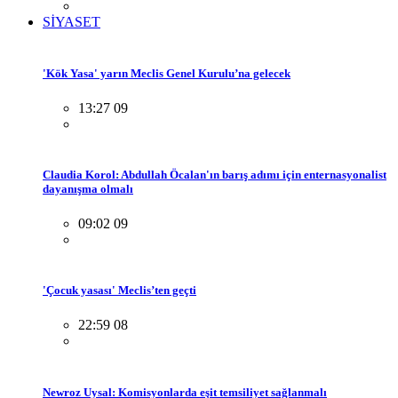
SİYASET
'Kök Yasa' yarın Meclis Genel Kurulu’na gelecek
13:27 09
Claudia Korol: Abdullah Öcalan'ın barış adımı için enternasyonalist
dayanışma olmalı
09:02 09
'Çocuk yasası' Meclis’ten geçti
22:59 08
Newroz Uysal: Komisyonlarda eşit temsiliyet sağlanmalı