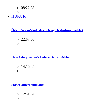
08:22 08
HUKUK
Özlem Arslan’ı katleden faile ağırlaştırılmış müebbet
22:07 06
Hale Akbaş Poyraz’ı katleden faile müebbet
14:16 05
Şiddet failleri tutuklandı
12:31 04