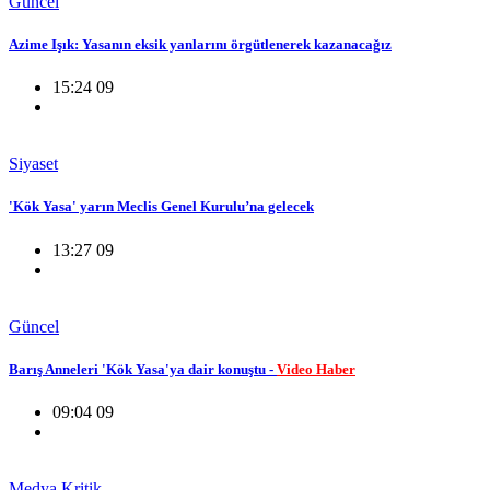
Güncel
Azime Işık: Yasanın eksik yanlarını örgütlenerek kazanacağız
15:24 09
Siyaset
'Kök Yasa' yarın Meclis Genel Kurulu’na gelecek
13:27 09
Güncel
Barış Anneleri 'Kök Yasa'ya dair konuştu -
Video Haber
09:04 09
Medya Kritik