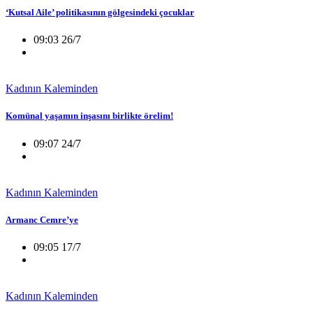
‘Kutsal Aile’ politikasının gölgesindeki çocuklar
09:03 26/7
Kadının Kaleminden
Komünal yaşamın inşasını birlikte örelim!
09:07 24/7
Kadının Kaleminden
Armanc Cemre’ye
09:05 17/7
Kadının Kaleminden