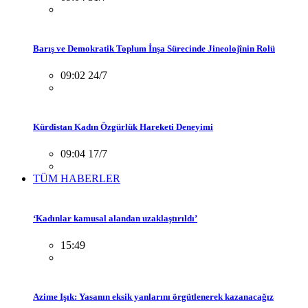
Barış ve Demokratik Toplum İnşa Sürecinde Jineolojînin Rolü
09:02 24/7
Kürdistan Kadın Özgürlük Hareketi Deneyimi
09:04 17/7
TÜM HABERLER
‘Kadınlar kamusal alandan uzaklaştırıldı’
15:49
Azime Işık: Yasanın eksik yanlarını örgütlenerek kazanacağız