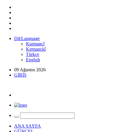
Dil/Language
Kurmancî
Kırmanckî
Türkçe
Englısh
09 Ağustos 2026
GİRİŞ
ANA SAYFA
GÜNCEL