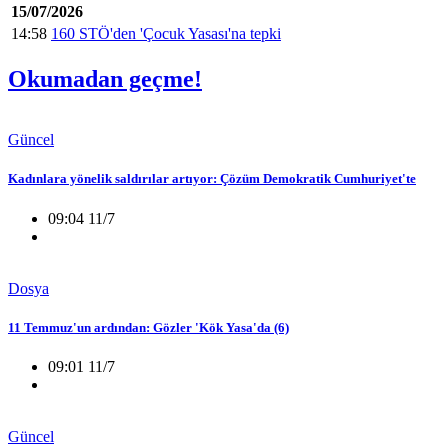
15/07/2026
14:58
160 STÖ'den 'Çocuk Yasası'na tepki
Okumadan geçme!
Güncel
Kadınlara yönelik saldırılar artıyor: Çözüm Demokratik Cumhuriyet'te
09:04 11/7
Dosya
11 Temmuz'un ardından: Gözler 'Kök Yasa'da (6)
09:01 11/7
Güncel