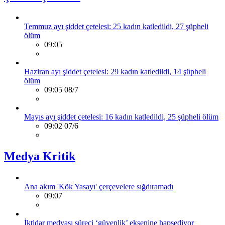
Temmuz ayı şiddet çetelesi: 25 kadın katledildi, 27 şüpheli
ölüm
09:05
Haziran ayı şiddet çetelesi: 29 kadın katledildi, 14 şüpheli
ölüm
09:05 08/7
Mayıs ayı şiddet çetelesi: 16 kadın katledildi, 25 şüpheli ölüm
09:02 07/6
Medya Kritik
Ana akım 'Kök Yasayı' çerçevelere sığdıramadı
09:07
İktidar medyası süreci ‘güvenlik’ eksenine hapsediyor