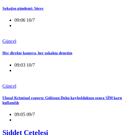
Sokağın gündemi: Süreç
09:06 10/7
Güncel
Her direkte kamera, her sokakta denetim
09:03 10/7
Güncel
Ulusal Kriminal raporu: Gülistan Doku kaybolduktan sonra SİM kartı
kullanıldı
09:05 09/7
Şiddet Çetelesi