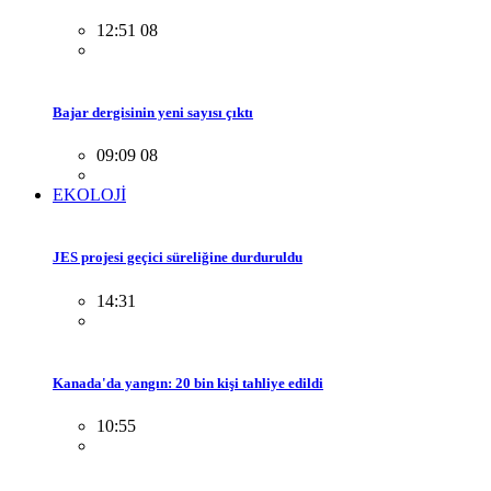
12:51 08
Bajar dergisinin yeni sayısı çıktı
09:09 08
EKOLOJİ
JES projesi geçici süreliğine durduruldu
14:31
Kanada'da yangın: 20 bin kişi tahliye edildi
10:55