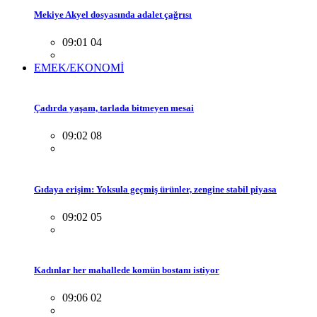
Mekiye Akyel dosyasında adalet çağrısı
09:01 04
EMEK/EKONOMİ
Çadırda yaşam, tarlada bitmeyen mesai
09:02 08
Gıdaya erişim: Yoksula geçmiş ürünler, zengine stabil piyasa
09:02 05
Kadınlar her mahallede komün bostanı istiyor
09:06 02