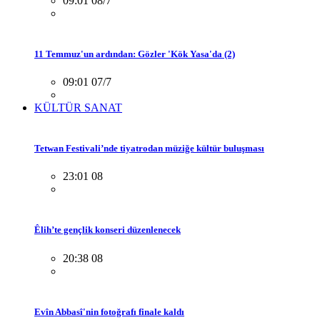
09:01 08/7
11 Temmuz'un ardından: Gözler 'Kök Yasa'da (2)
09:01 07/7
KÜLTÜR SANAT
Tetwan Festivali’nde tiyatrodan müziğe kültür buluşması
23:01 08
Êlih’te gençlik konseri düzenlenecek
20:38 08
Evîn Abbasî'nin fotoğrafı finale kaldı