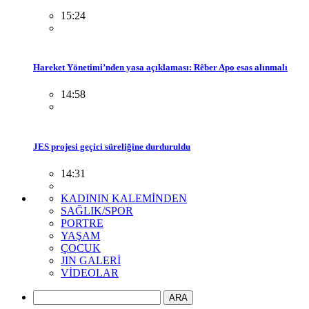
15:24
Hareket Yönetimi’nden yasa açıklaması: Rêber Apo esas alınmalı
14:58
JES projesi geçici süreliğine durduruldu
14:31
KADININ KALEMİNDEN
SAĞLIK/SPOR
PORTRE
YAŞAM
ÇOCUK
JIN GALERİ
VİDEOLAR
ARA