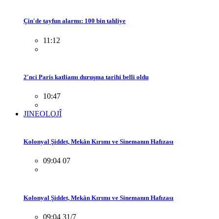
Çin'de tayfun alarmı: 100 bin tahliye
11:12
2'nci Paris katliamı duruşma tarihi belli oldu
10:47
JINEOLOJÎ
Kolonyal Şiddet, Mekân Kırımı ve Sinemanın Hafızası
09:04 07
Kolonyal Şiddet, Mekân Kırımı ve Sinemanın Hafızası
09:04 31/7