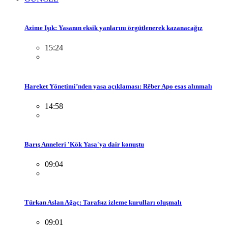
Azime Işık: Yasanın eksik yanlarını örgütlenerek kazanacağız
15:24
Hareket Yönetimi’nden yasa açıklaması: Rêber Apo esas alınmalı
14:58
Barış Anneleri 'Kök Yasa'ya dair konuştu
09:04
Türkan Aslan Ağaç: Tarafsız izleme kurulları oluşmalı
09:01