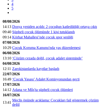
4
5
08/08/2026
14:13
Dosya yeniden açıldı: 2 çocuğun katledildiği ortaya çıktı
09:40
Şüpheli çocuk ölümünde 1 kişi tutuklandı
09:14
Körhat Mahallesi’nde çocuk spor şenliği
07/08/2026
10:29
Çocuk Koruma Kanunu'nda yaş düzenlemesi
06/08/2026
13:10
‘Çözüm cezada değil, çocuk adalet sisteminde’
04/08/2026
12:11
Zarokistanlarda kayıtlar başladı
22/07/2026
16:49
‘Çocuk Yasası’ Adalet Komisyonundan geçti
17/07/2026
14:12
Adana ve Mûş'ta şüpheli çocuk ölümleri
16/07/2026
Meclis önünde açıklama: Çocukları fail göstermek çözüm
13:41
değil