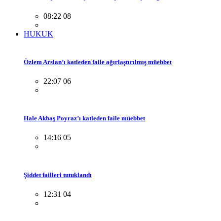
08:22 08
HUKUK
Özlem Arslan’ı katleden faile ağırlaştırılmış müebbet
22:07 06
Hale Akbaş Poyraz’ı katleden faile müebbet
14:16 05
Şiddet failleri tutuklandı
12:31 04