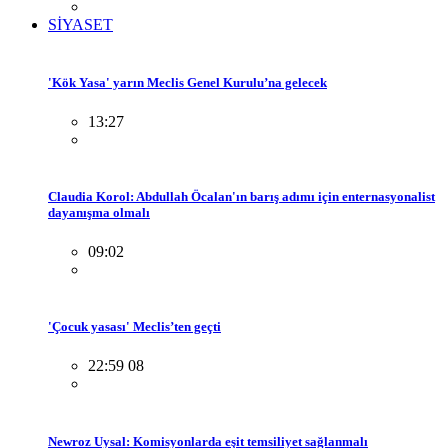
SİYASET
'Kök Yasa' yarın Meclis Genel Kurulu’na gelecek
13:27
Claudia Korol: Abdullah Öcalan'ın barış adımı için enternasyonalist
dayanışma olmalı
09:02
'Çocuk yasası' Meclis’ten geçti
22:59 08
Newroz Uysal: Komisyonlarda eşit temsiliyet sağlanmalı