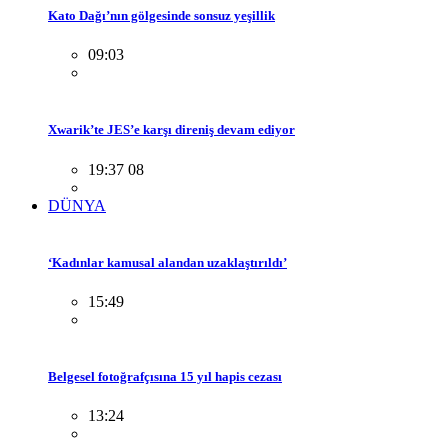
Kato Dağı’nın gölgesinde sonsuz yeşillik
09:03
Xwarik’te JES’e karşı direniş devam ediyor
19:37 08
DÜNYA
‘Kadınlar kamusal alandan uzaklaştırıldı’
15:49
Belgesel fotoğrafçısına 15 yıl hapis cezası
13:24