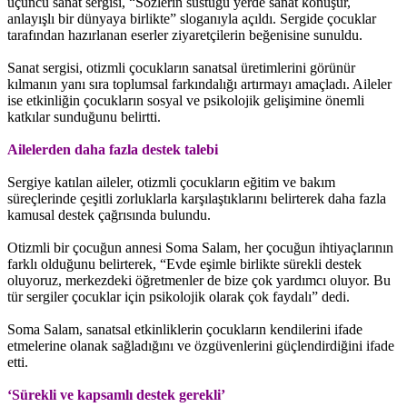
üçüncü sanat sergisi, “Sözlerin sustuğu yerde sanat konuşur,
anlayışlı bir dünyaya birlikte” sloganıyla açıldı. Sergide çocuklar
tarafından hazırlanan eserler ziyaretçilerin beğenisine sunuldu.
Sanat sergisi, otizmli çocukların sanatsal üretimlerini görünür
kılmanın yanı sıra toplumsal farkındalığı artırmayı amaçladı. Aileler
ise etkinliğin çocukların sosyal ve psikolojik gelişimine önemli
katkılar sunduğunu belirtti.
Ailelerden daha fazla destek talebi
Sergiye katılan aileler, otizmli çocukların eğitim ve bakım
süreçlerinde çeşitli zorluklarla karşılaştıklarını belirterek daha fazla
kamusal destek çağrısında bulundu.
Otizmli bir çocuğun annesi Soma Salam, her çocuğun ihtiyaçlarının
farklı olduğunu belirterek, “Evde eşimle birlikte sürekli destek
oluyoruz, merkezdeki öğretmenler de bize çok yardımcı oluyor. Bu
tür sergiler çocuklar için psikolojik olarak çok faydalı” dedi.
Soma Salam, sanatsal etkinliklerin çocukların kendilerini ifade
etmelerine olanak sağladığını ve özgüvenlerini güçlendirdiğini ifade
etti.
‘Sürekli ve kapsamlı destek gerekli’