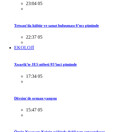
23:04 05
Tetwan’da kültür ve sanat buluşması 6’ncı gününde
22:37 05
EKOLOJİ
Xwarik’te JES nöbeti 95’inci gününde
17:34 05
Dêrsim'de orman yangını
15:47 05
Ömür Yaşayan: Krizin eşiğinde değil tam ortasındayız