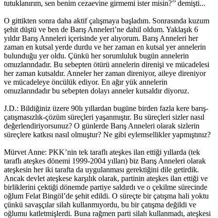
tutuklanırım, sen benim cezaevine girmemi ister misin?’’ demişti...
O gittikten sonra daha aktif çalışmaya başladım. Sonrasında kuzum
şehit düştü ve ben de Barış Anneleri’ne dahil oldum. Yaklaşık 6
yıldır Barış Anneleri içerisinde yer alıyorum. Barış Anneleri her
zaman en kutsal yerde durdu ve her zaman en kutsal yer annelerin
bulunduğu yer oldu. Çünkü her sorumluluk bugün annelerin
omuzlarındadır. Bu sebepten ötürü annelerin direnişi ve mücadelesi
her zaman kutsaldır. Anneler her zaman direniyor, aileye direniyor
ve mücadeleye öncülük ediyor. En ağır yük annelerin
omuzlarındadır bu sebepten dolayı anneler kutsaldır diyoruz.
J.D.: Bildiğiniz üzere 90lı yıllardan bugüne birden fazla kere barış-
çatışmasızlık-çözüm süreçleri yaşanmıştır. Bu süreçleri sizler nasıl
değerlendiriyorsunuz? O günlerde Barış Anneleri olarak sizlerin
süreçlere katkısı nasıl olmuştur? Ne gibi eylemsellikler yapmıştınız?
Mürvet Anne: PKK’nin tek taraflı ateşkes ilan ettiği yıllarda (tek
taraflı ateşkes dönemi 1999-2004 yılları) biz Barış Anneleri olarak
ateşkesin her iki tarafta da uygulanması gerektiğini dile getirdik.
Ancak devlet ateşkese karşılık olarak, partinin ateşkes ilan ettiği ve
birliklerini çektiği dönemde partiye saldırdı ve o çekilme sürecinde
oğlum Felat Bingöl’de şehit edildi. O süreçte bir çatışma hali yoktu
çünkü savaşçılar silah kullanmıyordu, bu bir çatışma değildi ve
oğlumu katletmişlerdi. Buna rağmen parti silah kullanmadı, ateşkesi