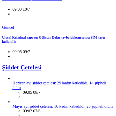
09:03 10/7
Güncel
Ulusal Kriminal raporu: Gülistan Doku kaybolduktan sonra SİM kartı
kullanıldı
09:05 09/7
Şiddet Çetelesi
Haziran ayı şiddet çetelesi: 29 kadın katledildi, 14 şüpheli
ölüm
09:05 08/7
Mayıs ayı şiddet çetelesi: 16 kadın katledildi, 25 şüpheli ölüm
09:02 07/6