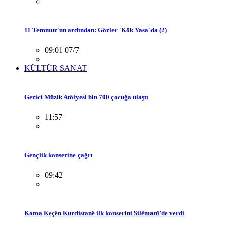
11 Temmuz'un ardından: Gözler 'Kök Yasa'da (2)
09:01 07/7
KÜLTÜR SANAT
Gezici Müzik Atölyesi bin 700 çocuğa ulaştı
11:57
Gençlik konserine çağrı
09:42
Koma Keçên Kurdistanê ilk konserini Silêmanî’de verdi