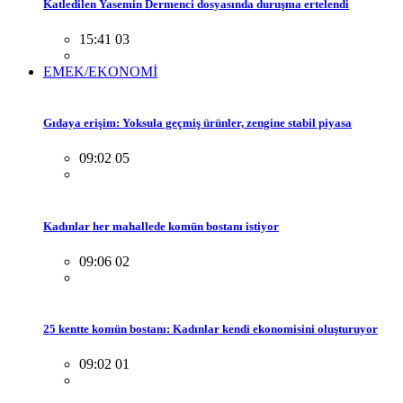
Katledilen Yasemin Dermenci dosyasında duruşma ertelendi
15:41 03
EMEK/EKONOMİ
Gıdaya erişim: Yoksula geçmiş ürünler, zengine stabil piyasa
09:02 05
Kadınlar her mahallede komün bostanı istiyor
09:06 02
25 kentte komün bostanı: Kadınlar kendi ekonomisini oluşturuyor
09:02 01