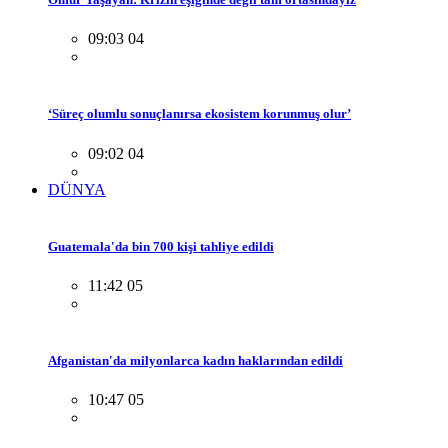
09:03 04
‘Süreç olumlu sonuçlanırsa ekosistem korunmuş olur’
09:02 04
DÜNYA
Guatemala'da bin 700 kişi tahliye edildi
11:42 05
Afganistan'da milyonlarca kadın haklarından edildi
10:47 05