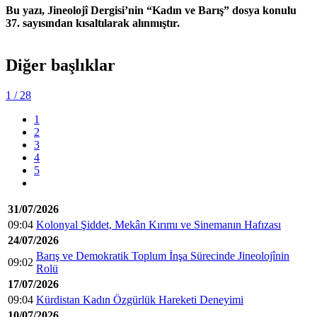
Bu yazı, Jineolojî Dergisi’nin “Kadın ve Barış” dosya konulu
37. sayısından kısaltılarak alınmıştır.
Diğer başlıklar
1
/ 28
1
2
3
4
5
31/07/2026
09:04
Kolonyal Şiddet, Mekân Kırımı ve Sinemanın Hafızası
24/07/2026
Barış ve Demokratik Toplum İnşa Sürecinde Jineolojînin
09:02
Rolü
17/07/2026
09:04
Kürdistan Kadın Özgürlük Hareketi Deneyimi
10/07/2026