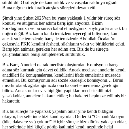
sürdürdü. O süreçte de kandırıldık ve savaşçılar saldırıya uğradı.
Buna rağmen tek taraflı ateşkes süreçleri devam etti.
Şimdi yine Şubat 2025’ten bu yana yaklaşık 1 yıldır bir süreç söz
konusu ve attığımız her adımı barış için atıyoruz. Bizim
korktuğumuzu ve bu süreci kabul etmediğimizi söylüyorlar ancak bu
doğru değil. Biz kanın kanla temizlenmeyeceğini biliyoruz; kan
ancak su ile temizlenir, barış ile temizlenir. Abdullah Öcalan’ın
çağrısıyla PKK kendini feshetti, silahlarını yaktı ve birliklerini çekti.
Barış için atılması gereken her adımı attı. Biz de bu süreçte
çalışmalarımızı barışı sahiplenerek sürdürdük.
Biz Barış Anneleri olarak mecliste oluşturulan Komisyona barış
adına söz kurmak için davet edildik. Ancak mecliste annelerin kendi
anadilleri ile konuşmalarına, kendilerini ifade etmelerine müsaade
etmediler. Bu komisyonun adı sözde kardeşlik komisyonu… Birini
misafir olarak ağırladığımızda ona hakaret etmememiz gerektiğini
biliriz. Ancak onlar ev sahipliğini yaptıkları mecliste dilimizi
yasakladılar, annelere hakaret ettiler; bu hakaret hepimize edilmiş bir
hakarettir.
Biz bu süreçte ne yaparsak yapalım onlar yine kendi bildiğini
okuyor, her seferinde bizi kandırıyorlar. Derler ki “Osmanlı’da oyun
(hile, dalavere vs.) çoktur!’’ Hiçbir süreçte bize dürüst yaklaşmadılar,
her seferinde bizi küçük görüp katlimizi kendi nezdinde helal