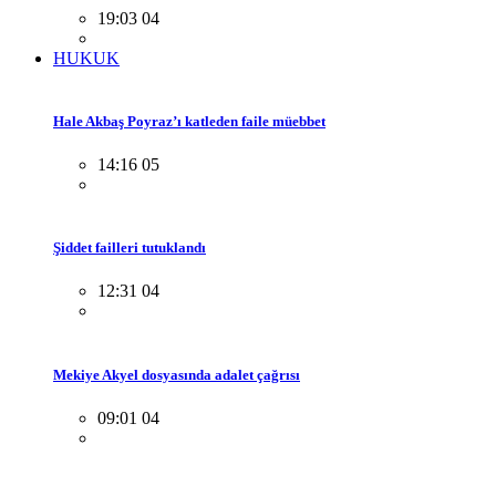
19:03 04
HUKUK
Hale Akbaş Poyraz’ı katleden faile müebbet
14:16 05
Şiddet failleri tutuklandı
12:31 04
Mekiye Akyel dosyasında adalet çağrısı
09:01 04