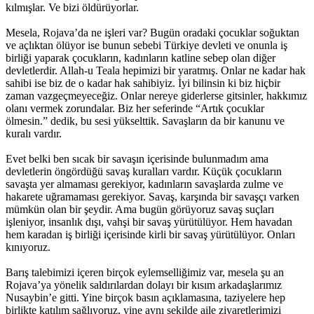
kılmışlar. Ve bizi öldürüyorlar.
Mesela, Rojava’da ne işleri var? Bugün oradaki çocuklar soğuktan
ve açlıktan ölüyor ise bunun sebebi Türkiye devleti ve onunla iş
birliği yaparak çocukların, kadınların katline sebep olan diğer
devletlerdir. Allah-u Teala hepimizi bir yaratmış. Onlar ne kadar hak
sahibi ise biz de o kadar hak sahibiyiz. İyi bilinsin ki biz hiçbir
zaman vazgeçmeyeceğiz. Onlar nereye giderlerse gitsinler, hakkımız
olanı vermek zorundalar. Biz her seferinde “Artık çocuklar
ölmesin.” dedik, bu sesi yükselttik. Savaşların da bir kanunu ve
kuralı vardır.
Evet belki ben sıcak bir savaşın içerisinde bulunmadım ama
devletlerin öngördüğü savaş kuralları vardır. Küçük çocukların
savaşta yer almaması gerekiyor, kadınların savaşlarda zulme ve
hakarete uğramaması gerekiyor. Savaş, karşında bir savaşçı varken
mümkün olan bir şeydir. Ama bugün görüyoruz savaş suçları
işleniyor, insanlık dışı, vahşi bir savaş yürütülüyor. Hem havadan
hem karadan iş birliği içerisinde kirli bir savaş yürütülüyor. Onları
kınıyoruz.
Barış talebimizi içeren birçok eylemselliğimiz var, mesela şu an
Rojava’ya yönelik saldırılardan dolayı bir kısım arkadaşlarımız
Nusaybin’e gitti. Yine birçok basın açıklamasına, taziyelere hep
birlikte katılım sağlıyoruz, yine aynı şekilde aile ziyaretlerimizi