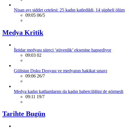
Nisan ayı şiddet çetelesi: 25 kadın katledildi, 14 şüpheli ölüm
09:05 06/5
Medya Kritik
İktidar medyası süreci ‘güvenlik’ eksenine hapsediyor
09:03 02
Gülistan Doku Dosyası ve medyanın hakikat sınavı
09:06 26/7
Medya kadın katliamlarını da kadın haberciliğini de görmedi
09:11 19/7
Tarihte Bugün