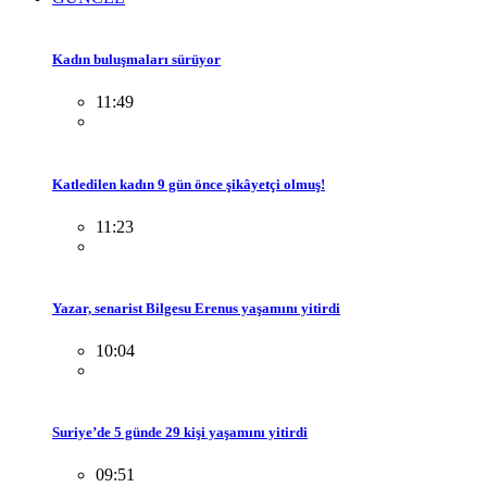
Kadın buluşmaları sürüyor
11:49
Katledilen kadın 9 gün önce şikâyetçi olmuş!
11:23
Yazar, senarist Bilgesu Erenus yaşamını yitirdi
10:04
Suriye’de 5 günde 29 kişi yaşamını yitirdi
09:51