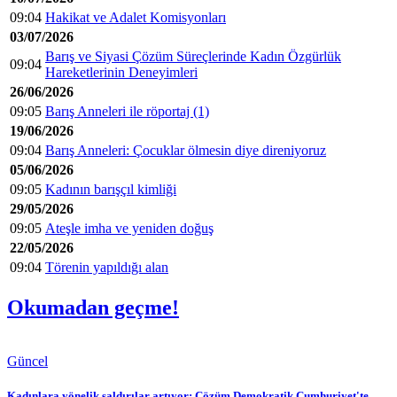
09:04
Hakikat ve Adalet Komisyonları
03/07/2026
Barış ve Siyasi Çözüm Süreçlerinde Kadın Özgürlük
09:04
Hareketlerinin Deneyimleri
26/06/2026
09:05
Barış Anneleri ile röportaj (1)
19/06/2026
09:04
Barış Anneleri: Çocuklar ölmesin diye direniyoruz
05/06/2026
09:05
Kadının barışçıl kimliği
29/05/2026
09:05
Ateşle imha ve yeniden doğuş
22/05/2026
09:04
Törenin yapıldığı alan
Okumadan geçme!
Güncel
Kadınlara yönelik saldırılar artıyor: Çözüm Demokratik Cumhuriyet'te