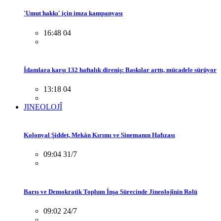
'Umut hakkı' için imza kampanyası
16:48 04
İdamlara karşı 132 haftalık direniş: Baskılar arttı, mücadele sürüyor
13:18 04
JINEOLOJÎ
Kolonyal Şiddet, Mekân Kırımı ve Sinemanın Hafızası
09:04 31/7
Barış ve Demokratik Toplum İnşa Sürecinde Jineolojînin Rolü
09:02 24/7