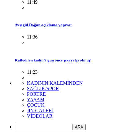
11:49
Ayşegül Doğan açıklama yapıyor
11:36
Katledilen kadın 9 gün önce şikâyetçi olmuş!
11:23
KADININ KALEMİNDEN
SAĞLIK/SPOR
PORTRE
YAŞAM
ÇOCUK
JIN GALERİ
VİDEOLAR
ARA