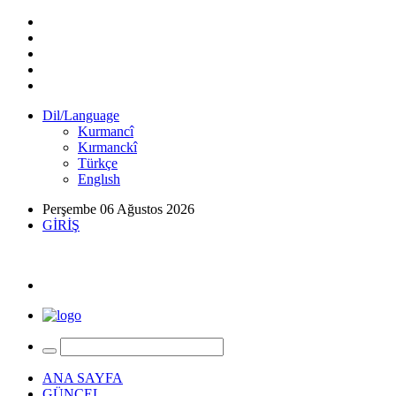
Dil/Language
Kurmancî
Kırmanckî
Türkçe
Englısh
Perşembe 06 Ağustos 2026
GİRİŞ
ANA SAYFA
GÜNCEL