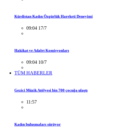
Kürdistan Kadın Özgürlük Hareketi Deneyimi
09:04 17/7
Hakikat ve Adalet Komisyonları
09:04 10/7
TÜM HABERLER
Gezici Müzik Atölyesi bin 700 çocuğa ulaştı
11:57
Kadın buluşmaları sürüyor