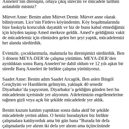
Anneleri’nin direnişini, ortaya çıkış sürecini ve mücadele tarihini
anlatabilir misiniz?
Mürvet Anne: Benim adım Mürvet Demir. Mürvet anne olarak
biliniyorum. Lice’nin Firdevs köyündenim. Köy boşaltmalarında
bize baskıyla koruculuk dayatıldı ve biz de bunu kabul etmediğimiz
için köyden taşınıp Amed merkeze geldik. Amed’e geldiğimiz vakit
de mücadelemiz için elimizden gelen her şeyi yaptık, mücadelemizi
her alanda sürdürdük.
Evimizle, çocuklarımızla, malımızla bu direnişimizi sürdürdük. Ben
3 dönem MEYA-DER’de çalışma yürüttüm. MEYA-DER’den
ayrıldıktan sonra Barış Anneleri’ne dahil oldum ve 12 yılı aşkın bir
süredir Barış Anneleri ile birlikte çalışma yürütüyoruz.
Saadet Anne: Benim adım Saadet Arcagök. Ben aslen Bingöl
Gençliyim ve Hanililerin geliniyim, yaklaşık 40 senedir
Diyarbakır’da yaşıyorum. Diyarbakır’a geldiğim günden beri bu
mücadelenin içerisinde yer alıyorum. Ailelerimizin engellemelerine
rağmen gizli veya açık bir şekilde mücadelede yer aldık.
Benim kuzum katılım yaptıktan sonra daha aktif bir şekilde
mücadelede yerimi aldım. O henüz buradayken biz birlikte
çalışmalara katılıyorduk ama bir gün bana “Burada bir defa
çalışmalarda yer alırım iki defa yer alırım ama üçüncüsünde