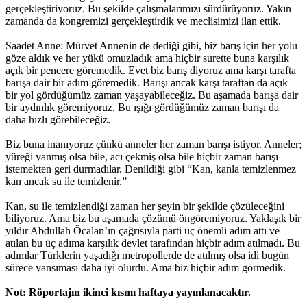
gerçekleştiriyoruz. Bu şekilde çalışmalarımızı sürdürüyoruz. Yakın
zamanda da kongremizi gerçekleştirdik ve meclisimizi ilan ettik.
Saadet Anne: Mürvet Annenin de dediği gibi, biz barış için her yolu
göze aldık ve her yükü omuzladık ama hiçbir surette buna karşılık
açık bir pencere göremedik. Evet biz barış diyoruz ama karşı tarafta
barışa dair bir adım göremedik. Barışı ancak karşı taraftan da açık
bir yol gördüğümüz zaman yaşayabileceğiz. Bu aşamada barışa dair
bir aydınlık göremiyoruz. Bu ışığı gördüğümüz zaman barışı da
daha hızlı görebileceğiz.
Biz buna inanıyoruz çünkü anneler her zaman barışı istiyor. Anneler;
yüreği yanmış olsa bile, acı çekmiş olsa bile hiçbir zaman barışı
istemekten geri durmadılar. Denildiği gibi “Kan, kanla temizlenmez
kan ancak su ile temizlenir.”
Kan, su ile temizlendiği zaman her şeyin bir şekilde çözüleceğini
biliyoruz. Ama biz bu aşamada çözümü öngöremiyoruz. Yaklaşık bir
yıldır Abdullah Öcalan’ın çağrısıyla parti üç önemli adım attı ve
atılan bu üç adıma karşılık devlet tarafından hiçbir adım atılmadı. Bu
adımlar Türklerin yaşadığı metropollerde de atılmış olsa idi bugün
sürece yansıması daha iyi olurdu. Ama biz hiçbir adım görmedik.
Not: Röportajın ikinci kısmı haftaya yayınlanacaktır.