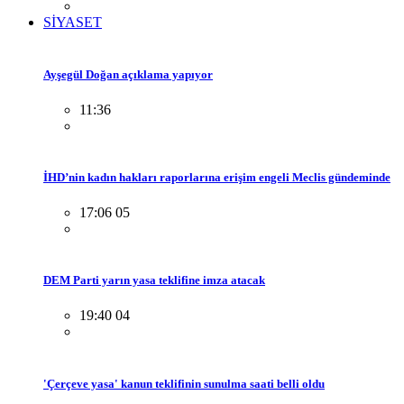
SİYASET
Ayşegül Doğan açıklama yapıyor
11:36
İHD’nin kadın hakları raporlarına erişim engeli Meclis gündeminde
17:06 05
DEM Parti yarın yasa teklifine imza atacak
19:40 04
'Çerçeve yasa' kanun teklifinin sunulma saati belli oldu