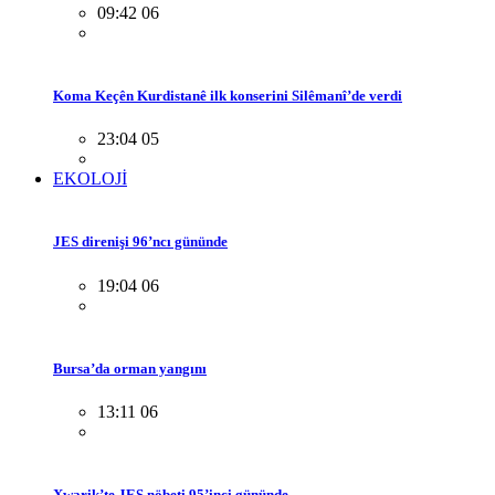
09:42 06
Koma Keçên Kurdistanê ilk konserini Silêmanî’de verdi
23:04 05
EKOLOJİ
JES direnişi 96’ncı gününde
19:04 06
Bursa’da orman yangını
13:11 06
Xwarik’te JES nöbeti 95’inci gününde