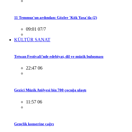
11 Temmuz'un ardından: Gözler 'Kök Yasa'da (2)
09:01 07/7
KÜLTÜR SANAT
Tetwan Festivali’nde edebiyat, dil ve müzik buluşması
22:47 06
Gezici Müzik Atölyesi bin 700 çocuğa ulaştı
11:57 06
Gençlik konserine çağrı