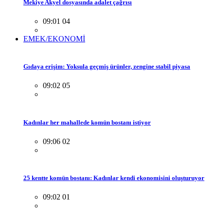
Mekiye Akyel dosyasında adalet çağrısı
09:01 04
EMEK/EKONOMİ
Gıdaya erişim: Yoksula geçmiş ürünler, zengine stabil piyasa
09:02 05
Kadınlar her mahallede komün bostanı istiyor
09:06 02
25 kentte komün bostanı: Kadınlar kendi ekonomisini oluşturuyor
09:02 01