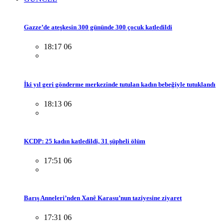
Gazze’de ateşkesin 300 gününde 300 çocuk katledildi
18:17 06
İki yıl geri gönderme merkezinde tutulan kadın bebeğiyle tutuklandı
18:13 06
KCDP: 25 kadın katledildi, 31 şüpheli ölüm
17:51 06
Barış Anneleri’nden Xanê Karasu’nun taziyesine ziyaret
17:31 06