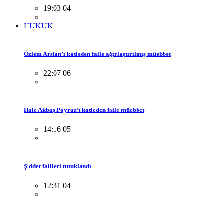
19:03 04
HUKUK
Özlem Arslan’ı katleden faile ağırlaştırılmış müebbet
22:07 06
Hale Akbaş Poyraz’ı katleden faile müebbet
14:16 05
Şiddet failleri tutuklandı
12:31 04