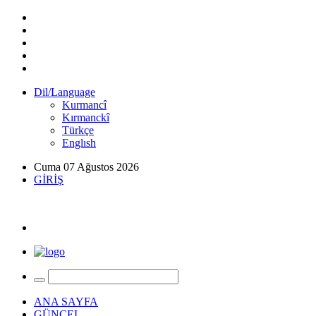
Dil/Language
Kurmancî
Kırmanckî
Türkçe
Englısh
Cuma 07 Ağustos 2026
GİRİŞ
ANA SAYFA
GÜNCEL