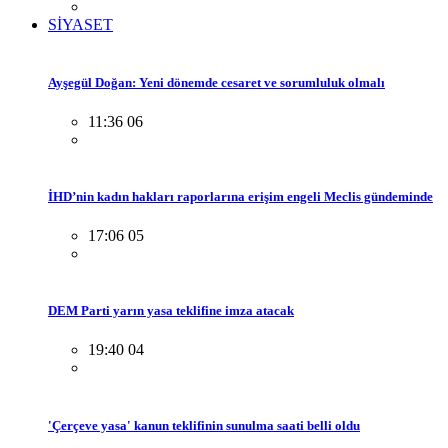
SİYASET
Ayşegül Doğan: Yeni dönemde cesaret ve sorumluluk olmalı
11:36 06
İHD’nin kadın hakları raporlarına erişim engeli Meclis gündeminde
17:06 05
DEM Parti yarın yasa teklifine imza atacak
19:40 04
'Çerçeve yasa' kanun teklifinin sunulma saati belli oldu