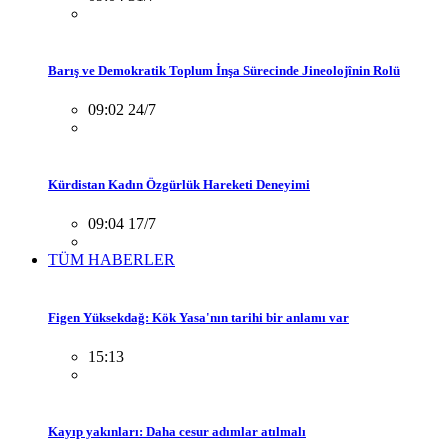
Barış ve Demokratik Toplum İnşa Sürecinde Jineolojînin Rolü
09:02 24/7
Kürdistan Kadın Özgürlük Hareketi Deneyimi
09:04 17/7
TÜM HABERLER
Figen Yüksekdağ: Kök Yasa'nın tarihi bir anlamı var
15:13
Kayıp yakınları: Daha cesur adımlar atılmalı