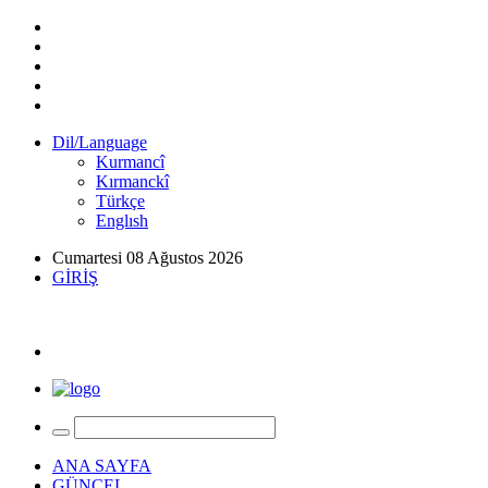
Dil/Language
Kurmancî
Kırmanckî
Türkçe
Englısh
Cumartesi 08 Ağustos 2026
GİRİŞ
ANA SAYFA
GÜNCEL