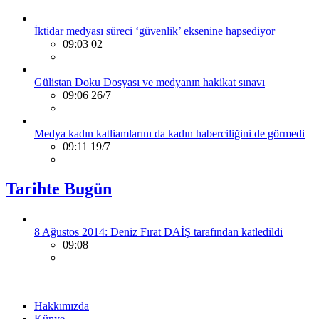
İktidar medyası süreci ‘güvenlik’ eksenine hapsediyor
09:03 02
Gülistan Doku Dosyası ve medyanın hakikat sınavı
09:06 26/7
Medya kadın katliamlarını da kadın haberciliğini de görmedi
09:11 19/7
Tarihte Bugün
8 Ağustos 2014: Deniz Fırat DAİŞ tarafından katledildi
09:08
Hakkımızda
Künye