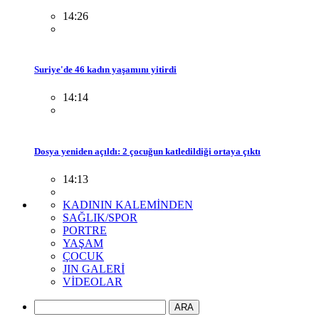
14:26
Suriye'de 46 kadın yaşamını yitirdi
14:14
Dosya yeniden açıldı: 2 çocuğun katledildiği ortaya çıktı
14:13
KADININ KALEMİNDEN
SAĞLIK/SPOR
PORTRE
YAŞAM
ÇOCUK
JIN GALERİ
VİDEOLAR
ARA