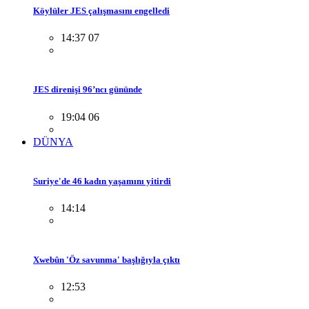
Köylüler JES çalışmasını engelledi
14:37 07
JES direnişi 96’ncı gününde
19:04 06
DÜNYA
Suriye'de 46 kadın yaşamını yitirdi
14:14
Xwebûn 'Öz savunma' başlığıyla çıktı
12:53