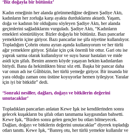
‘Biz doğayla bir bütünüz’
Kadın emeğinin her alanda görünmediğine değinen Şadiye Aktı,
kadınların her zorluğa karşı ayakta durduklarını aktardı. Yaşam,
doğa ve kadının bir olduğunu söyleyen Şadiye Aktı, her alanda
geçimlerini sağladıklarını vurguladı. Şadiye Aktı, “Kadınların
emekleri sömürülüyor. Bizler doğayla bir bütünüz. Bazı pancarlar
yemeklerin içine giriyor. Bazı pancarlar ise şifa niyetine kullanılıyor.
Topladığım Çohrin otunu ayran aşında kullanıyorum ve her türlü
ağır yemeklere giriyor. Şifalar için çok önemli bir ottur. Gari otu ise
yaprak sarma olarak kullanılıyor ve suyu basur hastaları ve mide
asidi için şifalı. Benim annem köyde yaşayan hekim kadınlardan
biriydi. Bana da hekimlikten biraz söz etti. Başka bir pancar daha
var onun adı ise Gûhbizin, her türlü yemeğe giriyor. Bir insanda bir
yara olduğu zaman onu üstüne koyuyorlar hemen iyileşiyor. Yaralar
için iyi bir bitkidir” dedi.
‘Sonraki nesiller, dağları, doğayı ve bitkilerin değerini
unutacaklar’
Topladıkları pancarları anlatan Kewe Işık ise kendilerinden sonra
gelecek kuşakların bu şifalı otları tanımama kaygısından bahsetti.
Kewe Işık, “Bizden sonra gelen gençler bu otları bilmeyecek.
Dağları, doğayı ve bitkilerin değerini unutacaklar” diyerek topladığı
otları tanıttı. Kewe Işık, “Banreş otu, her türlü yemekte kullanılır ve