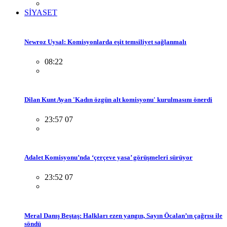
SİYASET
Newroz Uysal: Komisyonlarda eşit temsiliyet sağlanmalı
08:22
Dilan Kunt Ayan 'Kadın özgün alt komisyonu' kurulmasını önerdi
23:57 07
Adalet Komisyonu’nda ‘çerçeve yasa’ görüşmeleri sürüyor
23:52 07
Meral Danış Beştaş: Halkları ezen yangın, Sayın Öcalan’ın çağrısı ile
söndü