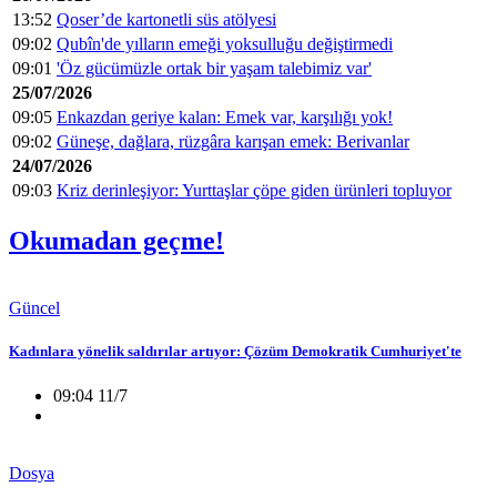
13:52
Qoser’de kartonetli süs atölyesi
09:02
Qubîn'de yılların emeği yoksulluğu değiştirmedi
09:01
'Öz gücümüzle ortak bir yaşam talebimiz var'
25/07/2026
09:05
Enkazdan geriye kalan: Emek var, karşılığı yok!
09:02
Güneşe, dağlara, rüzgâra karışan emek: Berivanlar
24/07/2026
09:03
Kriz derinleşiyor: Yurttaşlar çöpe giden ürünleri topluyor
Okumadan geçme!
Güncel
Kadınlara yönelik saldırılar artıyor: Çözüm Demokratik Cumhuriyet'te
09:04 11/7
Dosya