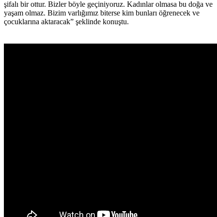
şifalı bir ottur. Bizler böyle geçiniyoruz. Kadınlar olmasa bu doğa ve
yaşam olmaz. Bizim varlığımız biterse kim bunları öğrenecek ve
çocuklarına aktaracak” şeklinde konuştu.