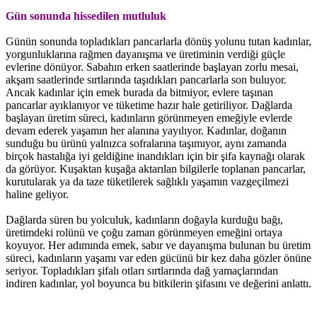
Gün sonunda hissedilen mutluluk
Günün sonunda topladıkları pancarlarla dönüş yolunu tutan kadınlar,
yorgunluklarına rağmen dayanışma ve üretiminin verdiği güçle
evlerine dönüyor. Sabahın erken saatlerinde başlayan zorlu mesai,
akşam saatlerinde sırtlarında taşıdıkları pancarlarla son buluyor.
Ancak kadınlar için emek burada da bitmiyor, evlere taşınan
pancarlar ayıklanıyor ve tüketime hazır hale getiriliyor. Dağlarda
başlayan üretim süreci, kadınların görünmeyen emeğiyle evlerde
devam ederek yaşamın her alanına yayılıyor. Kadınlar, doğanın
sunduğu bu ürünü yalnızca sofralarına taşımıyor, aynı zamanda
birçok hastalığa iyi geldiğine inandıkları için bir şifa kaynağı olarak
da görüyor. Kuşaktan kuşağa aktarılan bilgilerle toplanan pancarlar,
kurutularak ya da taze tüketilerek sağlıklı yaşamın vazgeçilmezi
haline geliyor.
Dağlarda süren bu yolculuk, kadınların doğayla kurduğu bağı,
üretimdeki rolünü ve çoğu zaman görünmeyen emeğini ortaya
koyuyor. Her adımında emek, sabır ve dayanışma bulunan bu üretim
süreci, kadınların yaşamı var eden gücünü bir kez daha gözler önüne
seriyor. Topladıkları şifalı otları sırtlarında dağ yamaçlarından
indiren kadınlar, yol boyunca bu bitkilerin şifasını ve değerini anlattı.