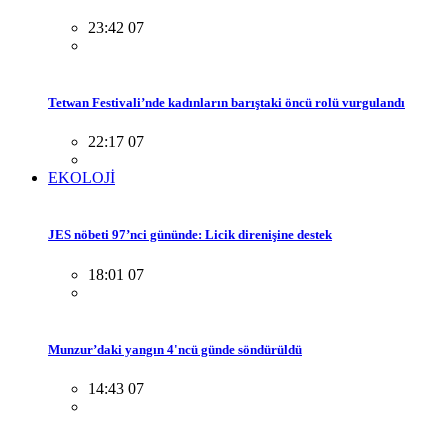
23:42 07
Tetwan Festivali’nde kadınların barıştaki öncü rolü vurgulandı
22:17 07
EKOLOJİ
JES nöbeti 97’nci gününde: Licik direnişine destek
18:01 07
Munzur’daki yangın 4'ncü günde söndürüldü
14:43 07