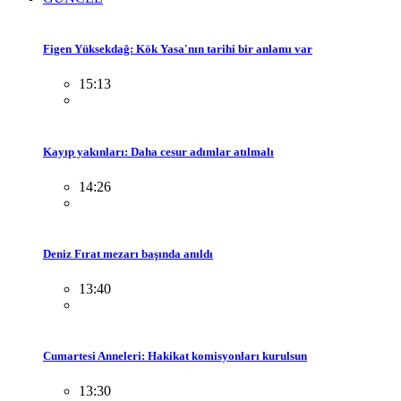
Figen Yüksekdağ: Kök Yasa'nın tarihi bir anlamı var
15:13
Kayıp yakınları: Daha cesur adımlar atılmalı
14:26
Deniz Fırat mezarı başında anıldı
13:40
Cumartesi Anneleri: Hakikat komisyonları kurulsun
13:30