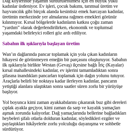
Dağ köylerinde yaşamın sürdürülebilmesi için en büyük yükü
kadınlar üstleniyor. Ev işleri, çocuk bakımı, tarımsal üretim ve
hayvancılık gibi birçok alanda kesintisiz emek harcayan kadınlar,
üretimin merkezinde yer almalarına rağmen emekleri görünür
kılınmıyor. Kırsal bölgelerde kadınların katkısı çoğu zaman
“yardım” olarak değerlendirilirken, ekonomik ve toplumsal
yaşamdaki belirleyici rolleri göz ardı ediliyor.
Sabahın ilk ışıklarıyla başlayan üretim
Wan’ın dağlarında pancar toplamak için yola çıkan kadınların
hikayesi de görünmeyen emeğin bir parçasını oluşturuyor. Sabahın
ilk ışıklarıyla birlikte Westan (Gevaş) ilçesine bağlı Îriç (Kayalar)
kırsal mahallesindeki kadınlar, ev işlerini tamamladıktan sonra
şifasına inandıkları pancarları toplamak için dağın yolunu tutuyor.
Araçlarla belirli bir noktaya kadar ilerleyen kadınlar, pancarın
yetiştiği alanlara ulaştıktan sonra saatler süren zorlu bir yürüyüşe
başlıyor.
Yol boyunca kimi zaman ayakkabılarını çıkararak buz gibi dereleri
çıplak ayakla geçiyor, kimi zaman da sarp ve kayalık yamaçları
aşmak zorunda kalıyorlar. Dağ yamaçlarında bellerine bağladıkları
heybeleri şifalı otlarla dolduran kadınlar, söyledikleri ezgiler ve
paylaştıkları hikâyelerle zorlu yolculuğu dayanışma ve sohbetle
sürdürüyor.