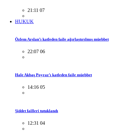
21:11 07
HUKUK
Özlem Arslan’ı katleden faile ağırlaştırılmış müebbet
22:07 06
Hale Akbaş Poyraz’ı katleden faile müebbet
14:16 05
Şiddet failleri tutuklandı
12:31 04