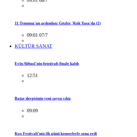
09:01 08/7
11 Temmuz'un ardından: Gözler 'Kök Yasa'da (2)
09:01 07/7
KÜLTÜR SANAT
Evîn Abbasî'nin fotoğrafı finale kaldı
12:51
Bajar dergisinin yeni sayısı çıktı
09:09
Kox Festivali’nin ilk günü konserlerle sona erdi