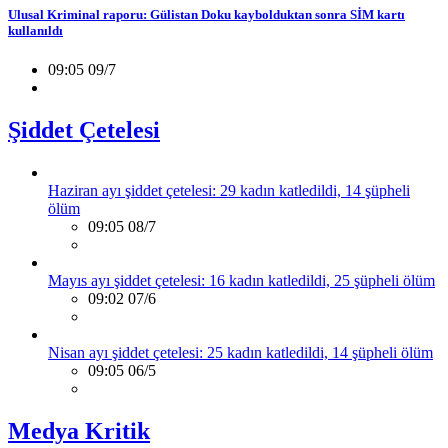
Ulusal Kriminal raporu: Gülistan Doku kaybolduktan sonra SİM kartı
kullanıldı
09:05 09/7
Şiddet Çetelesi
Haziran ayı şiddet çetelesi: 29 kadın katledildi, 14 şüpheli
ölüm
09:05 08/7
Mayıs ayı şiddet çetelesi: 16 kadın katledildi, 25 şüpheli ölüm
09:02 07/6
Nisan ayı şiddet çetelesi: 25 kadın katledildi, 14 şüpheli ölüm
09:05 06/5
Medya Kritik