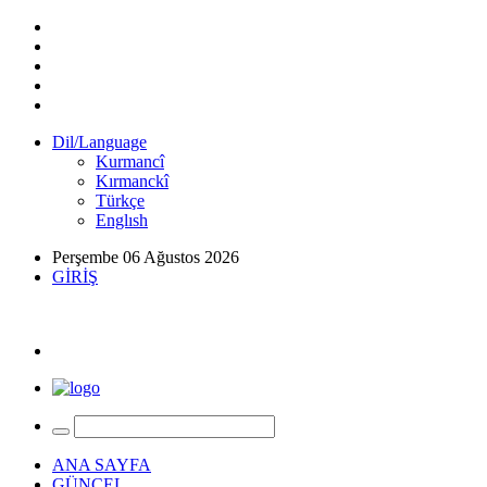
Dil/Language
Kurmancî
Kırmanckî
Türkçe
Englısh
Perşembe 06 Ağustos 2026
GİRİŞ
ANA SAYFA
GÜNCEL