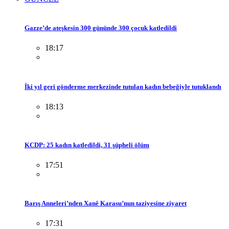
Gazze’de ateşkesin 300 gününde 300 çocuk katledildi
18:17
İki yıl geri gönderme merkezinde tutulan kadın bebeğiyle tutuklandı
18:13
KCDP: 25 kadın katledildi, 31 şüpheli ölüm
17:51
Barış Anneleri’nden Xanê Karasu’nun taziyesine ziyaret
17:31