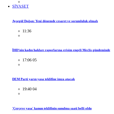
SİYASET
Ayşegül Doğan: Yeni dönemde cesaret ve sorumluluk olmalı
11:36
İHD’nin kadın hakları raporlarına erişim engeli Meclis gündeminde
17:06 05
DEM Parti yarın yasa teklifine imza atacak
19:40 04
'Çerçeve yasa' kanun teklifinin sunulma saati belli oldu