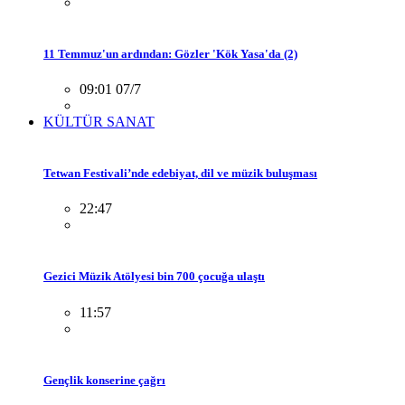
11 Temmuz'un ardından: Gözler 'Kök Yasa'da (2)
09:01 07/7
KÜLTÜR SANAT
Tetwan Festivali’nde edebiyat, dil ve müzik buluşması
22:47
Gezici Müzik Atölyesi bin 700 çocuğa ulaştı
11:57
Gençlik konserine çağrı