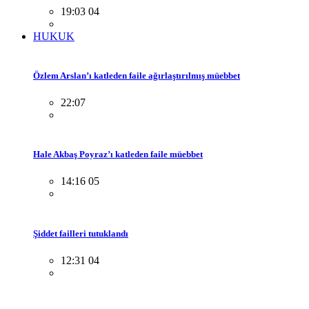
19:03 04
HUKUK
Özlem Arslan’ı katleden faile ağırlaştırılmış müebbet
22:07
Hale Akbaş Poyraz’ı katleden faile müebbet
14:16 05
Şiddet failleri tutuklandı
12:31 04