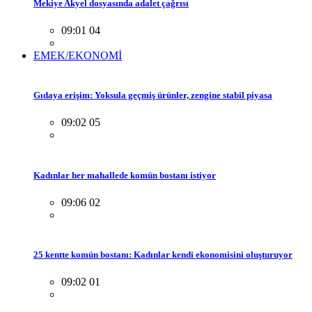
Mekiye Akyel dosyasında adalet çağrısı
09:01 04
EMEK/EKONOMİ
Gıdaya erişim: Yoksula geçmiş ürünler, zengine stabil piyasa
09:02 05
Kadınlar her mahallede komün bostanı istiyor
09:06 02
25 kentte komün bostanı: Kadınlar kendi ekonomisini oluşturuyor
09:02 01