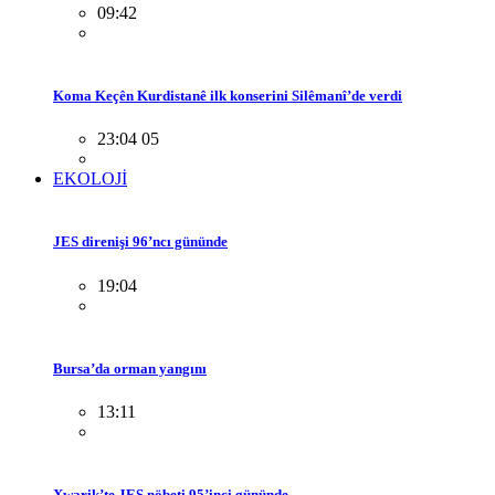
09:42
Koma Keçên Kurdistanê ilk konserini Silêmanî’de verdi
23:04 05
EKOLOJİ
JES direnişi 96’ncı gününde
19:04
Bursa’da orman yangını
13:11
Xwarik’te JES nöbeti 95’inci gününde