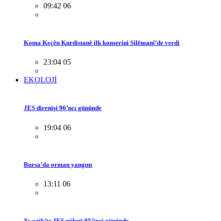
09:42 06
Koma Keçên Kurdistanê ilk konserini Silêmanî’de verdi
23:04 05
EKOLOJİ
JES direnişi 96’ncı gününde
19:04 06
Bursa’da orman yangını
13:11 06
Xwarik’te JES nöbeti 95’inci gününde