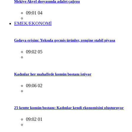
Mekiye Akyel dosyasında adalet çağrısı
09:01 04
EMEK/EKONOMİ
Gıdaya erişim: Yoksula geçmiş ürünler, zengine stabil piyasa
09:02 05
Kadınlar her mahallede komün bostanı istiyor
09:06 02
25 kentte komün bostanı: Kadınlar kendi ekonomisini oluşturuyor
09:02 01