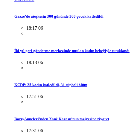
Gazze’de ateşkesin 300 gününde 300 çocuk katledildi
18:17 06
İki yıl geri gönderme merkezinde tutulan kadın bebeğiyle tutuklandı
18:13 06
KCDP: 25 kadın katledildi, 31 şüpheli ölüm
17:51 06
Barış Anneleri’nden Xanê Karasu’nun taziyesine ziyaret
17:31 06