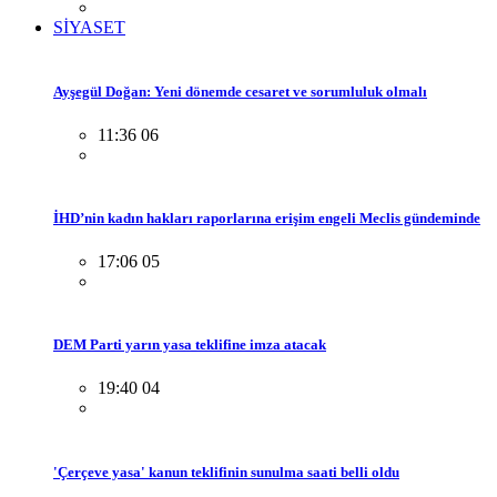
SİYASET
Ayşegül Doğan: Yeni dönemde cesaret ve sorumluluk olmalı
11:36 06
İHD’nin kadın hakları raporlarına erişim engeli Meclis gündeminde
17:06 05
DEM Parti yarın yasa teklifine imza atacak
19:40 04
'Çerçeve yasa' kanun teklifinin sunulma saati belli oldu