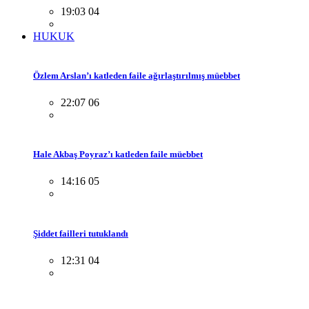
19:03 04
HUKUK
Özlem Arslan’ı katleden faile ağırlaştırılmış müebbet
22:07 06
Hale Akbaş Poyraz’ı katleden faile müebbet
14:16 05
Şiddet failleri tutuklandı
12:31 04