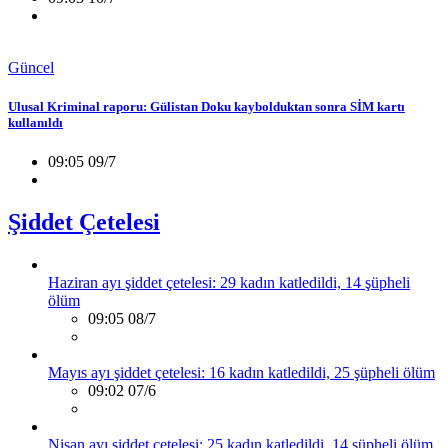
Güncel
Ulusal Kriminal raporu: Gülistan Doku kaybolduktan sonra SİM kartı
kullanıldı
09:05 09/7
Şiddet Çetelesi
Haziran ayı şiddet çetelesi: 29 kadın katledildi, 14 şüpheli
ölüm
09:05 08/7
Mayıs ayı şiddet çetelesi: 16 kadın katledildi, 25 şüpheli ölüm
09:02 07/6
Nisan ayı şiddet çetelesi: 25 kadın katledildi, 14 şüpheli ölüm