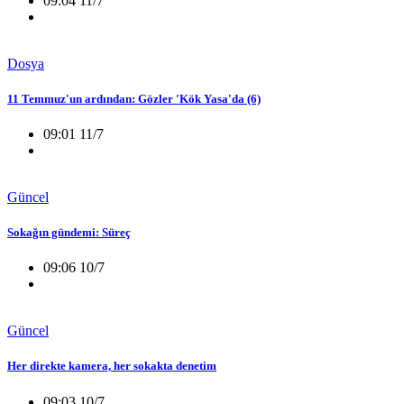
09:04 11/7
Dosya
11 Temmuz'un ardından: Gözler 'Kök Yasa'da (6)
09:01 11/7
Güncel
Sokağın gündemi: Süreç
09:06 10/7
Güncel
Her direkte kamera, her sokakta denetim
09:03 10/7