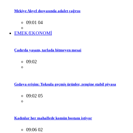
Mekiye Akyel dosyasında adalet çağrısı
09:01 04
EMEK/EKONOMİ
Çadırda yaşam, tarlada bitmeyen mesai
09:02
Gıdaya erişim: Yoksula geçmiş ürünler, zengine stabil piyasa
09:02 05
Kadınlar her mahallede komün bostanı istiyor
09:06 02