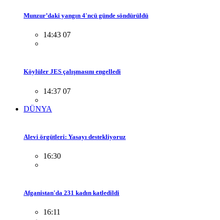
Munzur’daki yangın 4'ncü günde söndürüldü
14:43 07
Köylüler JES çalışmasını engelledi
14:37 07
DÜNYA
Alevi örgütleri: Yasayı destekliyoruz
16:30
Afganistan'da 231 kadın katledildi
16:11