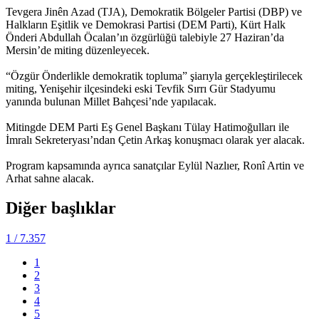
Tevgera Jinên Azad (TJA), Demokratik Bölgeler Partisi (DBP) ve
Halkların Eşitlik ve Demokrasi Partisi (DEM Parti), Kürt Halk
Önderi Abdullah Öcalan’ın özgürlüğü talebiyle 27 Haziran’da
Mersin’de miting düzenleyecek.
“Özgür Önderlikle demokratik topluma” şiarıyla gerçekleştirilecek
miting, Yenişehir ilçesindeki eski Tevfik Sırrı Gür Stadyumu
yanında bulunan Millet Bahçesi’nde yapılacak.
Mitingde DEM Parti Eş Genel Başkanı Tülay Hatimoğulları ile
İmralı Sekreteryası’ndan Çetin Arkaş konuşmacı olarak yer alacak.
Program kapsamında ayrıca sanatçılar Eylül Nazlıer, Ronî Artin ve
Arhat sahne alacak.
Diğer başlıklar
1
/ 7.357
1
2
3
4
5