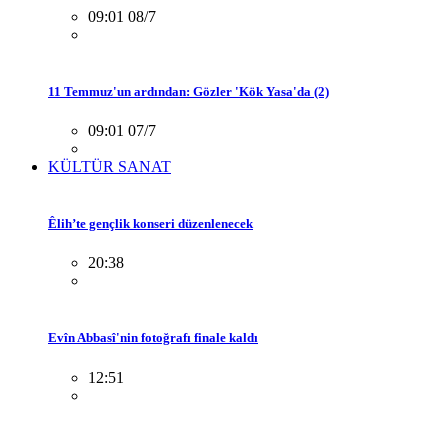
09:01 08/7
11 Temmuz'un ardından: Gözler 'Kök Yasa'da (2)
09:01 07/7
KÜLTÜR SANAT
Êlih’te gençlik konseri düzenlenecek
20:38
Evîn Abbasî'nin fotoğrafı finale kaldı
12:51