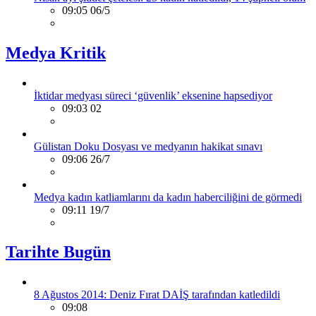
09:05 06/5
Medya Kritik
İktidar medyası süreci ‘güvenlik’ eksenine hapsediyor
09:03 02
Gülistan Doku Dosyası ve medyanın hakikat sınavı
09:06 26/7
Medya kadın katliamlarını da kadın haberciliğini de görmedi
09:11 19/7
Tarihte Bugün
8 Ağustos 2014: Deniz Fırat DAİŞ tarafından katledildi
09:08