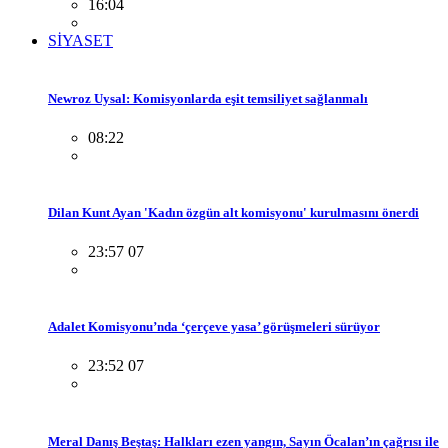
16:04
SİYASET
Newroz Uysal: Komisyonlarda eşit temsiliyet sağlanmalı
08:22
Dilan Kunt Ayan 'Kadın özgün alt komisyonu' kurulmasını önerdi
23:57 07
Adalet Komisyonu’nda ‘çerçeve yasa’ görüşmeleri sürüyor
23:52 07
Meral Danış Beştaş: Halkları ezen yangın, Sayın Öcalan’ın çağrısı ile