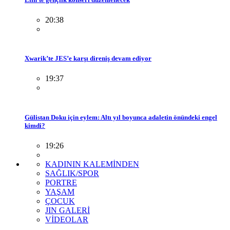
20:38
Xwarik’te JES’e karşı direniş devam ediyor
19:37
Gülistan Doku için eylem: Altı yıl boyunca adaletin önündeki engel
kimdi?
19:26
KADININ KALEMİNDEN
SAĞLIK/SPOR
PORTRE
YAŞAM
ÇOCUK
JIN GALERİ
VİDEOLAR