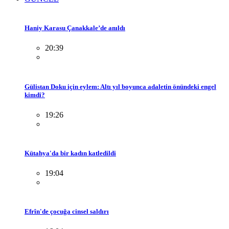
Haniy Karasu Çanakkale’de anıldı
20:39
Gülistan Doku için eylem: Altı yıl boyunca adaletin önündeki engel
kimdi?
19:26
Kütahya'da bir kadın katledildi
19:04
Efrîn'de çocuğa cinsel saldırı