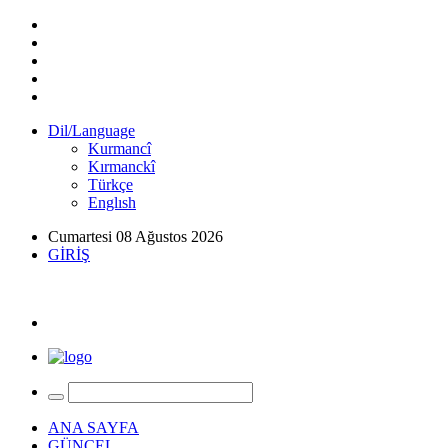
Dil/Language
Kurmancî
Kırmanckî
Türkçe
Englısh
Cumartesi 08 Ağustos 2026
GİRİŞ
ANA SAYFA
GÜNCEL