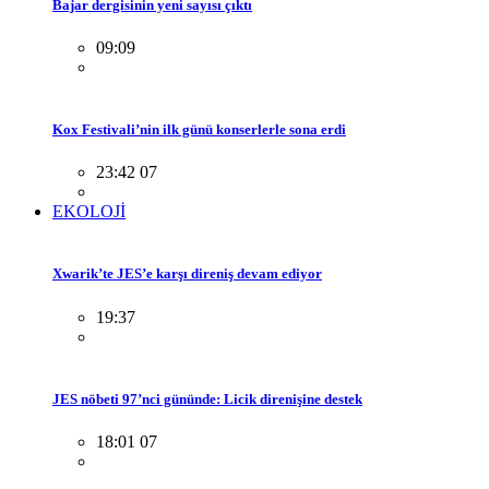
Bajar dergisinin yeni sayısı çıktı
09:09
Kox Festivali’nin ilk günü konserlerle sona erdi
23:42 07
EKOLOJİ
Xwarik’te JES’e karşı direniş devam ediyor
19:37
JES nöbeti 97’nci gününde: Licik direnişine destek
18:01 07