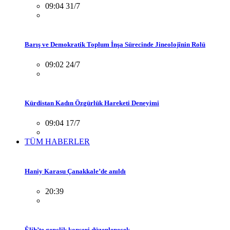
09:04 31/7
Barış ve Demokratik Toplum İnşa Sürecinde Jineolojînin Rolü
09:02 24/7
Kürdistan Kadın Özgürlük Hareketi Deneyimi
09:04 17/7
TÜM HABERLER
Haniy Karasu Çanakkale’de anıldı
20:39
Êlih’te gençlik konseri düzenlenecek