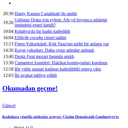
20:39
Haniy Karasu Çanakkale’de anıldı
Gülistan Doku için eylem: Altı yıl boyunca adaletin
19:26
önündeki engel kimdi?
19:04
Kütahya'da bir kadın katledildi
16:04
Efrîn'de çocuğa cinsel saldırı
15:13
Figen Yüksekdağ: Kök Yasa'nın tarihi bir anlamı var
14:26
Kayıp yakınları: Daha cesur adımlar atılmalı
13:40
Deniz Fırat mezarı başında anıldı
13:30
Cumartesi Anneleri: Hakikat komisyonları kurulsun
12:18
Bir yıldır aranan kadının katledildiği ortaya çıktı
12:03
İki avukat tahliye edildi
Okumadan geçme!
Güncel
Kadınlara yönelik saldırılar artıyor: Çözüm Demokratik Cumhuriyet'te