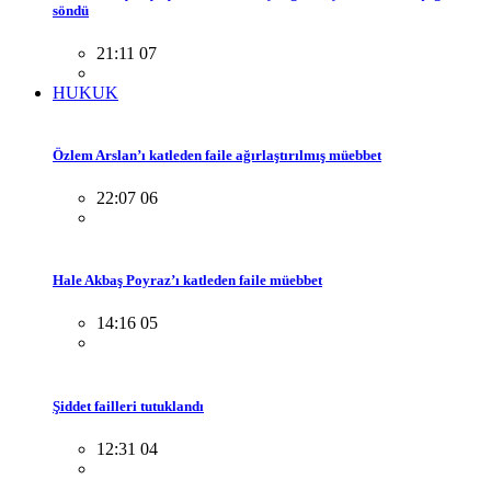
söndü
21:11 07
HUKUK
Özlem Arslan’ı katleden faile ağırlaştırılmış müebbet
22:07 06
Hale Akbaş Poyraz’ı katleden faile müebbet
14:16 05
Şiddet failleri tutuklandı
12:31 04