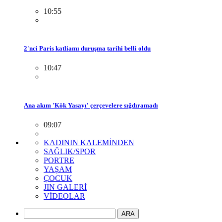
10:55
2'nci Paris katliamı duruşma tarihi belli oldu
10:47
Ana akım 'Kök Yasayı' çerçevelere sığdıramadı
09:07
KADININ KALEMİNDEN
SAĞLIK/SPOR
PORTRE
YAŞAM
ÇOCUK
JIN GALERİ
VİDEOLAR
ARA