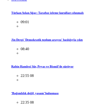
Türkan Aslan Ağaç: Tarafsız izleme kurulları oluşmalı
09:01
Jin Dergi 'Demokratik toplum arayışı' başlığıyla çıktı
08:40
Rabin Hamlesi Sûr, Peyas ve Bismil’de sürüyor
22:55 08
‘Bağımlılık değil, yaşam’ buluşması
22:35 08