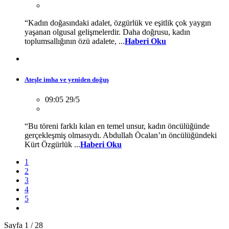
“Kadın doğasındaki adalet, özgürlük ve eşitlik çok yaygın
yaşanan olgusal gelişmelerdir. Daha doğrusu, kadın
toplumsallığının özü adalete, ...
Haberi Oku
Ateşle imha ve yeniden doğuş
09:05 29/5
“Bu töreni farklı kılan en temel unsur, kadın öncülüğünde
gerçekleşmiş olmasıydı. Abdullah Öcalan’ın öncülüğündeki
Kürt Özgürlük ...
Haberi Oku
1
2
3
4
5
Sayfa 1 / 28