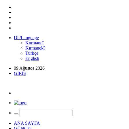
Dil/Language
Kurmancî
Kırmanckî
Türkçe
Englısh
09 Ağustos 2026
GİRİŞ
ANA SAYFA
GÜNCEL