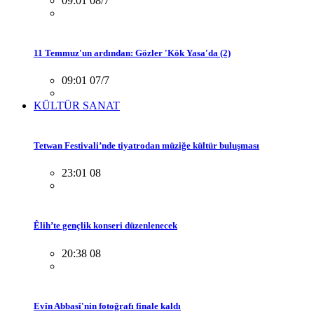
09:01 08/7
11 Temmuz'un ardından: Gözler 'Kök Yasa'da (2)
09:01 07/7
KÜLTÜR SANAT
Tetwan Festivali’nde tiyatrodan müziğe kültür buluşması
23:01 08
Êlih’te gençlik konseri düzenlenecek
20:38 08
Evîn Abbasî'nin fotoğrafı finale kaldı