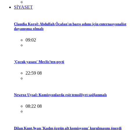
SİYASET
Claudia Korol: Abdullah Öcalan'ın barış adımı için enternasyonalist
dayanışma olmalı
09:02
'Çocuk yasası' Meclis’ten geçti
22:59 08
Newroz Uysal: Komisyonlarda eşit temsiliyet sağlanmalı
08:22 08
Dilan Kunt Ayan 'Kadın özgün alt komisyonu' kurulmasını önerdi