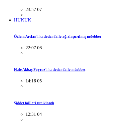
23:57 07
HUKUK
Özlem Arslan’ı katleden faile ağırlaştırılmış müebbet
22:07 06
Hale Akbaş Poyraz’ı katleden faile müebbet
14:16 05
Şiddet failleri tutuklandı
12:31 04