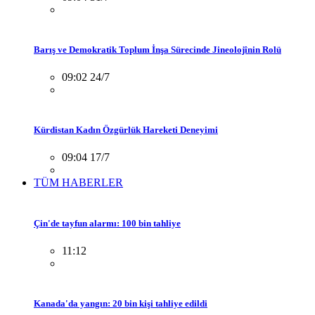
Barış ve Demokratik Toplum İnşa Sürecinde Jineolojînin Rolü
09:02 24/7
Kürdistan Kadın Özgürlük Hareketi Deneyimi
09:04 17/7
TÜM HABERLER
Çin'de tayfun alarmı: 100 bin tahliye
11:12
Kanada'da yangın: 20 bin kişi tahliye edildi