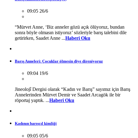
09:05 26/6
“Mürvet Anne, ‘Biz anneler gözü açık ölüyoruz, bundan
sonra böyle olmasın istiyoruz’ sözleriyle barış talebini dile
getirirken, Saadet Anne ...
Haberi Oku
Barış Anneleri: Çocuklar ölmesin diye direniyoruz
09:04 19/6
Jineolojî Dergisi olarak “Kadın ve Barış” sayımız için Barış
Annelerinden Mürvet Demir ve Saadet Arcagök ile bir
röportaj yaptık. ...
Haberi Oku
Kadının barışçıl kimliği
09:05 05/6