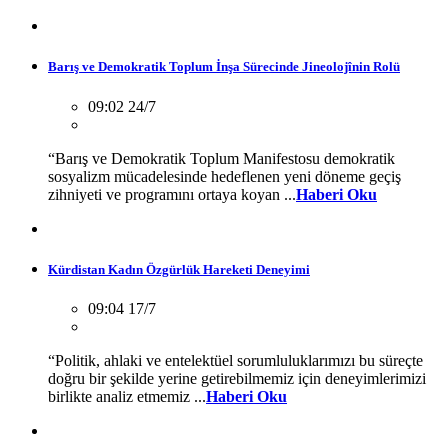
Barış ve Demokratik Toplum İnşa Sürecinde Jineolojînin Rolü
09:02 24/7
“Barış ve Demokratik Toplum Manifestosu demokratik
sosyalizm mücadelesinde hedeflenen yeni döneme geçiş
zihniyeti ve programını ortaya koyan ...
Haberi Oku
Kürdistan Kadın Özgürlük Hareketi Deneyimi
09:04 17/7
“Politik, ahlaki ve entelektüel sorumluluklarımızı bu süreçte
doğru bir şekilde yerine getirebilmemiz için deneyimlerimizi
birlikte analiz etmemiz ...
Haberi Oku