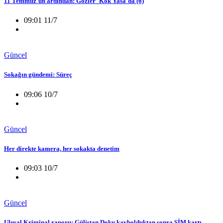
11 Temmuz'un ardından: Gözler 'Kök Yasa'da (6)
09:01 11/7
Güncel
Sokağın gündemi: Süreç
09:06 10/7
Güncel
Her direkte kamera, her sokakta denetim
09:03 10/7
Güncel
Ulusal Kriminal raporu: Gülistan Doku kaybolduktan sonra SİM kartı