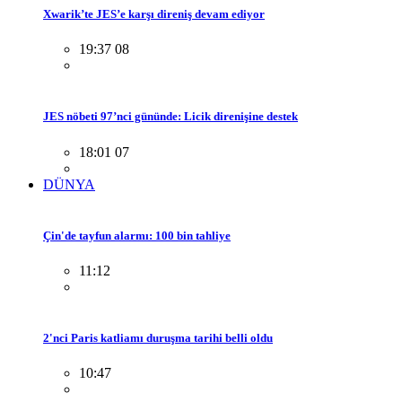
Xwarik’te JES’e karşı direniş devam ediyor
19:37 08
JES nöbeti 97’nci gününde: Licik direnişine destek
18:01 07
DÜNYA
Çin'de tayfun alarmı: 100 bin tahliye
11:12
2'nci Paris katliamı duruşma tarihi belli oldu
10:47