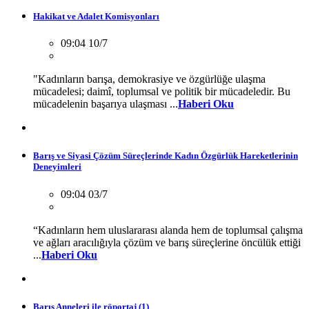
Hakikat ve Adalet Komisyonları
09:04 10/7
"Kadınların barışa, demokrasiye ve özgürlüğe ulaşma
mücadelesi; daimî, toplumsal ve politik bir mücadeledir. Bu
mücadelenin başarıya ulaşması ...
Haberi Oku
Barış ve Siyasi Çözüm Süreçlerinde Kadın Özgürlük Hareketlerinin
Deneyimleri
09:04 03/7
“Kadınların hem uluslararası alanda hem de toplumsal çalışma
ve ağları aracılığıyla çözüm ve barış süreçlerine öncülük ettiği
...
Haberi Oku
Barış Anneleri ile röportaj (1)