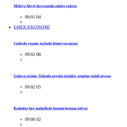
Mekiye Akyel dosyasında adalet çağrısı
09:01 04
EMEK/EKONOMİ
Çadırda yaşam, tarlada bitmeyen mesai
09:02 08
Gıdaya erişim: Yoksula geçmiş ürünler, zengine stabil piyasa
09:02 05
Kadınlar her mahallede komün bostanı istiyor
09:06 02