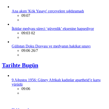
Ana akım 'Kök Yasayı' çerçevelere sığdıramadı
09:07
İktidar medyası süreci ‘güvenlik’ eksenine hapsediyor
09:03 02
Gülistan Doku Dosyası ve medyanın hakikat sınavı
09:06 26/7
Tarihte Bugün
9 Ağustos 1956: Güney Afrikalı kadınlar apartheid’e karşı
yürüdü
09:06