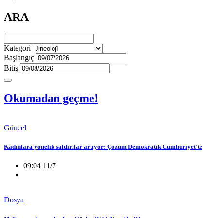
ARA
Kategori
Başlangıç
Bitiş
Okumadan geçme!
Güncel
Kadınlara yönelik saldırılar artıyor: Çözüm Demokratik Cumhuriyet'te
09:04 11/7
Dosya