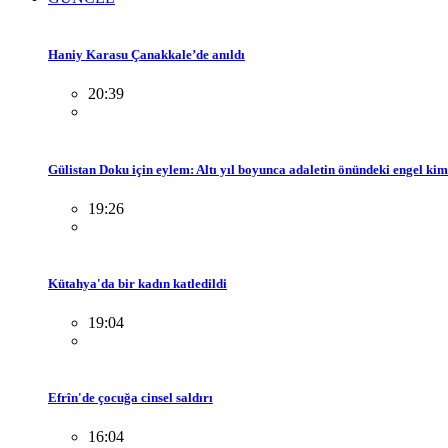
Haniy Karasu Çanakkale’de anıldı
20:39
Gülistan Doku için eylem: Altı yıl boyunca adaletin önündeki engel ki
19:26
Kütahya'da bir kadın katledildi
19:04
Efrîn'de çocuğa cinsel saldırı
16:04