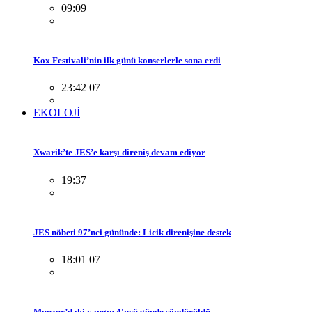
09:09
Kox Festivali’nin ilk günü konserlerle sona erdi
23:42 07
EKOLOJİ
Xwarik’te JES’e karşı direniş devam ediyor
19:37
JES nöbeti 97’nci gününde: Licik direnişine destek
18:01 07
Munzur’daki yangın 4'ncü günde söndürüldü