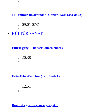
11 Temmuz'un ardından: Gözler 'Kök Yasa'da (2)
09:01 07/7
KÜLTÜR SANAT
Êlih’te gençlik konseri düzenlenecek
20:38
Evîn Abbasî'nin fotoğrafı finale kaldı
12:51
Bajar dergisinin yeni sayısı çıktı