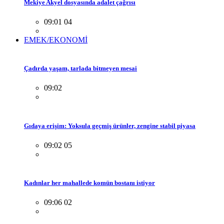
Mekiye Akyel dosyasında adalet çağrısı
09:01 04
EMEK/EKONOMİ
Çadırda yaşam, tarlada bitmeyen mesai
09:02
Gıdaya erişim: Yoksula geçmiş ürünler, zengine stabil piyasa
09:02 05
Kadınlar her mahallede komün bostanı istiyor
09:06 02