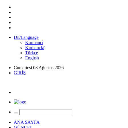
Dil/Language
Kurmancî
Kırmanckî
Türkçe
Englısh
Cumartesi 08 Ağustos 2026
GİRİŞ
ANA SAYFA
GÜNCEL