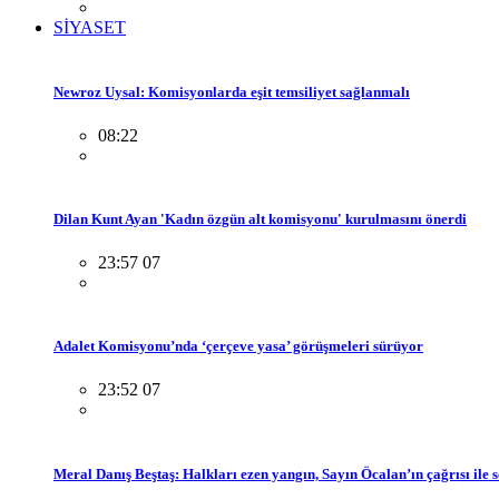
SİYASET
Newroz Uysal: Komisyonlarda eşit temsiliyet sağlanmalı
08:22
Dilan Kunt Ayan 'Kadın özgün alt komisyonu' kurulmasını önerdi
23:57 07
Adalet Komisyonu’nda ‘çerçeve yasa’ görüşmeleri sürüyor
23:52 07
Meral Danış Beştaş: Halkları ezen yangın, Sayın Öcalan’ın çağrısı ile 