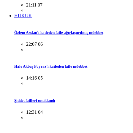
21:11 07
HUKUK
Özlem Arslan’ı katleden faile ağırlaştırılmış müebbet
22:07 06
Hale Akbaş Poyraz’ı katleden faile müebbet
14:16 05
Şiddet failleri tutuklandı
12:31 04