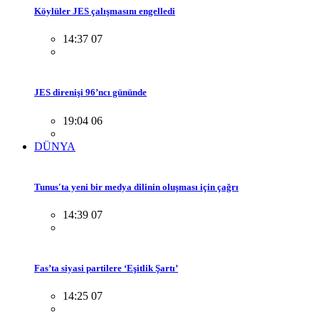
Köylüler JES çalışmasını engelledi
14:37 07
JES direnişi 96’ncı gününde
19:04 06
DÜNYA
Tunus'ta yeni bir medya dilinin oluşması için çağrı
14:39 07
Fas’ta siyasi partilere ‘Eşitlik Şartı’
14:25 07