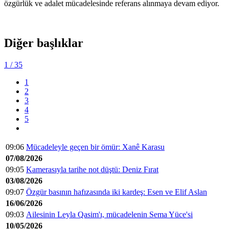
özgürlük ve adalet mücadelesinde referans alınmaya devam ediyor.
Diğer başlıklar
1
/ 35
1
2
3
4
5
09:06
Mücadeleyle geçen bir ömür: Xanê Karasu
07/08/2026
09:05
Kamerasıyla tarihe not düştü: Deniz Fırat
03/08/2026
09:07
Özgür basının hafızasında iki kardeş: Esen ve Elif Aslan
16/06/2026
09:03
Ailesinin Leyla Qasim'ı, mücadelenin Sema Yüce'si
10/05/2026