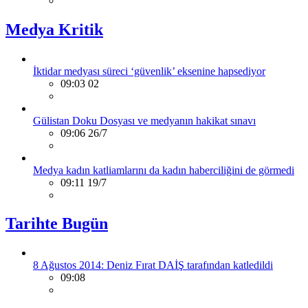
Medya Kritik
İktidar medyası süreci ‘güvenlik’ eksenine hapsediyor
09:03 02
Gülistan Doku Dosyası ve medyanın hakikat sınavı
09:06 26/7
Medya kadın katliamlarını da kadın haberciliğini de görmedi
09:11 19/7
Tarihte Bugün
8 Ağustos 2014: Deniz Fırat DAİŞ tarafından katledildi
09:08