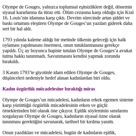
Olympe de Gouges, yalnızca toplumsal eşitsizliklere değil, dönemin
siyasal kararlarına da itiraz etti. Ölüm cezasına karşı olduğu için Kral
16. Louis’nin idamına karşı çıktı. Devrim sürecinde artan şiddet ve
baskı ortamını eleştiren Olympe de Gouges’un yazıları giderek daha
sert bir hal aldı.
1793 yılında kaleme aldığı bir metinde ülkenin geleceği için halk
oylaması yapılmasını önermesi, onun tutuklanmasına gerekçe
yapıldı. Üç ay boyunca hapiste tutulan Olympe de Gouges’a avukat
tutma hakkı tanınmadı. Savunmasını kendisi yapmak zorunda
bırakıldı.
3 Kasım 1793’te giyotinle idam edilen Olympe de Gouges,
düşünceleri nedeniyle hedef alınan kadınlardan biri oldu.
Kadın özgürlük mücadelesine bıraktığı miras
Olympe de Gouges’un mücadelesi, kadınların erkek egemen sisteme
karşı yürüttüğü özgürlük mücadelesinin erken ve güçlü
örneklerinden biri olarak öne çıkıyor. Eşitlik söyleminin sınırlarını
sorgulayan Olympe de Gouges, kadınların siyasal özne olarak
tanınması gerektiğini savunarak, tarihsel bir kırılma yarattı.
Onun yazdıkları ve mücadelesi, bugün de kadınların eşitlik,