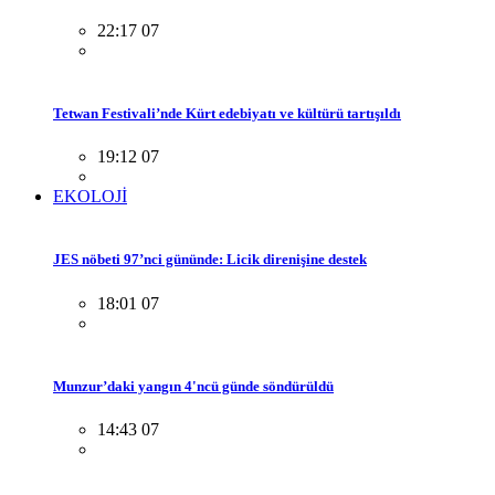
22:17 07
Tetwan Festivali’nde Kürt edebiyatı ve kültürü tartışıldı
19:12 07
EKOLOJİ
JES nöbeti 97’nci gününde: Licik direnişine destek
18:01 07
Munzur’daki yangın 4'ncü günde söndürüldü
14:43 07