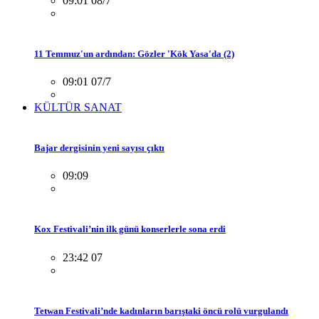
09:01 08/7
11 Temmuz'un ardından: Gözler 'Kök Yasa'da (2)
09:01 07/7
KÜLTÜR SANAT
Bajar dergisinin yeni sayısı çıktı
09:09
Kox Festivali’nin ilk günü konserlerle sona erdi
23:42 07
Tetwan Festivali’nde kadınların barıştaki öncü rolü vurgulandı