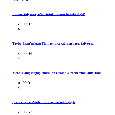
‘Bahar Yalçınkaya’nın tutuklanması hukuki değil’
09:07
Taybet İnan’ın kızı: Tüm acılara rağmen barış istiyoruz
09:04
Meral Danış Beştaş: Abdullah Öcalan sürecin temel aktörüdür
09:01
Çerçeve yasa Adalet Komisyonu’ndan geçti
08:57