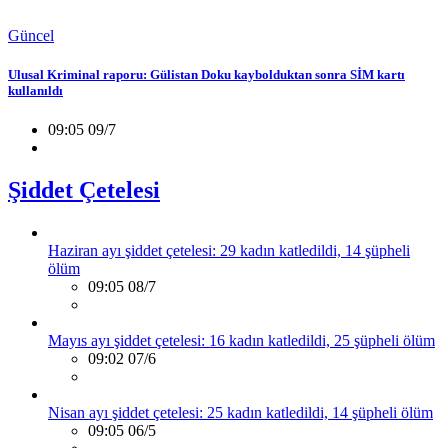
Güncel
Ulusal Kriminal raporu: Gülistan Doku kaybolduktan sonra SİM kartı
kullanıldı
09:05 09/7
Şiddet Çetelesi
Haziran ayı şiddet çetelesi: 29 kadın katledildi, 14 şüpheli
ölüm
09:05 08/7
Mayıs ayı şiddet çetelesi: 16 kadın katledildi, 25 şüpheli ölüm
09:02 07/6
Nisan ayı şiddet çetelesi: 25 kadın katledildi, 14 şüpheli ölüm
09:05 06/5