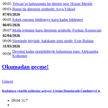
09:05
Tetwan’ın hafızasında bir direniş sesi: Hozan Mizgîn
09:03
Botan’da direnişin sembolü: Asya Yüksel
07/05/2026
09:05
Erkek egemen bildirgeye karşı kadın bildirgesi
06/05/2026
09:07
Molla rejimine karşı direnişin sembolü: Ferinaz Xosrawani
02/04/2026
09:09
Sürgünde büyüdü, hakikatin izini sürdü: Evin Buldan
31/03/2026
Devrimi kadın özgürlüğüyle buluşturan isim: Aleksandra
09:06
Kollontay
Okumadan geçme!
Güncel
Kadınlara yönelik saldırılar artıyor: Çözüm Demokratik Cumhuriyet'te
09:04 11/7