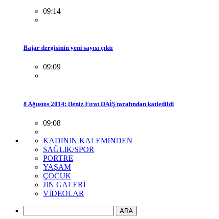
09:14
Bajar dergisinin yeni sayısı çıktı
09:09
8 Ağustos 2014: Deniz Fırat DAİŞ tarafından katledildi
09:08
KADININ KALEMİNDEN
SAĞLIK/SPOR
PORTRE
YAŞAM
ÇOCUK
JIN GALERİ
VİDEOLAR
ARA