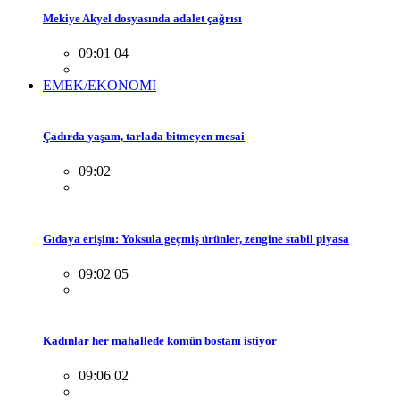
Mekiye Akyel dosyasında adalet çağrısı
09:01 04
EMEK/EKONOMİ
Çadırda yaşam, tarlada bitmeyen mesai
09:02
Gıdaya erişim: Yoksula geçmiş ürünler, zengine stabil piyasa
09:02 05
Kadınlar her mahallede komün bostanı istiyor
09:06 02