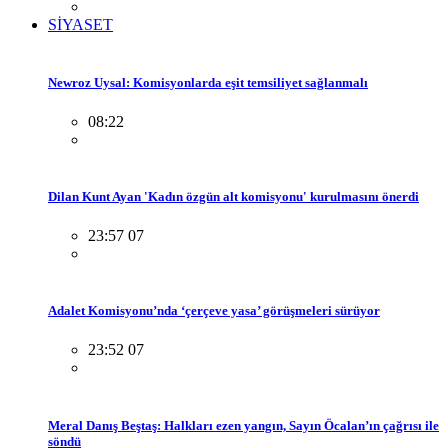
SİYASET
Newroz Uysal: Komisyonlarda eşit temsiliyet sağlanmalı
08:22
Dilan Kunt Ayan 'Kadın özgün alt komisyonu' kurulmasını önerdi
23:57 07
Adalet Komisyonu’nda ‘çerçeve yasa’ görüşmeleri sürüyor
23:52 07
Meral Danış Beştaş: Halkları ezen yangın, Sayın Öcalan’ın çağrısı ile
söndü