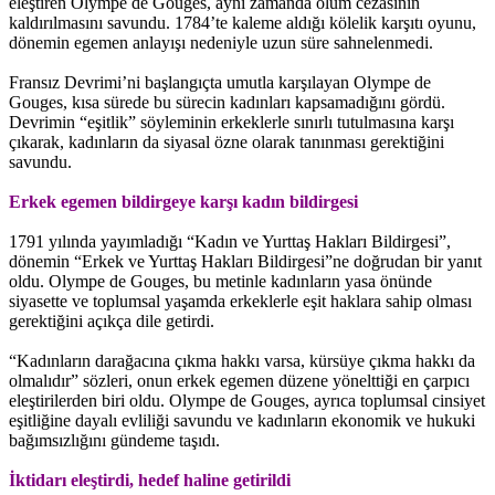
eleştiren Olympe de Gouges, aynı zamanda ölüm cezasının
kaldırılmasını savundu. 1784’te kaleme aldığı kölelik karşıtı oyunu,
dönemin egemen anlayışı nedeniyle uzun süre sahnelenmedi.
Fransız Devrimi’ni başlangıçta umutla karşılayan Olympe de
Gouges, kısa sürede bu sürecin kadınları kapsamadığını gördü.
Devrimin “eşitlik” söyleminin erkeklerle sınırlı tutulmasına karşı
çıkarak, kadınların da siyasal özne olarak tanınması gerektiğini
savundu.
Erkek egemen bildirgeye karşı kadın bildirgesi
1791 yılında yayımladığı “Kadın ve Yurttaş Hakları Bildirgesi”,
dönemin “Erkek ve Yurttaş Hakları Bildirgesi”ne doğrudan bir yanıt
oldu. Olympe de Gouges, bu metinle kadınların yasa önünde
siyasette ve toplumsal yaşamda erkeklerle eşit haklara sahip olması
gerektiğini açıkça dile getirdi.
“Kadınların darağacına çıkma hakkı varsa, kürsüye çıkma hakkı da
olmalıdır” sözleri, onun erkek egemen düzene yönelttiği en çarpıcı
eleştirilerden biri oldu. Olympe de Gouges, ayrıca toplumsal cinsiyet
eşitliğine dayalı evliliği savundu ve kadınların ekonomik ve hukuki
bağımsızlığını gündeme taşıdı.
İktidarı eleştirdi, hedef haline getirildi