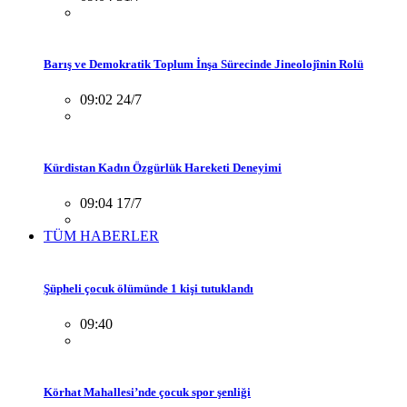
Barış ve Demokratik Toplum İnşa Sürecinde Jineolojînin Rolü
09:02 24/7
Kürdistan Kadın Özgürlük Hareketi Deneyimi
09:04 17/7
TÜM HABERLER
Şüpheli çocuk ölümünde 1 kişi tutuklandı
09:40
Körhat Mahallesi’nde çocuk spor şenliği