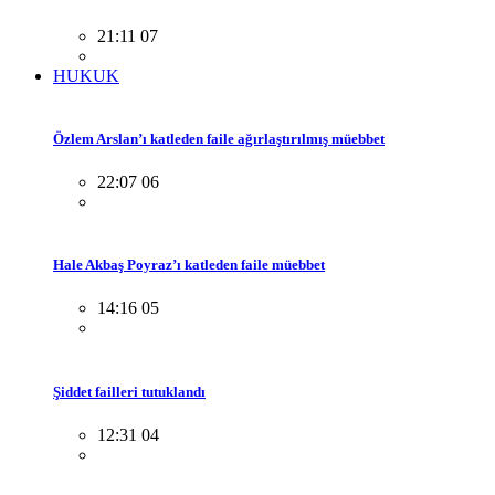
21:11 07
HUKUK
Özlem Arslan’ı katleden faile ağırlaştırılmış müebbet
22:07 06
Hale Akbaş Poyraz’ı katleden faile müebbet
14:16 05
Şiddet failleri tutuklandı
12:31 04