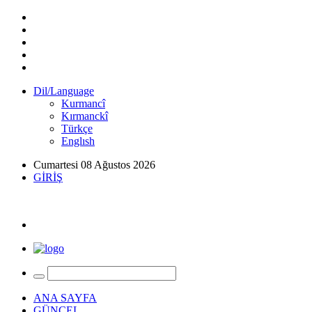
Dil/Language
Kurmancî
Kırmanckî
Türkçe
Englısh
Cumartesi 08 Ağustos 2026
GİRİŞ
ANA SAYFA
GÜNCEL