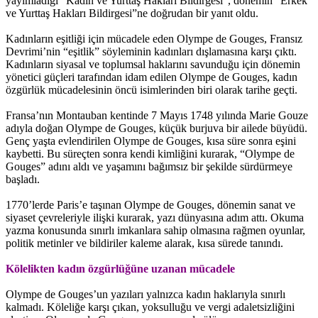
yayımladığı “Kadın ve Yurttaş Hakları Bildirgesi”, dönemin “Erkek
ve Yurttaş Hakları Bildirgesi”ne doğrudan bir yanıt oldu.
Kadınların eşitliği için mücadele eden Olympe de Gouges, Fransız
Devrimi’nin “eşitlik” söyleminin kadınları dışlamasına karşı çıktı.
Kadınların siyasal ve toplumsal haklarını savunduğu için dönemin
yönetici güçleri tarafından idam edilen Olympe de Gouges, kadın
özgürlük mücadelesinin öncü isimlerinden biri olarak tarihe geçti.
Fransa’nın Montauban kentinde 7 Mayıs 1748 yılında Marie Gouze
adıyla doğan Olympe de Gouges, küçük burjuva bir ailede büyüdü.
Genç yaşta evlendirilen Olympe de Gouges, kısa süre sonra eşini
kaybetti. Bu süreçten sonra kendi kimliğini kurarak, “Olympe de
Gouges” adını aldı ve yaşamını bağımsız bir şekilde sürdürmeye
başladı.
1770’lerde Paris’e taşınan Olympe de Gouges, dönemin sanat ve
siyaset çevreleriyle ilişki kurarak, yazı dünyasına adım attı. Okuma
yazma konusunda sınırlı imkanlara sahip olmasına rağmen oyunlar,
politik metinler ve bildiriler kaleme alarak, kısa sürede tanındı.
Kölelikten kadın özgürlüğüne uzanan mücadele
Olympe de Gouges’un yazıları yalnızca kadın haklarıyla sınırlı
kalmadı. Köleliğe karşı çıkan, yoksulluğu ve vergi adaletsizliğini