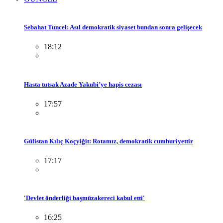
Sebahat Tuncel: Asıl demokratik siyaset bundan sonra gelişecek
18:12
Hasta tutsak Azade Yakubi’ye hapis cezası
17:57
Gülistan Kılıç Koçyiğit: Rotamız, demokratik cumhuriyettir
17:17
'Devlet önderliği başmüzakereci kabul etti'
16:25