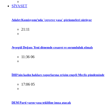
SİYASET
Adalet Komisyonu’nda 'çerçeve yasa' görüşmeleri sürüyor
21:11
Ayşegül Doğan: Yeni dönemde cesaret ve sorumluluk olmalı
11:36 06
İHD’nin kadın hakları raporlarına erişim engeli Meclis gündeminde
17:06 05
DEM Parti yarın yasa teklifine imza atacak