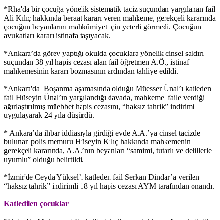
*Rha'da bir çocuğa yönelik sistematik taciz suçundan yargılanan fail
Ali Kılıç hakkında beraat kararı veren mahkeme, gerekçeli kararında
çocuğun beyanlarını mahkûmiyet için yeterli görmedi. Çocuğun
avukatları kararı istinafa taşıyacak.
*Ankara’da görev yaptığı okulda çocuklara yönelik cinsel saldırı
suçundan 38 yıl hapis cezası alan fail öğretmen A.Ö., istinaf
mahkemesinin kararı bozmasının ardından tahliye edildi.
*Ankara'da Boşanma aşamasında olduğu Müesser Ünal’ı katleden
fail Hüseyin Ünal’ın yargılandığı davada, mahkeme, faile verdiği
ağırlaştırılmış müebbet hapis cezasını, “haksız tahrik” indirimi
uygulayarak 24 yıla düşürdü.
* Ankara’da ihbar iddiasıyla girdiği evde A.A.’ya cinsel tacizde
bulunan polis memuru Hüseyin Kılıç hakkında mahkemenin
gerekçeli kararında, A.A.’nın beyanları “samimi, tutarlı ve delillerle
uyumlu” olduğu belirtildi.
*İzmir'de Ceyda Yüksel’i katleden fail Serkan Dindar’a verilen
“haksız tahrik” indirimli 18 yıl hapis cezası AYM tarafından onandı.
Katledilen çocuklar