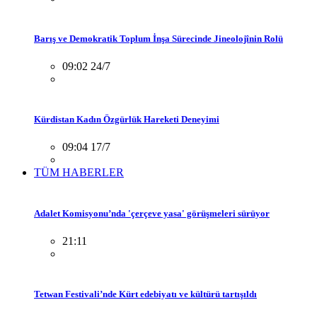
Barış ve Demokratik Toplum İnşa Sürecinde Jineolojînin Rolü
09:02 24/7
Kürdistan Kadın Özgürlük Hareketi Deneyimi
09:04 17/7
TÜM HABERLER
Adalet Komisyonu’nda 'çerçeve yasa' görüşmeleri sürüyor
21:11
Tetwan Festivali’nde Kürt edebiyatı ve kültürü tartışıldı