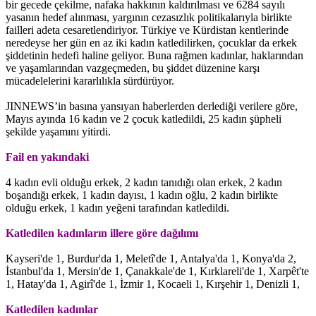
bir gecede çekilme, nafaka hakkının kaldırılması ve 6284 sayılı
yasanın hedef alınması, yargının cezasızlık politikalarıyla birlikte
failleri adeta cesaretlendiriyor. Türkiye ve Kürdistan kentlerinde
neredeyse her gün en az iki kadın katledilirken, çocuklar da erkek
şiddetinin hedefi haline geliyor. Buna rağmen kadınlar, haklarından
ve yaşamlarından vazgeçmeden, bu şiddet düzenine karşı
mücadelelerini kararlılıkla sürdürüyor.
JINNEWS’in basına yansıyan haberlerden derlediği verilere göre,
Mayıs ayında 16 kadın ve 2 çocuk katledildi, 25 kadın şüpheli
şekilde yaşamını yitirdi.
Fail en yakındaki
4 kadın evli olduğu erkek, 2 kadın tanıdığı olan erkek, 2 kadın
boşandığı erkek, 1 kadın dayısı, 1 kadın oğlu, 2 kadın birlikte
olduğu erkek, 1 kadın yeğeni tarafından katledildi.
Katledilen kadınların illere göre dağılımı
Kayseri'de 1, Burdur'da 1, Meletî'de 1, Antalya'da 1, Konya'da 2,
İstanbul'da 1, Mersin'de 1, Çanakkale'de 1, Kırklareli'de 1, Xarpêt'te
1, Hatay'da 1, Agirî'de 1, İzmir 1, Kocaeli 1, Kırşehir 1, Denizli 1,
Katledilen kadınlar