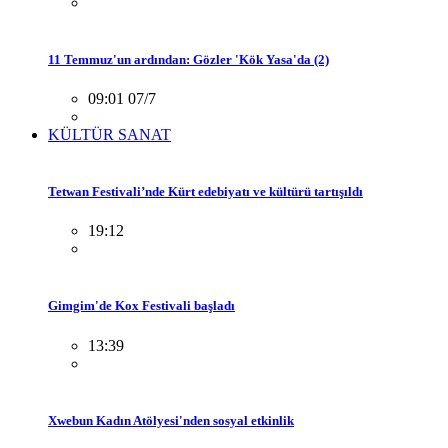
11 Temmuz'un ardından: Gözler 'Kök Yasa'da (2)
09:01 07/7
KÜLTÜR SANAT
Tetwan Festivali’nde Kürt edebiyatı ve kültürü tartışıldı
19:12
Gimgim'de Kox Festivali başladı
13:39
Xwebun Kadın Atölyesi'nden sosyal etkinlik