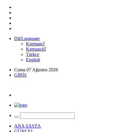
Dil/Language
Kurmancî
Kırmanckî
Türkçe
Englısh
Cuma 07 Ağustos 2026
GİRİŞ
ANA SAYFA
GÜNCEL