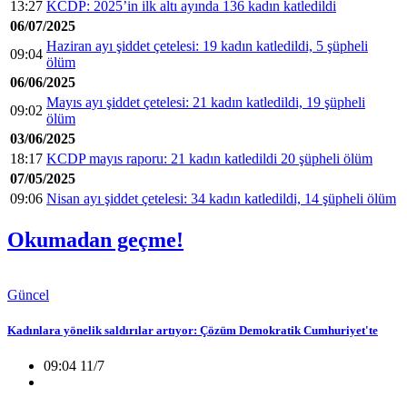
13:27
KCDP: 2025’in ilk altı ayında 136 kadın katledildi
06/07/2025
Haziran ayı şiddet çetelesi: 19 kadın katledildi, 5 şüpheli
09:04
ölüm
06/06/2025
Mayıs ayı şiddet çetelesi: 21 kadın katledildi, 19 şüpheli
09:02
ölüm
03/06/2025
18:17
KCDP mayıs raporu: 21 kadın katledildi 20 şüpheli ölüm
07/05/2025
09:06
Nisan ayı şiddet çetelesi: 34 kadın katledildi, 14 şüpheli ölüm
Okumadan geçme!
Güncel
Kadınlara yönelik saldırılar artıyor: Çözüm Demokratik Cumhuriyet'te
09:04 11/7