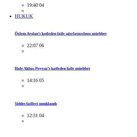
19:40 04
HUKUK
Özlem Arslan’ı katleden faile ağırlaştırılmış müebbet
22:07 06
Hale Akbaş Poyraz’ı katleden faile müebbet
14:16 05
Şiddet failleri tutuklandı
12:31 04