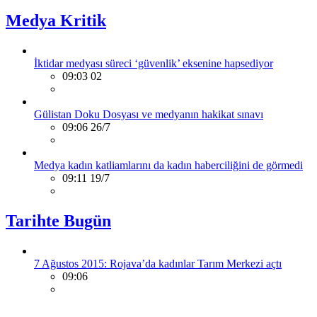
Medya Kritik
İktidar medyası süreci ‘güvenlik’ eksenine hapsediyor
09:03 02
Gülistan Doku Dosyası ve medyanın hakikat sınavı
09:06 26/7
Medya kadın katliamlarını da kadın haberciliğini de görmedi
09:11 19/7
Tarihte Bugün
7 Ağustos 2015: Rojava’da kadınlar Tarım Merkezi açtı
09:06