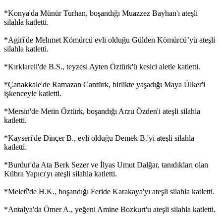
*Konya'da Münür Turhan, boşandığı Muazzez Bayhan'ı ateşli
silahla katletti.
*Agirî'de Mehmet Kömürcü evli olduğu Gülden Kömürcü’yü ateşli
silahla katletti.
*Kırklareli'de B.S., teyzesi Ayten Öztürk'ü kesici aletle katletti.
*Çanakkale'de Ramazan Cantürk, birlikte yaşadığı Maya Ülker'i
işkenceyle katletti.
*Mersin'de Metin Öztürk, boşandığı Arzu Özden'i ateşli silahla
katletti.
*Kayseri'de Dinçer B., evli olduğu Demek B.'yi ateşli silahla
katletti.
*Burdur'da Ata Berk Sezer ve İlyas Umut Dalğar, tanıdıkları olan
Kübra Yapıcı'yı ateşli silahla katletti.
*Meletî'de H.K., boşandığı Feride Karakaya'yı ateşli silahla katletti.
*Antalya'da Ömer A., yeğeni Amine Bozkurt'u ateşli silahla katletti.