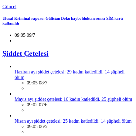
Güncel
Ulusal Kriminal raporu: Gülistan Doku kaybolduktan sonra SİM kartı
kullanıldı
09:05 09/7
Şiddet Çetelesi
Haziran ayı şiddet çetelesi: 29 kadın katledildi, 14 şüpheli
ölüm
09:05 08/7
Mayıs ayı şiddet çetelesi: 16 kadın katledildi, 25 şüpheli ölüm
09:02 07/6
Nisan ayı şiddet çetelesi: 25 kadın katledildi, 14 şüpheli ölüm
09:05 06/5