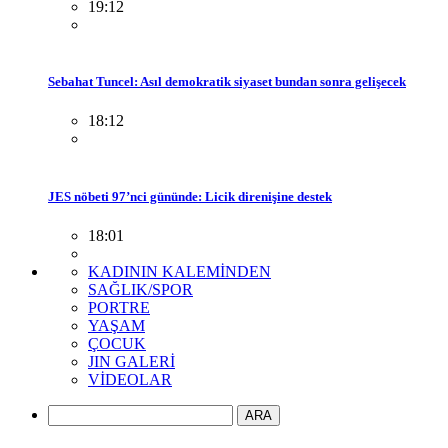
19:12
Sebahat Tuncel: Asıl demokratik siyaset bundan sonra gelişecek
18:12
JES nöbeti 97’nci gününde: Licik direnişine destek
18:01
KADININ KALEMİNDEN
SAĞLIK/SPOR
PORTRE
YAŞAM
ÇOCUK
JIN GALERİ
VİDEOLAR
ARA