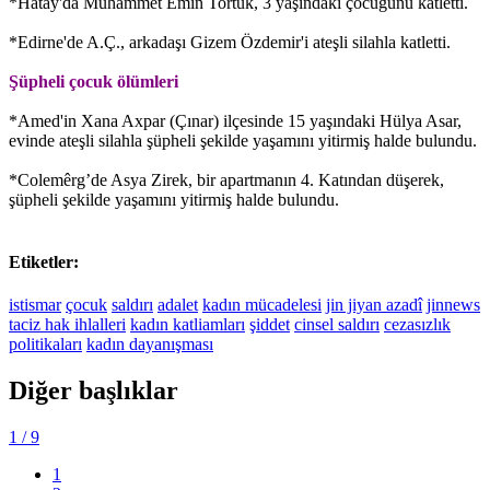
*Hatay'da Muhammet Emin Tortuk, 3 yaşındaki çocuğunu katletti.
*Edirne'de A.Ç., arkadaşı Gizem Özdemir'i ateşli silahla katletti.
Şüpheli çocuk ölümleri
*Amed'in Xana Axpar (Çınar) ilçesinde 15 yaşındaki Hülya Asar,
evinde ateşli silahla şüpheli şekilde yaşamını yitirmiş halde bulundu.
*Colemêrg’de Asya Zirek, bir apartmanın 4. Katından düşerek,
şüpheli şekilde yaşamını yitirmiş halde bulundu.
Etiketler:
istismar
çocuk
saldırı
adalet
kadın mücadelesi
jin jiyan azadî
jinnews
taciz
hak ihlalleri
kadın katliamları
şiddet
cinsel saldırı
cezasızlık
politikaları
kadın dayanışması
Diğer başlıklar
1
/ 9
1