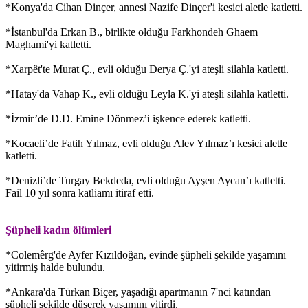
*Konya'da Cihan Dinçer, annesi Nazife Dinçer'i kesici aletle katletti.
*İstanbul'da Erkan B., birlikte olduğu Farkhondeh Ghaem
Maghami'yi katletti.
*Xarpêt'te Murat Ç., evli olduğu Derya Ç.'yi ateşli silahla katletti.
*Hatay'da Vahap K., evli olduğu Leyla K.'yi ateşli silahla katletti.
*İzmir’de D.D. Emine Dönmez’i işkence ederek katletti.
*Kocaeli’de Fatih Yılmaz, evli olduğu Alev Yılmaz’ı kesici aletle
katletti.
*Denizli’de Turgay Bekdeda, evli olduğu Ayşen Aycan’ı katletti.
Fail 10 yıl sonra katliamı itiraf etti.
Şüpheli kadın ölümleri
*Colemêrg'de Ayfer Kızıldoğan, evinde şüpheli şekilde yaşamını
yitirmiş halde bulundu.
*Ankara'da Türkan Biçer, yaşadığı apartmanın 7'nci katından
şüpheli şekilde düşerek yaşamını yitirdi.