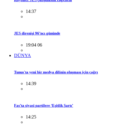
14:37
JES direnişi 96’ncı gününde
19:04 06
DÜNYA
Tunus'ta yeni bir medya dilinin oluşması için çağrı
14:39
Fas’ta siyasi partilere ‘Eşitlik Şartı’
14:25