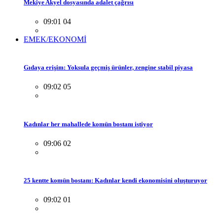
Mekiye Akyel dosyasında adalet çağrısı
09:01 04
EMEK/EKONOMİ
Gıdaya erişim: Yoksula geçmiş ürünler, zengine stabil piyasa
09:02 05
Kadınlar her mahallede komün bostanı istiyor
09:06 02
25 kentte komün bostanı: Kadınlar kendi ekonomisini oluşturuyor
09:02 01