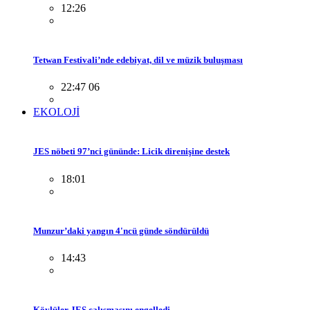
12:26
Tetwan Festivali’nde edebiyat, dil ve müzik buluşması
22:47 06
EKOLOJİ
JES nöbeti 97’nci gününde: Licik direnişine destek
18:01
Munzur’daki yangın 4'ncü günde söndürüldü
14:43
Köylüler JES çalışmasını engelledi