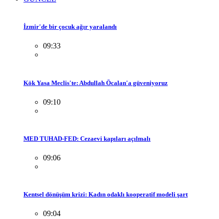
İzmir'de bir çocuk ağır yaralandı
09:33
Kök Yasa Meclis'te: Abdullah Öcalan'a güveniyoruz
09:10
MED TUHAD-FED: Cezaevi kapıları açılmalı
09:06
Kentsel dönüşüm krizi: Kadın odaklı kooperatif modeli şart
09:04