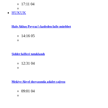
17:11 04
HUKUK
Hale Akbaş Poyraz’ı katleden faile müebbet
14:16 05
Şiddet failleri tutuklandı
12:31 04
Mekiye Akyel dosyasında adalet çağrısı
09:01 04