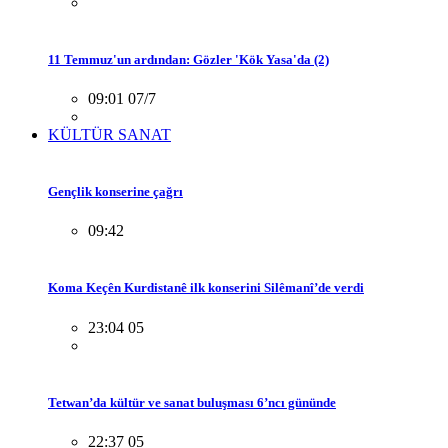
11 Temmuz'un ardından: Gözler 'Kök Yasa'da (2)
09:01 07/7
KÜLTÜR SANAT
Gençlik konserine çağrı
09:42
Koma Keçên Kurdistanê ilk konserini Silêmanî’de verdi
23:04 05
Tetwan’da kültür ve sanat buluşması 6’ncı gününde
22:37 05