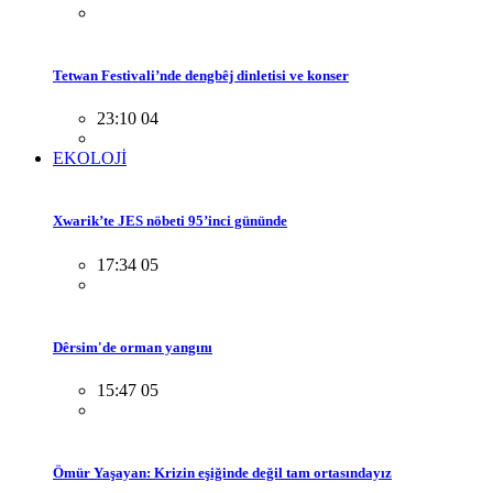
Tetwan Festivali’nde dengbêj dinletisi ve konser
23:10 04
EKOLOJİ
Xwarik’te JES nöbeti 95’inci gününde
17:34 05
Dêrsim'de orman yangını
15:47 05
Ömür Yaşayan: Krizin eşiğinde değil tam ortasındayız