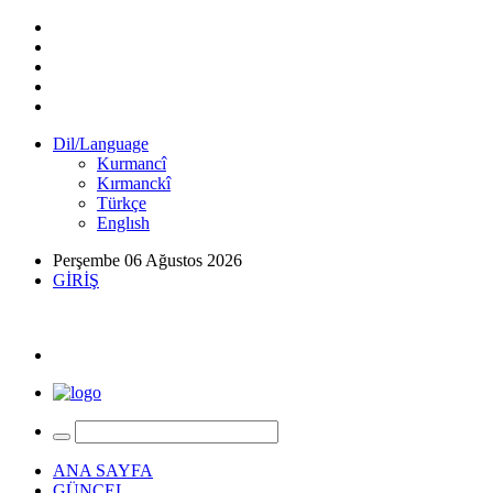
Dil/Language
Kurmancî
Kırmanckî
Türkçe
Englısh
Perşembe 06 Ağustos 2026
GİRİŞ
ANA SAYFA
GÜNCEL