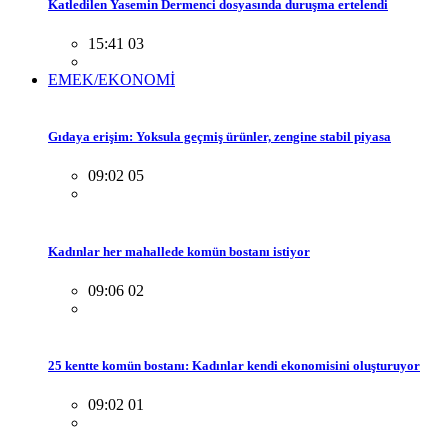
Katledilen Yasemin Dermenci dosyasında duruşma ertelendi
15:41 03
EMEK/EKONOMİ
Gıdaya erişim: Yoksula geçmiş ürünler, zengine stabil piyasa
09:02 05
Kadınlar her mahallede komün bostanı istiyor
09:06 02
25 kentte komün bostanı: Kadınlar kendi ekonomisini oluşturuyor
09:02 01