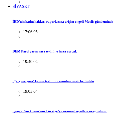
SİYASET
İHD’nin kadın hakları raporlarına erişim engeli Meclis gündeminde
17:06 05
DEM Parti yarın yasa teklifine imza atacak
19:40 04
'Çerçeve yasa' kanun teklifinin sunulma saati belli oldu
19:03 04
'Şengal Soykırımı’nın Türkiye’ye uzanan boyutları araştırılsın'