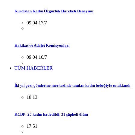
Kürdistan Kadın Özgürlük Hareketi Deneyimi
09:04 17/7
Hakikat ve Adalet Komisyonları
09:04 10/7
TÜM HABERLER
İki yıl geri gönderme merkezinde tutulan kadın bebeğiyle tutuklandı
18:13
KCDP: 25 kadın katledildi, 31 şüpheli ölüm
17:51