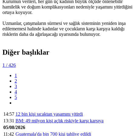
Kurumun verileri, her gün üç kadının büyük ölçüde önlenebilir
hamilelik ve doğum komplikasyonları nedeniyle yaşamını yitirdiğini
ortaya koyuyor.
Uzmanlar, çatışmaların sürmesi ve sağlık sisteminin yeniden inşa
edilememesi halinde kadınlar ve çocukların karşı karşıya kaldığı
risklerin daha da ağırlaşacağı uyarısında bulunuyor.
Diğer başlıklar
1
/ 426
1
2
3
4
5
14:57
12 bin kişi sıcaktan yaşamını yitirdi
13:31
BM: 49 milyon kişi açlık riskiyle karşı karşıya
05/08/2026
11:42
Guatemala'da bin 700 kişi tahliye edildi