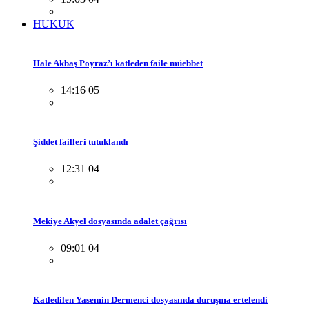
HUKUK
Hale Akbaş Poyraz’ı katleden faile müebbet
14:16 05
Şiddet failleri tutuklandı
12:31 04
Mekiye Akyel dosyasında adalet çağrısı
09:01 04
Katledilen Yasemin Dermenci dosyasında duruşma ertelendi