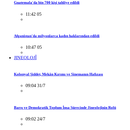
Guatemala'da bin 700 kişi tahliye edildi
11:42 05
Afganistan'da milyonlarca kadın haklarından edildi
10:47 05
JINEOLOJÎ
Kolonyal Şiddet, Mekân Kırımı ve Sinemanın Hafızası
09:04 31/7
Barış ve Demokratik Toplum İnşa Sürecinde Jineolojînin Rolü
09:02 24/7