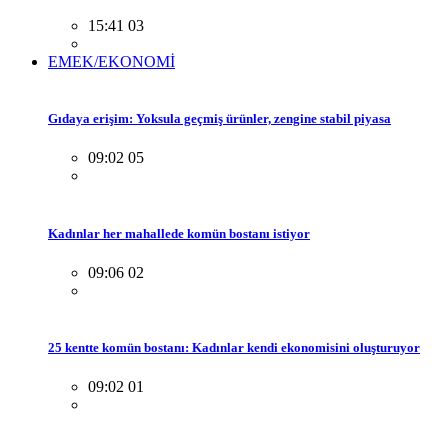
15:41 03
EMEK/EKONOMİ
Gıdaya erişim: Yoksula geçmiş ürünler, zengine stabil piyasa
09:02 05
Kadınlar her mahallede komün bostanı istiyor
09:06 02
25 kentte komün bostanı: Kadınlar kendi ekonomisini oluşturuyor
09:02 01