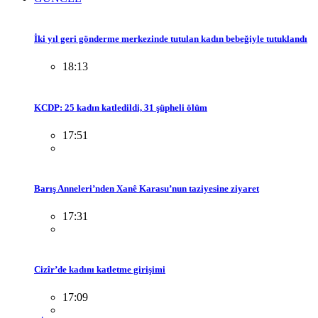
İki yıl geri gönderme merkezinde tutulan kadın bebeğiyle tutuklandı
18:13
KCDP: 25 kadın katledildi, 31 şüpheli ölüm
17:51
Barış Anneleri’nden Xanê Karasu’nun taziyesine ziyaret
17:31
Cizîr’de kadını katletme girişimi
17:09