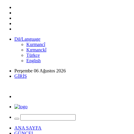
Dil/Language
Kurmancî
Kırmanckî
Türkçe
Englısh
Perşembe 06 Ağustos 2026
GİRİŞ
ANA SAYFA
GÜNCEL