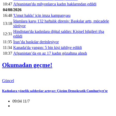
10:47
Afganistan'da milyonlarca kadın haklarından edildi
04/08/2026
16:48
'Umut hakkı' için imza kampanyası
İdamlara karşı 132 haftalık direniş: Baskılar arttı, mücadele
13:18
sürüyor
Hindistan'da kadınlara dijital saldırı: Kişisel bilgileri ifşa
12:31
edildi
11:35
İran’da baskılar derinleşiyor
11:34
Kanada'da yangın: 5 bin kişi tahliye edildi
10:37
Afganistan’da en az 17 kadın gözaltına alındı
Okumadan geçme!
Güncel
Kadınlara yönelik saldırılar artıyor: Çözüm Demokratik Cumhuriyet'te
09:04 11/7