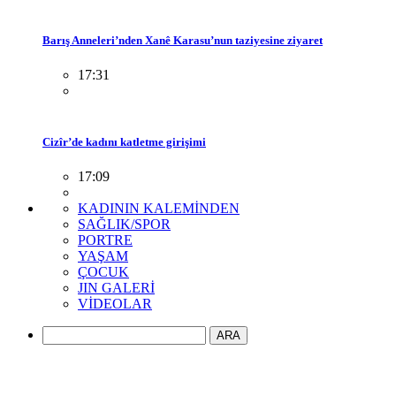
Barış Anneleri’nden Xanê Karasu’nun taziyesine ziyaret
17:31
Cizîr’de kadını katletme girişimi
17:09
KADININ KALEMİNDEN
SAĞLIK/SPOR
PORTRE
YAŞAM
ÇOCUK
JIN GALERİ
VİDEOLAR
ARA