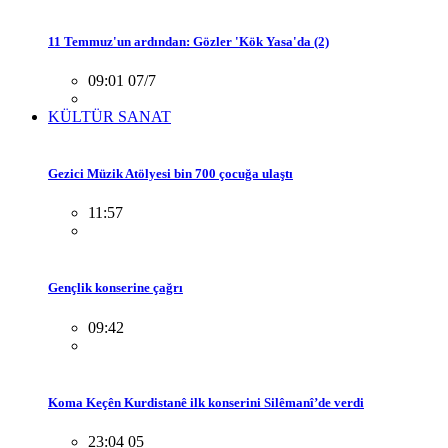
11 Temmuz'un ardından: Gözler 'Kök Yasa'da (2)
09:01 07/7
KÜLTÜR SANAT
Gezici Müzik Atölyesi bin 700 çocuğa ulaştı
11:57
Gençlik konserine çağrı
09:42
Koma Keçên Kurdistanê ilk konserini Silêmanî’de verdi
23:04 05