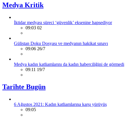
Medya Kritik
İktidar medyası süreci ‘güvenlik’ eksenine hapsediyor
09:03 02
Gülistan Doku Dosyası ve medyanın hakikat sınavı
09:06 26/7
Medya kadın katliamlarını da kadın haberciliğini de görmedi
09:11 19/7
Tarihte Bugün
6 Ağustos 2021: Kadın katliamlarına karşı yürüyüş
09:05