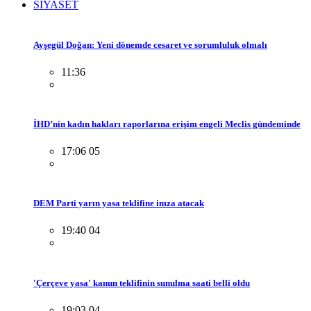
SİYASET
Ayşegül Doğan: Yeni dönemde cesaret ve sorumluluk olmalı
11:36
İHD’nin kadın hakları raporlarına erişim engeli Meclis gündeminde
17:06 05
DEM Parti yarın yasa teklifine imza atacak
19:40 04
'Çerçeve yasa' kanun teklifinin sunulma saati belli oldu
19:03 04