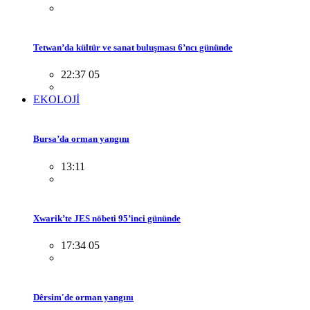
Tetwan’da kültür ve sanat buluşması 6’ncı gününde
22:37 05
EKOLOJİ
Bursa’da orman yangını
13:11
Xwarik’te JES nöbeti 95’inci gününde
17:34 05
Dêrsim'de orman yangını