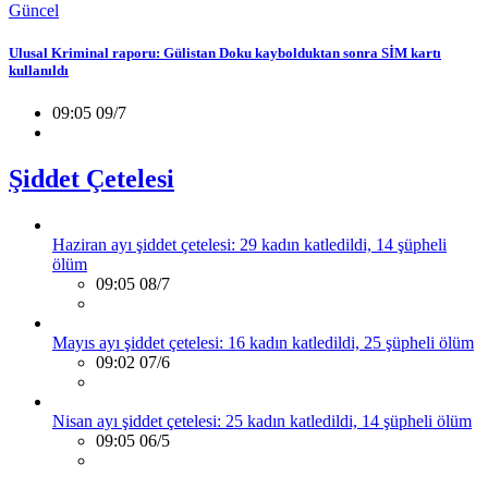
Güncel
Ulusal Kriminal raporu: Gülistan Doku kaybolduktan sonra SİM kartı
kullanıldı
09:05 09/7
Şiddet Çetelesi
Haziran ayı şiddet çetelesi: 29 kadın katledildi, 14 şüpheli
ölüm
09:05 08/7
Mayıs ayı şiddet çetelesi: 16 kadın katledildi, 25 şüpheli ölüm
09:02 07/6
Nisan ayı şiddet çetelesi: 25 kadın katledildi, 14 şüpheli ölüm
09:05 06/5