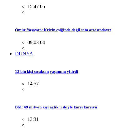
15:47 05
Ömür Yaşayan: Krizin eşiğinde değil tam ortasındayız
09:03 04
DÜNYA
12 bin kişi sıcaktan yaşamını yitirdi
14:57
BM: 49 milyon kişi açlık riskiyle karşı karşıya
13:31