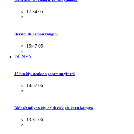
17:34 05
Dêrsim'de orman yangını
15:47 05
DÜNYA
12 bin kişi sıcaktan yaşamını yitirdi
14:57 06
BM: 49 milyon kişi açlık riskiyle karşı karşıya
13:31 06