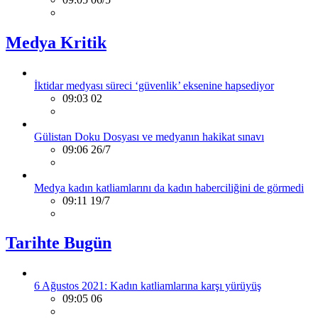
Medya Kritik
İktidar medyası süreci ‘güvenlik’ eksenine hapsediyor
09:03 02
Gülistan Doku Dosyası ve medyanın hakikat sınavı
09:06 26/7
Medya kadın katliamlarını da kadın haberciliğini de görmedi
09:11 19/7
Tarihte Bugün
6 Ağustos 2021: Kadın katliamlarına karşı yürüyüş
09:05 06