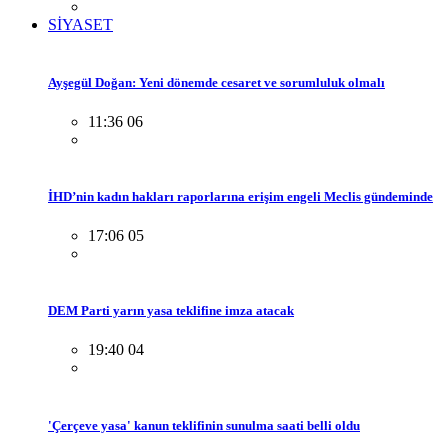
SİYASET
Ayşegül Doğan: Yeni dönemde cesaret ve sorumluluk olmalı
11:36 06
İHD’nin kadın hakları raporlarına erişim engeli Meclis gündeminde
17:06 05
DEM Parti yarın yasa teklifine imza atacak
19:40 04
'Çerçeve yasa' kanun teklifinin sunulma saati belli oldu