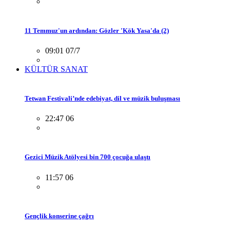
11 Temmuz'un ardından: Gözler 'Kök Yasa'da (2)
09:01 07/7
KÜLTÜR SANAT
Tetwan Festivali’nde edebiyat, dil ve müzik buluşması
22:47 06
Gezici Müzik Atölyesi bin 700 çocuğa ulaştı
11:57 06
Gençlik konserine çağrı