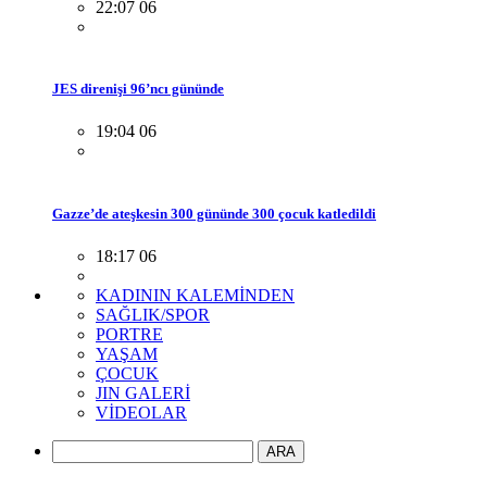
22:07 06
JES direnişi 96’ncı gününde
19:04 06
Gazze’de ateşkesin 300 gününde 300 çocuk katledildi
18:17 06
KADININ KALEMİNDEN
SAĞLIK/SPOR
PORTRE
YAŞAM
ÇOCUK
JIN GALERİ
VİDEOLAR
ARA