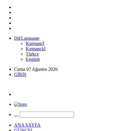
Dil/Language
Kurmancî
Kırmanckî
Türkçe
Englısh
Cuma 07 Ağustos 2026
GİRİŞ
ANA SAYFA
GÜNCEL