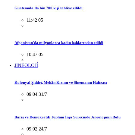
Guatemala'da bin 700 kişi tahliye edildi
11:42 05
Afganistan'da milyonlarca kadın haklarından edildi
10:47 05
JINEOLOJÎ
Kolonyal Şiddet, Mekân Kırımı ve Sinemanın Hafızası
09:04 31/7
Barış ve Demokratik Toplum İnşa Sürecinde Jineolojînin Rolü
09:02 24/7