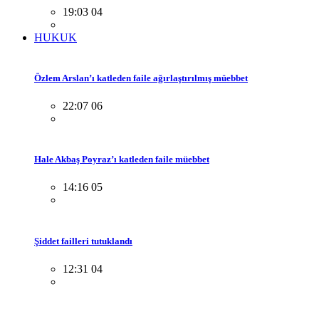
19:03 04
HUKUK
Özlem Arslan’ı katleden faile ağırlaştırılmış müebbet
22:07 06
Hale Akbaş Poyraz’ı katleden faile müebbet
14:16 05
Şiddet failleri tutuklandı
12:31 04