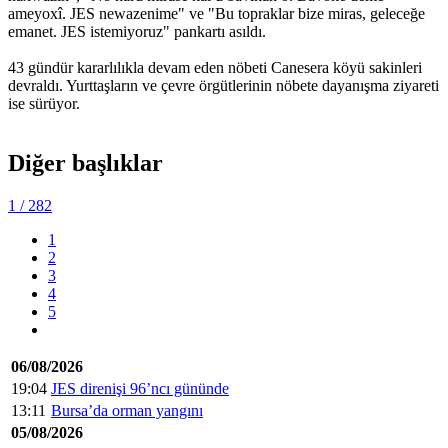
ameyoxî. JES newazenime" ve "Bu topraklar bize miras, geleceğe
emanet. JES istemiyoruz" pankartı asıldı.
43 gündür kararlılıkla devam eden nöbeti Canesera köyü sakinleri
devraldı. Yurttaşların ve çevre örgütlerinin nöbete dayanışma ziyareti
ise sürüyor.
Diğer başlıklar
1
/ 282
1
2
3
4
5
06/08/2026
19:04
JES direnişi 96’ncı gününde
13:11
Bursa’da orman yangını
05/08/2026