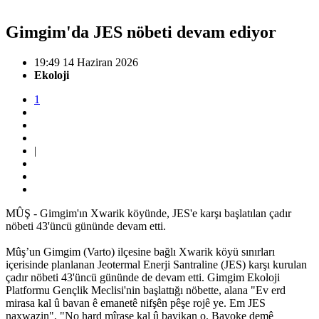
Gimgim'da JES nöbeti devam ediyor
19:49 14 Haziran 2026
Ekoloji
1
|
MÛŞ - Gimgim'ın Xwarik köyünde, JES'e karşı başlatılan çadır
nöbeti 43'üncü gününde devam etti.
Mûş’un Gimgim (Varto) ilçesine bağlı Xwarik köyü sınırları
içerisinde planlanan Jeotermal Enerji Santraline (JES) karşı kurulan
çadır nöbeti 43'üncü gününde de devam etti. Gimgim Ekoloji
Platformu Gençlik Meclisi'nin başlattığı nöbette, alana "Ev erd
mirasa kal û bavan ê emanetê nifşên pêşe rojê ye. Em JES
naxwazin", "No hard mîrase kal û bavikan o. Bavoke demê