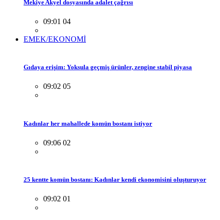
Mekiye Akyel dosyasında adalet çağrısı
09:01 04
EMEK/EKONOMİ
Gıdaya erişim: Yoksula geçmiş ürünler, zengine stabil piyasa
09:02 05
Kadınlar her mahallede komün bostanı istiyor
09:06 02
25 kentte komün bostanı: Kadınlar kendi ekonomisini oluşturuyor
09:02 01