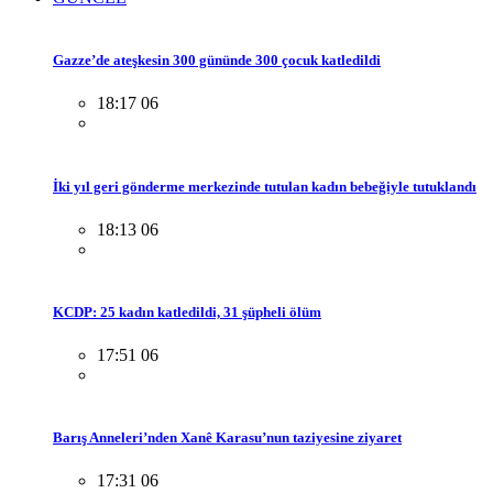
Gazze’de ateşkesin 300 gününde 300 çocuk katledildi
18:17 06
İki yıl geri gönderme merkezinde tutulan kadın bebeğiyle tutuklandı
18:13 06
KCDP: 25 kadın katledildi, 31 şüpheli ölüm
17:51 06
Barış Anneleri’nden Xanê Karasu’nun taziyesine ziyaret
17:31 06