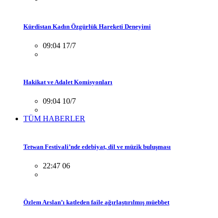
Kürdistan Kadın Özgürlük Hareketi Deneyimi
09:04 17/7
Hakikat ve Adalet Komisyonları
09:04 10/7
TÜM HABERLER
Tetwan Festivali’nde edebiyat, dil ve müzik buluşması
22:47 06
Özlem Arslan’ı katleden faile ağırlaştırılmış müebbet