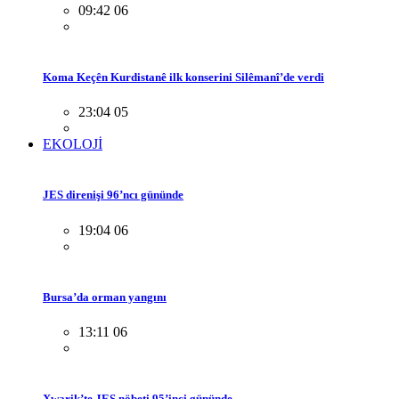
09:42 06
Koma Keçên Kurdistanê ilk konserini Silêmanî’de verdi
23:04 05
EKOLOJİ
JES direnişi 96’ncı gününde
19:04 06
Bursa’da orman yangını
13:11 06
Xwarik’te JES nöbeti 95’inci gününde