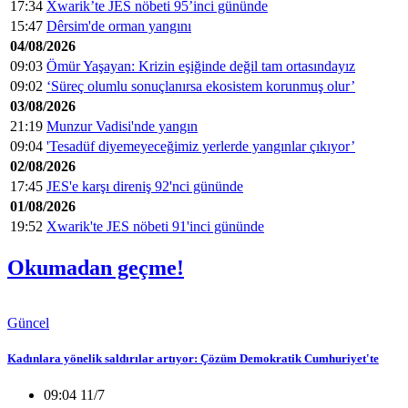
17:34
Xwarik’te JES nöbeti 95’inci gününde
15:47
Dêrsim'de orman yangını
04/08/2026
09:03
Ömür Yaşayan: Krizin eşiğinde değil tam ortasındayız
09:02
‘Süreç olumlu sonuçlanırsa ekosistem korunmuş olur’
03/08/2026
21:19
Munzur Vadisi'nde yangın
09:04
'Tesadüf diyemeyeceğimiz yerlerde yangınlar çıkıyor’
02/08/2026
17:45
JES'e karşı direniş 92'nci gününde
01/08/2026
19:52
Xwarik'te JES nöbeti 91'inci gününde
Okumadan geçme!
Güncel
Kadınlara yönelik saldırılar artıyor: Çözüm Demokratik Cumhuriyet'te
09:04 11/7