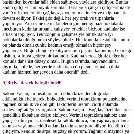
basitinden koyunlar hâlâ elden sağılıyor, yaylalara gidiliyor. Bunlar
kadın çiftçiler için büyük sorunlar. Tarlalarda çalışan çiftçilerimiz de
var. Artık modern bir çağdayız, modern makineler ve ekipmanlarla
devam ediliyor. Eskisi gibi değil, her şey orak ve tırpanlarla
yapılmıyor. Ama yine de makinelerin giremediği bazı noktalarda
mecburen kadınlar tırpanla çalışıyor, erkekler biçiyor, kadınlar ise
arkasını topluyor. Teknolojinin gelişmesiyle bir tık daha iyi
noktalarda olduğumuzu söyleyebiliriz. Her konuda kesinlikle kadın
ön planda olmalı çünkü kadının emeği olmadan hiçbir şey
yapılamaz. Bugün buğday ekiliyorsa onu pişiren kadındır. O ekmeği
pişiren, sofraya getiren bir kadındır. Kadına vereceğimiz değer her
konuda daha üst düzey olmalı. Bugün tarımda, hayvancılıkta,
dışarıda, kafede, her yerde kadın daha ön planda olmalı; çünkü
kadının hizmeti her şeyden daha önemli” dedi.
‘Çiftçiye destek iyileştirilmeli’
Sakine Yalçın, tarımsal üretimin iklim krizinden doğrudan
etkilendiğini belirterek, bölgedeki verimli toprakların potansiyeline
rağmen kuraklık ve don gibi faktörlerin üretimi ciddi anlamda
sekteye uğrattığını vurguladı. Sakine Yalçın, “Buğday, özellikle arpa
genellikle ilkbahara doğru ekiliyor. Verimli topraklara sahibiz ama
yağışlar olmayınca, maalesef kuraklık olunca, kar yağmayıp sulama
sıkıntısı yaşanınca ciddi anlamda ekin zarar görebiliyor. Kendim de
çiftçiyim, kendim de arpa, buğday ekiyorum. Yağmur olmayınca ya