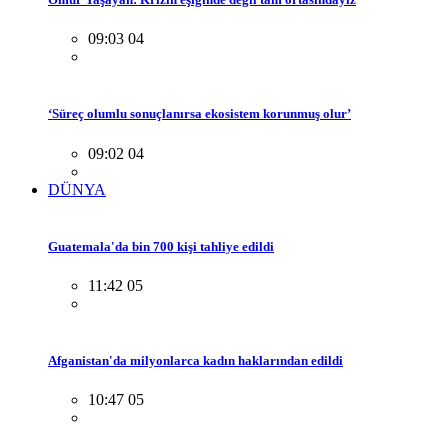
09:03 04
‘Süreç olumlu sonuçlanırsa ekosistem korunmuş olur’
09:02 04
DÜNYA
Guatemala'da bin 700 kişi tahliye edildi
11:42 05
Afganistan'da milyonlarca kadın haklarından edildi
10:47 05