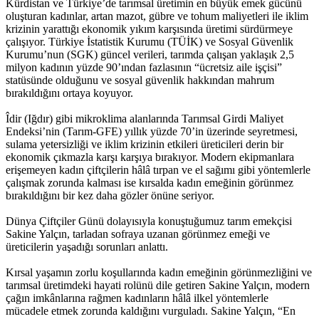
Kürdistan ve Türkiye’de tarımsal üretimin en büyük emek gücünü
oluşturan kadınlar, artan mazot, gübre ve tohum maliyetleri ile iklim
krizinin yarattığı ekonomik yıkım karşısında üretimi sürdürmeye
çalışıyor. Türkiye İstatistik Kurumu (TÜİK) ve Sosyal Güvenlik
Kurumu’nun (SGK) güncel verileri, tarımda çalışan yaklaşık 2,5
milyon kadının yüzde 90’ından fazlasının “ücretsiz aile işçisi”
statüsünde olduğunu ve sosyal güvenlik hakkından mahrum
bırakıldığını ortaya koyuyor.
Îdir (Iğdır) gibi mikroklima alanlarında Tarımsal Girdi Maliyet
Endeksi’nin (Tarım-GFE) yıllık yüzde 70’in üzerinde seyretmesi,
sulama yetersizliği ve iklim krizinin etkileri üreticileri derin bir
ekonomik çıkmazla karşı karşıya bırakıyor. Modern ekipmanlara
erişemeyen kadın çiftçilerin hâlâ tırpan ve el sağımı gibi yöntemlerle
çalışmak zorunda kalması ise kırsalda kadın emeğinin görünmez
bırakıldığını bir kez daha gözler önüne seriyor.
Dünya Çiftçiler Günü dolayısıyla konuştuğumuz tarım emekçisi
Sakine Yalçın, tarladan sofraya uzanan görünmez emeği ve
üreticilerin yaşadığı sorunları anlattı.
Kırsal yaşamın zorlu koşullarında kadın emeğinin görünmezliğini ve
tarımsal üretimdeki hayati rolünü dile getiren Sakine Yalçın, modern
çağın imkânlarına rağmen kadınların hâlâ ilkel yöntemlerle
mücadele etmek zorunda kaldığını vurguladı. Sakine Yalçın, “En