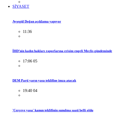
SİYASET
Ayşegül Doğan açıklama yapıyor
11:36
İHD’nin kadın hakları raporlarına erişim engeli Meclis gündeminde
17:06 05
DEM Parti yarın yasa teklifine imza atacak
19:40 04
'Çerçeve yasa' kanun teklifinin sunulma saati belli oldu