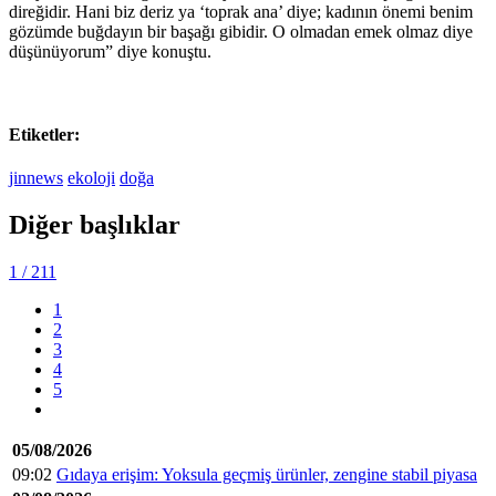
direğidir. Hani biz deriz ya ‘toprak ana’ diye; kadının önemi benim
gözümde buğdayın bir başağı gibidir. O olmadan emek olmaz diye
düşünüyorum” diye konuştu.
Etiketler:
jinnews
ekoloji
doğa
Diğer başlıklar
1
/ 211
1
2
3
4
5
05/08/2026
09:02
Gıdaya erişim: Yoksula geçmiş ürünler, zengine stabil piyasa