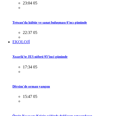
23:04 05
Tetwan’da kültür ve sanat buluşması 6’ncı gününde
22:37 05
EKOLOJİ
Xwarik’te JES nöbeti 95’inci gününde
17:34 05
Dêrsim'de orman yangını
15:47 05
Ömür Yaşayan: Krizin eşiğinde değil tam ortasındayız