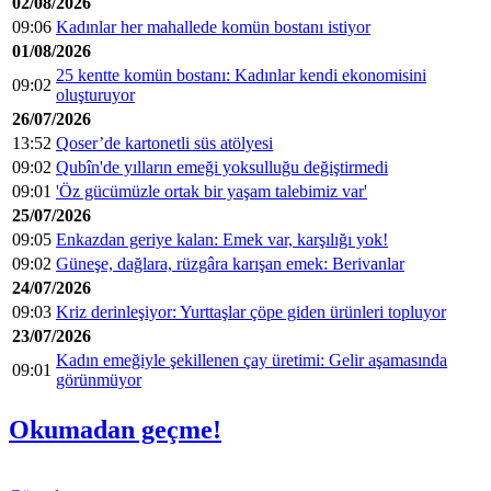
02/08/2026
09:06
Kadınlar her mahallede komün bostanı istiyor
01/08/2026
25 kentte komün bostanı: Kadınlar kendi ekonomisini
09:02
oluşturuyor
26/07/2026
13:52
Qoser’de kartonetli süs atölyesi
09:02
Qubîn'de yılların emeği yoksulluğu değiştirmedi
09:01
'Öz gücümüzle ortak bir yaşam talebimiz var'
25/07/2026
09:05
Enkazdan geriye kalan: Emek var, karşılığı yok!
09:02
Güneşe, dağlara, rüzgâra karışan emek: Berivanlar
24/07/2026
09:03
Kriz derinleşiyor: Yurttaşlar çöpe giden ürünleri topluyor
23/07/2026
Kadın emeğiyle şekillenen çay üretimi: Gelir aşamasında
09:01
görünmüyor
Okumadan geçme!