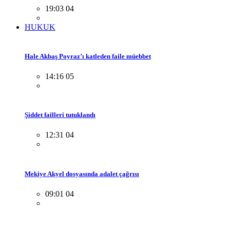
19:03 04
HUKUK
Hale Akbaş Poyraz’ı katleden faile müebbet
14:16 05
Şiddet failleri tutuklandı
12:31 04
Mekiye Akyel dosyasında adalet çağrısı
09:01 04