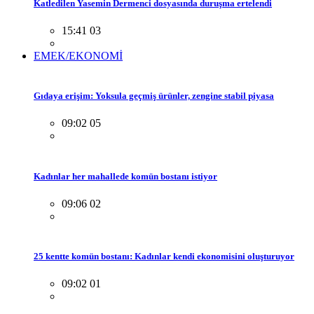
Katledilen Yasemin Dermenci dosyasında duruşma ertelendi
15:41 03
EMEK/EKONOMİ
Gıdaya erişim: Yoksula geçmiş ürünler, zengine stabil piyasa
09:02 05
Kadınlar her mahallede komün bostanı istiyor
09:06 02
25 kentte komün bostanı: Kadınlar kendi ekonomisini oluşturuyor
09:02 01