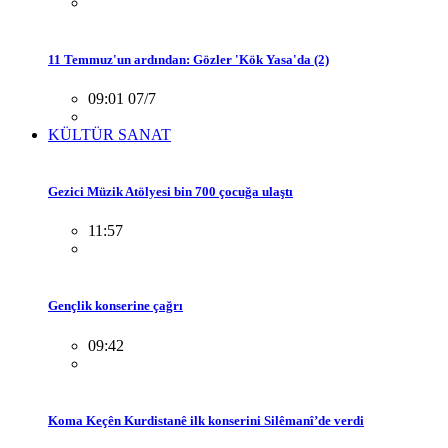
11 Temmuz'un ardından: Gözler 'Kök Yasa'da (2)
09:01 07/7
KÜLTÜR SANAT
Gezici Müzik Atölyesi bin 700 çocuğa ulaştı
11:57
Gençlik konserine çağrı
09:42
Koma Keçên Kurdistanê ilk konserini Silêmanî’de verdi