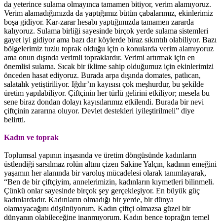
da yeterince sulama olmayınca tamamen bitiyor, verim alamıyoruz.
Verim alamadığımızda da yaptığımız bütün çabalarımız, ekinlerimiz
boşa gidiyor. Kar-zarar hesabı yaptığımızda tamamen zararda
kalıyoruz. Sulama birliği sayesinde birçok yerde sulama sistemleri
gayet iyi gidiyor ama bazı dar köylerde biraz sıkıntılı olabiliyor. Bazı
bölgelerimiz tuzlu toprak olduğu için o konularda verim alamıyoruz
ama onun dışında verimli topraklardır. Verimi artırmak için en
önemlisi sulama. Sıcak bir iklime sahip olduğumuz için ekinlerimizi
önceden hasat ediyoruz. Burada arpa dışında domates, patlıcan,
salatalık yetiştiriliyor. Iğdır’ın kayısısı çok meşhurdur, bu şekilde
üretim yapılabiliyor. Çiftçinin her türlü gelirini etkiliyor; mesela bu
sene biraz dondan dolayı kayısılarımız etkilendi. Burada bir nevi
çiftçinin zararına oluyor. Devlet destekleri iyileştirilmeli” diye
belirtti.
Kadın ve toprak
Toplumsal yapının inşasında ve üretim döngüsünde kadınların
üstlendiği sarsılmaz rolün altını çizen Sakine Yalçın, kadının emeğini
yaşamın her alanında bir varoluş mücadelesi olarak tanımlayarak,
“Ben de bir çiftçiyim, annelerimizin, kadınların kıymetleri bilinmeli.
Çünkü onlar sayesinde birçok şey gerçekleşiyor. En büyük güç
kadınlardadır. Kadınların olmadığı bir yerde, bir dünya
olamayacağını düşünüyorum. Kadın çiftçi olmazsa güzel bir
dünyanın olabileceğine inanmıyorum. Kadın bence toprağın temel