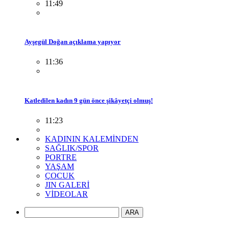
11:49
Ayşegül Doğan açıklama yapıyor
11:36
Katledilen kadın 9 gün önce şikâyetçi olmuş!
11:23
KADININ KALEMİNDEN
SAĞLIK/SPOR
PORTRE
YAŞAM
ÇOCUK
JIN GALERİ
VİDEOLAR
ARA