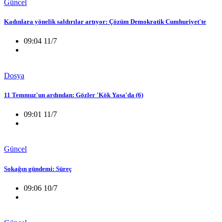
Güncel
Kadınlara yönelik saldırılar artıyor: Çözüm Demokratik Cumhuriyet'te
09:04 11/7
Dosya
11 Temmuz'un ardından: Gözler 'Kök Yasa'da (6)
09:01 11/7
Güncel
Sokağın gündemi: Süreç
09:06 10/7