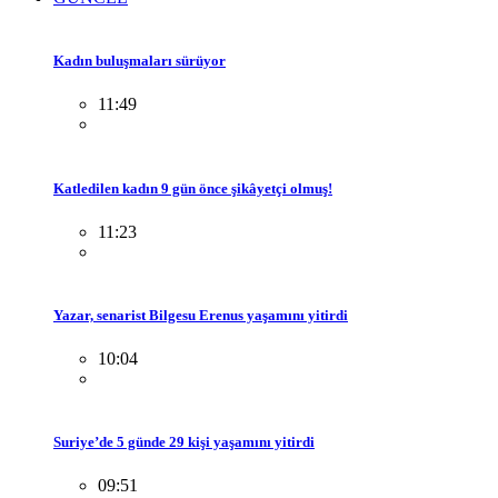
Kadın buluşmaları sürüyor
11:49
Katledilen kadın 9 gün önce şikâyetçi olmuş!
11:23
Yazar, senarist Bilgesu Erenus yaşamını yitirdi
10:04
Suriye’de 5 günde 29 kişi yaşamını yitirdi
09:51