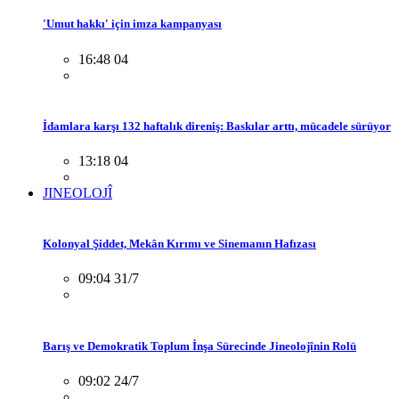
'Umut hakkı' için imza kampanyası
16:48 04
İdamlara karşı 132 haftalık direniş: Baskılar arttı, mücadele sürüyor
13:18 04
JINEOLOJÎ
Kolonyal Şiddet, Mekân Kırımı ve Sinemanın Hafızası
09:04 31/7
Barış ve Demokratik Toplum İnşa Sürecinde Jineolojînin Rolü
09:02 24/7