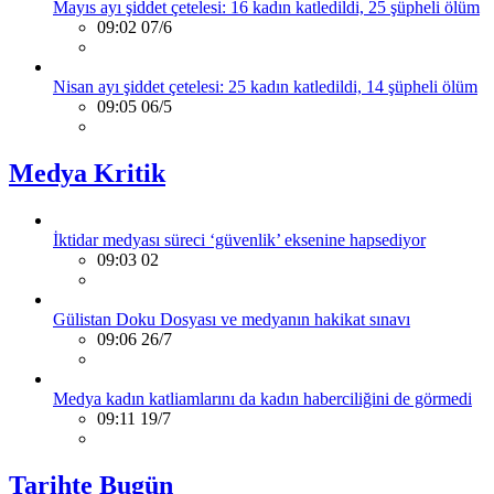
Mayıs ayı şiddet çetelesi: 16 kadın katledildi, 25 şüpheli ölüm
09:02 07/6
Nisan ayı şiddet çetelesi: 25 kadın katledildi, 14 şüpheli ölüm
09:05 06/5
Medya Kritik
İktidar medyası süreci ‘güvenlik’ eksenine hapsediyor
09:03 02
Gülistan Doku Dosyası ve medyanın hakikat sınavı
09:06 26/7
Medya kadın katliamlarını da kadın haberciliğini de görmedi
09:11 19/7
Tarihte Bugün