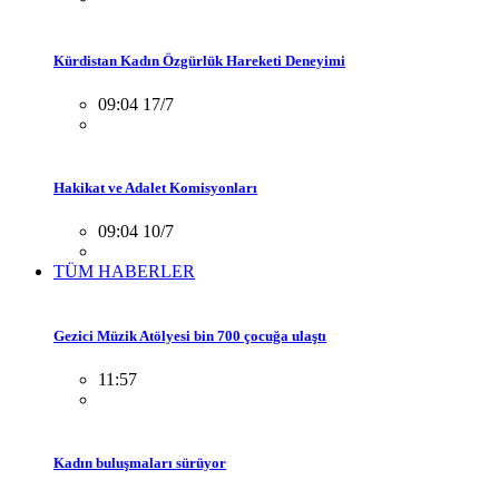
Kürdistan Kadın Özgürlük Hareketi Deneyimi
09:04 17/7
Hakikat ve Adalet Komisyonları
09:04 10/7
TÜM HABERLER
Gezici Müzik Atölyesi bin 700 çocuğa ulaştı
11:57
Kadın buluşmaları sürüyor