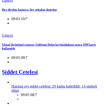
Güncel
Her direkte kamera, her sokakta denetim
09:03 10/7
Güncel
Ulusal Kriminal raporu: Gülistan Doku kaybolduktan sonra SİM kartı
kullanıldı
09:05 09/7
Şiddet Çetelesi
Haziran ayı şiddet çetelesi: 29 kadın katledildi, 14 şüpheli
ölüm
09:05 08/7