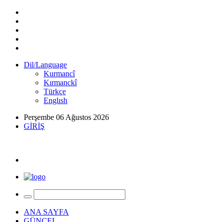
Dil/Language
Kurmancî
Kırmanckî
Türkçe
Englısh
Perşembe 06 Ağustos 2026
GİRİŞ
ANA SAYFA
GÜNCEL