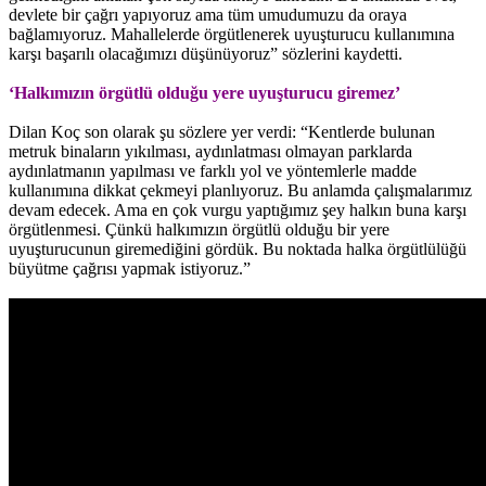
devlete bir çağrı yapıyoruz ama tüm umudumuzu da oraya
bağlamıyoruz. Mahallelerde örgütlenerek uyuşturucu kullanımına
karşı başarılı olacağımızı düşünüyoruz” sözlerini kaydetti.
‘Halkımızın örgütlü olduğu yere uyuşturucu giremez’
Dilan Koç son olarak şu sözlere yer verdi: “Kentlerde bulunan
metruk binaların yıkılması, aydınlatması olmayan parklarda
aydınlatmanın yapılması ve farklı yol ve yöntemlerle madde
kullanımına dikkat çekmeyi planlıyoruz. Bu anlamda çalışmalarımız
devam edecek. Ama en çok vurgu yaptığımız şey halkın buna karşı
örgütlenmesi. Çünkü halkımızın örgütlü olduğu bir yere
uyuşturucunun giremediğini gördük. Bu noktada halka örgütlülüğü
büyütme çağrısı yapmak istiyoruz.”