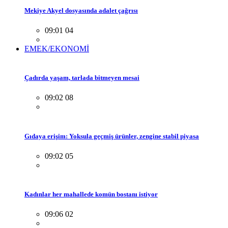
Mekiye Akyel dosyasında adalet çağrısı
09:01 04
EMEK/EKONOMİ
Çadırda yaşam, tarlada bitmeyen mesai
09:02 08
Gıdaya erişim: Yoksula geçmiş ürünler, zengine stabil piyasa
09:02 05
Kadınlar her mahallede komün bostanı istiyor
09:06 02