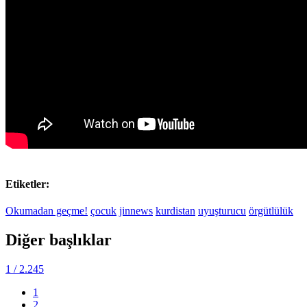
Etiketler:
Okumadan geçme!
çocuk
jinnews
kurdistan
uyuşturucu
örgütlülük
Diğer başlıklar
1
/ 2.245
1
2