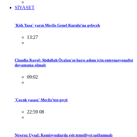
SİYASET
'Kök Yasa' yarın Meclis Genel Kurulu’na gelecek
13:27
Claudia Korol: Abdullah Öcalan'ın barış adımı için enternasyonalist
dayanışma olmalı
09:02
'Çocuk yasası' Meclis’ten geçti
22:59 08
Newroz Uysal: Komisyonlarda eşit temsiliyet sağlanmalı