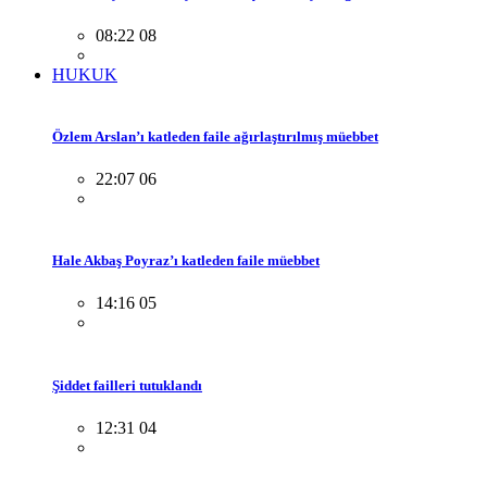
08:22 08
HUKUK
Özlem Arslan’ı katleden faile ağırlaştırılmış müebbet
22:07 06
Hale Akbaş Poyraz’ı katleden faile müebbet
14:16 05
Şiddet failleri tutuklandı
12:31 04