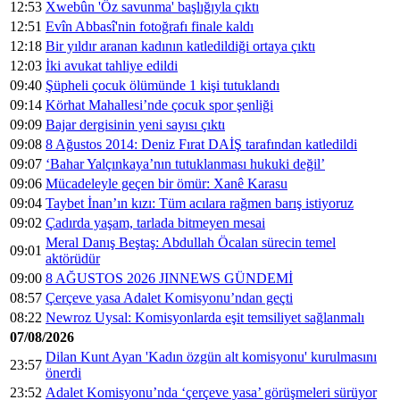
12:53
Xwebûn 'Öz savunma' başlığıyla çıktı
12:51
Evîn Abbasî'nin fotoğrafı finale kaldı
12:18
Bir yıldır aranan kadının katledildiği ortaya çıktı
12:03
İki avukat tahliye edildi
09:40
Şüpheli çocuk ölümünde 1 kişi tutuklandı
09:14
Körhat Mahallesi’nde çocuk spor şenliği
09:09
Bajar dergisinin yeni sayısı çıktı
09:08
8 Ağustos 2014: Deniz Fırat DAİŞ tarafından katledildi
09:07
‘Bahar Yalçınkaya’nın tutuklanması hukuki değil’
09:06
Mücadeleyle geçen bir ömür: Xanê Karasu
09:04
Taybet İnan’ın kızı: Tüm acılara rağmen barış istiyoruz
09:02
Çadırda yaşam, tarlada bitmeyen mesai
Meral Danış Beştaş: Abdullah Öcalan sürecin temel
09:01
aktörüdür
09:00
8 AĞUSTOS 2026 JINNEWS GÜNDEMİ
08:57
Çerçeve yasa Adalet Komisyonu’ndan geçti
08:22
Newroz Uysal: Komisyonlarda eşit temsiliyet sağlanmalı
07/08/2026
Dilan Kunt Ayan 'Kadın özgün alt komisyonu' kurulmasını
23:57
önerdi
23:52
Adalet Komisyonu’nda ‘çerçeve yasa’ görüşmeleri sürüyor