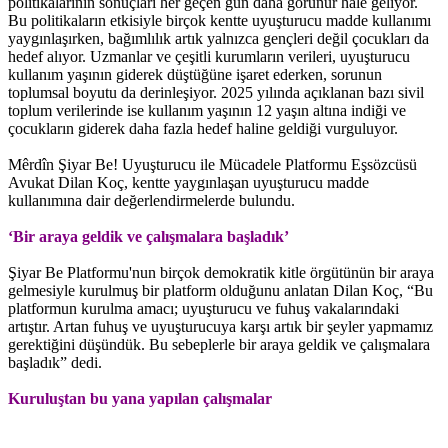
politikalarının sonuçları her geçen gün daha görünür hale geliyor.
Bu politikaların etkisiyle birçok kentte uyuşturucu madde kullanımı
yaygınlaşırken, bağımlılık artık yalnızca gençleri değil çocukları da
hedef alıyor. Uzmanlar ve çeşitli kurumların verileri, uyuşturucu
kullanım yaşının giderek düştüğüne işaret ederken, sorunun
toplumsal boyutu da derinleşiyor. 2025 yılında açıklanan bazı sivil
toplum verilerinde ise kullanım yaşının 12 yaşın altına indiği ve
çocukların giderek daha fazla hedef haline geldiği vurguluyor.
Mêrdîn Şiyar Be! Uyuşturucu ile Mücadele Platformu Eşsözcüsü
Avukat Dilan Koç, kentte yaygınlaşan uyuşturucu madde
kullanımına dair değerlendirmelerde bulundu.
‘Bir araya geldik ve çalışmalara başladık’
Şiyar Be Platformu'nun birçok demokratik kitle örgütünün bir araya
gelmesiyle kurulmuş bir platform olduğunu anlatan Dilan Koç, “Bu
platformun kurulma amacı; uyuşturucu ve fuhuş vakalarındaki
artıştır. Artan fuhuş ve uyuşturucuya karşı artık bir şeyler yapmamız
gerektiğini düşündük. Bu sebeplerle bir araya geldik ve çalışmalara
başladık” dedi.
Kuruluştan bu yana yapılan çalışmalar