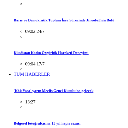
Barış ve Demokratik Toplum İnşa Sürecinde Jineolojînin Rolü
09:02 24/7
Kürdistan Kadın Özgürlük Hareketi Deneyimi
09:04 17/7
TÜM HABERLER
'Kök Yasa' yarın Meclis Genel Kurulu’na gelecek
13:27
Belgesel fotoğrafçısına 15 yıl hapis cezası