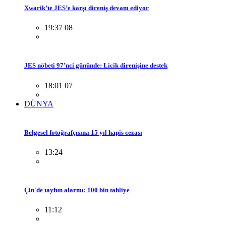
Xwarik’te JES’e karşı direniş devam ediyor
19:37 08
JES nöbeti 97’nci gününde: Licik direnişine destek
18:01 07
DÜNYA
Belgesel fotoğrafçısına 15 yıl hapis cezası
13:24
Çin'de tayfun alarmı: 100 bin tahliye
11:12