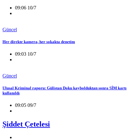
09:06 10/7
Güncel
Her direkte kamera, her sokakta denetim
09:03 10/7
Güncel
Ulusal Kriminal raporu: Gülistan Doku kaybolduktan sonra SİM kartı
kullanıldı
09:05 09/7
Şiddet Çetelesi