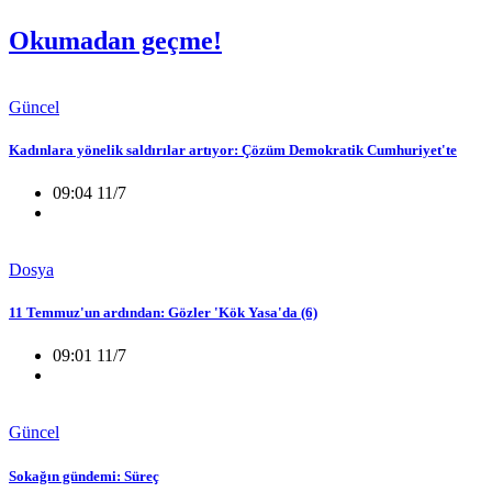
Okumadan geçme!
Güncel
Kadınlara yönelik saldırılar artıyor: Çözüm Demokratik Cumhuriyet'te
09:04 11/7
Dosya
11 Temmuz'un ardından: Gözler 'Kök Yasa'da (6)
09:01 11/7
Güncel
Sokağın gündemi: Süreç