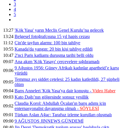
3
4
5
13:27
'Kök Yasa' yarın Meclis Genel Kurulu’na gelecek
13:24
Belgesel fotoğrafçısına 15 yıl hapis cezası
11:12
Çin'de tayfun alarmı: 100 bin tahliye
10:55
Kanada'da yangın: 20 bin kişi tahliye edildi
10:47
2'nci Paris katliamı duruşma tarihi belli oldu
09:07
Ana akım 'Kök Yasayı' çerçevelere sığdıramadı
9 Ağustos 1956: Güney Afrikalı kadınlar apartheid’e karşı
09:06
yürüdü
Temmuz ayı şiddet çetelesi: 25 kadın katledildi, 27 şüpheli
09:05
ölüm
09:04
Barış Anneleri 'Kök Yasa'ya dair konuştu -
Video Haber
09:03
Kato Dağı’nın gölgesinde sonsuz yeşillik
Claudia Korol: Abdullah Öcalan'ın barış adımı için
09:02
enternasyonalist dayanışma olmalı -
SÖYLEŞİ
09:01
Türkan Aslan Ağaç: Tarafsız izleme kurulları oluşmalı
09:00
9 AĞUSTOS JINNEWS GÜNDEMİ
08:40
Jin Dergi 'Demokratik toplum arayışı' başlığıyla çıktı