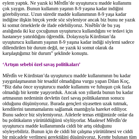
eylem yaptık. Ne yazık ki Mêrdîn’de uyuşturucu madde kullanımı
çok yaygın. Bunun kullanım yaşının 8-9 yaşına kadar indiğini
görebiliyoruz. Uzun süredir madde kullanımının 8-9 yaşa kadar
indiğine ilişkin birçok yerde söz söyleniyor ancak biz bunu ne yazık
ki somut örneklerle de ifade edebiliyoruz. Nisêbîn’de bu yaş
aralığında iki kız çocuğunun uyuşturucu kullandığını ve tedavi için
hastaneye yatırıldığını öğrendik. Dolayısıyla Kürdistan’da
uyuşturucu kullanım yaşının 8-9 yaşına kadar indiği söylemi sadece
dillendirilen bir durum değil, ne yazık ki somut olarak da
karşılaştığımız bir durum” şeklinde konuştu.
‘Artışın sebebi özel savaş politikaları’
Mêrdîn ve Kürdistan’da uyuşturucu madde kullanımının bu kadar
yaygınlaşmasının bir tesadüf olmadığına vurgu yapan Dilan Koç,
“Biz daha önce uyuşturucu madde kullanımı ve fuhuşun çok fazla
olmadığı bir kentte yaşıyorduk. Ancak son yıllarda bunun bu kadar
artmasının nedeninin devletin özel savaş politikalarının sonucu
olduğunu düşünüyoruz. Burada gençleri siyasetten uzak tutmak,
kendilerini tanımamalarını sağlamak mantığıyla hareket ediliyor.
Bunu sadece biz söylemiyoruz. Ailelerle temas ettiğimizde onlar da
bu politikaların yürütüldüğünü söylüyorlar. Maalesef Mêrdîn’de
uyuşturucu madde kullanımında ciddi bir artış olduğunu
söyleyebiliriz. Bunun için de ciddi bir çalışma yürütülmesi ve ciddi
bir mücadele verilmesi gerektiğini düşünüyoruz. Kentte bulunan tüm