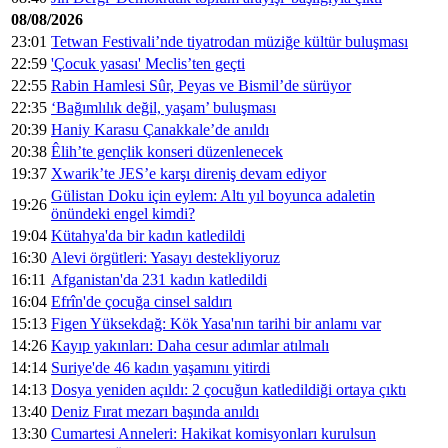
08/08/2026
23:01
Tetwan Festivali’nde tiyatrodan müziğe kültür buluşması
22:59
'Çocuk yasası' Meclis’ten geçti
22:55
Rabin Hamlesi Sûr, Peyas ve Bismil’de sürüyor
22:35
‘Bağımlılık değil, yaşam’ buluşması
20:39
Haniy Karasu Çanakkale’de anıldı
20:38
Êlih’te gençlik konseri düzenlenecek
19:37
Xwarik’te JES’e karşı direniş devam ediyor
Gülistan Doku için eylem: Altı yıl boyunca adaletin
19:26
önündeki engel kimdi?
19:04
Kütahya'da bir kadın katledildi
16:30
Alevi örgütleri: Yasayı destekliyoruz
16:11
Afganistan'da 231 kadın katledildi
16:04
Efrîn'de çocuğa cinsel saldırı
15:13
Figen Yüksekdağ: Kök Yasa'nın tarihi bir anlamı var
14:26
Kayıp yakınları: Daha cesur adımlar atılmalı
14:14
Suriye'de 46 kadın yaşamını yitirdi
14:13
Dosya yeniden açıldı: 2 çocuğun katledildiği ortaya çıktı
13:40
Deniz Fırat mezarı başında anıldı
13:30
Cumartesi Anneleri: Hakikat komisyonları kurulsun