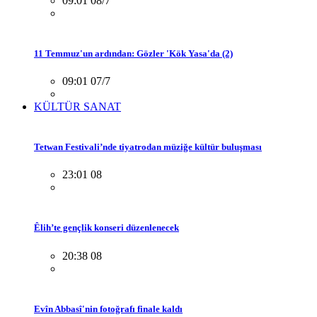
09:01 08/7
11 Temmuz'un ardından: Gözler 'Kök Yasa'da (2)
09:01 07/7
KÜLTÜR SANAT
Tetwan Festivali’nde tiyatrodan müziğe kültür buluşması
23:01 08
Êlih’te gençlik konseri düzenlenecek
20:38 08
Evîn Abbasî'nin fotoğrafı finale kaldı