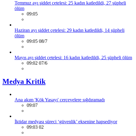
Temmuz ayı şiddet çetelesi: 25 kadın katledildi, 27 şüpheli
ölüm
09:05
Haziran ayı şiddet çetelesi: 29 kadın katledildi, 14 şüpheli
ölüm
09:05 08/7
Mayıs ayı şiddet çetelesi: 16 kadın katledildi, 25 şüpheli ölüm
09:02 07/6
Medya Kritik
Ana akım 'Kök Yasayı' çerçevelere sığdıramadı
09:07
İktidar medyası süreci ‘güvenlik’ eksenine hapsediyor
09:03 02