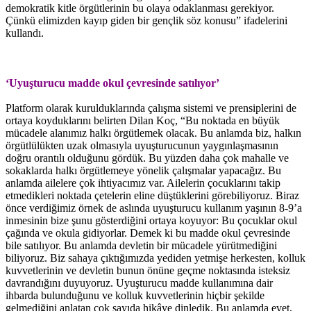
demokratik kitle örgütlerinin bu olaya odaklanması gerekiyor.
Çünkü elimizden kayıp giden bir gençlik söz konusu” ifadelerini
kullandı.
‘Uyuşturucu madde okul çevresinde satılıyor’
Platform olarak kurulduklarında çalışma sistemi ve prensiplerini de
ortaya koyduklarını belirten Dilan Koç, “Bu noktada en büyük
mücadele alanımız halkı örgütlemek olacak. Bu anlamda biz, halkın
örgütlülükten uzak olmasıyla uyuşturucunun yaygınlaşmasının
doğru orantılı olduğunu gördük. Bu yüzden daha çok mahalle ve
sokaklarda halkı örgütlemeye yönelik çalışmalar yapacağız. Bu
anlamda ailelere çok ihtiyacımız var. Ailelerin çocuklarını takip
etmedikleri noktada çetelerin eline düştüklerini görebiliyoruz. Biraz
önce verdiğimiz örnek de aslında uyuşturucu kullanım yaşının 8-9’a
inmesinin bize şunu gösterdiğini ortaya koyuyor: Bu çocuklar okul
çağında ve okula gidiyorlar. Demek ki bu madde okul çevresinde
bile satılıyor. Bu anlamda devletin bir mücadele yürütmediğini
biliyoruz. Biz sahaya çıktığımızda yediden yetmişe herkesten, kolluk
kuvvetlerinin ve devletin bunun önüne geçme noktasında isteksiz
davrandığını duyuyoruz. Uyuşturucu madde kullanımına dair
ihbarda bulunduğunu ve kolluk kuvvetlerinin hiçbir şekilde
gelmediğini anlatan çok sayıda hikâye dinledik. Bu anlamda evet,