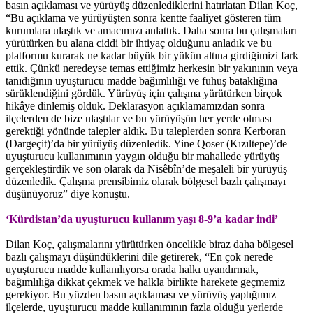
basın açıklaması ve yürüyüş düzenlediklerini hatırlatan Dilan Koç,
“Bu açıklama ve yürüyüşten sonra kentte faaliyet gösteren tüm
kurumlara ulaştık ve amacımızı anlattık. Daha sonra bu çalışmaları
yürütürken bu alana ciddi bir ihtiyaç olduğunu anladık ve bu
platformu kurarak ne kadar büyük bir yükün altına girdiğimizi fark
ettik. Çünkü neredeyse temas ettiğimiz herkesin bir yakınının veya
tanıdığının uyuşturucu madde bağımlılığı ve fuhuş bataklığına
sürüklendiğini gördük. Yürüyüş için çalışma yürütürken birçok
hikâye dinlemiş olduk. Deklarasyon açıklamamızdan sonra
ilçelerden de bize ulaştılar ve bu yürüyüşün her yerde olması
gerektiği yönünde talepler aldık. Bu taleplerden sonra Kerboran
(Dargeçit)’da bir yürüyüş düzenledik. Yine Qoser (Kızıltepe)’de
uyuşturucu kullanımının yaygın olduğu bir mahallede yürüyüş
gerçekleştirdik ve son olarak da Nisêbîn’de meşaleli bir yürüyüş
düzenledik. Çalışma prensibimiz olarak bölgesel bazlı çalışmayı
düşünüyoruz” diye konuştu.
‘Kürdistan’da uyuşturucu kullanım yaşı 8-9’a kadar indi’
Dilan Koç, çalışmalarını yürütürken öncelikle biraz daha bölgesel
bazlı çalışmayı düşündüklerini dile getirerek, “En çok nerede
uyuşturucu madde kullanılıyorsa orada halkı uyandırmak,
bağımlılığa dikkat çekmek ve halkla birlikte harekete geçmemiz
gerekiyor. Bu yüzden basın açıklaması ve yürüyüş yaptığımız
ilçelerde, uyuşturucu madde kullanımının fazla olduğu yerlerde