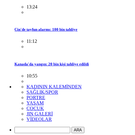
13:24
Çin'de tayfun alarmı: 100 bin tahliye
11:12
Kanada'da yangın: 20 bin kişi tahliye edildi
10:55
KADININ KALEMİNDEN
SAĞLIK/SPOR
PORTRE
YAŞAM
ÇOCUK
JIN GALERİ
VİDEOLAR
ARA