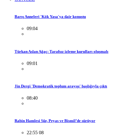
Barış Anneleri 'Kök Yasa'ya dair konuştu
09:04
Türkan Aslan Ağaç: Tarafsız izleme kurulları oluşmalı
09:01
Jin Dergi 'Demokratik toplum arayışı' başlığıyla çıktı
08:40
Rabin Hamlesi Sûr, Peyas ve Bismil’de sürüyor
22:55 08