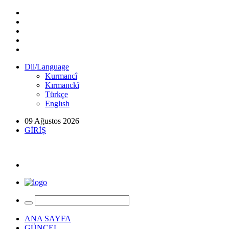
Dil/Language
Kurmancî
Kırmanckî
Türkçe
Englısh
09 Ağustos 2026
GİRİŞ
ANA SAYFA
GÜNCEL