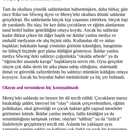
Tam da okullara yönelik saldırılardan bahsetmişken, daha birkaç gün
önce Riha’nın Sêwreg ilçesi ve Mereş’teki okullara dönük saldırılar
gerçekleşti. Bu saldırılarda birçok kişi yaşamını yitirirken, birçok kişi
de yaralandı. Bu olay, bir kez daha çocukların ve eğitim alanlarının
nasıl hedef haline getirildiğini ortaya koydu. Ancak bu saldırılar
kadar dikkat çeken bir diğer başlık ise iktidar yanlısı medya ve
muhalif medyanın ele alış biçimi oldu. Kullanılan dil ve atılan
başlıklar; hakikatin hangi yönünün görünür kılındığını, hangisinin
ise bilinçli biçimde geri plana itildiğini gösteriyor. İktidar yanlısı
medya Sêwreg’deki saldırıyı çoğunlukla “okulda arbede” ya da
“öğrenciler arasında kavga” başlıklarıyla servis etti. Oysa gerçekte
olayın çok daha derin bir arka plana sahip olduğunu, sistematik
ihmal ve güvenlik zafiyetlerinin bu saldırıyı mümkün kıldığını ortaya
koyuyor. Ancak bu boyutlar haber metinlerinde ya hiç yer bulmadı.
Olayın asıl sorumlusu hiç konuşulmadı
Mereş’teki saldırıda ise benzer bir dil tercih edildi. Çocukların maruz
bırakıldığı şiddet, bireysel bir “olay” olarak çerçevelenirken, eğitim
politikaları, okul güvenliği ve çocuk hakları gibi yapısal meseleler
görünmez kılındı. İktidar yanlısı medya, failin kimliğini ya da
sorumluluğunu tartışmak yerine, olayları “talihsiz” ya da “üzücü”
ifadeleriyle geçiştirmeyi tercih etti. Aslında bu yaklaşım aynı
zamanda yapılan saldırı ve katliamı çok farklı ve uzak bir konuymuş