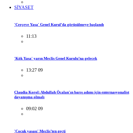
SİYASET
'Çerçeve Yasa' Genel Kurul’da görüşülmeye başlandı
11:13
'Kök Yasa' yarın Meclis Genel Kurulu’na gelecek
13:27 09
Claudia Korol: Abdullah Öcalan'ın barış adımı için enternasyonalist
dayanışma olmalı
09:02 09
'Çocuk yasası' Meclis’ten geçti