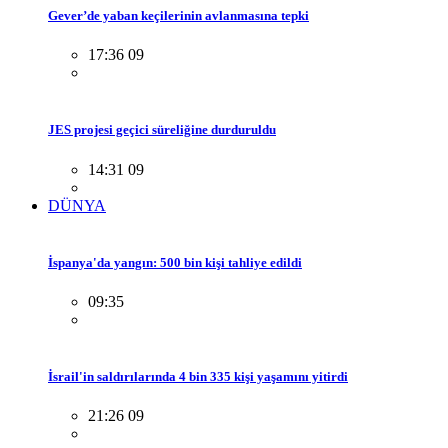
Gever’de yaban keçilerinin avlanmasına tepki
17:36 09
JES projesi geçici süreliğine durduruldu
14:31 09
DÜNYA
İspanya'da yangın: 500 bin kişi tahliye edildi
09:35
İsrail'in saldırılarında 4 bin 335 kişi yaşamını yitirdi
21:26 09