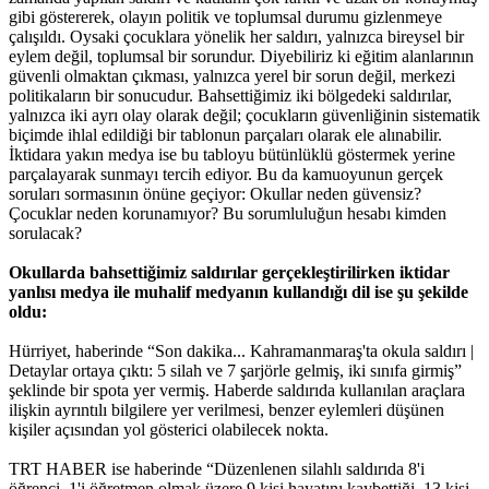
gibi göstererek, olayın politik ve toplumsal durumu gizlenmeye
çalışıldı. Oysaki çocuklara yönelik her saldırı, yalnızca bireysel bir
eylem değil, toplumsal bir sorundur. Diyebiliriz ki eğitim alanlarının
güvenli olmaktan çıkması, yalnızca yerel bir sorun değil, merkezi
politikaların bir sonucudur. Bahsettiğimiz iki bölgedeki saldırılar,
yalnızca iki ayrı olay olarak değil; çocukların güvenliğinin sistematik
biçimde ihlal edildiği bir tablonun parçaları olarak ele alınabilir.
İktidara yakın medya ise bu tabloyu bütünlüklü göstermek yerine
parçalayarak sunmayı tercih ediyor. Bu da kamuoyunun gerçek
soruları sormasının önüne geçiyor: Okullar neden güvensiz?
Çocuklar neden korunamıyor? Bu sorumluluğun hesabı kimden
sorulacak?
Okullarda bahsettiğimiz saldırılar gerçekleştirilirken iktidar
yanlısı medya ile muhalif medyanın kullandığı dil ise şu şekilde
oldu:
Hürriyet, haberinde “Son dakika... Kahramanmaraş'ta okula saldırı |
Detaylar ortaya çıktı: 5 silah ve 7 şarjörle gelmiş, iki sınıfa girmiş”
şeklinde bir spota yer vermiş. Haberde saldırıda kullanılan araçlara
ilişkin ayrıntılı bilgilere yer verilmesi, benzer eylemleri düşünen
kişiler açısından yol gösterici olabilecek nokta.
TRT HABER ise haberinde “Düzenlenen silahlı saldırıda 8'i
öğrenci, 1'i öğretmen olmak üzere 9 kişi hayatını kaybettiği, 13 kişi