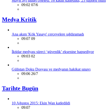
Mayıs ayı şiddet çetelesi: 16 kadın katledildi, 25 şüpheli ölüm
09:02 07/6
Medya Kritik
Ana akım 'Kök Yasayı' çerçevelere sığdıramadı
09:07 09
İktidar medyası süreci ‘güvenlik’ eksenine hapsediyor
09:03 02
Gülistan Doku Dosyası ve medyanın hakikat sınavı
09:06 26/7
Tarihte Bugün
10 Ağustos 2015: Ekin Wan katledildi
09:07