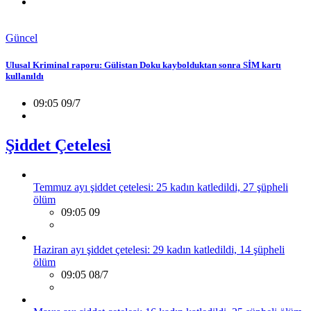
Güncel
Ulusal Kriminal raporu: Gülistan Doku kaybolduktan sonra SİM kartı
kullanıldı
09:05 09/7
Şiddet Çetelesi
Temmuz ayı şiddet çetelesi: 25 kadın katledildi, 27 şüpheli
ölüm
09:05 09
Haziran ayı şiddet çetelesi: 29 kadın katledildi, 14 şüpheli
ölüm
09:05 08/7