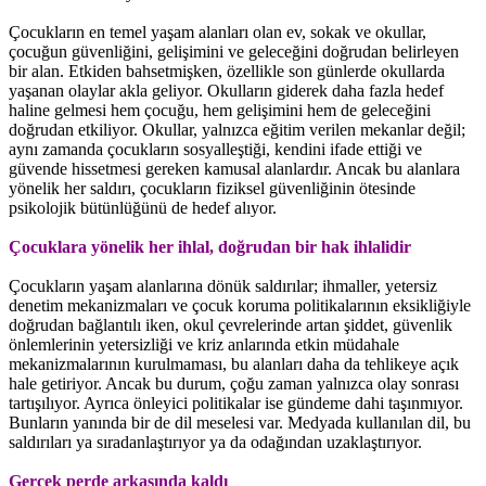
Çocukların en temel yaşam alanları olan ev, sokak ve okullar,
çocuğun güvenliğini, gelişimini ve geleceğini doğrudan belirleyen
bir alan. Etkiden bahsetmişken, özellikle son günlerde okullarda
yaşanan olaylar akla geliyor. Okulların giderek daha fazla hedef
haline gelmesi hem çocuğu, hem gelişimini hem de geleceğini
doğrudan etkiliyor. Okullar, yalnızca eğitim verilen mekanlar değil;
aynı zamanda çocukların sosyalleştiği, kendini ifade ettiği ve
güvende hissetmesi gereken kamusal alanlardır. Ancak bu alanlara
yönelik her saldırı, çocukların fiziksel güvenliğinin ötesinde
psikolojik bütünlüğünü de hedef alıyor.
Çocuklara yönelik her ihlal, doğrudan bir hak ihlalidir
Çocukların yaşam alanlarına dönük saldırılar; ihmaller, yetersiz
denetim mekanizmaları ve çocuk koruma politikalarının eksikliğiyle
doğrudan bağlantılı iken, okul çevrelerinde artan şiddet, güvenlik
önlemlerinin yetersizliği ve kriz anlarında etkin müdahale
mekanizmalarının kurulmaması, bu alanları daha da tehlikeye açık
hale getiriyor. Ancak bu durum, çoğu zaman yalnızca olay sonrası
tartışılıyor. Ayrıca önleyici politikalar ise gündeme dahi taşınmıyor.
Bunların yanında bir de dil meselesi var. Medyada kullanılan dil, bu
saldırıları ya sıradanlaştırıyor ya da odağından uzaklaştırıyor.
Gerçek perde arkasında kaldı