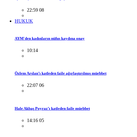
22:59 08
HUKUK
AYM'den kadınların nüfus kaydına onay
10:14
Özlem Arslan’ı katleden faile ağırlaştırılmış müebbet
22:07 06
Hale Akbaş Poyraz’ı katleden faile müebbet
14:16 05