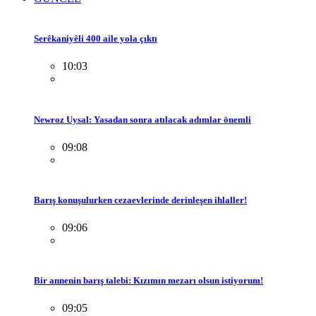
Serêkaniyêli 400 aile yola çıktı
10:03
Newroz Uysal: Yasadan sonra atılacak adımlar önemli
09:08
Barış konuşulurken cezaevlerinde derinleşen ihlaller!
09:06
Bir annenin barış talebi: Kızımın mezarı olsun istiyorum!
09:05