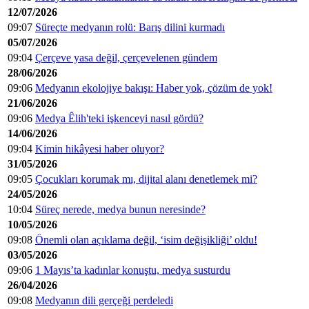
12/07/2026
09:07
Süreçte medyanın rolü: Barış dilini kurmadı
05/07/2026
09:04
Çerçeve yasa değil, çerçevelenen gündem
28/06/2026
09:06
Medyanın ekolojiye bakışı: Haber yok, çözüm de yok!
21/06/2026
09:06
Medya Êlih'teki işkenceyi nasıl gördü?
14/06/2026
09:04
Kimin hikâyesi haber oluyor?
31/05/2026
09:05
Çocukları korumak mı, dijital alanı denetlemek mi?
24/05/2026
10:04
Süreç nerede, medya bunun neresinde?
10/05/2026
09:08
Önemli olan açıklama değil, ‘isim değişikliği’ oldu!
03/05/2026
09:06
1 Mayıs’ta kadınlar konuştu, medya susturdu
26/04/2026
09:08
Medyanın dili gerçeği perdeledi