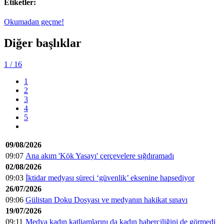
Etiketler:
Okumadan geçme!
Diğer başlıklar
1
/ 16
1
2
3
4
5
09/08/2026
09:07
Ana akım 'Kök Yasayı' çerçevelere sığdıramadı
02/08/2026
09:03
İktidar medyası süreci ‘güvenlik’ eksenine hapsediyor
26/07/2026
09:06
Gülistan Doku Dosyası ve medyanın hakikat sınavı
19/07/2026
09:11
Medya kadın katliamlarını da kadın haberciliğini de görmedi