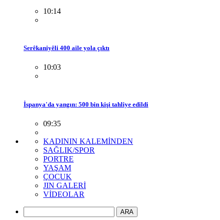
10:14
Serêkaniyêli 400 aile yola çıktı
10:03
İspanya'da yangın: 500 bin kişi tahliye edildi
09:35
KADININ KALEMİNDEN
SAĞLIK/SPOR
PORTRE
YAŞAM
ÇOCUK
JIN GALERİ
VİDEOLAR
ARA