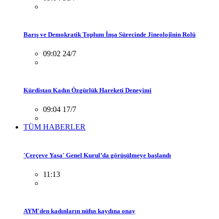
Barış ve Demokratik Toplum İnşa Sürecinde Jineolojînin Rolü
09:02 24/7
Kürdistan Kadın Özgürlük Hareketi Deneyimi
09:04 17/7
TÜM HABERLER
'Çerçeve Yasa' Genel Kurul’da görüşülmeye başlandı
11:13
AYM'den kadınların nüfus kaydına onay