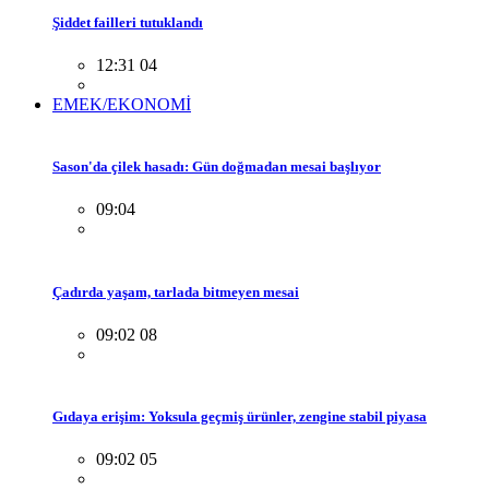
Şiddet failleri tutuklandı
12:31 04
EMEK/EKONOMİ
Sason'da çilek hasadı: Gün doğmadan mesai başlıyor
09:04
Çadırda yaşam, tarlada bitmeyen mesai
09:02 08
Gıdaya erişim: Yoksula geçmiş ürünler, zengine stabil piyasa
09:02 05