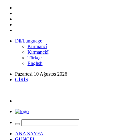
Dil/Language
Kurmancî
Kırmanckî
Türkçe
Englısh
Pazartesi 10 Ağustos 2026
GİRİŞ
ANA SAYFA
GÜNCEL