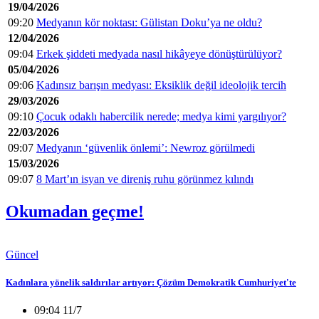
19/04/2026
09:20
Medyanın kör noktası: Gülistan Doku’ya ne oldu?
12/04/2026
09:04
Erkek şiddeti medyada nasıl hikâyeye dönüştürülüyor?
05/04/2026
09:06
Kadınsız barışın medyası: Eksiklik değil ideolojik tercih
29/03/2026
09:10
Çocuk odaklı habercilik nerede; medya kimi yargılıyor?
22/03/2026
09:07
Medyanın ‘güvenlik önlemi’: Newroz görülmedi
15/03/2026
09:07
8 Mart’ın isyan ve direniş ruhu görünmez kılındı
Okumadan geçme!
Güncel
Kadınlara yönelik saldırılar artıyor: Çözüm Demokratik Cumhuriyet'te
09:04 11/7