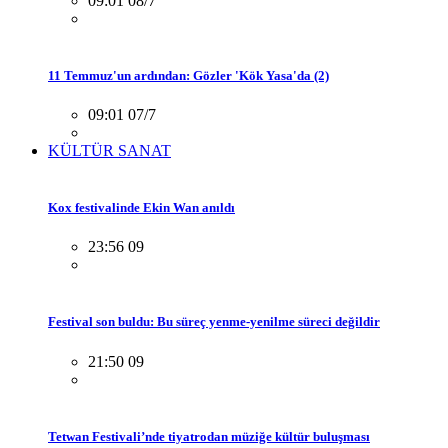
09:01 08/7
11 Temmuz'un ardından: Gözler 'Kök Yasa'da (2)
09:01 07/7
KÜLTÜR SANAT
Kox festivalinde Ekin Wan anıldı
23:56 09
Festival son buldu: Bu süreç yenme-yenilme süreci değildir
21:50 09
Tetwan Festivali’nde tiyatrodan müziğe kültür buluşması