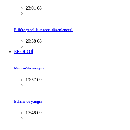
23:01 08
Êlih’te gençlik konseri düzenlenecek
20:38 08
EKOLOJİ
Manisa'da yangın
19:57 09
Edirne'de yangın
17:48 09