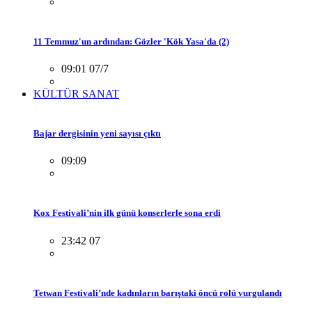
11 Temmuz'un ardından: Gözler 'Kök Yasa'da (2)
09:01 07/7
KÜLTÜR SANAT
Bajar dergisinin yeni sayısı çıktı
09:09
Kox Festivali’nin ilk günü konserlerle sona erdi
23:42 07
Tetwan Festivali’nde kadınların barıştaki öncü rolü vurgulandı