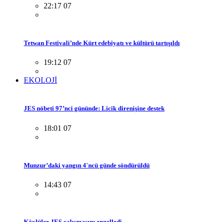
22:17 07
Tetwan Festivali’nde Kürt edebiyatı ve kültürü tartışıldı
19:12 07
EKOLOJİ
JES nöbeti 97’nci gününde: Licik direnişine destek
18:01 07
Munzur’daki yangın 4'ncü günde söndürüldü
14:43 07
Köylüler JES çalışmasını engelledi