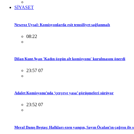
SİYASET
Newroz Uysal: Komisyonlarda eşit temsiliyet sağlanmalı
08:22
Dilan Kunt Ayan 'Kadın özgün alt komisyonu' kurulmasını önerdi
23:57 07
Adalet Komisyonu’nda ‘çerçeve yasa’ görüşmeleri sürüyor
23:52 07
Meral Danış Beştaş: Halkları ezen yangın, Sayın Öcalan’ın çağrısı ile 