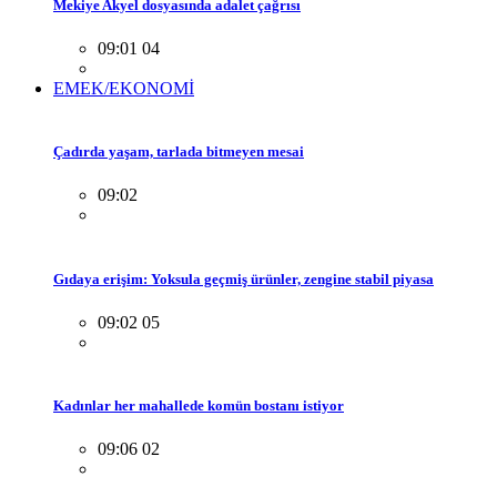
Mekiye Akyel dosyasında adalet çağrısı
09:01 04
EMEK/EKONOMİ
Çadırda yaşam, tarlada bitmeyen mesai
09:02
Gıdaya erişim: Yoksula geçmiş ürünler, zengine stabil piyasa
09:02 05
Kadınlar her mahallede komün bostanı istiyor
09:06 02