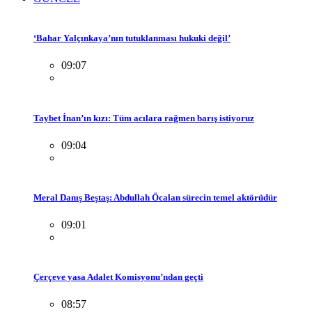
‘Bahar Yalçınkaya’nın tutuklanması hukuki değil’
09:07
Taybet İnan’ın kızı: Tüm acılara rağmen barış istiyoruz
09:04
Meral Danış Beştaş: Abdullah Öcalan sürecin temel aktörüdür
09:01
Çerçeve yasa Adalet Komisyonu’ndan geçti
08:57