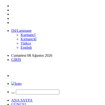
Dil/Language
Kurmancî
Kırmanckî
Türkçe
Englısh
Cumartesi 08 Ağustos 2026
GİRİŞ
ANA SAYFA
GÜNCEL