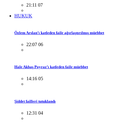
21:11 07
HUKUK
Özlem Arslan’ı katleden faile ağırlaştırılmış müebbet
22:07 06
Hale Akbaş Poyraz’ı katleden faile müebbet
14:16 05
Şiddet failleri tutuklandı
12:31 04