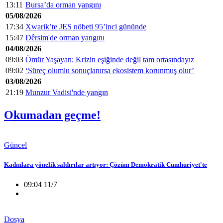
13:11
Bursa’da orman yangını
05/08/2026
17:34
Xwarik’te JES nöbeti 95’inci gününde
15:47
Dêrsim'de orman yangını
04/08/2026
09:03
Ömür Yaşayan: Krizin eşiğinde değil tam ortasındayız
09:02
‘Süreç olumlu sonuçlanırsa ekosistem korunmuş olur’
03/08/2026
21:19
Munzur Vadisi'nde yangın
Okumadan geçme!
Güncel
Kadınlara yönelik saldırılar artıyor: Çözüm Demokratik Cumhuriyet'te
09:04 11/7
Dosya