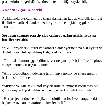
projelerinin bu geri dönüş sürecini tehdit ettiği kaydedildi.
5 maddelik çözüm önerisi
Açıklamada ayrıca mera ve tarım alanlarının kaybı, ekolojik tahribat
ile dini ve tarihsel alanların zarar görmesine ilişkin kaygılar
sıralandı.
Sorunun çözümü için diyalog çağrısı yapılan açıklamada şu
öneriler yer aldı:
“*GES projeleri kültürel ve tarihsel alanlar yerine altyapısı uygun ya
da daha önce tahrip edilmiş bölgelerde kurulmalı.
*Tarım alanlarının işgal edilmesi yerine çatı tipi küçük ölçekli güneş
enerjisi modelleri teşvik edilmeli.
*Agro-fotovoltaik modellerle tarım, hayvancılık ve enerji üretimi
birlikte sürdürülmeli.
*Midyad ve Êlih’teki Êzidî köyleri kültürel mirasın korunması ve
geri dönüşün teşvik edilmesi amacıyla özel olarak korunmalı.
*Her projeden önce ekolojik, arkeolojik, tarihsel ve inançsal etkiler
bağımsız uzmanlar tarafından incelenmeli.”