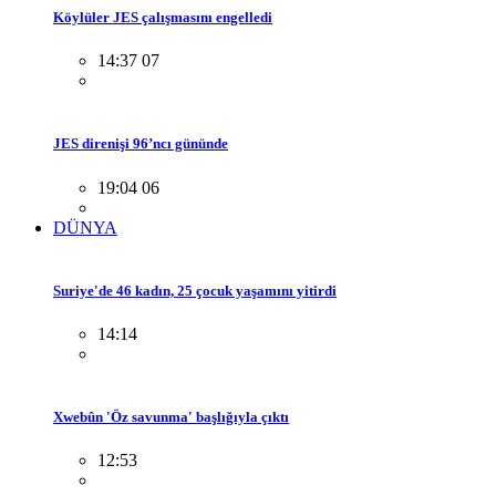
Köylüler JES çalışmasını engelledi
14:37 07
JES direnişi 96’ncı gününde
19:04 06
DÜNYA
Suriye'de 46 kadın, 25 çocuk yaşamını yitirdi
14:14
Xwebûn 'Öz savunma' başlığıyla çıktı
12:53