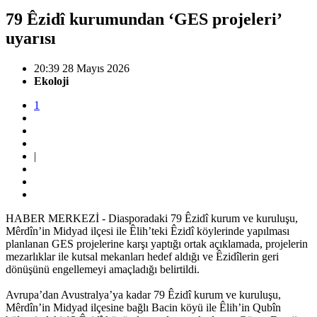
79 Êzidî kurumundan ‘GES projeleri’
uyarısı
20:39 28 Mayıs 2026
Ekoloji
1
|
HABER MERKEZİ - Diasporadaki 79 Êzidî kurum ve kuruluşu,
Mêrdîn’in Midyad ilçesi ile Êlih’teki Êzidî köylerinde yapılması
planlanan GES projelerine karşı yaptığı ortak açıklamada, projelerin
mezarlıklar ile kutsal mekanları hedef aldığı ve Êzidîlerin geri
dönüşünü engellemeyi amaçladığı belirtildi.
Avrupa’dan Avustralya’ya kadar 79 Êzidî kurum ve kuruluşu,
Mêrdîn’in Midyad ilçesine bağlı Bacin köyü ile Êlih’in Qubîn