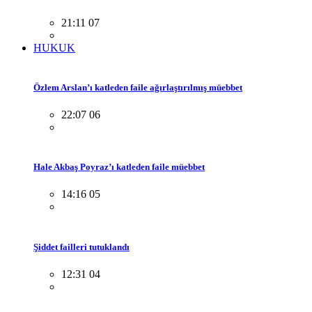
21:11 07
HUKUK
Özlem Arslan’ı katleden faile ağırlaştırılmış müebbet
22:07 06
Hale Akbaş Poyraz’ı katleden faile müebbet
14:16 05
Şiddet failleri tutuklandı
12:31 04