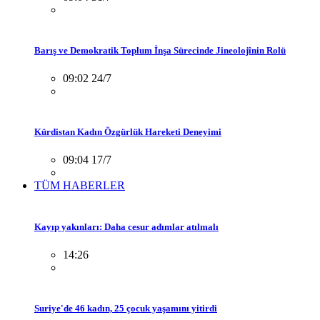
Barış ve Demokratik Toplum İnşa Sürecinde Jineolojînin Rolü
09:02 24/7
Kürdistan Kadın Özgürlük Hareketi Deneyimi
09:04 17/7
TÜM HABERLER
Kayıp yakınları: Daha cesur adımlar atılmalı
14:26
Suriye'de 46 kadın, 25 çocuk yaşamını yitirdi