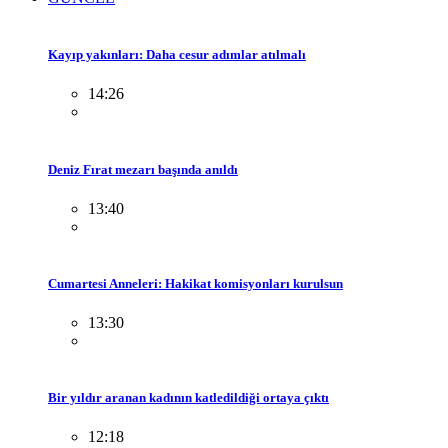
Kayıp yakınları: Daha cesur adımlar atılmalı
14:26
Deniz Fırat mezarı başında anıldı
13:40
Cumartesi Anneleri: Hakikat komisyonları kurulsun
13:30
Bir yıldır aranan kadının katledildiği ortaya çıktı
12:18