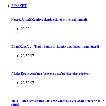
SİYASET
Newroz Uysal: Komisyonlarda eşit temsiliyet sağlanmalı
08:22
Dilan Kunt Ayan 'Kadın özgün alt komisyonu' kurulmasını önerdi
23:57 07
Adalet Komisyonu’nda ‘çerçeve yasa’ görüşmeleri sürüyor
23:52 07
Meral Danış Beştaş: Halkları ezen yangın, Sayın Öcalan’ın çağrısı ile
söndü