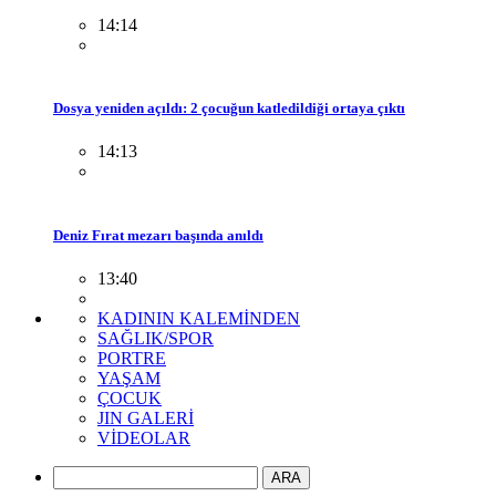
14:14
Dosya yeniden açıldı: 2 çocuğun katledildiği ortaya çıktı
14:13
Deniz Fırat mezarı başında anıldı
13:40
KADININ KALEMİNDEN
SAĞLIK/SPOR
PORTRE
YAŞAM
ÇOCUK
JIN GALERİ
VİDEOLAR
ARA