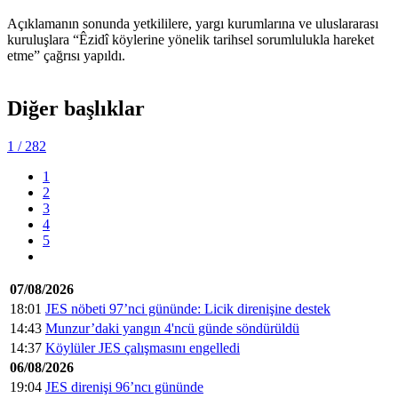
Açıklamanın sonunda yetkililere, yargı kurumlarına ve uluslararası
kuruluşlara “Êzidî köylerine yönelik tarihsel sorumlulukla hareket
etme” çağrısı yapıldı.
Diğer başlıklar
1
/ 282
1
2
3
4
5
07/08/2026
18:01
JES nöbeti 97’nci gününde: Licik direnişine destek
14:43
Munzur’daki yangın 4'ncü günde söndürüldü
14:37
Köylüler JES çalışmasını engelledi
06/08/2026
19:04
JES direnişi 96’ncı gününde