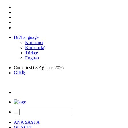
Dil/Language
Kurmancî
Kırmanckî
Türkçe
Englısh
Cumartesi 08 Ağustos 2026
GİRİŞ
ANA SAYFA
GÜNCEL