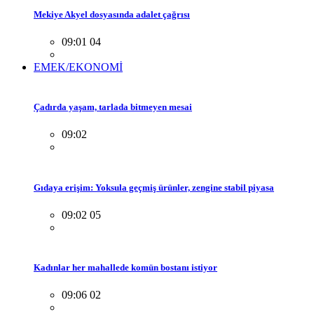
Mekiye Akyel dosyasında adalet çağrısı
09:01 04
EMEK/EKONOMİ
Çadırda yaşam, tarlada bitmeyen mesai
09:02
Gıdaya erişim: Yoksula geçmiş ürünler, zengine stabil piyasa
09:02 05
Kadınlar her mahallede komün bostanı istiyor
09:06 02