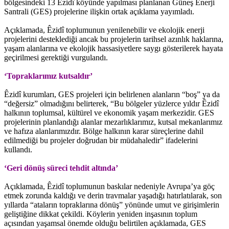
bölgesindeki 13 Êzidî köyünde yapılması planlanan Güneş Enerji
Santrali (GES) projelerine ilişkin ortak açıklama yayımladı.
Açıklamada, Êzidî toplumunun yenilenebilir ve ekolojik enerji
projelerini desteklediği ancak bu projelerin tarihsel azınlık haklarına,
yaşam alanlarına ve ekolojik hassasiyetlere saygı gösterilerek hayata
geçirilmesi gerektiği vurgulandı.
‘Topraklarımız kutsaldır’
Êzidî kurumları, GES projeleri için belirlenen alanların “boş” ya da
“değersiz” olmadığını belirterek, “Bu bölgeler yüzlerce yıldır Êzidî
halkının toplumsal, kültürel ve ekonomik yaşam merkezidir. GES
projelerinin planlandığı alanlar mezarlıklarımız, kutsal mekanlarımız
ve hafıza alanlarımızdır. Bölge halkının karar süreçlerine dahil
edilmediği bu projeler doğrudan bir müdahaledir” ifadelerini
kullandı.
‘Geri dönüş süreci tehdit altında’
Açıklamada, Êzidî toplumunun baskılar nedeniyle Avrupa’ya göç
etmek zorunda kaldığı ve derin travmalar yaşadığı hatırlatılarak, son
yıllarda “ataların topraklarına dönüş” yönünde umut ve girişimlerin
geliştiğine dikkat çekildi. Köylerin yeniden inşasının toplum
açısından yaşamsal önemde olduğu belirtilen açıklamada, GES