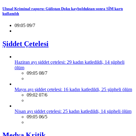
Ulusal Kriminal raporu: Gülistan Doku kaybolduktan sonra SİM kartı
kullanıldı
09:05 09/7
Şiddet Çetelesi
Haziran ayı şiddet çetelesi: 29 kadın katledildi, 14 şüpheli
ölüm
09:05 08/7
Mayıs ayı şiddet çetelesi: 16 kadın katledildi, 25 şüpheli ölüm
09:02 07/6
Nisan ayı şiddet çetelesi: 25 kadın katledildi, 14 şüpheli ölüm
09:05 06/5
Medya Kritik