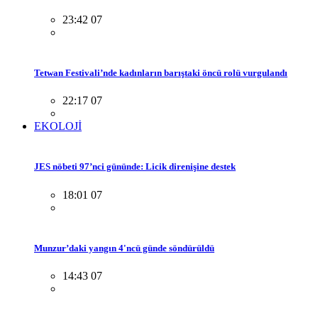
23:42 07
Tetwan Festivali’nde kadınların barıştaki öncü rolü vurgulandı
22:17 07
EKOLOJİ
JES nöbeti 97’nci gününde: Licik direnişine destek
18:01 07
Munzur’daki yangın 4'ncü günde söndürüldü
14:43 07