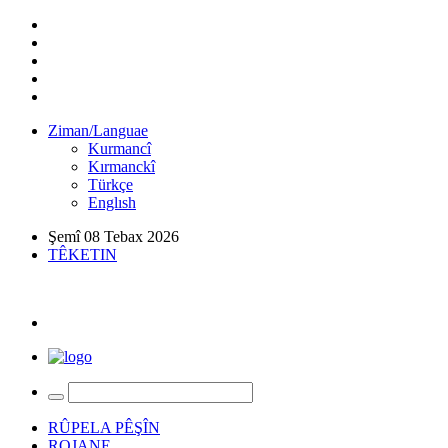
Ziman/Languae
Kurmancî
Kırmanckî
Türkçe
Englısh
Şemî 08 Tebax 2026
TÊKETIN
RÛPELA PÊŞÎN
ROJANE