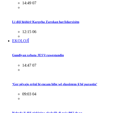
14:49 07
Li dijî hişbirê Kargeha Zarokan hat lidarxisitn
12:15 06
EKOLOJÎ
Gundiyan xebata JES’ê rawestandin
14:47 07
‘Ger pêvajo erênî bi encam bibe wê ekosîstem jî bê parastin’
09:03 04
Nobeda li dijî qirkirina ekolojîk di roja 90'î de ye