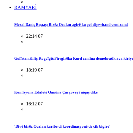
RAMYARÎ
Meral Daniş Beştaş: Birêz Ocalan agirê ku gel dişewitand vemirand
22:14 07
Gulîstan Kiliç Koçyîgît:Pirsgirêka Kurd zemîna demokratîk ava kiriy
18:19 07
Komîsyona Edaletê Qanûna Çarçoveyî nîqaş dike
16:12 07
'Divê birêz Ocalan karibe di koordînasyonê de cih bigire'