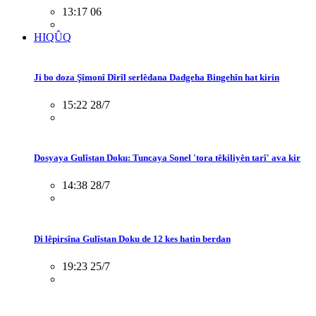
13:17 06
HIQÛQ
Ji bo doza Şîmonî Dîrîl serlêdana Dadgeha Bingehîn hat kirin
15:22 28/7
Dosyaya Gulîstan Doku: Tuncaya Sonel 'tora têkiliyên tarî' ava kir
14:38 28/7
Di lêpirsîna Gulîstan Doku de 12 kes hatin berdan
19:23 25/7