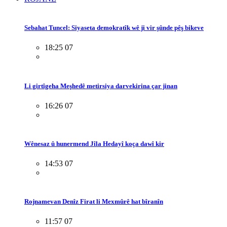
Sebahat Tuncel: Siyaseta demokratîk wê ji vir şûnde pêş bikeve
18:25 07
Li girtîgeha Meşhedê metirsiya darvekirina çar jinan
16:26 07
Wênesaz û hunermend Jîla Hedayî koça dawî kir
14:53 07
Rojnamevan Denîz Firat li Mexmûrê hat bîranîn
11:57 07