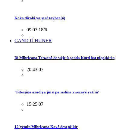
Koka dîrokî ya şerê taybet (4)
09:03 18/6
ÇAND Û HUNER
Di Mîhrîcana Tetwanê de wêje û çanda Kurd hat nîqaşkirin
20:43 07
‘Têkoşîna azadiya jin û parastina xwezayê yek in’
15:25 07
12'yemîn Mîhrîcana Koxê dest pê kir