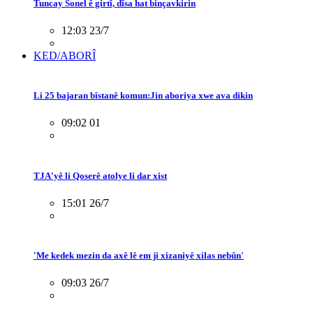
Tuncay Sonel ê girtî, dîsa hat binçavkirin
12:03 23/7
KED/ABORÎ
Li 25 bajaran bîstanê komun:Jin aboriya xwe ava dikin
09:02 01
TJA'yê li Qoserê atolye li dar xist
15:01 26/7
'Me kedek mezin da axê lê em ji xizaniyê xilas nebûn'
09:03 26/7