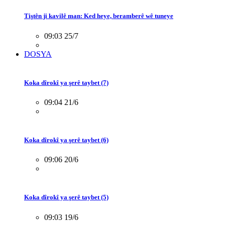
Tiştên ji kavilê man: Ked heye, beramberê wê tuneye
09:03 25/7
DOSYA
Koka dîrokî ya şerê taybet (7)
09:04 21/6
Koka dîrokî ya şerê taybet (6)
09:06 20/6
Koka dîrokî ya şerê taybet (5)
09:03 19/6