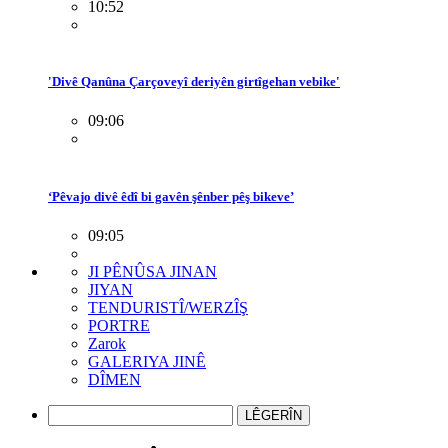
10:52
'Divê Qanûna Çarçoveyî deriyên girtîgehan vebike'
09:06
‘Pêvajo divê êdî bi gavên şênber pêş bikeve’
09:05
JI PÊNÛSA JINAN
JIYAN
TENDURISTÎ/WERZÎŞ
PORTRE
Zarok
GALERIYA JINÊ
DÎMEN
LÊGERÎN