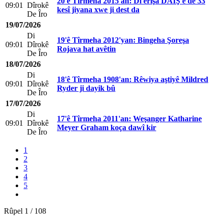
20'ê Tîrmeha 2015'an: Di êrişa DAIŞ'ê de 33
09:01
Dîrokê
kesî jiyana xwe ji dest da
De Îro
19/07/2026
Di
19'ê Tîrmeha 2012'yan: Bingeha Şoreşa
09:01
Dîrokê
Rojava hat avêtin
De Îro
18/07/2026
Di
18'ê Tîrmeha 1908'an: Rêwiya aştiyê Mildred
09:01
Dîrokê
Ryder ji dayik bû
De Îro
17/07/2026
Di
17'ê Tîrmeha 2011'an: Weşanger Katharine
09:01
Dîrokê
Meyer Graham koça dawî kir
De Îro
1
2
3
4
5
Rûpel 1 / 108