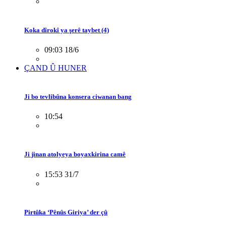
Koka dîrokî ya şerê taybet (4)
09:03 18/6
ÇAND Û HUNER
Ji bo tevlibûna konsera ciwanan bang
10:54
Ji jinan atolyeya boyaxkirina camê
15:53 31/7
Pirtûka ‘Pênûs Giriya’ der çû