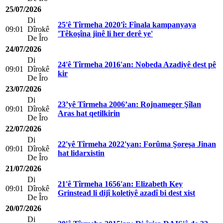
25/07/2026
Di
25'ê Tîrmeha 2020'î: Fînala kampanyaya
09:01
Dîrokê
'Têkoşîna jinê li her derê ye'
De Îro
24/07/2026
Di
24'ê Tîrmeha 2016'an: Nobeda Azadiyê dest pê
09:01
Dîrokê
kir
De Îro
23/07/2026
Di
23’yê Tîrmeha 2006’an: Rojnameger Şîlan
09:01
Dîrokê
Aras hat qetilkirin
De Îro
22/07/2026
Di
22'yê Tîrmeha 2022'yan: Forûma Şoreşa Jinan
09:01
Dîrokê
hat lidarxistin
De Îro
21/07/2026
Di
21'ê Tîrmeha 1656'an: Elizabeth Key
09:01
Dîrokê
Grinstead li dijî koletiyê azadî bi dest xist
De Îro
20/07/2026
Di