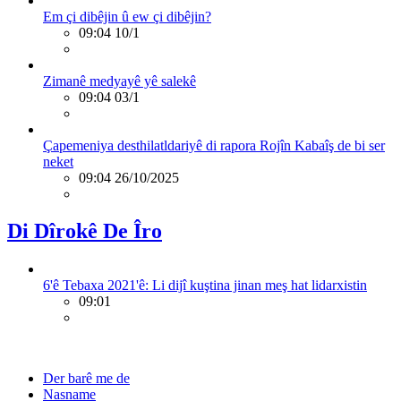
Em çi dibêjin û ew çi dibêjin?
09:04 10/1
Zimanê medyayê yê salekê
09:04 03/1
Çapemeniya desthilatldariyê di rapora Rojîn Kabaîş de bi ser
neket
09:04 26/10/2025
Di Dîrokê De Îro
6'ê Tebaxa 2021'ê: Li dijî kuştina jinan meş hat lidarxistin
09:01
Der barê me de
Nasname