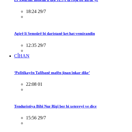
18:24 29/7
Agirê li Semsûrê bi daristanê ket hat vemirandin
12:35 29/7
CÎHAN
‘Polîtîkayên Talîbanê mafên jinan înkar dike’
22:08 01
Tenduristiya Bîbî Nur Rîgî ber bi xetereyê ve diçe
15:56 29/7