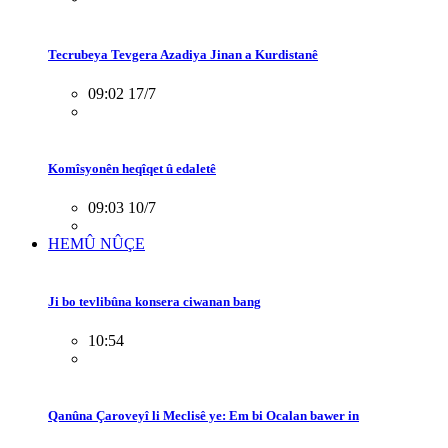
Tecrubeya Tevgera Azadiya Jinan a Kurdistanê
09:02 17/7
Komîsyonên heqîqet û edaletê
09:03 10/7
HEMÛ NÛÇE
Ji bo tevlibûna konsera ciwanan bang
10:54
Qanûna Çaroveyî li Meclisê ye: Em bi Ocalan bawer in