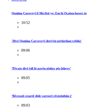
Qanûna Çaroveyî li Meclisê ye: Em bi Ocalan bawer in
10:52
'Divê Qanûna Çarçoveyî deriyên girtîgehan vebike'
09:06
‘Pêvajo divê êdî bi gavên şênber pêş bikeve’
09:05
‘Bêcezatî cesartê dide çareserî rêxistinbûn e’
09:03