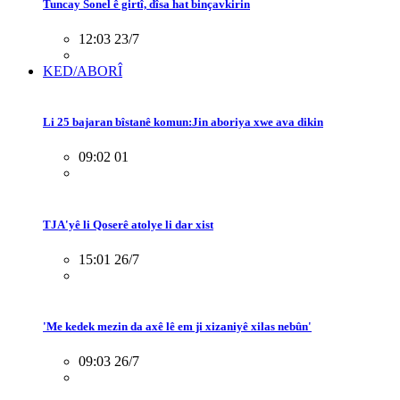
Tuncay Sonel ê girtî, dîsa hat binçavkirin
12:03 23/7
KED/ABORÎ
Li 25 bajaran bîstanê komun:Jin aboriya xwe ava dikin
09:02 01
TJA'yê li Qoserê atolye li dar xist
15:01 26/7
'Me kedek mezin da axê lê em ji xizaniyê xilas nebûn'
09:03 26/7