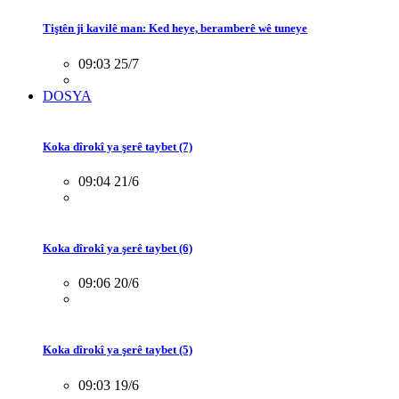
Tiştên ji kavilê man: Ked heye, beramberê wê tuneye
09:03 25/7
DOSYA
Koka dîrokî ya şerê taybet (7)
09:04 21/6
Koka dîrokî ya şerê taybet (6)
09:06 20/6
Koka dîrokî ya şerê taybet (5)
09:03 19/6