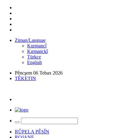
Ziman/Languae
Kurmancî
Kırmanckî
Türkçe
Englısh
Pêncşem 06 Tebax 2026
TÊKETIN
RÛPELA PÊŞÎN
ROJANE