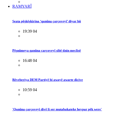
RAMYARÎ
Seata pêşkêşkirina ‘qanûna çarçoveyî’ diyar bû
19:39 04
Pêşnûmeya qanûna çarçoveyî sibê tînin meclisê
16:48 04
Rêveberiya DEM Partiyê bi awayê awarte dicive
10:59 04
'Qanûna çarçoveyî divê li ser mutabakateke hevpar pêk were'