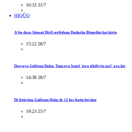
16:33 31/7
HIQÛQ
Ji bo doza Şîmonî Dîrîl serlêdana Dadgeha Bingehîn hat kirin
15:22 28/7
Dosyaya Gulîstan Doku: Tuncaya Sonel 'tora têkiliyên tarî' ava kir
14:38 28/7
Di lêpirsîna Gulîstan Doku de 12 kes hatin berdan
19:23 25/7