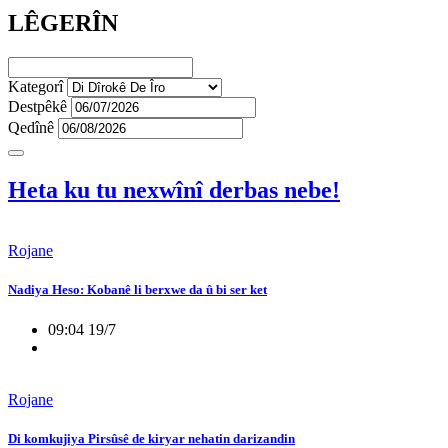
LÊGERÎN
Kategorî
Destpêkê
Qedînê
Heta ku tu nexwînî derbas nebe!
Rojane
Nadiya Heso: Kobanê li berxwe da û bi ser ket
09:04 19/7
Rojane
Di komkujiya Pirsûsê de kiryar nehatin darizandin