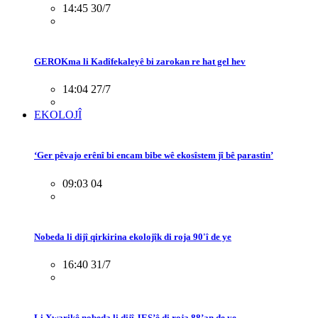
14:45 30/7
GEROKma li Kadîfekaleyê bi zarokan re hat gel hev
14:04 27/7
EKOLOJÎ
‘Ger pêvajo erênî bi encam bibe wê ekosîstem jî bê parastin’
09:03 04
Nobeda li dijî qirkirina ekolojîk di roja 90'î de ye
16:40 31/7
Li Xwarikê nobeda li dijî JES’ê di roja 88’an de ye