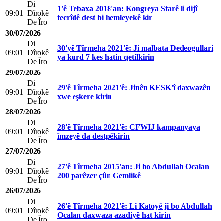
Di
1'ê Tebaxa 2018'an: Kongreya Starê li dijî
09:01
Dîrokê
tecrîdê dest bi hemleyekê kir
De Îro
30/07/2026
Di
30'yê Tîrmeha 2021'ê: Ji malbata Dedeogullari
09:01
Dîrokê
ya kurd 7 kes hatin qetilkirin
De Îro
29/07/2026
Di
29'ê Tîrmeha 2021'ê: Jinên KESK'î daxwazên
09:01
Dîrokê
xwe eşkere kirin
De Îro
28/07/2026
Di
28'ê Tîrmeha 2021'ê: CFWIJ kampanyaya
09:01
Dîrokê
îmzeyê da destpêkirin
De Îro
27/07/2026
Di
27'ê Tîrmeha 2015'an: Ji bo Abdullah Ocalan
09:01
Dîrokê
200 parêzer çûn Gemlikê
De Îro
26/07/2026
Di
26'ê Tîrmeha 2021'ê: Li Katoyê ji bo Abdullah
09:01
Dîrokê
Ocalan daxwaza azadiyê hat kirin
De Îro