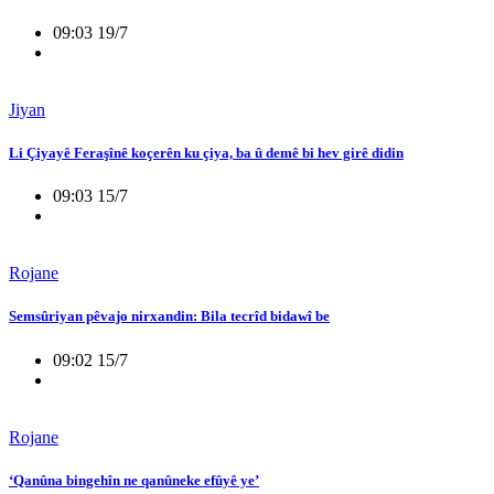
09:03 19/7
Jiyan
Li Çiyayê Feraşînê koçerên ku çiya, ba û demê bi hev girê didin
09:03 15/7
Rojane
Semsûriyan pêvajo nirxandin: Bila tecrîd bidawî be
09:02 15/7
Rojane
‘Qanûna bingehîn ne qanûneke efûyê ye’