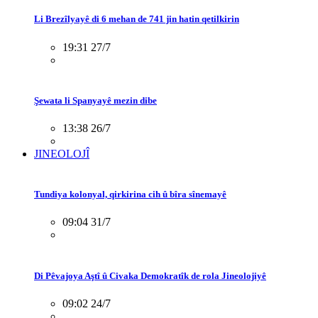
Li Brezîlyayê di 6 mehan de 741 jin hatin qetilkirin
19:31 27/7
Şewata li Spanyayê mezin dibe
13:38 26/7
JINEOLOJÎ
Tundiya kolonyal, qirkirina cih û bîra sînemayê
09:04 31/7
Di Pêvajoya Aştî û Civaka Demokratîk de rola Jineolojiyê
09:02 24/7