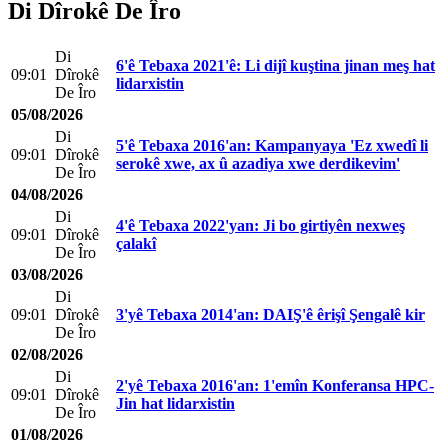
Di Dîrokê De Îro
Di
6'ê Tebaxa 2021'ê: Li dijî kuştina jinan meş hat
09:01
Dîrokê
lidarxistin
De Îro
05/08/2026
Di
5'ê Tebaxa 2016'an: Kampanyaya 'Ez xwedî li
09:01
Dîrokê
serokê xwe, ax û azadiya xwe derdikevim'
De Îro
04/08/2026
Di
4'ê Tebaxa 2022'yan: Ji bo girtiyên nexweş
09:01
Dîrokê
çalakî
De Îro
03/08/2026
Di
09:01
Dîrokê
3'yê Tebaxa 2014'an: DAIŞ'ê êrişî Şengalê kir
De Îro
02/08/2026
Di
2'yê Tebaxa 2016'an: 1'emîn Konferansa HPC-
09:01
Dîrokê
Jin hat lidarxistin
De Îro
01/08/2026