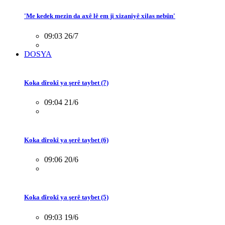
'Me kedek mezin da axê lê em ji xizaniyê xilas nebûn'
09:03 26/7
DOSYA
Koka dîrokî ya şerê taybet (7)
09:04 21/6
Koka dîrokî ya şerê taybet (6)
09:06 20/6
Koka dîrokî ya şerê taybet (5)
09:03 19/6