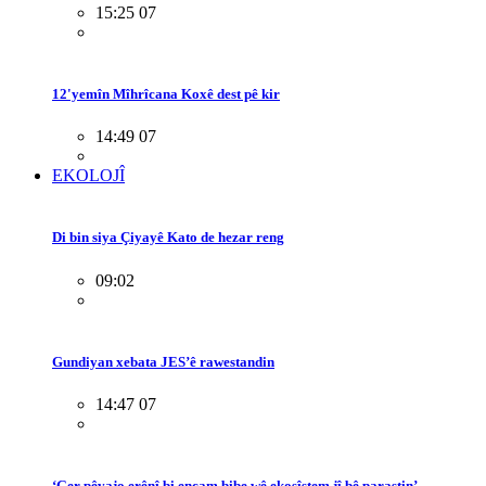
15:25 07
12'yemîn Mîhrîcana Koxê dest pê kir
14:49 07
EKOLOJÎ
Di bin siya Çiyayê Kato de hezar reng
09:02
Gundiyan xebata JES’ê rawestandin
14:47 07
‘Ger pêvajo erênî bi encam bibe wê ekosîstem jî bê parastin’