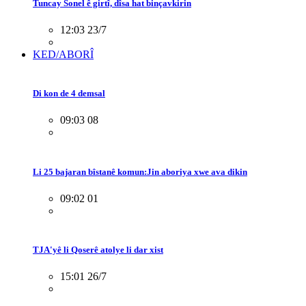
Tuncay Sonel ê girtî, dîsa hat binçavkirin
12:03 23/7
KED/ABORÎ
Di kon de 4 demsal
09:03 08
Li 25 bajaran bîstanê komun:Jin aboriya xwe ava dikin
09:02 01
TJA'yê li Qoserê atolye li dar xist
15:01 26/7