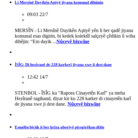
Li Mersînê Dayikên Aştiyê jiyana komunal dihûnin
09:03 22/7
MERSÎN - Li Mersînê Dayikên Aştiyê yên li her qadê jiyana
komunal esas digirin, bi kedek kolektîf salçeyê çêdikin û wiha
dibêjin: “Em dayik ...
Nûçeyê bixwîne
ÎSÎG: Di hezîranê de 228 karkerî jiyana xwe ji dest dane
12:42 14/7
STENBOL - ÎSÎG ku "Rapora Cinayetên Karî" ya meha
Hezîranê ragihand, diyar kir ku 228 karker di cinayetên karî
de jiyana xwe ji dest dane.
Nûçeyê bixwîne
Esnafên biçûk ji ber krîza aboriyê pirsgirêkan dijîn