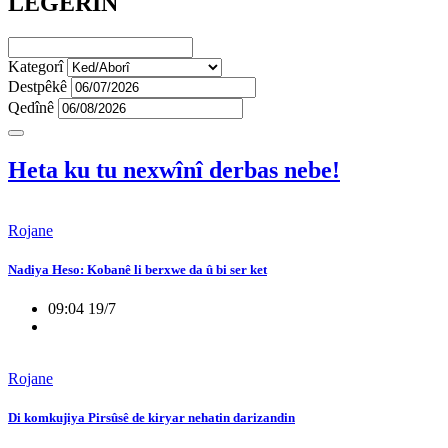
LÊGERÎN
Kategorî
Destpêkê
Qedînê
Heta ku tu nexwînî derbas nebe!
Rojane
Nadiya Heso: Kobanê li berxwe da û bi ser ket
09:04 19/7
Rojane
Di komkujiya Pirsûsê de kiryar nehatin darizandin