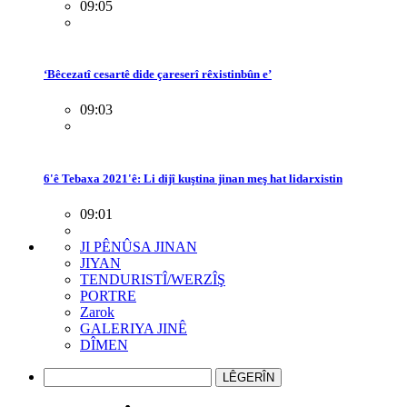
09:05
‘Bêcezatî cesartê dide çareserî rêxistinbûn e’
09:03
6'ê Tebaxa 2021'ê: Li dijî kuştina jinan meş hat lidarxistin
09:01
JI PÊNÛSA JINAN
JIYAN
TENDURISTÎ/WERZÎŞ
PORTRE
Zarok
GALERIYA JINÊ
DÎMEN
LÊGERÎN