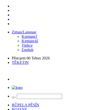
Ziman/Languae
Kurmancî
Kırmanckî
Türkçe
Englısh
Pêncşem 06 Tebax 2026
TÊKETIN
RÛPELA PÊŞÎN
ROJANE