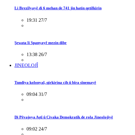
Li Brezîlyayê di 6 mehan de 741 jin hatin qetilkirin
19:31 27/7
Şewata li Spanyayê mezin dibe
13:38 26/7
JINEOLOJÎ
Tundiya kolonyal, qirkirina cih û bîra sînemayê
09:04 31/7
Di Pêvajoya Aştî û Civaka Demokratîk de rola Jineolojiyê
09:02 24/7