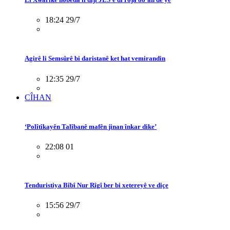
18:24 29/7
Agirê li Semsûrê bi daristanê ket hat vemirandin
12:35 29/7
CÎHAN
‘Polîtîkayên Talîbanê mafên jinan înkar dike’
22:08 01
Tenduristiya Bîbî Nur Rîgî ber bi xetereyê ve diçe
15:56 29/7