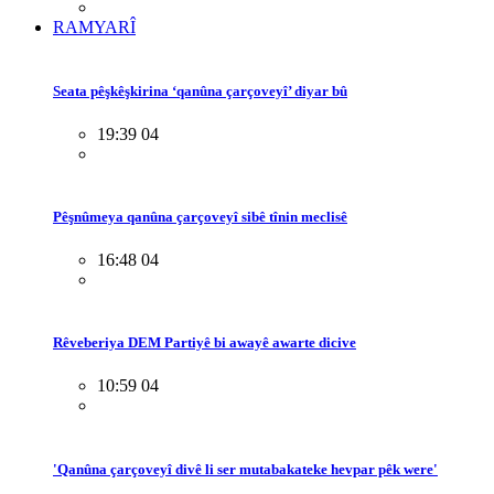
RAMYARÎ
Seata pêşkêşkirina ‘qanûna çarçoveyî’ diyar bû
19:39 04
Pêşnûmeya qanûna çarçoveyî sibê tînin meclisê
16:48 04
Rêveberiya DEM Partiyê bi awayê awarte dicive
10:59 04
'Qanûna çarçoveyî divê li ser mutabakateke hevpar pêk were'