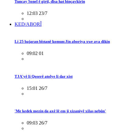
Tuncay Sonel ê girtî, dîsa hat binçavkirin
12:03 23/7
KED/ABORÎ
Li 25 bajaran bîstanê komun:Jin aboriya xwe ava dikin
09:02 01
TJA'yê li Qoserê atolye li dar xist
15:01 26/7
'Me kedek mezin da axê lê em ji xizaniyê xilas nebûn'
09:03 26/7