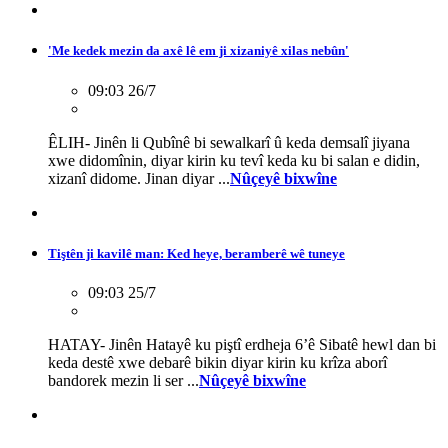
'Me kedek mezin da axê lê em ji xizaniyê xilas nebûn'
09:03 26/7
ÊLIH- Jinên li Qubînê bi sewalkarî û keda demsalî jiyana
xwe didomînin, diyar kirin ku tevî keda ku bi salan e didin,
xizanî didome. Jinan diyar ...
Nûçeyê bixwîne
Tiştên ji kavilê man: Ked heye, beramberê wê tuneye
09:03 25/7
HATAY- Jinên Hatayê ku piştî erdheja 6’ê Sibatê hewl dan bi
keda destê xwe debarê bikin diyar kirin ku krîza aborî
bandorek mezin li ser ...
Nûçeyê bixwîne