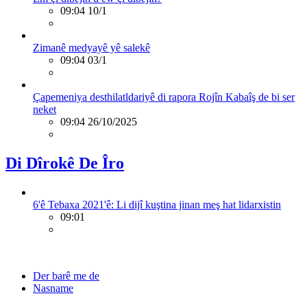
09:04 10/1
Zimanê medyayê yê salekê
09:04 03/1
Çapemeniya desthilatldariyê di rapora Rojîn Kabaîş de bi ser
neket
09:04 26/10/2025
Di Dîrokê De Îro
6'ê Tebaxa 2021'ê: Li dijî kuştina jinan meş hat lidarxistin
09:01
Der barê me de
Nasname