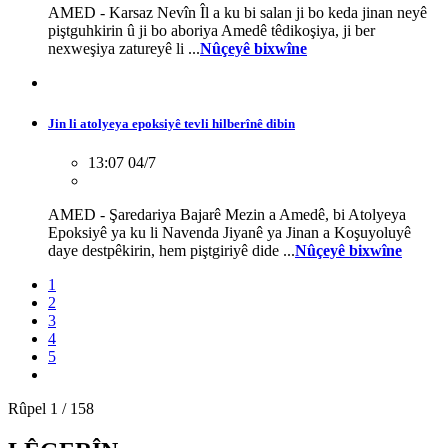
AMED - Karsaz Nevîn Îl a ku bi salan ji bo keda jinan neyê
piştguhkirin û ji bo aboriya Amedê têdikoşiya, ji ber
nexweşiya zatureyê li ...
Nûçeyê bixwîne
Jin li atolyeya epoksiyê tevli hilberînê dibin
13:07 04/7
AMED - Şaredariya Bajarê Mezin a Amedê, bi Atolyeya
Epoksiyê ya ku li Navenda Jiyanê ya Jinan a Koşuyoluyê
daye destpêkirin, hem piştgiriyê dide ...
Nûçeyê bixwîne
1
2
3
4
5
Rûpel 1 / 158