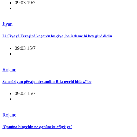
09:03 19/7
Jiyan
Li Çiyayê Feraşînê koçerên ku çiya, ba û demê bi hev girê didin
09:03 15/7
Rojane
Semsûriyan pêvajo nirxandin: Bila tecrîd bidawî be
09:02 15/7
Rojane
‘Qanûna bingehîn ne qanûneke efûyê ye’