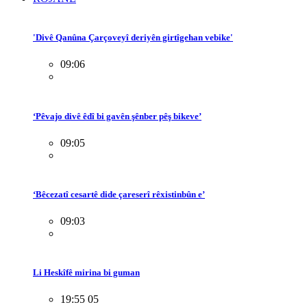
'Divê Qanûna Çarçoveyî deriyên girtîgehan vebike'
09:06
‘Pêvajo divê êdî bi gavên şênber pêş bikeve’
09:05
‘Bêcezatî cesartê dide çareserî rêxistinbûn e’
09:03
Li Heskîfê mirina bi guman
19:55 05