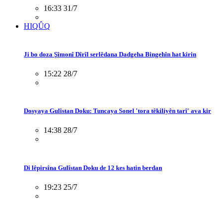
16:33 31/7
HIQÛQ
Ji bo doza Şîmonî Dîrîl serlêdana Dadgeha Bingehîn hat kirin
15:22 28/7
Dosyaya Gulîstan Doku: Tuncaya Sonel 'tora têkiliyên tarî' ava kir
14:38 28/7
Di lêpirsîna Gulîstan Doku de 12 kes hatin berdan
19:23 25/7