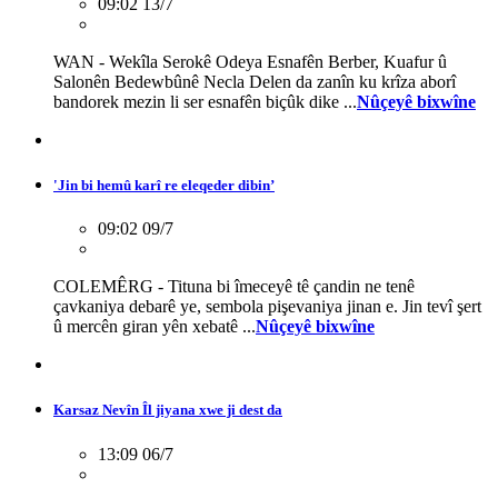
09:02 13/7
WAN - Wekîla Serokê Odeya Esnafên Berber, Kuafur û
Salonên Bedewbûnê Necla Delen da zanîn ku krîza aborî
bandorek mezin li ser esnafên biçûk dike ...
Nûçeyê bixwîne
'Jin bi hemû karî re eleqeder dibin’
09:02 09/7
COLEMÊRG - Tituna bi îmeceyê tê çandin ne tenê
çavkaniya debarê ye, sembola pişevaniya jinan e. Jin tevî şert
û mercên giran yên xebatê ...
Nûçeyê bixwîne
Karsaz Nevîn Îl jiyana xwe ji dest da
13:09 06/7