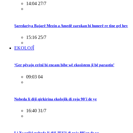
14:04 27/7
Şaredariya Bajarê Mezin a Amedê zarokan bi hunerê re tîne gel hev
15:16 25/7
EKOLOJÎ
‘Ger pêvajo erênî bi encam bibe wê ekosîstem jî bê parastin’
09:03 04
Nobeda li dijî qirkirina ekolojîk di roja 90'î de ye
16:40 31/7
Li Xwarikê nobeda li dijî JES’ê di roja 88’an de ye