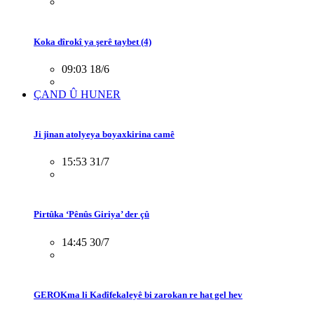
Koka dîrokî ya şerê taybet (4)
09:03 18/6
ÇAND Û HUNER
Ji jinan atolyeya boyaxkirina camê
15:53 31/7
Pirtûka ‘Pênûs Giriya’ der çû
14:45 30/7
GEROKma li Kadîfekaleyê bi zarokan re hat gel hev