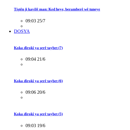
Tiştên ji kavilê man: Ked heye, beramberê wê tuneye
09:03 25/7
DOSYA
Koka dîrokî ya şerê taybet (7)
09:04 21/6
Koka dîrokî ya şerê taybet (6)
09:06 20/6
Koka dîrokî ya şerê taybet (5)
09:03 19/6