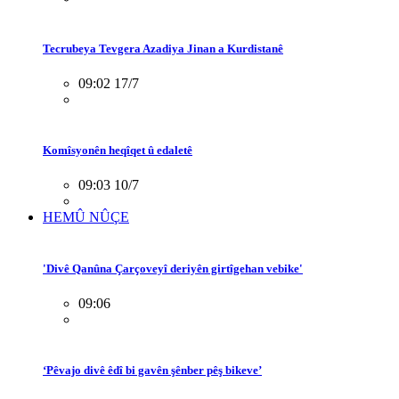
Tecrubeya Tevgera Azadiya Jinan a Kurdistanê
09:02 17/7
Komîsyonên heqîqet û edaletê
09:03 10/7
HEMÛ NÛÇE
'Divê Qanûna Çarçoveyî deriyên girtîgehan vebike'
09:06
‘Pêvajo divê êdî bi gavên şênber pêş bikeve’