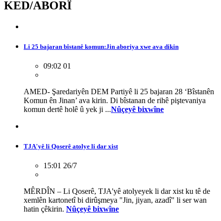
KED/ABORÎ
Li 25 bajaran bîstanê komun:Jin aboriya xwe ava dikin
09:02 01
AMED- Şaredariyên DEM Partiyê li 25 bajaran 28 ‘Bîstanên
Komun ên Jinan’ ava kirin. Di bîstanan de rihê piştevaniya
komun dertê holê û yek ji ...
Nûçeyê bixwîne
TJA'yê li Qoserê atolye li dar xist
15:01 26/7
MÊRDÎN – Li Qoserê, TJA'yê atolyeyek li dar xist ku tê de
xemlên kartonetî bi dirûşmeya "Jin, jiyan, azadî" li ser wan
hatin çêkirin.
Nûçeyê bixwîne