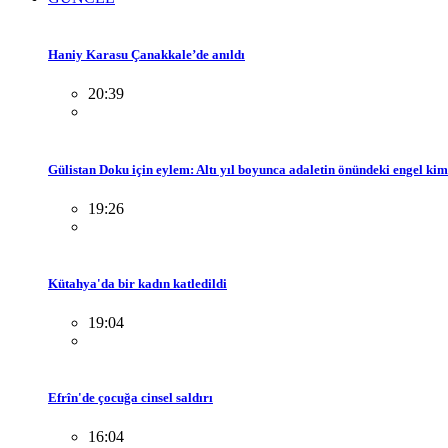
Haniy Karasu Çanakkale’de anıldı
20:39
Gülistan Doku için eylem: Altı yıl boyunca adaletin önündeki engel ki
19:26
Kütahya'da bir kadın katledildi
19:04
Efrîn'de çocuğa cinsel saldırı
16:04