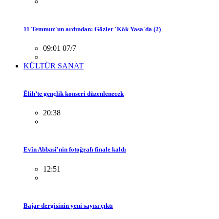
11 Temmuz'un ardından: Gözler 'Kök Yasa'da (2)
09:01 07/7
KÜLTÜR SANAT
Êlih’te gençlik konseri düzenlenecek
20:38
Evîn Abbasî'nin fotoğrafı finale kaldı
12:51
Bajar dergisinin yeni sayısı çıktı