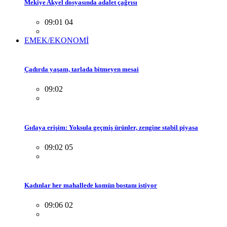
Mekiye Akyel dosyasında adalet çağrısı
09:01 04
EMEK/EKONOMİ
Çadırda yaşam, tarlada bitmeyen mesai
09:02
Gıdaya erişim: Yoksula geçmiş ürünler, zengine stabil piyasa
09:02 05
Kadınlar her mahallede komün bostanı istiyor
09:06 02