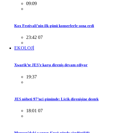
09:09
Kox Festivali’nin ilk günü konserlerle sona erdi
23:42 07
EKOLOJİ
Xwarik’te JES’e karşı direniş devam ediyor
19:37
JES nöbeti 97’nci gününde: Licik direnişine destek
18:01 07
Munzur’daki yangın 4'ncü günde söndürüldü