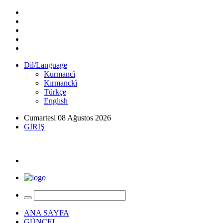
Dil/Language
Kurmancî
Kırmanckî
Türkçe
Englısh
Cumartesi 08 Ağustos 2026
GİRİŞ
ANA SAYFA
GÜNCEL