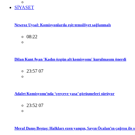
SİYASET
Newroz Uysal: Komisyonlarda eşit temsiliyet sağlanmalı
08:22
Dilan Kunt Ayan 'Kadın özgün alt komisyonu' kurulmasını önerdi
23:57 07
Adalet Komisyonu’nda ‘çerçeve yasa’ görüşmeleri sürüyor
23:52 07
Meral Danış Beştaş: Halkları ezen yangın, Sayın Öcalan’ın çağrısı ile 