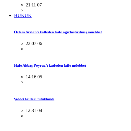
21:11 07
HUKUK
Özlem Arslan’ı katleden faile ağırlaştırılmış müebbet
22:07 06
Hale Akbaş Poyraz’ı katleden faile müebbet
14:16 05
Şiddet failleri tutuklandı
12:31 04