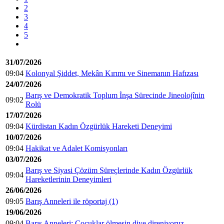
2
3
4
5
31/07/2026
09:04
Kolonyal Şiddet, Mekân Kırımı ve Sinemanın Hafızası
24/07/2026
Barış ve Demokratik Toplum İnşa Sürecinde Jineolojînin
09:02
Rolü
17/07/2026
09:04
Kürdistan Kadın Özgürlük Hareketi Deneyimi
10/07/2026
09:04
Hakikat ve Adalet Komisyonları
03/07/2026
Barış ve Siyasi Çözüm Süreçlerinde Kadın Özgürlük
09:04
Hareketlerinin Deneyimleri
26/06/2026
09:05
Barış Anneleri ile röportaj (1)
19/06/2026
09:04
Barış Anneleri: Çocuklar ölmesin diye direniyoruz