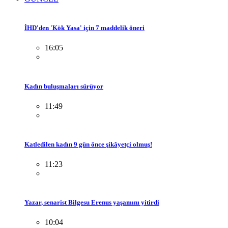
İHD'den 'Kök Yasa' için 7 maddelik öneri
16:05
Kadın buluşmaları sürüyor
11:49
Katledilen kadın 9 gün önce şikâyetçi olmuş!
11:23
Yazar, senarist Bilgesu Erenus yaşamını yitirdi
10:04