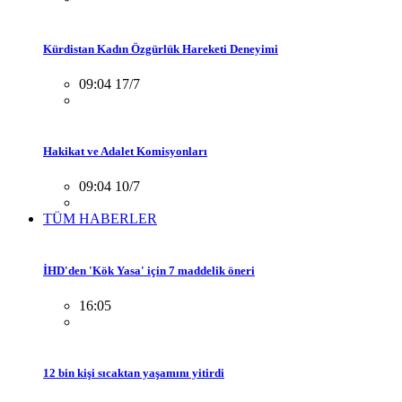
Kürdistan Kadın Özgürlük Hareketi Deneyimi
09:04 17/7
Hakikat ve Adalet Komisyonları
09:04 10/7
TÜM HABERLER
İHD'den 'Kök Yasa' için 7 maddelik öneri
16:05
12 bin kişi sıcaktan yaşamını yitirdi