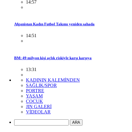
14:57
Afganistan Kadın Futbol Takımı yeniden sahada
14:51
BM: 49 milyon kişi açlık riskiyle karşı karşıya
13:31
KADININ KALEMİNDEN
SAĞLIK/SPOR
PORTRE
YAŞAM
ÇOCUK
JIN GALERİ
VİDEOLAR
ARA