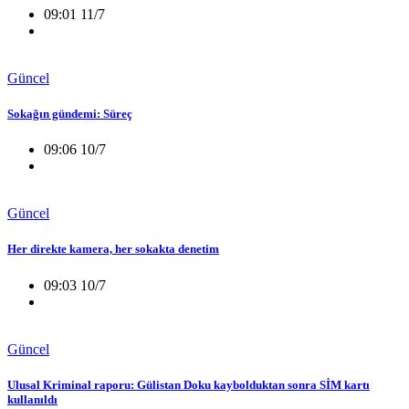
09:01 11/7
Güncel
Sokağın gündemi: Süreç
09:06 10/7
Güncel
Her direkte kamera, her sokakta denetim
09:03 10/7
Güncel
Ulusal Kriminal raporu: Gülistan Doku kaybolduktan sonra SİM kartı
kullanıldı