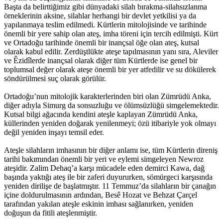
Başta da belirttiğimiz gibi dünyadaki silah bırakma-silahsızlanma
örneklerinin aksine, silahlar herhangi bir devlet yetkilisi ya da
yapılanmaya teslim edilmedi. Kürtlerin mitolojisinde ve tarihinde
önemli bir yere sahip olan ateş, imha töreni için tercih edilmişti. Kürt
ve Ortadoğu tarihinde önemli bir inançsal öğe olan ateş, kutsal
olarak kabul edilir. Zerdüştlükte ateşe tapılmasının yanı sıra, Aleviler
ve Êzidîlerde inançsal olarak diğer tüm Kürtlerde ise genel bir
toplumsal değer olarak ateşe önemli bir yer atfedilir ve su dökülerek
söndürülmesi suç olarak görülür.
Ortadoğu’nun mitolojik karakterlerinden biri olan Zümrüdü Anka,
diğer adıyla Simurg da sonsuzluğu ve ölümsüzlüğü simgelemektedir.
Kutsal bilgi ağacında kendini ateşle kaplayan Zümrüdü Anka,
küllerinden yeniden doğarak yenilenmeyi; özü itibariyle yok olmayı
değil yeniden inşayı temsil eder.
Ateşle silahların imhasının bir diğer anlamı ise, tüm Kürtlerin direniş
tarihi bakımından önemli bir yeri ve eylemi simgeleyen Newroz
ateşidir. Zalim Dehaq’a karşı mücadele eden demirci Kawa, dağ
başında yaktığı ateş ile bir zaferi duyururken, sömürgeci karşısında
yeniden dirilişe de başlatmıştır. 11 Temmuz’da silahların bir çanağın
içine doldurulmasının ardından, Besê Hozat ve Behzat Çarçel
tarafından yakılan ateşle eskinin imhası sağlanırken, yeniden
doğuşun da fitili ateşlenmiştir.