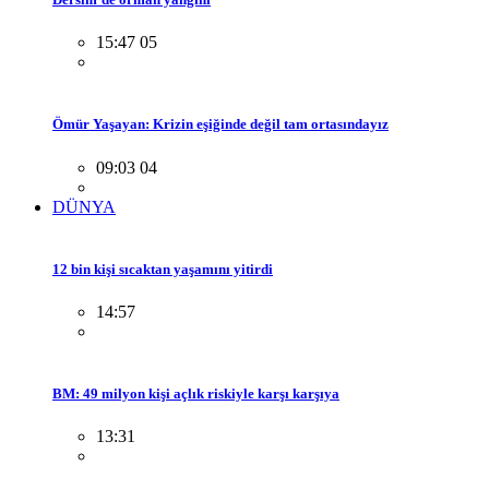
15:47 05
Ömür Yaşayan: Krizin eşiğinde değil tam ortasındayız
09:03 04
DÜNYA
12 bin kişi sıcaktan yaşamını yitirdi
14:57
BM: 49 milyon kişi açlık riskiyle karşı karşıya
13:31