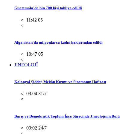
Guatemala'da bin 700 kişi tahliye edildi
11:42 05
Afganistan'da milyonlarca kadın haklarından edildi
10:47 05
JINEOLOJÎ
Kolonyal Şiddet, Mekân Kırımı ve Sinemanın Hafızası
09:04 31/7
Barış ve Demokratik Toplum İnşa Sürecinde Jineolojînin Rolü
09:02 24/7