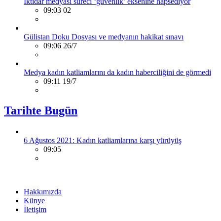
İktidar medyası süreci ‘güvenlik’ eksenine hapsediyor
09:03 02
Gülistan Doku Dosyası ve medyanın hakikat sınavı
09:06 26/7
Medya kadın katliamlarını da kadın haberciliğini de görmedi
09:11 19/7
Tarihte Bugün
6 Ağustos 2021: Kadın katliamlarına karşı yürüyüş
09:05
Hakkımızda
Künye
İletişim