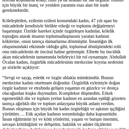
için büyük bir inanç ve yeniden yaratımı esas alan bir irade
gerekmektedir.
Köleleştirilen, ezilenin ezileni konumdaki kadın, 47 yılı aşan bu
mücadelede kendisiyle birlikte erkeği ve toplumu değiştirmeyi
başarmıştır. Özelde hareket içinde özgürleşen kadınlar, kölelik
toprağını atarak insanın toplumsallaşmasını yaratan kadının
köklerine, onun tanrıça damarlarına dönmüştür. İnsanlığın ilk
oluşumundaki etkisinde olduğu gibi, toplumsal dönüşümdeki rolü
onu mücadelenin de öncüsü haline getirmiştir. Elbette bu öncülük
akan mücadelenin tamamında belirleyici bir rol oynamıştır. Abdullah
Öcalan kadını, özgürlük mücadelesinin merkezine koyma nedenini
şu sözlerle açıklıyor:
“Sevgi ve saygı, estetik ve özgür ahlakla mümkündür. Bunun
merkezine kadını oturtmam doğrudur. Özgürlük eylemiyle doğan
özgür kadının ve etrafında gelişen yaşamın en güzelce ve dostça
olacağından kuşku duymadım. Komplekse düşmedim. Erkek
egemenlikli din ve toplum yerine kadının en azından eşitliği gözeten
tanrıça ağırlıklı din ve toplum anlayışına büyük anlam verdim.
Bunun oluşması için büyük bir kadın özgürlüğü ve aşkının işçiliğini
yürüttüm…. Etik açıdan kadının sorumluluğu daha kapsamlıdır.
İnsan eğitiminin iyi ve kötü yönlerini, yaşam ve barışın önemini,
savaşın kötülüğünü ve dehşetini, haklılık ve adalet ölçülerini