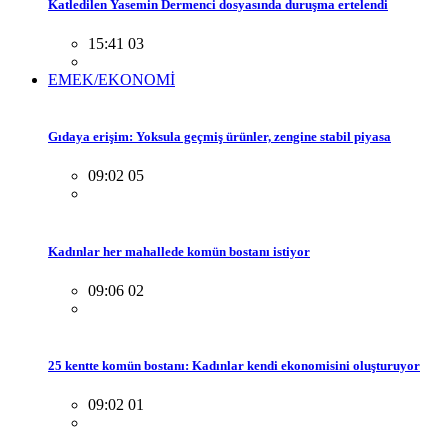
Katledilen Yasemin Dermenci dosyasında duruşma ertelendi
15:41 03
EMEK/EKONOMİ
Gıdaya erişim: Yoksula geçmiş ürünler, zengine stabil piyasa
09:02 05
Kadınlar her mahallede komün bostanı istiyor
09:06 02
25 kentte komün bostanı: Kadınlar kendi ekonomisini oluşturuyor
09:02 01