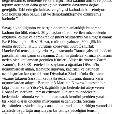
değerlendirme, belirleme ve kararlaştırmada kadının ahlaki ve politik
toplum açısından daha gerçekçi ve sorumlu davranma doğası
gereğidir. Tabi erkeğin kuklası ve gölgesi kadından bahsetmiyorum.
Söz konusu olan özgür, eşit ve demokratikleşmeyi özümsemiş
kadındır.”
Savaşın kötülüğünün ve barışın öneminin anlatıldığı bu törene
kadının öncülük etmesi, 30 yılı aşkın süredir verilen mücadelenin
özgürlük, eşitlik ve demokratikleşmeyi özümsemiş bir simgesi olarak
Besê Hozat çıktı. Besê Hozat, o törende yalnızca 30 kişilik bir
gerilla grubunu, KCK yürütme konseyini, Kürt Özgürlük
Hareketi’ni temsil etmiyordu. Aynı zamanda Tiamat şahsında bedeni
parçalanan tanrıçanın savaşımını; Zilan’ın günlerce kırmızı akmasına
neden olan katliamdan geçirilen Kürtleri; Alişer ile direnen Zarife
Xanım’ı; 1937-38 Tertelesi ile soykırıma uğratılan Dêrsim’in
uçurumlardan atılan, tecavüze uğrayan, kaçırılan ve özünden
uzaklaştırılan kız çocuklarını; Diyarbakır Zindanı’nda düşmanın
yüzüne tüküren Sara’nın kavgayla geçen ömrünü; ihanete karşı
uçurumlardan atlayan Beritan’ı; 8 Mart’tan Newroz’a ateşten bir
köprü olan Sema Yüce’yi; özgürlük için bedenlerini ateşe veren
Ronahî ve Berîvan’ı temsil ediyordu. Onların mücadelesini
bedeninde, ruhunda ve aklında damıtarak kendini yeniden yaratan
bir kadın olarak öncülük misyonunu üstleniyordu. Saçının
örgüsünden sesindeki heyecana, adımlarındaki kararlılığın yanındaki
zarafetle özgürlüğü muştulayan bir tanrıça yüceliğini temsil