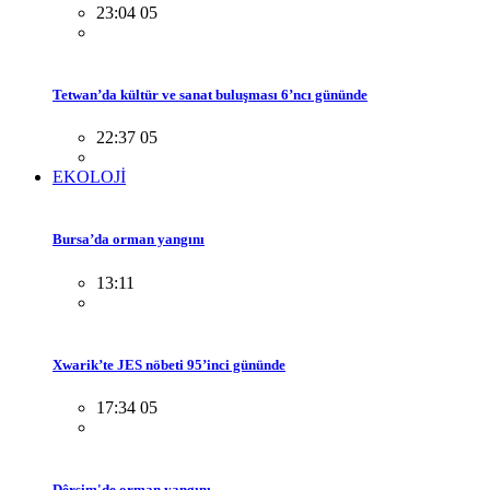
23:04 05
Tetwan’da kültür ve sanat buluşması 6’ncı gününde
22:37 05
EKOLOJİ
Bursa’da orman yangını
13:11
Xwarik’te JES nöbeti 95’inci gününde
17:34 05
Dêrsim'de orman yangını