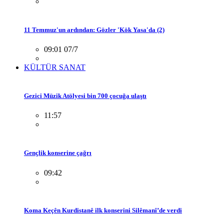
11 Temmuz'un ardından: Gözler 'Kök Yasa'da (2)
09:01 07/7
KÜLTÜR SANAT
Gezici Müzik Atölyesi bin 700 çocuğa ulaştı
11:57
Gençlik konserine çağrı
09:42
Koma Keçên Kurdistanê ilk konserini Silêmanî’de verdi