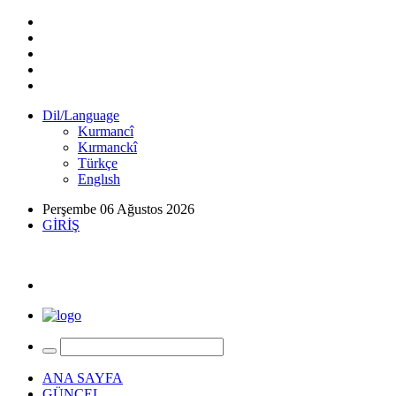
Dil/Language
Kurmancî
Kırmanckî
Türkçe
Englısh
Perşembe 06 Ağustos 2026
GİRİŞ
ANA SAYFA
GÜNCEL