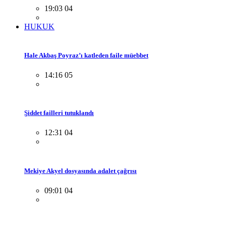
19:03 04
HUKUK
Hale Akbaş Poyraz’ı katleden faile müebbet
14:16 05
Şiddet failleri tutuklandı
12:31 04
Mekiye Akyel dosyasında adalet çağrısı
09:01 04