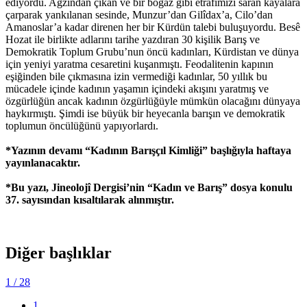
ediyordu. Ağzından çıkan ve bir boğaz gibi etrafımızı saran kayalara
çarparak yankılanan sesinde, Munzur’dan Gilîdax’a, Cilo’dan
Amanoslar’a kadar direnen her bir Kürdün talebi buluşuyordu. Besê
Hozat ile birlikte adlarını tarihe yazdıran 30 kişilik Barış ve
Demokratik Toplum Grubu’nun öncü kadınları, Kürdistan ve dünya
için yeniyi yaratma cesaretini kuşanmıştı. Feodalitenin kapının
eşiğinden bile çıkmasına izin vermediği kadınlar, 50 yıllık bu
mücadele içinde kadının yaşamın içindeki akışını yaratmış ve
özgürlüğün ancak kadının özgürlüğüyle mümkün olacağını dünyaya
haykırmıştı. Şimdi ise büyük bir heyecanla barışın ve demokratik
toplumun öncülüğünü yapıyorlardı.
*Yazının devamı “Kadının Barışçıl Kimliği” başlığıyla haftaya
yayınlanacaktır.
*Bu yazı, Jineolojî Dergisi’nin “Kadın ve Barış” dosya konulu
37. sayısından kısaltılarak alınmıştır.
Diğer başlıklar
1
/ 28
1