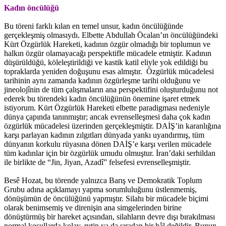
Kadın öncülüğü
Bu töreni farklı kılan en temel unsur, kadın öncülüğünde
gerçekleşmiş olmasıydı. Elbette Abdullah Öcalan’ın öncülüğündeki
Kürt Özgürlük Hareketi, kadının özgür olmadığı bir toplumun ve
halkın özgür olamayacağı perspektifle mücadele etmiştir. Kadının
düşürüldüğü, köleleştirildiği ve kastik katil eliyle yok edildiği bu
topraklarda yeniden doğuşunu esas almıştır. Özgürlük mücadelesi
tarihinin aynı zamanda kadının özgürleşme tarihi olduğunu ve
jineolojînin de tüm çalışmaların ana perspektifini oluşturduğunu not
ederek bu törendeki kadın öncülüğünün önemine işaret etmek
istiyorum. Kürt Özgürlük Hareketi elbette paradigması nedeniyle
dünya çapında tanınmıştır; ancak evrenselleşmesi daha çok kadın
özgürlük mücadelesi üzerinden gerçekleşmiştir. DAİŞ’in karanlığına
karşı parlayan kadının zılgıtları dünyada yankı uyandırmış, tüm
dünyanın korkulu rüyasına dönen DAİŞ’e karşı verilen mücadele
tüm kadınlar için bir özgürlük umudu olmuştur. İran’daki serhildan
ile birlikte de “Jin, Jiyan, Azadî” felsefesi evrenselleşmiştir.
Besê Hozat, bu törende yalnızca Barış ve Demokratik Toplum
Grubu adına açıklamayı yapma sorumluluğunu üstlenmemiş,
dönüşümün de öncülüğünü yapmıştır. Silahı bir mücadele biçimi
olarak benimsemiş ve direnişin ana simgelerinden birine
dönüştürmüş bir hareket açısından, silahların devre dışı bırakılması
normal koşullarda kolay, rutin ya da sıradan bir hâl değildir. Bunun