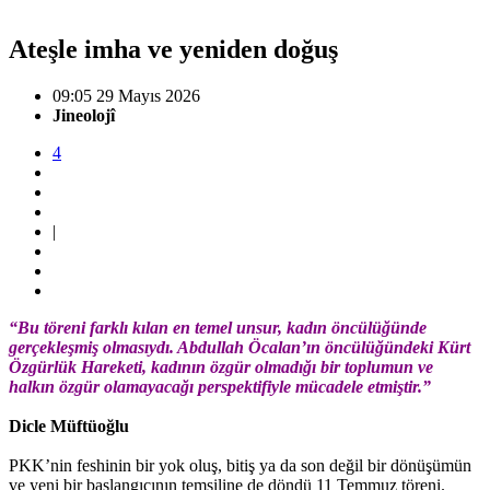
Ateşle imha ve yeniden doğuş
09:05 29 Mayıs 2026
Jineolojî
4
|
“Bu töreni farklı kılan en temel unsur, kadın öncülüğünde
gerçekleşmiş olmasıydı. Abdullah Öcalan’ın öncülüğündeki Kürt
Özgürlük Hareketi, kadının özgür olmadığı bir toplumun ve
halkın özgür olamayacağı perspektifiyle mücadele etmiştir.”
Dicle Müftüoğlu
PKK’nin feshinin bir yok oluş, bitiş ya da son değil bir dönüşümün
ve yeni bir başlangıcının temsiline de döndü 11 Temmuz töreni.