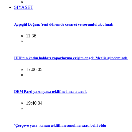
SİYASET
Ayşegül Doğan: Yeni dönemde cesaret ve sorumluluk olmalı
11:36
İHD’nin kadın hakları raporlarına erişim engeli Meclis gündeminde
17:06 05
DEM Parti yarın yasa teklifine imza atacak
19:40 04
'Çerçeve yasa' kanun teklifinin sunulma saati belli oldu