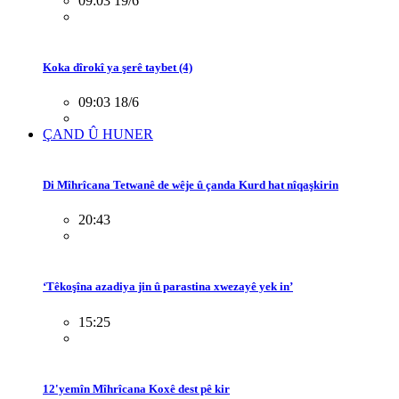
09:03 19/6
Koka dîrokî ya şerê taybet (4)
09:03 18/6
ÇAND Û HUNER
Di Mîhrîcana Tetwanê de wêje û çanda Kurd hat nîqaşkirin
20:43
‘Têkoşîna azadiya jin û parastina xwezayê yek in’
15:25
12'yemîn Mîhrîcana Koxê dest pê kir