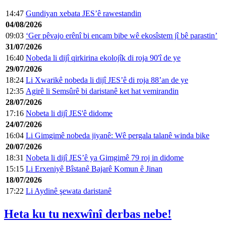
14:47
Gundiyan xebata JES’ê rawestandin
04/08/2026
09:03
‘Ger pêvajo erênî bi encam bibe wê ekosîstem jî bê parastin’
31/07/2026
16:40
Nobeda li dijî qirkirina ekolojîk di roja 90'î de ye
29/07/2026
18:24
Li Xwarikê nobeda li dijî JES’ê di roja 88’an de ye
12:35
Agirê li Semsûrê bi daristanê ket hat vemirandin
28/07/2026
17:16
Nobeta li dijî JES'ê didome
24/07/2026
16:04
Li Gimgimê nobeda jiyanê: Wê pergala talanê winda bike
20/07/2026
18:31
Nobeta li dijî JES’ê ya Gimgimê 79 roj in didome
15:15
Li Erxeniyê Bîstanê Bajarê Komun ê Jinan
18/07/2026
17:22
Li Aydinê şewata daristanê
Heta ku tu nexwînî derbas nebe!