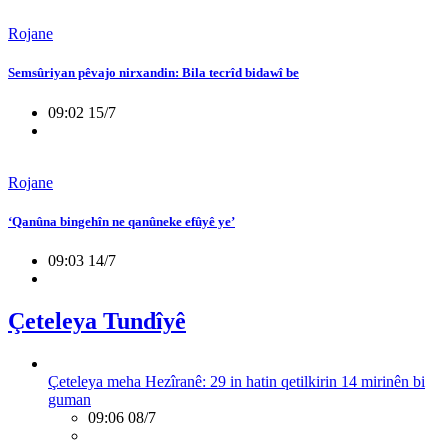
Rojane
Semsûriyan pêvajo nirxandin: Bila tecrîd bidawî be
09:02 15/7
Rojane
‘Qanûna bingehîn ne qanûneke efûyê ye’
09:03 14/7
Çeteleya Tundîyê
Çeteleya meha Hezîranê: 29 in hatin qetilkirin 14 mirinên bi
guman
09:06 08/7