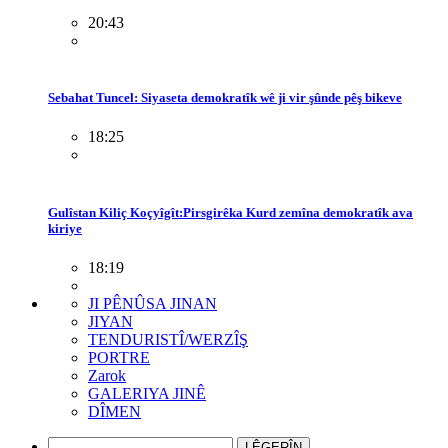
20:43
Sebahat Tuncel: Siyaseta demokratîk wê ji vir şûnde pêş bikeve
18:25
Gulîstan Kiliç Koçyîgît:Pirsgirêka Kurd zemîna demokratîk ava
kiriye
18:19
JI PÊNÛSA JINAN
JIYAN
TENDURISTÎ/WERZÎŞ
PORTRE
Zarok
GALERIYA JINÊ
DÎMEN
LÊGERÎN