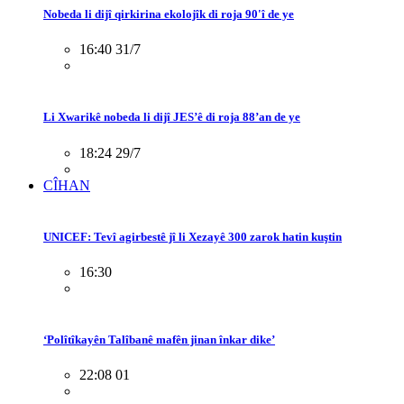
Nobeda li dijî qirkirina ekolojîk di roja 90'î de ye
16:40 31/7
Li Xwarikê nobeda li dijî JES’ê di roja 88’an de ye
18:24 29/7
CÎHAN
UNICEF: Tevî agirbestê jî li Xezayê 300 zarok hatin kuştin
16:30
‘Polîtîkayên Talîbanê mafên jinan înkar dike’
22:08 01