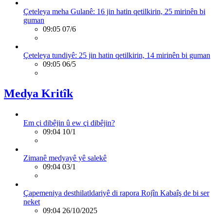
Çeteleya meha Gulanê: 16 jin hatin qetilkirin, 25 mirinên bi
guman
09:05 07/6
Çeteleya tundiyê: 25 jin hatin qetilkirin, 14 mirinên bi guman
09:05 06/5
Medya Kritîk
Em çi dibêjin û ew çi dibêjin?
09:04 10/1
Zimanê medyayê yê salekê
09:04 03/1
Çapemeniya desthilatldariyê di rapora Rojîn Kabaîş de bi ser
neket
09:04 26/10/2025