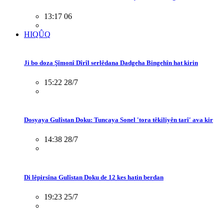
13:17 06
HIQÛQ
Ji bo doza Şîmonî Dîrîl serlêdana Dadgeha Bingehîn hat kirin
15:22 28/7
Dosyaya Gulîstan Doku: Tuncaya Sonel 'tora têkiliyên tarî' ava kir
14:38 28/7
Di lêpirsîna Gulîstan Doku de 12 kes hatin berdan
19:23 25/7