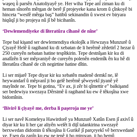
waşeq û parsên Anatoliyayê ye. Her wiha Tepe anî ziman ku di
heman sînorên mêrgan de berê jî projeyeke kana krom û çînkoyê bi
hinceta “wesfê mêrga baş” hatibû sekinandin û xwest ev biryara
hiqûqî ji bo projeya nû jî bê bicihanîn.
‘Dewlemendiyeke di lîteratûra cîhanê de nîne’
Tepe bal kişand ser dewlemendiya ekolojîk a Hewzaya Munzurê û
Çiyayê Helê û ragihand ku di xebatan de li herêmê zêdetirî 2 hezar û
250 cureyên nebatan hatine tespîtkirin. Tepe destnîşan kir ku di
analîzên li ser mêşvaniyê de cureyên polenên endemîk ên ku hê di
lîteratûra cîhanê de cih negirtine hatine dîtin.
Li ser mijarê Tepe diyar kir ku xebatên madenê demkî ne, lê
heywandarî û mêşvanî ji bo gelê herêmê şêweyekî jiyanê yê
mayînde ne. Tepe bi gotina, “Ev ax, ji zêr bi qîmettir e” balkişand
ser bedewiya xwezaya Dêrsimê û ragihand ku ew ê têkoşîna xwe
bidomînin.
‘Bivirê li çiyayê me, derba li paşeroja me ye’
Li ser navê Komeleya Hawirdorê ya Munzurê Xatûn Esen jî axivî û
diyar kir ku li her çar aliyên welêt li dijî talankirina xwezayê
berxwedan didomin û têkoşîna li Gurikê jî parçeyekî vê berxwedanê
ye. Esen da zanîn ku ew ne tenê ji bo mirovan, ji bo hemû