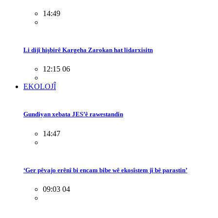
14:49
Li dijî hişbirê Kargeha Zarokan hat lidarxisitn
12:15 06
EKOLOJÎ
Gundiyan xebata JES’ê rawestandin
14:47
‘Ger pêvajo erênî bi encam bibe wê ekosîstem jî bê parastin’
09:03 04