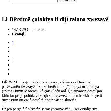
Li Dêrsimê çalakiya li dijî talana xwezayê
14:13 29 Gulan 2026
Ekolojî
1
|
DÊRSIM - Li gundê Gurik ê navçeya Pilemora Dêrsimê,
parêzvanên xwezayê û xelkê herêmê li dijî projeya madenê ya
şîrketa Dimin Madencilikê çalakî pêk anî. Çalakvanan destnîşan
kirin ku proje polîtîkayeke qirkirina xweza û bêmirovkirinê ye û
diyar kirin ku ew ê destûrê nedin talana şîrketên.
Êrişên pergalê û şîrketên sermayedariyê yên li ser erdnîgariya