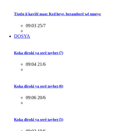
Tiştên ji kavilê man: Ked heye, beramberê wê tuneye
09:03 25/7
DOSYA
Koka dîrokî ya şerê taybet (7)
09:04 21/6
Koka dîrokî ya şerê taybet (6)
09:06 20/6
Koka dîrokî ya şerê taybet (5)