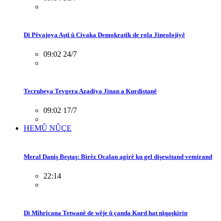
Di Pêvajoya Aştî û Civaka Demokratîk de rola Jineolojiyê
09:02 24/7
Tecrubeya Tevgera Azadiya Jinan a Kurdistanê
09:02 17/7
HEMÛ NÛÇE
Meral Daniş Beştaş: Birêz Ocalan agirê ku gel dişewitand vemirand
22:14
Di Mîhrîcana Tetwanê de wêje û çanda Kurd hat nîqaşkirin