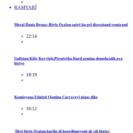
RAMYARÎ
Meral Daniş Beştaş: Birêz Ocalan agirê ku gel dişewitand vemirand
22:14
Gulîstan Kiliç Koçyîgît:Pirsgirêka Kurd zemîna demokratîk ava
kiriye
18:19
Komîsyona Edaletê Qanûna Çarçoveyî nîqaş dike
16:12
'Divê birêz Ocalan karibe di koordînasyonê de cih bigire'