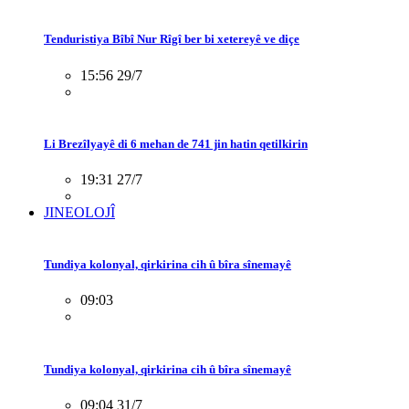
Tenduristiya Bîbî Nur Rîgî ber bi xetereyê ve diçe
15:56 29/7
Li Brezîlyayê di 6 mehan de 741 jin hatin qetilkirin
19:31 27/7
JINEOLOJÎ
Tundiya kolonyal, qirkirina cih û bîra sînemayê
09:03
Tundiya kolonyal, qirkirina cih û bîra sînemayê
09:04 31/7