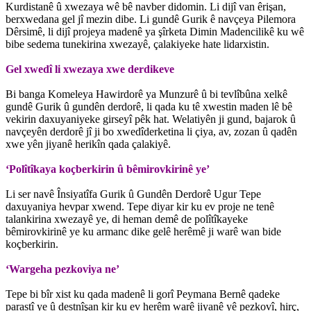
Kurdistanê û xwezaya wê bê navber didomin. Li dijî van êrişan,
berxwedana gel jî mezin dibe. Li gundê Gurik ê navçeya Pilemora
Dêrsimê, li dijî projeya madenê ya şîrketa Dimin Madencilikê ku wê
bibe sedema tunekirina xwezayê, çalakiyeke hate lidarxistin.
Gel xwedî li xwezaya xwe derdikeve
Bi banga Komeleya Hawirdorê ya Munzurê û bi tevlîbûna xelkê
gundê Gurik û gundên derdorê, li qada ku tê xwestin maden lê bê
vekirin daxuyaniyeke girseyî pêk hat. Welatiyên ji gund, bajarok û
navçeyên derdorê jî ji bo xwedîderketina li çiya, av, zozan û qadên
xwe yên jiyanê herikîn qada çalakiyê.
‘Polîtîkaya koçberkirin û bêmirovkirinê ye’
Li ser navê Însiyatîfa Gurik û Gundên Derdorê Ugur Tepe
daxuyaniya hevpar xwend. Tepe diyar kir ku ev proje ne tenê
talankirina xwezayê ye, di heman demê de polîtîkayeke
bêmirovkirinê ye ku armanc dike gelê herêmê ji warê wan bide
koçberkirin.
‘Wargeha pezkoviya ne’
Tepe bi bîr xist ku qada madenê li gorî Peymana Bernê qadeke
parastî ye û destnîşan kir ku ev herêm warê jiyanê yê pezkovî, hirç,