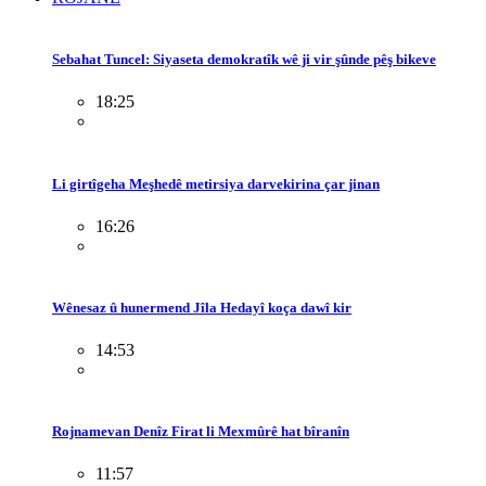
Sebahat Tuncel: Siyaseta demokratîk wê ji vir şûnde pêş bikeve
18:25
Li girtîgeha Meşhedê metirsiya darvekirina çar jinan
16:26
Wênesaz û hunermend Jîla Hedayî koça dawî kir
14:53
Rojnamevan Denîz Firat li Mexmûrê hat bîranîn
11:57