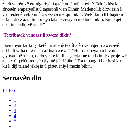
zindewarên vê erdnîgariyê li qadê ne û wiha axivî: “Me bihîst ku
şîrketên emperyalîst û taşeronê wan Dimin Madencilik dixwazin li
vir madenê vebikin û xwezaya me qul bikin. Wekî ku li 81 bajaran
dikin, dixwazin bi projeya talanê çiyayên me tune bikin. Em ê qet
destûrê nedin vê yekê.”
‘Texrîbatek venager li xweza dikin’
Esen diyar kir ku şîrketên madenê texrîbatên veneger li xwezayê
dikin û wiha dawî li axaftina xwe anî: “Her qazmeya ku li van
çiyayan bê xistin, derbeyek e ku li paşeroja me tê xistin. Ev proje wê
av, ax û qadên me yên jiyanê jehrî bike.” Esen bang li her kesî kir
ku li dijî talanê têkoşîn û piştevaniyê mezin bikin.
Sernavên din
1
/ 105
1
2
3
4
5