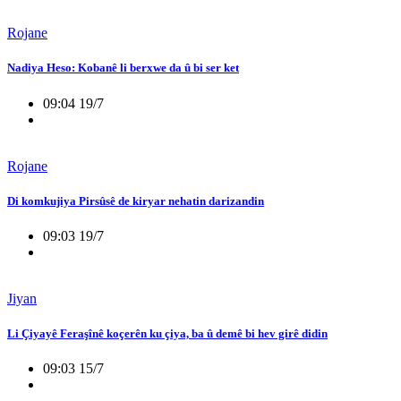
Rojane
Nadiya Heso: Kobanê li berxwe da û bi ser ket
09:04 19/7
Rojane
Di komkujiya Pirsûsê de kiryar nehatin darizandin
09:03 19/7
Jiyan
Li Çiyayê Feraşînê koçerên ku çiya, ba û demê bi hev girê didin
09:03 15/7