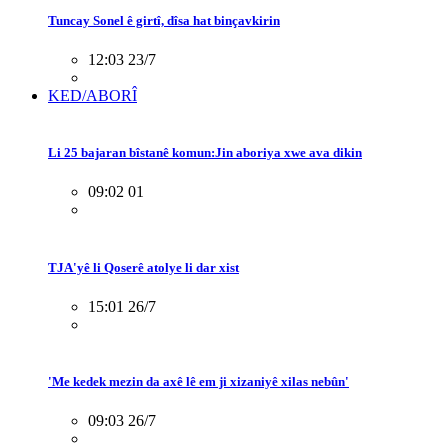
Tuncay Sonel ê girtî, dîsa hat binçavkirin
12:03 23/7
KED/ABORÎ
Li 25 bajaran bîstanê komun:Jin aboriya xwe ava dikin
09:02 01
TJA'yê li Qoserê atolye li dar xist
15:01 26/7
'Me kedek mezin da axê lê em ji xizaniyê xilas nebûn'
09:03 26/7