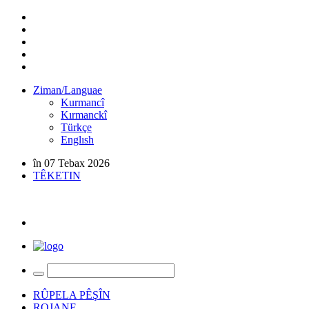
Ziman/Languae
Kurmancî
Kırmanckî
Türkçe
Englısh
în 07 Tebax 2026
TÊKETIN
RÛPELA PÊŞÎN
ROJANE