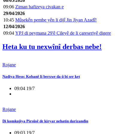
08/05/2026
09:06
Ziman hafizeya civakan e
29/04/2026
10:45
Mûşekên pembe yên li dijî Jin Jiyan Azadî!
12/04/2026
09:04
YPJ di peymana 29'ê Çileyê de li çareseriyê digere
Heta ku tu nexwînî derbas nebe!
Rojane
Nadiya Heso: Kobanê li berxwe da û bi ser ket
09:04 19/7
Rojane
Di komkujiya Pirsûsê de kiryar nehatin darizandin
09:03 19/7