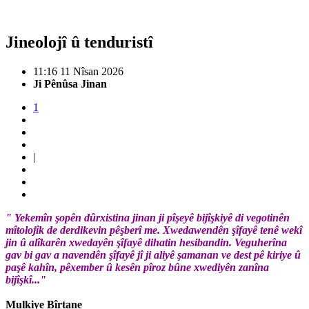
Jineolojî û tenduristî
11:16 11 Nîsan 2026
Ji Pênûsa Jinan
1
|
" Yekemîn şopên dûrxistina jinan ji pîşeyê bijîşkiyê di vegotinên
mîtolojîk de derdikevin pêşberî me. Xwedawendên şîfayê tenê wekî
jin û alîkarên xwedayên şîfayê dihatin hesibandin. Veguherîna
gav bi gav a navendên şîfayê jî ji aliyê şamanan ve dest pê kiriye û
paşê kahîn, pêxember û kesên pîroz bûne xwediyên zanîna
bijîşkî..."
Mulkiye Bîrtane