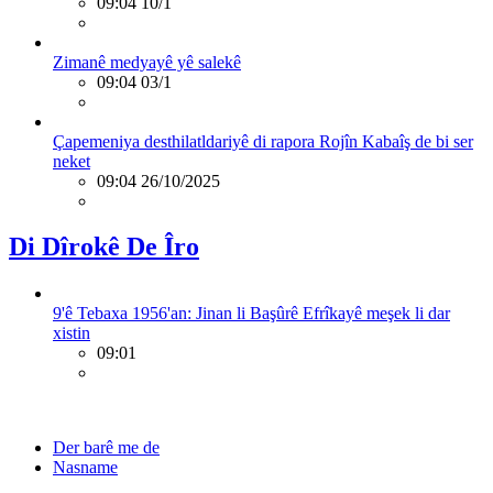
09:04 10/1
Zimanê medyayê yê salekê
09:04 03/1
Çapemeniya desthilatldariyê di rapora Rojîn Kabaîş de bi ser
neket
09:04 26/10/2025
Di Dîrokê De Îro
9'ê Tebaxa 1956'an: Jinan li Başûrê Efrîkayê meşek li dar
xistin
09:01
Der barê me de
Nasname