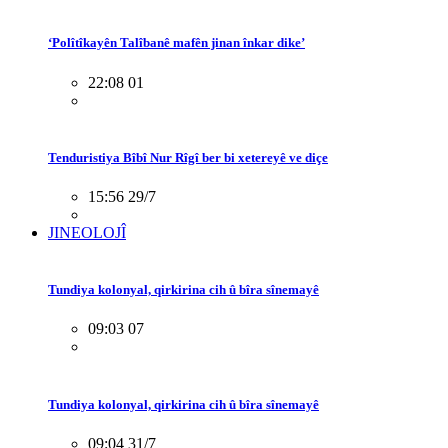
‘Polîtîkayên Talîbanê mafên jinan înkar dike’
22:08 01
Tenduristiya Bîbî Nur Rîgî ber bi xetereyê ve diçe
15:56 29/7
JINEOLOJÎ
Tundiya kolonyal, qirkirina cih û bîra sînemayê
09:03 07
Tundiya kolonyal, qirkirina cih û bîra sînemayê
09:04 31/7