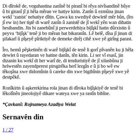
Di dîrokê de, veguhastina zanînê bi piranî bi rêya nivîsandinê bûye
û bi giranî jî ji hêla mêran ve hatiye kirin. Zanîn û ezmûna jinan
wekî ‘zanist’ nehatiye dîtin. Çawa ku xwediyê dewletê mêr bûn, (îro
jî ew in) her tiştê di warê zanîn û zanistê de jî wekî yên wan dihatin
hesibandin. Jin bi zanebûnî ji perwerdehiya bijîşkî hatin dûrxistin û
peyva ‘bijîşk’ tenê ji bo mêran hat bikaranîn. Lê belê, dîsa jî jinan di
şifakarî û pîşeyê pîriktiyê de demeke dirêj cihê xwe yê girîng parast.
Îro, hemû pêşketinên di warê bijîşkî de tenê li gorî pîvanên ku ji hêla
dewlet û rayedaran ve hatine danîn, tên kirin. Li ser vî esasî, jin
dizanin ku wekî di her warî de, di tenduristiyê de jî xilasbûna ji
helwestên zayendperest pirsgirêka herî lezgîn e û ji bo wê ew
têkoşîna xwe didomînin û careke din xwe bigihînin pîşeyê xwe yê
destpêkê.
Ronîkirin û aşkerekirina rola jinan di dîroka bijîşkiyê de tenê bi
lêkolînên jineolojiyê dikare wateya xwe ya rastîn bibîne.
*Çavkanî: Rojnameya Azadiya Welat
Sernavên din
1
/ 27