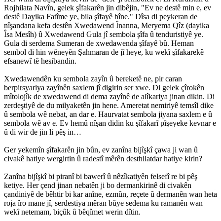
Rojhilata Navîn, gelek şîfakarên jin dibêjin, "Ev ne destê min e, ev
destê Dayika Fatîme ye, bila şîfayê bîne." Dîsa di peykeran de
nîşandana kefa destên Xwedawend Înanna, Meryema Qîz (dayika
Îsa Mesîh) û Xwedawend Gula jî sembola şîfa û tenduristiyê ye.
Gula di serdema Sumeran de xwedawenda şîfayê bû. Heman
sembol di hin wêneyên Şahmaran de jî heye, ku wekî şîfakarekê
efsanewî tê hesibandin.
Xwedawendên ku sembola zayîn û bereketê ne, pir caran
berpirsyariya zayînên saxlem jî digirin ser xwe. Di gelek çîrokên
mîtolojîk de xwedawend di dema zayînê de alîkariya jinan dikin. Di
zerdeştiyê de du milyaketên jin hene. Ameretat nemiriyê temsîl dike
û sembola wê nebat, an dar e. Haurvatat sembola jiyana saxlem e û
sembola wê av e. Ev hemû nîşan didin ku şîfakarî pîşeyeke kevnar e
û di wir de jin li pêş in…
Ger yekemîn şîfakarên jin bûn, ev zanîna bijîşkî çawa ji wan û
civakê hatiye wergirtin û radestî mêrên desthilatdar hatiye kirin?
Zanîna bijîşkî bi piranî bi bawerî û nêzîkatiyên felsefî re bi pêş
ketiye. Her çend jinan nebatên ji bo dermankirinê di civakên
çandiniyê de bêhtir bi kar anîne, ezmûn, reçete û dermanên wan heta
roja îro mane jî, serdestiya mêran bûye sedema ku ramanên wan
wekî netemam, biçûk û bêqîmet werin dîtin.