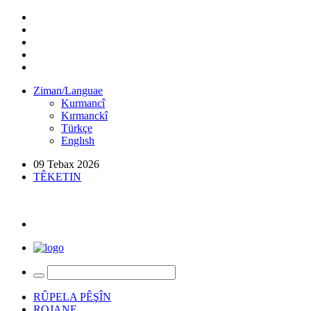
Ziman/Languae
Kurmancî
Kırmanckî
Türkçe
Englısh
09 Tebax 2026
TÊKETIN
RÛPELA PÊŞÎN
ROJANE