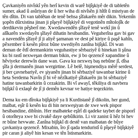
Çavkaniyên nivîskî yên herî kevin di warê bijîşkiyê de di tabletên
sumer, akad û asûriyan de û her wiha di nivîsên ji hîtît û misriyan de
tên dîtin. Di van tablêtan de tenê behsa şîfakarên mêr dikin. Yekemîn
şopên dûrxistina jinan ji pîşeyê bijîşkiyê di vegotinên mîtolojîk de
derdikevin pêşberî me. Xwedawendên şîfayê tenê wekî jin û
alîkarên xwedayên şîfayê dihatin hesibandin. Veguherîna gav bi gav
a navendên şîfayê jî ji aliyê şamanan ve dest pê kiriye û paşê kahîn,
pêxember û kesên pîroz bûne xwediyên zanîna bijîşkî. Di wan
deman de êdî dermankirin veguhastiye sêrbaziyê û hinekan li şûna
ku bi rastî nexweşan derman bikin, ew ji bo qezencê xapandine û
hêviyeke derewîn dane wan. Gava ku nexweş baş nebûne jî, dîsa
şîfa ji dermanên jinan wergirtine. Lê belê, hişmendiya mêrê serdest,
ji ber çavnebariyê, ev şiyanên jinan bi sêrbaziyê tawanbar kirine û
heta Serdema Navîn jî bi vê nêzîkatiyê şîfakarên jin bi sêrbaziyê
hatine tawanbarkirin û cezakirin. Bi vî awayî, têkiliya di navbera
bijîşkî û exlaqê de jî ji demên kevnar ve hatiye teqezkirin.
Dema ku em dîroka bijîşkiyê ya li Kurdistanê jî dikolin, her gund,
malbat, eşîr û kesên ku di hin nexweşiyan de xwe wek pispor
hesibandine, dibînin. Her malbateke eşîrî di qadeke taybet de pisporî
û otorîteya xwe bi civakê daye qebûlkirin. Li vir zanist û hêz bi hev
re bûne hevwate. Zanîna bijîşkî di destê van malbatan de bûye
çavkaniya qezencê. Mixabin, îro jî qada tenduristî û pîşeyê bijîşkiyê
pir caran ji aliyê hin kesan ve tên îstismarkirin.