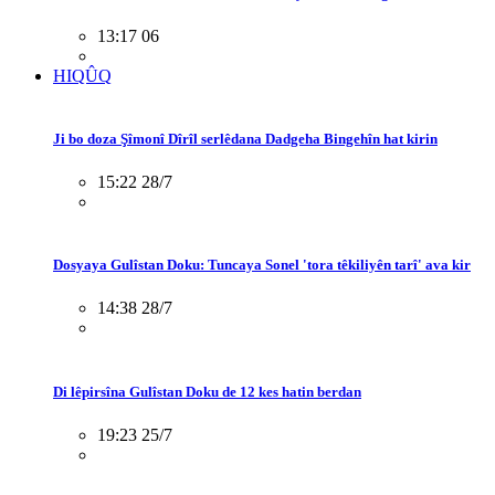
13:17 06
HIQÛQ
Ji bo doza Şîmonî Dîrîl serlêdana Dadgeha Bingehîn hat kirin
15:22 28/7
Dosyaya Gulîstan Doku: Tuncaya Sonel 'tora têkiliyên tarî' ava kir
14:38 28/7
Di lêpirsîna Gulîstan Doku de 12 kes hatin berdan
19:23 25/7