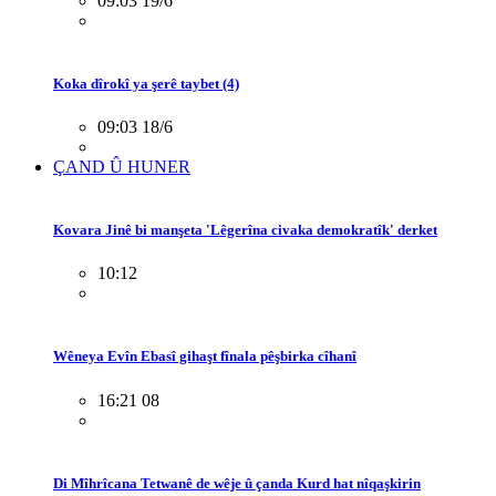
09:03 19/6
Koka dîrokî ya şerê taybet (4)
09:03 18/6
ÇAND Û HUNER
Kovara Jinê bi manşeta 'Lêgerîna civaka demokratîk' derket
10:12
Wêneya Evîn Ebasî gihaşt fînala pêşbirka cîhanî
16:21 08
Di Mîhrîcana Tetwanê de wêje û çanda Kurd hat nîqaşkirin