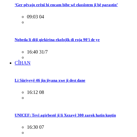
‘Ger pêvajo erênî bi encam bibe wê ekosîstem jî bê parastin’
09:03 04
Nobeda li dijî qirkirina ekolojîk di roja 90'î de ye
16:40 31/7
CÎHAN
Li Sûriyeyê 46 jin jiyana xwe ji dest dane
16:12 08
UNICEF: Tevî agirbestê jî li Xezayê 300 zarok hatin kuştin
16:30 07