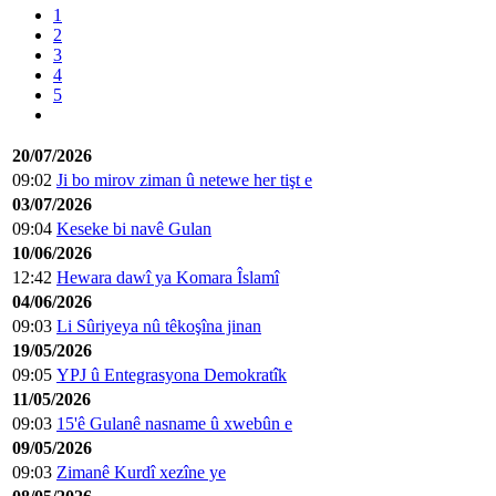
1
2
3
4
5
20/07/2026
09:02
Ji bo mirov ziman û netewe her tişt e
03/07/2026
09:04
Keseke bi navê Gulan
10/06/2026
12:42
Hewara dawî ya Komara Îslamî
04/06/2026
09:03
Li Sûriyeya nû têkoşîna jinan
19/05/2026
09:05
YPJ û Entegrasyona Demokratîk
11/05/2026
09:03
15'ê Gulanê nasname û xwebûn e
09/05/2026
09:03
Zimanê Kurdî xezîne ye