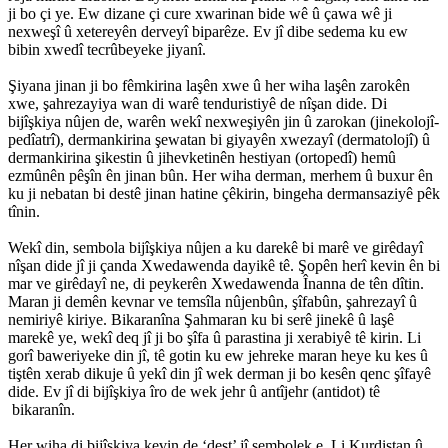
ji bo çi ye. Ew dizane çi cure xwarinan bide wê û çawa wê ji
nexweşî û xetereyên derveyî biparêze. Ev jî dibe sedema ku ew
bibin xwedî tecrûbeyeke jiyanî.
Şiyana jinan ji bo fêmkirina laşên xwe û her wiha laşên zarokên
xwe, şahrezayiya wan di warê tenduristiyê de nîşan dide. Di
bijîşkiya nûjen de, warên wekî nexweşiyên jin û zarokan (jinekolojî-
pedîatrî), dermankirina şewatan bi giyayên xwezayî (dermatolojî) û
dermankirina şikestin û jihevketinên hestiyan (ortopedî) hemû
ezmûnên pêşîn ên jinan bûn. Her wiha derman, merhem û buxur ên
ku ji nebatan bi destê jinan hatine çêkirin, bingeha dermansaziyê pêk
tînin.
Wekî din, sembola bijîşkiya nûjen a ku darekê bi marê ve girêdayî
nîşan dide jî ji çanda Xwedawenda dayikê tê. Şopên herî kevin ên bi
mar ve girêdayî ne, di peykerên Xwedawenda Înanna de tên dîtin.
Maran ji demên kevnar ve temsîla nûjenbûn, şîfabûn, şahrezayî û
nemiriyê kiriye. Bikaranîna Şahmaran ku bi serê jinekê û laşê
marekê ye, wekî deq jî ji bo şîfa û parastina ji xerabiyê tê kirin. Li
gorî baweriyeke din jî, tê gotin ku ew jehreke maran heye ku kes û
tiştên xerab dikuje û yekî din jî wek derman ji bo kesên qenc şîfayê
dide. Ev jî di bijîşkiya îro de wek jehr û antîjehr (antidot) tê
bikaranîn.
Her wiha di bijîşkiya kevin de ‘dest’ jî sembolek e. Li Kurdistan û