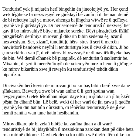
Tenduristî yek ji mijarên herî bingehîn ên jineolojiyê ye. Her çend
wek têgiheke bi nexweşiyê ve girêdayî bê zanîn jî di heman demê
de bi rehetiya laşî ya mirov, ahenga bi jîngeha wî/wê re û qelîteya
jiyanê ve jî girêdayî ye. Di her serdemê de tenduristî û nexweşî her
gav ji bo mirovahiyê bûye mijareke sereke. Bêyî pirsgirêkek fîzîkî,
pirsgirêkên derûniya mirovan jî dikarin bibin sedema êş, azar û
nexweşiyan. Şer, xizanî, tundûtûjî, hêrs, stres û şert û mercên
hawirdorê bandorek neyînî li tenduristiya kes û civakê dikin. Ji bo
çareserkirina van jî, divê mirov bi xwezayê re di nav têkiliyeke baş
de bin. Wê demê cîhanek bê pirsgirêk, dê tendurist û saxlemtir be.
Mixabin, di şert û mercên îroyîn de xetereyên mezin hene û girîng e
ku mirov bikaribin xwe ji rewşên ku tenduristiyê tehdît dikin
biparêzin.
Di civakên herî kevin de mirovan ji bo ku baş bibin berê xwe dane
şîfakaran. Baweriya xwe bi wan anîne û li gorî gotina wan
tevgeriyane. Gelek lêkolînan nîşan daye ku jin şîfakar an jî bijîşkên
pêşîn ên cîhanê bûn. Lê belê, wekî di her warî de jin çawa ji qadên
jiyanê yên din hatibûn dûrxistin, di lênêrîna tenduristiyê de jî ew
hemû zanîna wan tune hatin hesibandin.
Mirov dikare pir bi zelalî bibêje ku zanîna jinan a di warê
tenduristiyê de bi jidayikbûn û mezinkirina zarokan dest pê dike heta
roja mirinê didome. Dayikek dema ku pitika wê digirî, fêm dike ku