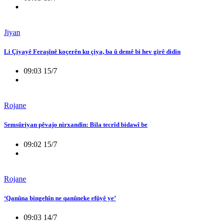
Jiyan
Li Çiyayê Feraşînê koçerên ku çiya, ba û demê bi hev girê didin
09:03 15/7
Rojane
Semsûriyan pêvajo nirxandin: Bila tecrîd bidawî be
09:02 15/7
Rojane
‘Qanûna bingehîn ne qanûneke efûyê ye’
09:03 14/7