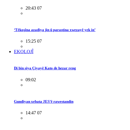
20:43 07
‘Têkoşîna azadiya jin û parastina xwezayê yek in’
15:25 07
EKOLOJÎ
Di bin siya Çiyayê Kato de hezar reng
09:02
Gundiyan xebata JES’ê rawestandin
14:47 07