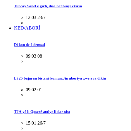
Tuncay Sonel ê girtî, dîsa hat binçavkirin
12:03 23/7
KED/ABORÎ
Di kon de 4 demsal
09:03 08
Li 25 bajaran bîstanê komun:Jin aboriya xwe ava dikin
09:02 01
TJA'yê li Qoserê atolye li dar xist
15:01 26/7