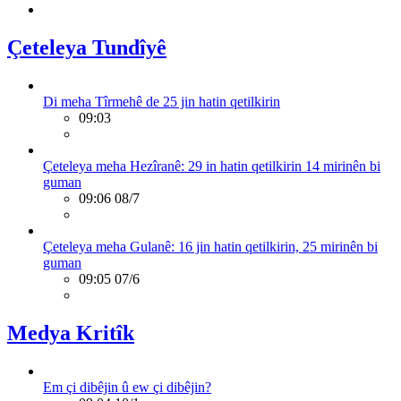
Çeteleya Tundîyê
Di meha Tîrmehê de 25 jin hatin qetilkirin
09:03
Çeteleya meha Hezîranê: 29 in hatin qetilkirin 14 mirinên bi
guman
09:06 08/7
Çeteleya meha Gulanê: 16 jin hatin qetilkirin, 25 mirinên bi
guman
09:05 07/6
Medya Kritîk
Em çi dibêjin û ew çi dibêjin?