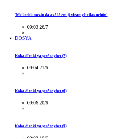
'Me kedek mezin da axê lê em ji xizaniyê xilas nebûn'
09:03 26/7
DOSYA
Koka dîrokî ya şerê taybet (7)
09:04 21/6
Koka dîrokî ya şerê taybet (6)
09:06 20/6
Koka dîrokî ya şerê taybet (5)