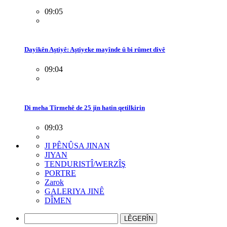
09:05
Dayikên Aştiyê: Aştiyeke mayînde û bi rûmet divê
09:04
Di meha Tîrmehê de 25 jin hatin qetilkirin
09:03
JI PÊNÛSA JINAN
JIYAN
TENDURISTÎ/WERZÎŞ
PORTRE
Zarok
GALERIYA JINÊ
DÎMEN
LÊGERÎN