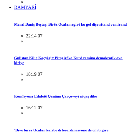
RAMYARÎ
Meral Daniş Beştaş: Birêz Ocalan agirê ku gel dişewitand vemirand
22:14 07
Gulîstan Kiliç Koçyîgît: Pirsgirêka Kurd zemîna demokratîk ava
kiriye
18:19 07
Komîsyona Edaletê Qanûna Çarçoveyî nîqaş dike
16:12 07
'Divê birêz Ocalan karibe di koordînasyonê de cih bigire'