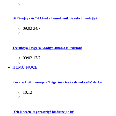
Di Pêvajoya Aştî û Civaka Demokratîk de rola Jineolojiyê
09:02 24/7
Tecrubeya Tevgera Azadiya Jinan a Kurdistanê
09:02 17/7
HEMÛ NÛÇE
Kovara Jinê bi manşeta 'Lêgerîna civaka demokratîk' derket
10:12
'Yek ji hêzên ku çareseriyê biafirîne jin in’