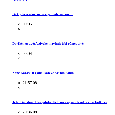
'Yek ji hêzên ku çareseriyê biafirîne jin in’
09:05
Dayikên Aştiyê: Aştiyeke mayînde û bi rûmet divê
09:04
Xanê Karasu li Çanakkaleyê hat bibîranîn
21:57 08
Ji bo Gulîstan Doku çalakî: Ev lêpirsîn çima 6 sal berê nehatkirin
20:36 08