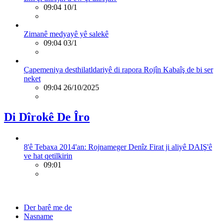
09:04 10/1
Zimanê medyayê yê salekê
09:04 03/1
Çapemeniya desthilatldariyê di rapora Rojîn Kabaîş de bi ser
neket
09:04 26/10/2025
Di Dîrokê De Îro
8'ê Tebaxa 2014'an: Rojnameger Denîz Firat ji aliyê DAIŞ'ê
ve hat qetilkirin
09:01
Der barê me de
Nasname