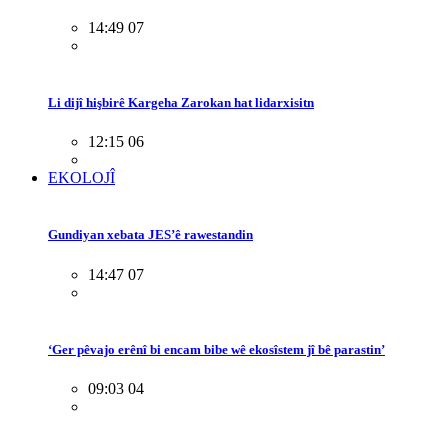
14:49 07
Li dijî hişbirê Kargeha Zarokan hat lidarxisitn
12:15 06
EKOLOJÎ
Gundiyan xebata JES’ê rawestandin
14:47 07
‘Ger pêvajo erênî bi encam bibe wê ekosîstem jî bê parastin’
09:03 04