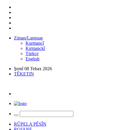
Ziman/Languae
Kurmancî
Kırmanckî
Türkçe
Englısh
Şemî 08 Tebax 2026
TÊKETIN
RÛPELA PÊŞÎN
ROJANE