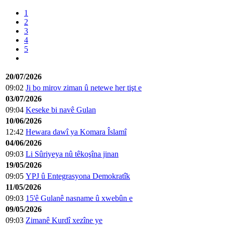
1
2
3
4
5
20/07/2026
09:02
Ji bo mirov ziman û netewe her tişt e
03/07/2026
09:04
Keseke bi navê Gulan
10/06/2026
12:42
Hewara dawî ya Komara Îslamî
04/06/2026
09:03
Li Sûriyeya nû têkoşîna jinan
19/05/2026
09:05
YPJ û Entegrasyona Demokratîk
11/05/2026
09:03
15'ê Gulanê nasname û xwebûn e
09/05/2026
09:03
Zimanê Kurdî xezîne ye