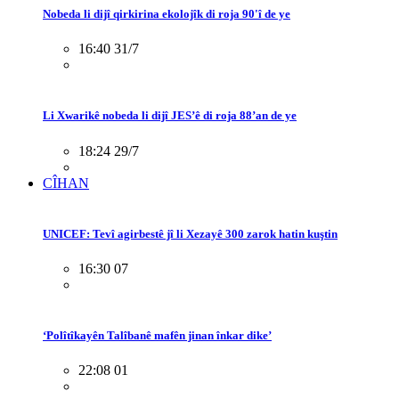
Nobeda li dijî qirkirina ekolojîk di roja 90'î de ye
16:40 31/7
Li Xwarikê nobeda li dijî JES’ê di roja 88’an de ye
18:24 29/7
CÎHAN
UNICEF: Tevî agirbestê jî li Xezayê 300 zarok hatin kuştin
16:30 07
‘Polîtîkayên Talîbanê mafên jinan înkar dike’
22:08 01