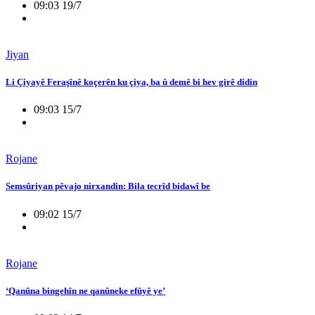
09:03 19/7
Jiyan
Li Çiyayê Feraşînê koçerên ku çiya, ba û demê bi hev girê didin
09:03 15/7
Rojane
Semsûriyan pêvajo nirxandin: Bila tecrîd bidawî be
09:02 15/7
Rojane
‘Qanûna bingehîn ne qanûneke efûyê ye’