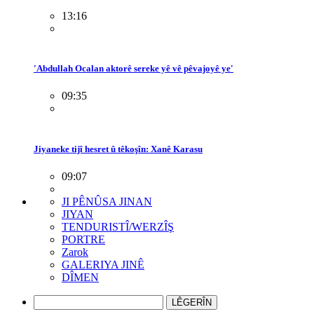
13:16
'Abdullah Ocalan aktorê sereke yê vê pêvajoyê ye'
09:35
Jiyaneke tijî hesret û têkoşîn: Xanê Karasu
09:07
JI PÊNÛSA JINAN
JIYAN
TENDURISTÎ/WERZÎŞ
PORTRE
Zarok
GALERIYA JINÊ
DÎMEN
LÊGERÎN