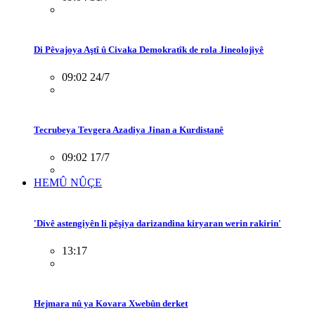
Di Pêvajoya Aştî û Civaka Demokratîk de rola Jineolojiyê
09:02 24/7
Tecrubeya Tevgera Azadiya Jinan a Kurdistanê
09:02 17/7
HEMÛ NÛÇE
'Divê astengiyên li pêşiya darizandina kiryaran werin rakirin'
13:17
Hejmara nû ya Kovara Xwebûn derket