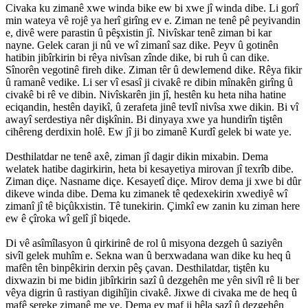
Civaka ku zimanê xwe winda bike ew bi xwe jî winda dibe. Li gorî
min wateya vê rojê ya herî girîng ev e. Ziman ne tenê pê peyivandin
e, divê were parastin û pêşxistin jî. Nivîskar tenê ziman bi kar
nayne. Gelek caran ji nû ve wî zimanî saz dike. Peyv û gotinên
hatibin jibîrkirin bi rêya nivîsan zînde dike, bi ruh û can dike.
Sînorên vegotinê fireh dike. Ziman têr û dewlemend dike. Rêya fikir
û ramanê vedike. Li ser vî esasî ji civakê re dibin mînakên girîng û
civakê bi rê ve dibin. Nivîskarên jin jî, hestên ku heta niha hatine
eciqandin, hestên dayikî, û zerafeta jinê tevlî nivîsa xwe dikin. Bi vî
awayî serdestiya nêr dişkînin. Bi dinyaya xwe ya hundirîn tiştên
cihêreng derdixin holê. Ew jî ji bo zimanê Kurdî gelek bi wate ye.
Desthilatdar ne tenê axê, ziman jî dagir dikin mixabin. Dema
welatek hatibe dagirkirin, heta bi kesayetiya mirovan jî texrîb dibe.
Ziman diçe. Nasname diçe. Kesayetî diçe. Mirov dema ji xwe bi dûr
dikeve winda dibe. Dema ku zimanek tê qedexekirin xwediyê wî
zimanî jî tê biçûkxistin. Tê tunekirin. Çimkî ew zanin ku ziman here
ew ê çîroka wî gelî jî biqede.
Di vê asîmîlasyon û qirkirinê de rol û misyona dezgeh û saziyên
sivîl gelek muhîm e. Sekna wan û berxwadana wan dike ku heq û
mafên tên binpêkirin derxin pêş çavan. Desthilatdar, tiştên ku
dixwazin bi me bidin jibîrkirin sazî û dezgehên me yên sivîl rê li ber
vêya digrin û rastiyan digihîjin civakê. Jixwe di civaka me de heq û
mafê sereke zimanê me ye. Dema ev maf ji hêla sazî û dezgehên