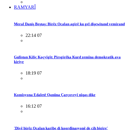
RAMYARÎ
Meral Daniş Beştaş: Birêz Ocalan agirê ku gel dişewitand vemirand
22:14 07
Gulîstan Kiliç Koçyîgît: Pirsgirêka Kurd zemîna demokratîk ava
kiriye
18:19 07
Komîsyona Edaletê Qanûna Çarçoveyî nîqaş dike
16:12 07
'Divê birêz Ocalan karibe di koordînasyonê de cih bigire'