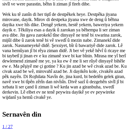
sivîl ve were parastin, bêhn li ziman jî fireh dibe.
Wek ku tê zanîn di her tiştî de destpêkek heye. Destpêka jiyana
mirovane, dayik. Mirov di destpeka jiyana xwe de deng û bêhna
dayika xwe hîs dike. Dengê yekem, hestê yekem, baweriya yekem
dayik e. Têkiliya esas a dayik û zarokan ya bêhempa li ser ziman
ava dibe. Jin gava zarokekî tîne dinyayê ne tenê bi xwarina zarok,
mijûl dibe û zarok tenê bi vê xwedî û mezin nabe. Zimanekî dide
zarok. Nasnameyekê didê. Şexsiyet, bîr û bawariyê dide zarok. Lê
vana hemûyan jî bi rêya ziman didê. Ji ber vê yekê hêvî û ricaye me
bi taybetî ji jinan ev e ku zimanê xwe bi kar bînin. Mirasa me yî herî
dewlemend zimanê me ye, ya ku ew ê me li ser rûyê dinyayê bihêle
ew e. Ma pêşiyê me çi gotine ? Ku jin azad be wê civak azad be. Ku
civak azad be wê, mirovahî azad be. Ji dayikên kole, civakên azad
pêk nayên. Di Rojhilata Navîn de, jina kurd, bi bedelên gelek giran,
navê xwe bi tîpên zêrîn dan nivîsîn. Divê sazî û dezgehên sivîl jî bi
xebata li ser çand û ziman li wê keda wan a giranbuha, xwedî
derkevin. Lê elbet ev ne tenê peywira dayikê ye ev peywireke
wijdanî ya hemû civakê ye.
Sernavên din
1
/ 27