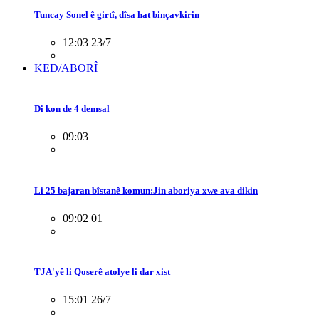
Tuncay Sonel ê girtî, dîsa hat binçavkirin
12:03 23/7
KED/ABORÎ
Di kon de 4 demsal
09:03
Li 25 bajaran bîstanê komun:Jin aboriya xwe ava dikin
09:02 01
TJA'yê li Qoserê atolye li dar xist
15:01 26/7