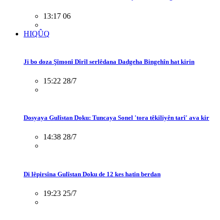
13:17 06
HIQÛQ
Ji bo doza Şîmonî Dîrîl serlêdana Dadgeha Bingehîn hat kirin
15:22 28/7
Dosyaya Gulîstan Doku: Tuncaya Sonel 'tora têkiliyên tarî' ava kir
14:38 28/7
Di lêpirsîna Gulîstan Doku de 12 kes hatin berdan
19:23 25/7