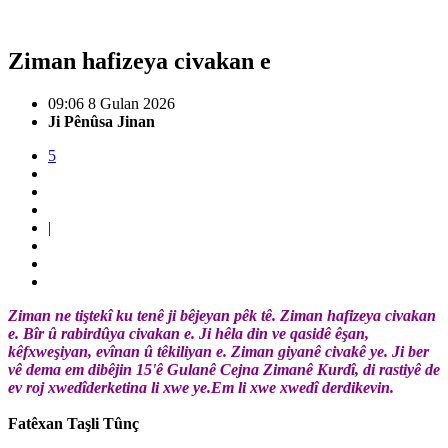
Ziman hafizeya civakan e
09:06 8 Gulan 2026
Ji Pênûsa Jinan
5
|
Ziman ne tiştekî ku tenê ji bêjeyan pêk tê. Ziman hafizeya civakan
e. Bîr û rabirdûya civakan e. Ji hêla din ve qasidê êşan,
kêfxweşiyan, evînan û têkiliyan e. Ziman giyanê civakê ye. Ji ber
vê dema em dibêjin 15'ê Gulanê Cejna Zimanê Kurdî, di rastiyê de
ev roj xwedîderketina li xwe ye.Em li xwe xwedî derdikevin.
Fatêxan Taşli Tûnç