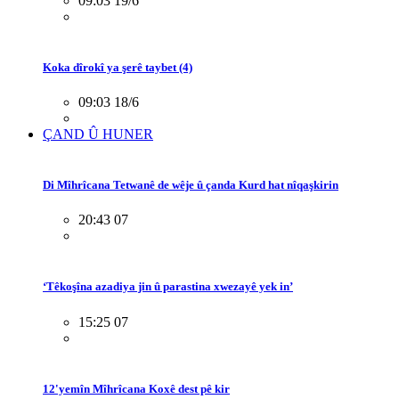
09:03 19/6
Koka dîrokî ya şerê taybet (4)
09:03 18/6
ÇAND Û HUNER
Di Mîhrîcana Tetwanê de wêje û çanda Kurd hat nîqaşkirin
20:43 07
‘Têkoşîna azadiya jin û parastina xwezayê yek in’
15:25 07
12'yemîn Mîhrîcana Koxê dest pê kir