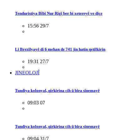
Tenduristiya Bîbî Nur Rîgî ber bi xetereyê ve diçe
15:56 29/7
Li Brezîlyayê di 6 mehan de 741 jin hatin qetilkirin
19:31 27/7
JINEOLOJÎ
Tundiya kolonyal, qirkirina cih û bîra sînemayê
09:03 07
Tundiya kolonyal, qirkirina cih û bîra sînemayê
09:04 31/7