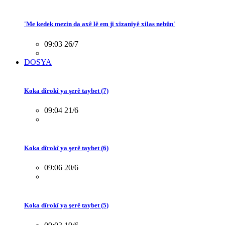
'Me kedek mezin da axê lê em ji xizaniyê xilas nebûn'
09:03 26/7
DOSYA
Koka dîrokî ya şerê taybet (7)
09:04 21/6
Koka dîrokî ya şerê taybet (6)
09:06 20/6
Koka dîrokî ya şerê taybet (5)