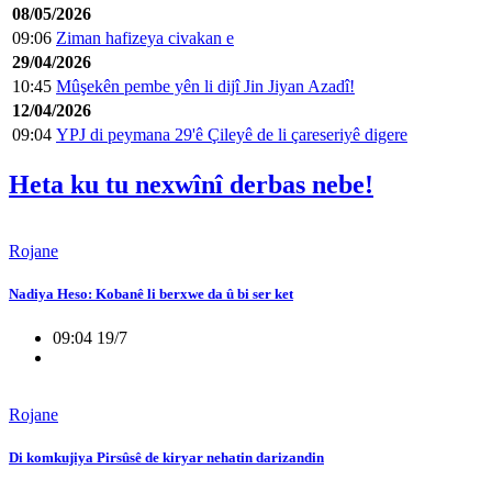
08/05/2026
09:06
Ziman hafizeya civakan e
29/04/2026
10:45
Mûşekên pembe yên li dijî Jin Jiyan Azadî!
12/04/2026
09:04
YPJ di peymana 29'ê Çileyê de li çareseriyê digere
Heta ku tu nexwînî derbas nebe!
Rojane
Nadiya Heso: Kobanê li berxwe da û bi ser ket
09:04 19/7
Rojane
Di komkujiya Pirsûsê de kiryar nehatin darizandin