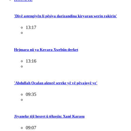
'Divê astengiyên li pêşiya darizandina kiryaran werin rakirin'
13:17
Hejmara nû ya Kovara Xwebûn derket
13:16
'Abdullah Ocalan aktorê sereke yê vê pêvajoyê ye'
09:35
Jiyaneke tijî hesret û têkoşîn: Xanê Karasu
09:07