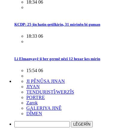
18:34 06
KCDP: 25 jin hatin qetilkirin, 31 mirinên bi guman
18:33 06
Li Elmanyayê ji ber germê nêzî 12 hezar kes mirin
15:54 06
JI PÊNÛSA JINAN
JIYAN
TENDURISTÎ/WERZÎŞ
PORTRE
Zarok
GALERIYA JINÊ
DÎMEN
LÊGERÎN