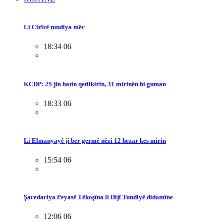
Li Cizîrê tundiya mêr
18:34 06
KCDP: 25 jin hatin qetilkirin, 31 mirinên bi guman
18:33 06
Li Elmanyayê ji ber germê nêzî 12 hezar kes mirin
15:54 06
Şaredariya Peyasê Têkoşîna li Dijî Tundiyê didomîne
12:06 06