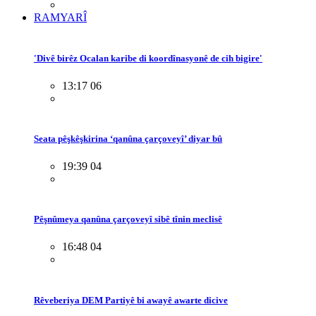
RAMYARÎ
'Divê birêz Ocalan karibe di koordînasyonê de cih bigire'
13:17 06
Seata pêşkêşkirina ‘qanûna çarçoveyî’ diyar bû
19:39 04
Pêşnûmeya qanûna çarçoveyî sibê tînin meclisê
16:48 04
Rêveberiya DEM Partiyê bi awayê awarte dicive