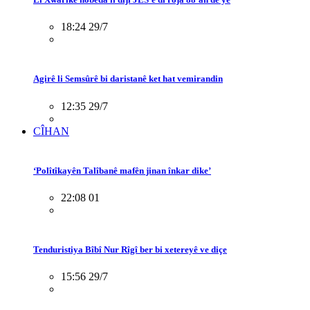
18:24 29/7
Agirê li Semsûrê bi daristanê ket hat vemirandin
12:35 29/7
CÎHAN
‘Polîtîkayên Talîbanê mafên jinan înkar dike’
22:08 01
Tenduristiya Bîbî Nur Rîgî ber bi xetereyê ve diçe
15:56 29/7