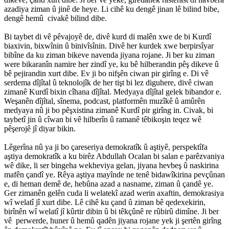
azadiya ziman û jinê de heye. Li cihê ku dengê jinan lê bilind bibe,
dengê hemû civakê bilind dibe.
Bi taybet di vê pêvajoyê de, divê kurd di malên xwe de bi Kurdî
biaxivin, bixwînin û binivîsînin. Divê her kurdek xwe berpirsîyar
bibîne da ku ziman bikeve navenda jiyana rojane. Ji ber ku ziman
were bikaranîn namire her zindî ye, ku bê hilberandin pêş dikeve û
bê pejirandin xurt dibe. Ev ji bo nifşên ciwan pir girîng e. Di vê
serdema dîjîtal û teknolojîk de her tişt bi lez diguhere, divê ciwan
zimanê Kurdî bixin cîhana dîjîtal. Medyaya dîjîtal gelek bibandor e.
Weşanên dîjîtal, sînema, podcast, platformên muzîkê û amûrên
medyaya nû ji bo pêşxistina zimanê Kurdî pir girîng in. Civak, bi
taybetî jin û cîwan bi vê hilberîn û ramanê têbikoşin teqez wê
pêşerojê jî diyar bikin.
Lêgerîna nû ya ji bo çareseriya demokratîk û aştiyê, perspektîfa
aştiya demokratîk a ku birêz Abdullah Ocalan bi salan e parêzvaniya
wê dike, li ser bingeha wekheviya gelan, jiyana hevbeş û naskirina
mafên çandî ye. Rêya aştiya mayînde ne tenê bidawîkirina pevçûnan
e, di heman demê de, hebûna azad a nasname, ziman û çandê ye.
Ger zimanên gelên cuda li welatekî azad werin axaftin, demokrasiya
wî welatî jî xurt dibe. Lê cihê ku çand û ziman bê qedexekirin,
birînên wî welatî jî kûrtir dibin û bi têkçûnê re rûbirû dimîne. Ji ber
vê perwerde, huner û hemû qadên jiyana rojane yek ji şertên girîng