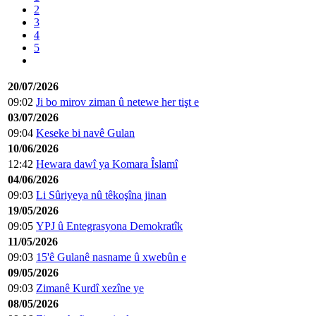
2
3
4
5
20/07/2026
09:02
Ji bo mirov ziman û netewe her tişt e
03/07/2026
09:04
Keseke bi navê Gulan
10/06/2026
12:42
Hewara dawî ya Komara Îslamî
04/06/2026
09:03
Li Sûriyeya nû têkoşîna jinan
19/05/2026
09:05
YPJ û Entegrasyona Demokratîk
11/05/2026
09:03
15'ê Gulanê nasname û xwebûn e
09/05/2026
09:03
Zimanê Kurdî xezîne ye
08/05/2026