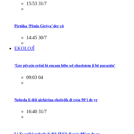
15:53 31/7
Pirtûka ‘Pênûs Giriya’ der çû
14:45 30/7
EKOLOJÎ
‘Ger pêvajo erênî bi encam bibe wê ekosîstem jî bê parastin’
09:03 04
Nobeda li dijî qirkirina ekolojîk di roja 90'î de ye
16:40 31/7
Li Xwarikê nobeda li dijî JES’ê di roja 88’an de ye