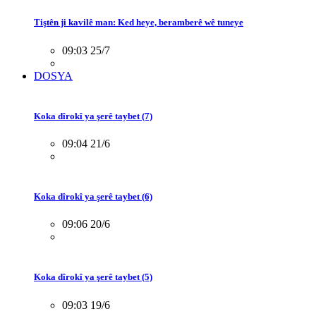
Tiştên ji kavilê man: Ked heye, beramberê wê tuneye
09:03 25/7
DOSYA
Koka dîrokî ya şerê taybet (7)
09:04 21/6
Koka dîrokî ya şerê taybet (6)
09:06 20/6
Koka dîrokî ya şerê taybet (5)
09:03 19/6