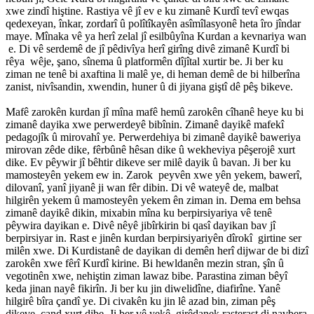
xwe zindî hiştine. Rastiya vê jî ev e ku zimanê Kurdî tevî ewqas
qedexeyan, înkar, zordarî û polîtîkayên asîmîlasyonê heta îro jîndar
maye. Mînaka vê ya herî zelal jî esilbûyîna Kurdan a kevnariya wan
e. Di vê serdemê de jî pêdivîya herî girîng divê zimanê Kurdî bi
rêya wêje, şano, sînema û platformên dîjîtal xurtir be. Ji ber ku
ziman ne tenê bi axaftina li malê ye, di heman demê de bi hilberîna
zanist, nivîsandin, xwendin, huner û di jiyana giştî dê pêş bikeve.
Mafê zarokên kurdan jî mîna mafê hemû zarokên cîhanê heye ku bi
zimanê dayika xwe perwerdeyê bibînin. Zimanê dayikê mafekî
pedagojîk û mirovahî ye. Perwerdehiya bi zimanê dayikê baweriya
mirovan zêde dike, fêrbûnê hêsan dike û wekheviya pêşerojê xurt
dike. Ev pêywir jî bêhtir dikeve ser milê dayik û bavan. Ji ber ku
mamosteyên yekem ew in. Zarok peyvên xwe yên yekem, bawerî,
dilovanî, yanî jiyanê ji wan fêr dibin. Di vê wateyê de, malbat
hilgirên yekem û mamosteyên yekem ên ziman in. Dema em behsa
zimanê dayikê dikin, mixabin mîna ku berpirsiyariya vê tenê
pêywira dayikan e. Divê nêyê jibîrkirin bi qasî dayikan bav jî
berpirsiyar in. Rast e jinên kurdan berpirsiyariyên dîrokî girtine ser
milên xwe. Di Kurdistanê de dayikan di demên herî dijwar de bi dizî
zarokên xwe fêrî Kurdî kirine. Bi hewldanên mezin stran, şîn û
vegotinên xwe, nehiştin ziman lawaz bibe. Parastina ziman bêyî
keda jinan nayê fikirîn. Ji ber ku jin diwelidîne, diafirîne. Yanê
hilgirê bîra çandî ye. Di civakên ku jin lê azad bin, ziman pêş
dikeve, çand xurt dibe. Ji ber vê yekê, girêdanek rasterast di navbera