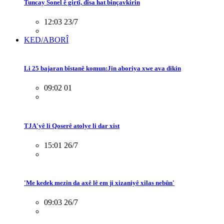
Tuncay Sonel ê girtî, dîsa hat binçavkirin
12:03 23/7
KED/ABORÎ
Li 25 bajaran bîstanê komun:Jin aboriya xwe ava dikin
09:02 01
TJA'yê li Qoserê atolye li dar xist
15:01 26/7
'Me kedek mezin da axê lê em ji xizaniyê xilas nebûn'
09:03 26/7