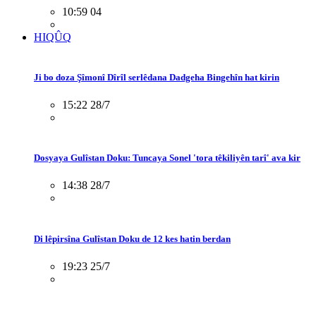
10:59 04
HIQÛQ
Ji bo doza Şîmonî Dîrîl serlêdana Dadgeha Bingehîn hat kirin
15:22 28/7
Dosyaya Gulîstan Doku: Tuncaya Sonel 'tora têkiliyên tarî' ava kir
14:38 28/7
Di lêpirsîna Gulîstan Doku de 12 kes hatin berdan
19:23 25/7