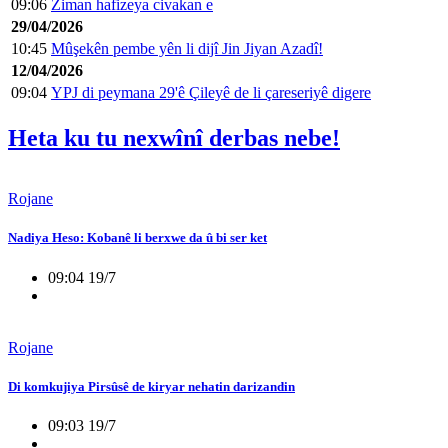
09:06
Ziman hafizeya civakan e
29/04/2026
10:45
Mûşekên pembe yên li dijî Jin Jiyan Azadî!
12/04/2026
09:04
YPJ di peymana 29'ê Çileyê de li çareseriyê digere
Heta ku tu nexwînî derbas nebe!
Rojane
Nadiya Heso: Kobanê li berxwe da û bi ser ket
09:04 19/7
Rojane
Di komkujiya Pirsûsê de kiryar nehatin darizandin
09:03 19/7