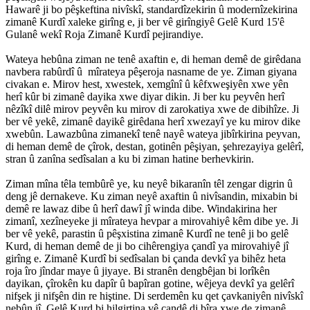
Hawarê ji bo pêşkeftina nivîskî, standardîzekirin û modernîzekirina
zimanê Kurdî xaleke girîng e, ji ber vê girîngiyê Gelê Kurd 15'ê
Gulanê wekî Roja Zimanê Kurdî pejirandiye.
Wateya hebûna ziman ne tenê axaftin e, di heman demê de girêdana
navbera rabûrdî û mîrateya pêşeroja nasname de ye. Ziman giyana
civakan e. Mirov hest, xwestek, xemgînî û kêfxweşiyên xwe yên
herî kûr bi zimanê dayika xwe diyar dikin. Ji ber ku peyvên herî
nêzîkî dilê mirov peyvên ku mirov di zarokatiya xwe de dibihîze. Ji
ber vê yekê, zimanê dayikê girêdana herî xwezayî ye ku mirov dike
xwebûn. Lawazbûna zimanekî tenê nayê wateya jibîrkirina peyvan,
di heman demê de çîrok, destan, gotinên pêşiyan, şehrezayiya gelêrî,
stran û zanîna sedîsalan a ku bi ziman hatine berhevkirin.
Ziman mîna têla tembûrê ye, ku neyê bikaranîn têl zengar digrin û
deng jê dernakeve. Ku ziman neyê axaftin û nivîsandin, mixabin bi
demê re lawaz dibe û herî dawî jî winda dibe. Windakirina her
zimanî, xezîneyeke ji mîrateya hevpar a mirovahiyê kêm dibe ye. Ji
ber vê yekê, parastin û pêşxistina zimanê Kurdî ne tenê ji bo gelê
Kurd, di heman demê de ji bo cihêrengiya çandî ya mirovahiyê jî
girîng e. Zimanê Kurdî bi sedîsalan bi çanda devkî ya bihêz heta
roja îro jîndar maye û jiyaye. Bi stranên dengbêjan bi lorîkên
dayikan, çîrokên ku dapîr û bapîran gotine, wêjeya devkî ya gelêrî
nifşek ji nifşên din re hiştine. Di serdemên ku qet çavkaniyên nivîskî
nebûn jî, Gelê Kurd bi hilgirtina vê çandê di bîra xwe de zimanê