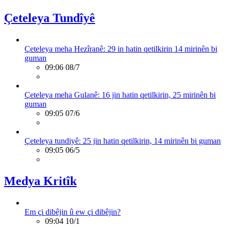
Çeteleya Tundîyê
Çeteleya meha Hezîranê: 29 in hatin qetilkirin 14 mirinên bi
guman
09:06 08/7
Çeteleya meha Gulanê: 16 jin hatin qetilkirin, 25 mirinên bi
guman
09:05 07/6
Çeteleya tundiyê: 25 jin hatin qetilkirin, 14 mirinên bi guman
09:05 06/5
Medya Kritîk
Em çi dibêjin û ew çi dibêjin?
09:04 10/1