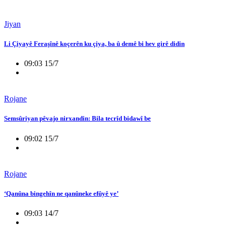
Jiyan
Li Çiyayê Feraşînê koçerên ku çiya, ba û demê bi hev girê didin
09:03 15/7
Rojane
Semsûriyan pêvajo nirxandin: Bila tecrîd bidawî be
09:02 15/7
Rojane
‘Qanûna bingehîn ne qanûneke efûyê ye’
09:03 14/7