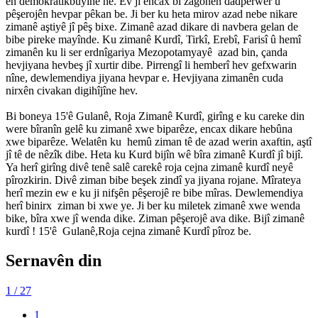
ên demokratîkbûyînê ne. Ev jî encax bi zagonên dadperwer û
pêşerojên hevpar pêkan be. Ji ber ku heta mirov azad nebe nikare
zimanê aştiyê jî pêş bixe. Zimanê azad dikare di navbera gelan de
bibe pireke mayînde. Ku zimanê Kurdî, Tirkî, Erebî, Farisî û hemî
zimanên ku li ser erdnîgariya Mezopotamyayê azad bin, çanda
hevjiyana hevbeş jî xurtir dibe. Pirrengî li hemberî hev gefxwarin
nîne, dewlemendiya jiyana hevpar e. Hevjiyana zimanên cuda
nirxên civakan digihîjîne hev.
Bi boneya 15'ê Gulanê, Roja Zimanê Kurdî, girîng e ku careke din
were bîranîn gelê ku zimanê xwe biparêze, encax dikare hebûna
xwe biparêze. Welatên ku hemû ziman tê de azad werin axaftin, aştî
jî tê de nêzîk dibe. Heta ku Kurd bijîn wê bîra zimanê Kurdî jî bijî.
Ya herî girîng divê tenê salê carekê roja cejna zimanê kurdî neyê
pîrozkirin. Divê ziman bibe beşek zindî ya jiyana rojane. Mîrateya
herî mezin ew e ku ji nifşên pêşerojê re bibe mîras. Dewlemendiya
herî binirx ziman bi xwe ye. Ji ber ku miletek zimanê xwe wenda
bike, bîra xwe jî wenda dike. Ziman pêşerojê ava dike. Bijî zimanê
kurdî ! 15'ê Gulanê,Roja cejna zimanê Kurdî pîroz be.
Sernavên din
1
/ 27
1