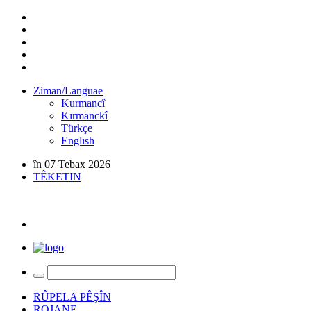
Ziman/Languae
Kurmancî
Kırmanckî
Türkçe
Englısh
în 07 Tebax 2026
TÊKETIN
RÛPELA PÊŞÎN
ROJANE