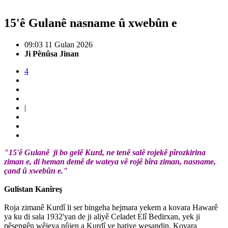
15'ê Gulanê nasname û xwebûn e
09:03 11 Gulan 2026
Ji Pênûsa Jinan
4
|
"15'ê Gulanê ji bo gelê Kurd, ne tenê salê rojekê pîrozkirina
ziman e, di heman demê de wateya vê rojê bîra ziman, nasname,
çand û xwebûn e."
Gulistan Kanîreş
Roja zimanê Kurdî li ser bingeha hejmara yekem a kovara Hawarê
ya ku di sala 1932'yan de ji aliyê Celadet Elî Bedirxan, yek ji
pêşengên wêjeya nûjen a Kurdî ve hatiye weşandin. Kovara