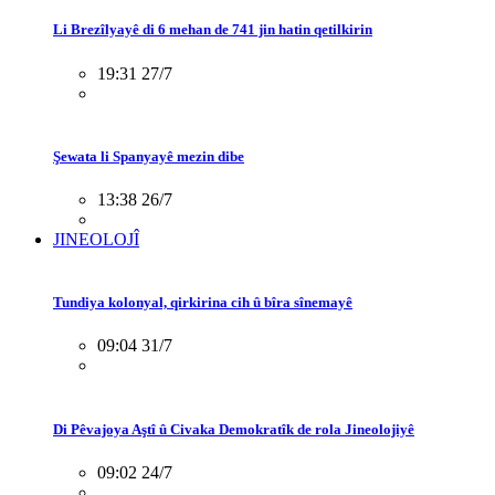
Li Brezîlyayê di 6 mehan de 741 jin hatin qetilkirin
19:31 27/7
Şewata li Spanyayê mezin dibe
13:38 26/7
JINEOLOJÎ
Tundiya kolonyal, qirkirina cih û bîra sînemayê
09:04 31/7
Di Pêvajoya Aştî û Civaka Demokratîk de rola Jineolojiyê
09:02 24/7