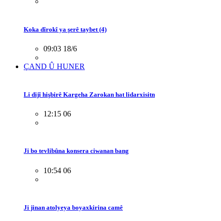
Koka dîrokî ya şerê taybet (4)
09:03 18/6
ÇAND Û HUNER
Li dijî hişbirê Kargeha Zarokan hat lidarxisitn
12:15 06
Ji bo tevlibûna konsera ciwanan bang
10:54 06
Ji jinan atolyeya boyaxkirina camê