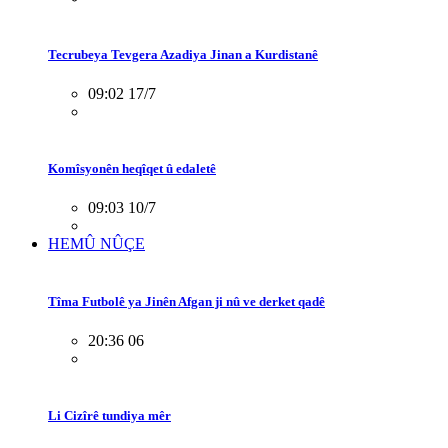
Tecrubeya Tevgera Azadiya Jinan a Kurdistanê
09:02 17/7
Komîsyonên heqîqet û edaletê
09:03 10/7
HEMÛ NÛÇE
Tîma Futbolê ya Jinên Afgan ji nû ve derket qadê
20:36 06
Li Cizîrê tundiya mêr